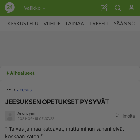
Valikko
KESKUSTELU
VIIHDE
LAINAA
TREFFIT
SÄÄNNÖT
Aihealueet
Jeesus
JEESUKSEN OPETUKSET PYSYVÄT
Anonyymi
Ilmoita
2021-06-15 07:37:22
” Taivas ja maa katoavat, mutta minun sanani eivät
koskaan katoa.”