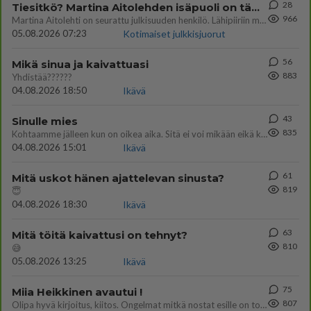
28
Tiesitkö? Martina Aitolehden isäpuoli on tämä suosittu laulaja
966
Martina Aitolehti on seurattu julkisuuden henkilö. Lähipiiriin mahtuu muitakin tunnettuja henkilöitä. Tiesitkö, että Ma
05.08.2026 07:23
Kotimaiset julkkisjuorut
56
Mikä sinua ja kaivattuasi
883
Yhdistää??????
04.08.2026 18:50
Ikävä
43
Sinulle mies
835
Kohtaamme jälleen kun on oikea aika. Sitä ei voi mikään eikä kukaan estää <3 <3
04.08.2026 15:01
Ikävä
61
Mitä uskot hänen ajattelevan sinusta?
819
😇
04.08.2026 18:30
Ikävä
63
Mitä töitä kaivattusi on tehnyt?
810
😅
05.08.2026 13:25
Ikävä
75
Miia Heikkinen avautui !
807
Olipa hyvä kirjoitus, kiitos. Ongelmat mitkä nostat esille on todellisia ja tämä ylimielisyys totta ja se näkyy kaikessa