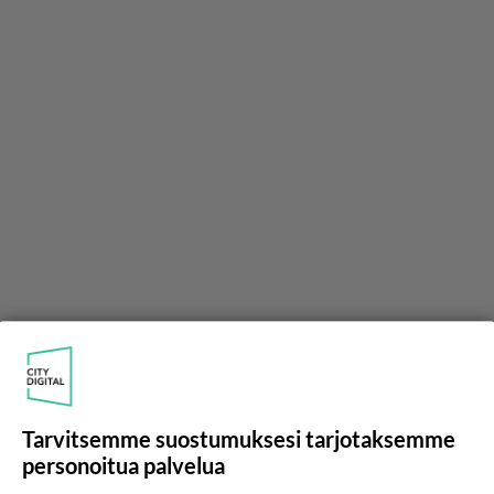
Tarvitsemme suostumuksesi tarjotaksemme
TapioAKangasaho
personoitua palvelua
2021-10-20 13:27:45