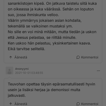
sanankiistojen kipeä. On jatkuva taistelu siitä kuka
on oikeassa ja kuka väärässä. Sehän on loputon
suo, jossa ihmiskunta velloo.
Väärin ymmärrys jokaisen asian kohdalla,
tekemällä se valkoinen mustaksi ym.
No sille en voi minä mitään, mutta tiedän ja uskon
että Jeesus pelastaa, se riittää minulle.
Ken uskoo hän pelastuu, yksinkertainen kaava.
Eikä tarvitse selitellä.
Äänestä
Kommentoi
Anonyymi
2021-10-01 03:48:55
Teuvohan opettaa täysin epäraamatullisesti hyvin
usein ja lisäksi herjaa ja demonisoi muita
jatkuvasti.
Äänestä
Kommentoi