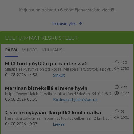
Ketjusta on poistettu
6
sääntöjenvastaista viestiä.
Takaisin ylös
LUETUIMMAT KESKUSTELUT
PÄIVÄ
VIIKKO
KUUKAUSI
420
Mitä tuot pöytään parisuhteessa?
1780
Siinäpä se kysymys on otsikossa. Mitäpä siis tuot/toisit pöytään parisuhteessa? Oletko mies vai nainen? Koetko sen mitä
04.08.2026 16:53
Sinkut
298
Martinan bisneksillä ei mene hyvin
1178
https://www.iltalehti.fi/viihdeuutiset/a/c46da6ab-340f-4790-aaa7-0865eed2336 Yrityksen konkurssihakemus on tullut kärä
05.08.2026 05:51
Kotimaiset julkkisjuorut
93
2 km on nykyään liian pitkä koulumatka
1001
Hesarissa päivitellään lapset joutuu nyt kulkemaan 2 km kouluun jösses. Ruostefillarilla tuo matka menee vaikka miten äk
04.08.2026 10:07
Lieksa