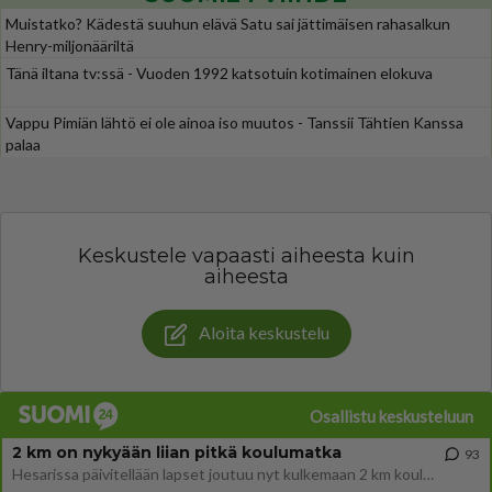
Muistatko? Kädestä suuhun elävä Satu sai jättimäisen rahasalkun
Henry-miljonääriltä
Tänä iltana tv:ssä - Vuoden 1992 katsotuin kotimainen elokuva
Vappu Pimiän lähtö ei ole ainoa iso muutos - Tanssii Tähtien Kanssa
palaa
Keskustele vapaasti aiheesta kuin
aiheesta
Aloita keskustelu
Osallistu keskusteluun
2 km on nykyään liian pitkä koulumatka
93
Hesarissa päivitellään lapset joutuu nyt kulkemaan 2 km kouluun jösses. Ruostefillarilla tuo matka menee vaikka miten äk