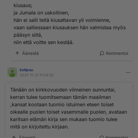
kiusaus;
ja Jumala on uskollinen,
hän ei salli teitä kiusattavan yli voimienne,
vaan salliessaan kiusauksen hän valmistaa myös
pääsyn siitä,
niin että voitte sen kestää.
Äänestä
Kommentoi
kotipuu
2021-11-21 11:04:32
Tänään on kirkkovuoden viimeinen sunnuntai,
kerran tulee tuomitsemaan tämän maailman
,kansat kootaan tuomio istuimen eteen toiset
oikealle puolen toiset vasemmalle puolen, avataan
karitsan elämän kirja sen mukaan tuomio tulee
mitä on kirjoitettu kirjaan.
Äänestä
Kommentoi