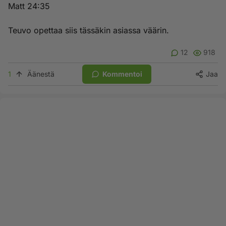
Matt 24:35
Teuvo opettaa siis tässäkin asiassa väärin.
12
918
1
Äänestä
Kommentoi
Jaa