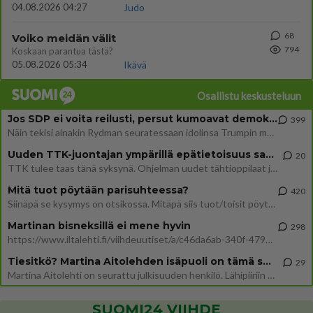
04.08.2026 04:27
Judo
68
Voiko meidän välit
794
Koskaan parantua tästä?
05.08.2026 05:34
Ikävä
Osallistu keskusteluun
Jos SDP ei voita reilusti, persut kumoavat demokratian Suomesta
399
Näin tekisi ainakin Rydman seuratessaan idolinsa Trumpin mallia https://www.is.fi/politiikka/art-2000012187244.html
Uuden TTK-juontajan ympärillä epätietoisuus sakenee - Nyt MTV hämmentää soppaa
20
TTK tulee taas tänä syksynä. Ohjelman uudet tähtioppilaat julkistetaan torstaina 6. elokuuta klo 14 alkavassa lehdistö
Mitä tuot pöytään parisuhteessa?
420
Siinäpä se kysymys on otsikossa. Mitäpä siis tuot/toisit pöytään parisuhteessa? Oletko mies vai nainen? Koetko sen mitä
Martinan bisneksillä ei mene hyvin
298
https://www.iltalehti.fi/viihdeuutiset/a/c46da6ab-340f-4790-aaa7-0865eed2336 Yrityksen konkurssihakemus on tullut kärä
Tiesitkö? Martina Aitolehden isäpuoli on tämä suosittu laulaja
29
Martina Aitolehti on seurattu julkisuuden henkilö. Lähipiiriin mahtuu muitakin tunnettuja henkilöitä. Tiesitkö, että Ma
SUOMI24 VIIHDE