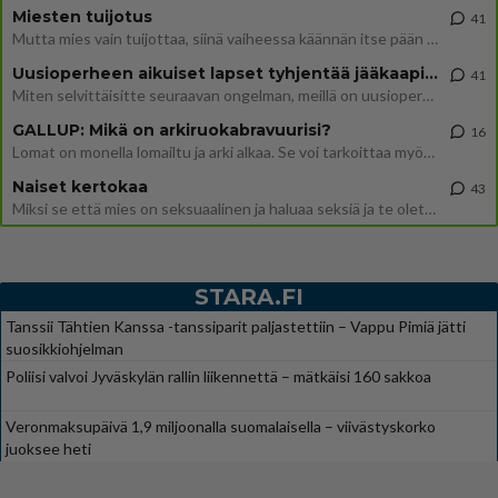
Miesten tuijotus
41
Mutta mies vain tuijottaa, siinä vaiheessa käännän itse pään pois. Mikä juttu? Yleensä jos joku tuijottaa tai katsoo, hä
Uusioperheen aikuiset lapset tyhjentää jääkaapin käydessään
41
Miten selvittäisitte seuraavan ongelman, meillä on uusioperhe, minulla teini-ikäiset lapset ja puolisolla aikuiset, jotk
GALLUP: Mikä on arkiruokabravuurisi?
16
Lomat on monella lomailtu ja arki alkaa. Se voi tarkoittaa myös sitä, että grillailut on grillattu ja palataan arjen ruo
Naiset kertokaa
43
Miksi se että mies on seksuaalinen ja haluaa seksiä ja te olette hänen mielestänne haluttava on vastenmielistä? Mikä sii
STARA.FI
Tanssii Tähtien Kanssa -tanssiparit paljastettiin – Vappu Pimiä jätti
suosikkiohjelman
Poliisi valvoi Jyväskylän rallin liikennettä – mätkäisi 160 sakkoa
Veronmaksupäivä 1,9 miljoonalla suomalaisella – viivästyskorko
juoksee heti