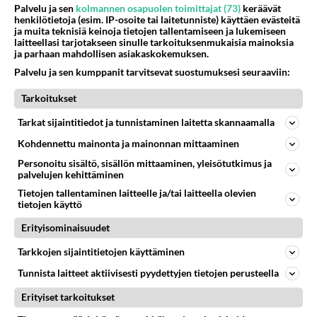
Palvelu ja sen
kolmannen osapuolen toimittajat (73)
keräävät
Ilman pyhiä kirjoja ei olisi tietoa siitä mitä Jumala
henkilötietoja (esim. IP-osoite tai laitetunniste) käyttäen evästeitä
on suunnitellut kullekin ajalle toimeen pantavaksi.
ja muita teknisiä keinoja tietojen tallentamiseen ja lukemiseen
laitteellasi tarjotakseen sinulle tarkoituksenmukaisia mainoksia
Ei olisi mitään tietoa Jumalasta, vaan olisi aivan
ja parhaan mahdollisen asiakaskokemuksen.
tuuliajolla opin tuulten heiteltävänä. Ja petollisten
Palvelu ja sen kumppanit tarvitsevat suostumuksesi seuraaviin:
ihmisten pelinappula suuressa tai pienessä
pelissä.
Tarkoitukset
Vuonna 1998 Ilmestyksessä tuli tieto, että
Tarkat sijaintitiedot ja tunnistaminen laitetta skannaamalla
Ilmestys 12 ja Joh. 16:25 ovat pääasialliset
Kohdennettu mainonta ja mainonnan mittaaminen
raamatun kohdat jotka ovat menossa. Vielä
Herra Zebaot kehotti tutustumaan myös Ilmestys
Personoitu sisältö, sisällön mittaaminen, yleisötutkimus ja
palvelujen kehittäminen
13 asioihin.
Tietojen tallentaminen laitteelle ja/tai laitteella olevien
Myös Koraani kykenee tutkijalleen antamaan
tietojen käyttö
tietoa siitä missä mennään sekä Hare Krishna
Erityisominaisuudet
liikkeen kirjat, mutta pääasiallisin lähde on
raamattu. Se on kaiken perusta.
Tarkkojen sijaintitietojen käyttäminen
ON KUITENKIN OTETTAVA HUOMIOON, ETTÄ
Tunnista laitteet aktiivisesti pyydettyjen tietojen perusteella
PAAVALI KEHOTTI KAIKKIA MUITA
Erityiset tarkoitukset
RAKENTAMAAN PERUSTALLE JONKA HÄN