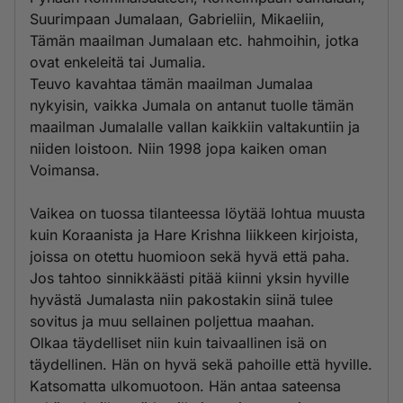
Suurimpaan Jumalaan, Gabrieliin, Mikaeliin,
Tämän maailman Jumalaan etc. hahmoihin, jotka
ovat enkeleitä tai Jumalia.
Teuvo kavahtaa tämän maailman Jumalaa
nykyisin, vaikka Jumala on antanut tuolle tämän
maailman Jumalalle vallan kaikkiin valtakuntiin ja
niiden loistoon. Niin 1998 jopa kaiken oman
Voimansa.
Vaikea on tuossa tilanteessa löytää lohtua muusta
kuin Koraanista ja Hare Krishna liikkeen kirjoista,
joissa on otettu huomioon sekä hyvä että paha.
Jos tahtoo sinnikkäästi pitää kiinni yksin hyville
hyvästä Jumalasta niin pakostakin siinä tulee
sovitus ja muu sellainen poljettua maahan.
Olkaa täydelliset niin kuin taivaallinen isä on
täydellinen. Hän on hyvä sekä pahoille että hyville.
Katsomatta ulkomuotoon. Hän antaa sateensa