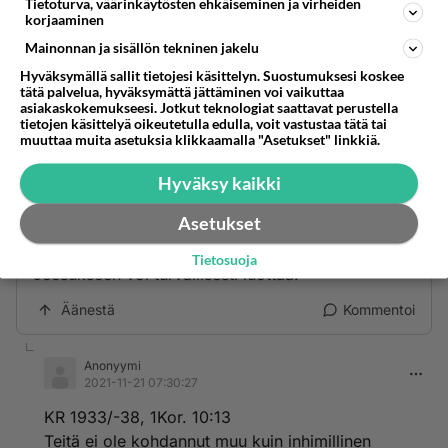
OSOITTI JA NIIN OVATKIN LÄHES KAIKKI
Tietoturva, väärinkäytösten ehkäiseminen ja virheiden
korjaaminen
MAAILMAN USKONNOT JA LIIKKEET
RAKENTANEET JUURI TUOLLE PERUSTALLE
Mainonnan ja sisällön tekninen jakelu
OMAN TOIMINTANSA. Ne näyttävät
Hyväksymällä sallit tietojesi käsittelyn. Suostumuksesi koskee
tätä palvelua, hyväksymättä jättäminen voi vaikuttaa
kehittyneemmiltä kuin Kristinusko, mutta myös
asiakaskokemukseesi. Jotkut teknologiat saattavat perustella
niiden moottori ja perusta on Kristuksen opeissa.
tietojen käsittelyä oikeutetulla edulla, voit vastustaa tätä tai
muuttaa muita asetuksia klikkaamalla "Asetukset" linkkiä.
Äänestä
Kommentoi
Hyväksy kaikki
Anonyymi
Asetukset
2021-11-15 18:03:24
Tietosuoja
Jeesukseen voi turvallisesti luottaa.
Äänestä
Kommentoi
Anonyymi
2021-11-21 07:30:27
KR 1933/-38, 1Kor. 10:13
Teitä ei ole kohdannut muu kuin inhimillinen