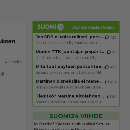
Osallistu keskusteluun
Jos SDP ei voita reilusti, persut kumoavat demokratian Suomesta
420
suksen
Näin tekisi ainakin Rydman seuratessaan idolinsa Trumpin mallia https://www.is.fi/politiikka/art-2000012187244.html
Uuden TTK-juontajan ympärillä epätietoisuus sakenee - Nyt MTV hämmentää soppaa
28
TTK tulee taas tänä syksynä. Ohjelman uudet tähtioppilaat julkistetaan torstaina 6. elokuuta klo 14 alkavassa lehdistö
Ilmoita
Mitä tuot pöytään parisuhteessa?
425
Siinäpä se kysymys on otsikossa. Mitäpä siis tuot/toisit pöytään parisuhteessa? Oletko mies vai nainen? Koetko sen mitä
jä.
Martinan bisneksillä ei mene hyvin
301
https://www.iltalehti.fi/viihdeuutiset/a/c46da6ab-340f-4790-aaa7-0865eed2336 Yrityksen konkurssihakemus on tullut kärä
Tiesitkö? Martina Aitolehden isäpuoli on tämä suosittu laulaja
30
Martina Aitolehti on seurattu julkisuuden henkilö. Lähipiiriin mahtuu muitakin tunnettuja henkilöitä. Tiesitkö, että Ma
SUOMI24 VIIHDE
Muistatko? Kädestä suuhun elävä Satu sai
jättimäisen rahasalkun Henry-miljonääriltä