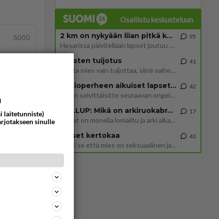
Osallistu keskusteluun
2 km on nykyään liian pitkä koulumatka
95
5000
Hesarissa päivitellään lapset joutuu nyt kulkemaan 2 km kouluun jösses. Ruostefillarilla tuo matka menee vaikka miten äk
Miesten tuijotus
41
Mutta mies vain tuijottaa, siinä vaiheessa käännän itse pään pois. Mikä juttu? Yleensä jos joku tuijottaa tai katsoo, hä
tä
Uusioperheen aikuiset lapset tyhjentää jääkaapin käydessään
42
Miten selvittäisitte seuraavan ongelman, meillä on uusioperhe, minulla teini-ikäiset lapset ja puolisolla aikuiset, jotk
a
GALLUP: Mikä on arkiruokabravuurisi?
17
i laitetunniste)
Lomat on monella lomailtu ja arki alkaa. Se voi tarkoittaa myös sitä, että grillailut on grillattu ja palataan arjen ruo
arjotakseen sinulle
Naiset kertokaa
43
Miksi se että mies on seksuaalinen ja haluaa seksiä ja te olette hänen mielestänne haluttava on vastenmielistä? Mikä sii
ommentoi