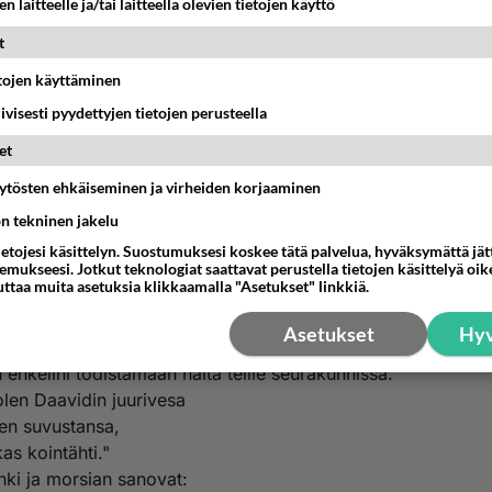
n laitteelle ja/tai laitteella olevien tietojen käyttö
Anonyymi
t
021-09-27 22:57:22
etojen käyttäminen
3/-38, Ilm. 22:15
olella ovat koirat
iivisesti pyydettyjen tietojen perusteella
hot
et
rintekijät
haajat
äytösten ehkäiseminen ja virheiden korjaaminen
jumalanpalvelijat
ön tekninen jakelu
ki,
ietojesi käsittelyn. Suostumuksesi koskee tätä palvelua, hyväksymättä jä
valhetta rakastavat
mukseesi. Jotkut teknologiat saattavat perustella tietojen käsittelyä oike
uttaa muita asetuksia klikkaamalla "Asetukset" linkkiä.
evät.
Asetukset
Hyv
s,
n enkelini todistamaan näitä teille seurakunnissa.
len Daavidin juurivesa
en suvustansa,
kas kointähti."
ki ja morsian sanovat: