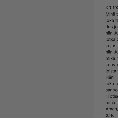
KR 193
Minä t
joka t
Jos jo
niin J
jotka 
ja jos
niin J
mikä 
ja pyh
joista
Hän,
joka n
sanoo
"Totis
minä t
Amen
tule,