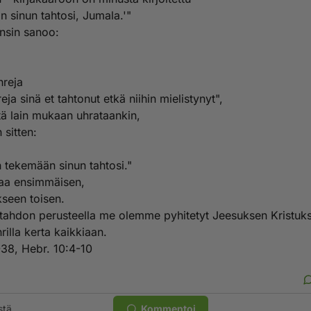
n sinun tahtosi, Jumala.'"
nsin sanoo:
hreja
reja sinä et tahtonut etkä niihin mielistynyt",
tä lain mukaan uhrataankin,
 sitten:
n tekemään sinun tahtosi."
aa ensimmäisen,
kseen toisen.
tahdon perusteella me olemme pyhitetyt Jeesuksen Kristuk
rilla kerta kaikkiaan.
38, Hebr. 10:4-10
stä
Kommentoi