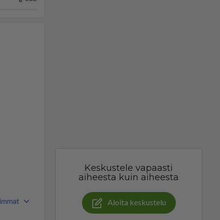
Keskustele vapaasti
aiheesta kuin aiheesta
immat
Aloita keskustelu