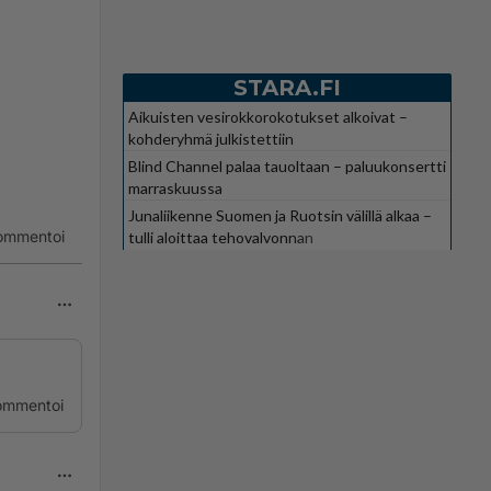
STARA.FI
Aikuisten vesirokkorokotukset alkoivat –
kohderyhmä julkistettiin
Blind Channel palaa tauoltaan – paluukonsertti
marraskuussa
Junaliikenne Suomen ja Ruotsin välillä alkaa –
ommentoi
tulli aloittaa tehovalvonnan
ommentoi