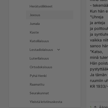
- tekemää
Herätysliikkeet
Kun hän e
Jeesus
"Uhreja
ja anteja
Jumala
ja polttou
Kaste
ja syntiuh
vaikka nii
Katolilaisuus
sanoo hän
Lestadiolaisuus
"Katso,
minä tule
Luterilaisuus
Hän poist
Ortodoksisuus
pystyttää
Ja tämän 
Pyhä Henki
ruumiin uh
Raamattu
KR 1933/-
Seurakunnat
Yleistä kristinuskosta
1
Ääne