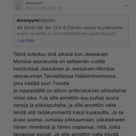
Anonyymi
2021-10-20 22:47:20
Anonyymi
kirjoitti:
KR 1933/-38, Ilm. 13:5-8 [Tämän vuoksi te pilkkaatte,
koska te olette jo nyt antikristuksen opetuslapsia]
Ja sille annettiin suu puhua suuria sanoja ja
Lue lisää
pilkkapuheita, ja sille annettiin valta tehdä sitä
neljäkymmentä kaksi kuukautta. Ja se avasi suunsa
Tämä toteutuu sinä aikana kun Jeesuksen
Jumalaa pilkkaamaan, pilkatakseen hänen nimeänsä ja
Morsius seurakunta on seitsemän vuotta
hänen majaansa, niitä, jotka taivaassa asuvat. Ja sille
kestävässä Jeesuksen ja Jeesuksen Morsius
annettiin valta käydä sotaa pyhiä vastaan ja voittaa
seurakunnan Taivaallisissa Hääserenomiassa ,
heidät, ja sen valtaan annettiin kaikki sukukunnat ja
kansat ja kielet ja kansanheimot. Ja kaikki maan päällä
joka kestää juuri 7vuotta
asuvaiset kumartavat sitä, jokainen, jonka nimi ei ole
ja maanpäällä on silloin antikristuksen aiheuttama
kirjoitettu teurastetun Karitsan elämänkirjaan, hamasta
vihan aika.->Ja sille annettiin suu puhua suuria
maailman perustamisesta.
sanoja ja pilkkapuheita, ja sille annettiin valta
13:9 Jos kenellä on korva, hän kuulkoon.
tehdä sitä neljäkymmentä kaksi kuukautta. Ja se
13:10 Jos kuka vankeuteen vie, niin hän itse
vankeuteen joutuu; jos kuka miekalla tappaa, hänet
avasi suunsa Jumalaa pilkkaamaan, pilkatakseen
pitää miekalla tapettaman. Tässä on pyhien
hänen nimeänsä ja hänen majaansa, niitä, jotka
kärsivällisyys ja usko.
taivaassa asuvat. Ja sille annettiin valta käydä