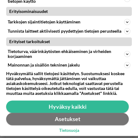
tietojen käyttö
Erityisominaisuudet
Tarkkojen sijaintitietojen käyttäminen
Tunnista laitteet aktiivisesti pyydettyjen tietojen perusteella
Erityiset tarkoitukset
Tietoturva, väärinkäytösten ehkäiseminen ja virheiden
korjaaminen
Mainonnan ja sisällön tekninen jakelu
Hyväksymällä sallit tietojesi käsittelyn. Suostumuksesi koskee
tätä palvelua, hyväksymättä jättäminen voi vaikuttaa
asiakaskokemukseesi. Jotkut teknologiat saattavat perustella
tietojen käsittelyä oikeutetulla edulla, voit vastustaa tätä tai
JU1PP1
muuttaa muita asetuksia klikkaamalla "Asetukset" linkkiä.
2021-10-21 02:36:26
Hyväksy kaikki
Sopii hyvinkin 2. Moos. kirjaan, sillä egyptistä
palailevat heprealaiset toivat sieltä mukanaan
Asetukset
käsityksen erään jumalan pitämästä elämän
Tietosuoja
kirjasta. Egyptissä kun jo hallittiin kirjoitus ja