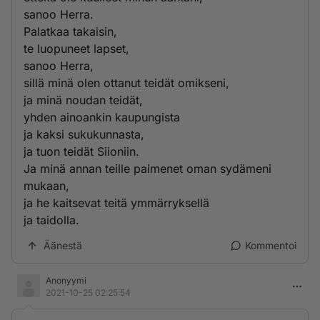
sanoo Herra.
Palatkaa takaisin,
te luopuneet lapset,
sanoo Herra,
sillä minä olen ottanut teidät omikseni,
ja minä noudan teidät,
yhden ainoankin kaupungista
ja kaksi sukukunnasta,
ja tuon teidät Siioniin.
Ja minä annan teille paimenet oman sydämeni
mukaan,
ja he kaitsevat teitä ymmärryksellä
ja taidolla.
Äänestä
Kommentoi
Anonyymi
2021-10-25 02:25:54