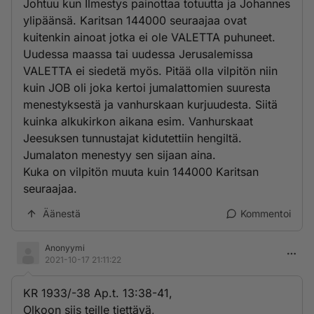
Johtuu kun Ilmestys painottaa totuutta ja Johannes
ylipäänsä. Karitsan 144000 seuraajaa ovat
kuitenkin ainoat jotka ei ole VALETTA puhuneet.
Uudessa maassa tai uudessa Jerusalemissa
VALETTA ei siedetä myös. Pitää olla vilpitön niin
kuin JOB oli joka kertoi jumalattomien suuresta
menestyksestä ja vanhurskaan kurjuudesta. Siitä
kuinka alkukirkon aikana esim. Vanhurskaat
Jeesuksen tunnustajat kidutettiin hengiltä.
Jumalaton menestyy sen sijaan aina.
Kuka on vilpitön muuta kuin 144000 Karitsan
seuraajaa.
Äänestä
Kommentoi
Anonyymi
2021-10-17 21:11:22
KR 1933/-38 Ap.t. 13:38-41,
Olkoon siis teille tiettävä,