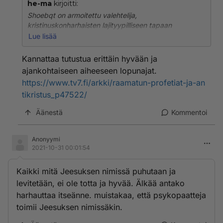
he-ma
kirjoitti:
Shoebqt on armoitettu valehtelija,
kristinuskonharhaisten lajityypilliseen tapaan
Lue lisää
https://en.m.wikipedia.org/wiki/Walid_Shoebat
Kannattaa tutustua erittäin hyvään ja
ajankohtaiseen aiheeseen lopunajat.
https://www.tv7.fi/arkki/raamatun-profetiat-ja-an
tikristus_p47522/
Äänestä
Kommentoi
Anonyymi
2021-10-31 00:01:54
Kaikki mitä Jeesuksen nimissä puhutaan ja
levitetään, ei ole totta ja hyvää. Älkää antako
harhauttaa itseänne. muistakaa, että psykopaatteja
toimii Jeesuksen nimissäkin.