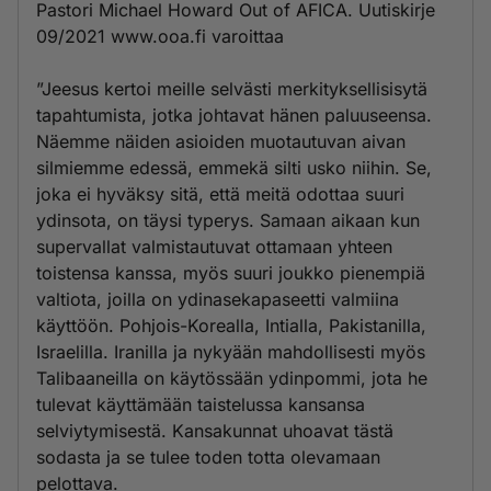
Pastori Michael Howard Out of AFICA. Uutiskirje
09/2021 www.ooa.fi varoittaa
”Jeesus kertoi meille selvästi merkityksellisisytä
tapahtumista, jotka johtavat hänen paluuseensa.
Näemme näiden asioiden muotautuvan aivan
silmiemme edessä, emmekä silti usko niihin. Se,
joka ei hyväksy sitä, että meitä odottaa suuri
ydinsota, on täysi typerys. Samaan aikaan kun
supervallat valmistautuvat ottamaan yhteen
toistensa kanssa, myös suuri joukko pienempiä
valtiota, joilla on ydinasekapaseetti valmiina
käyttöön. Pohjois-Korealla, Intialla, Pakistanilla,
Israelilla. Iranilla ja nykyään mahdollisesti myös
Talibaaneilla on käytössään ydinpommi, jota he
tulevat käyttämään taistelussa kansansa
selviytymisestä. Kansakunnat uhoavat tästä
sodasta ja se tulee toden totta olevamaan
pelottava.