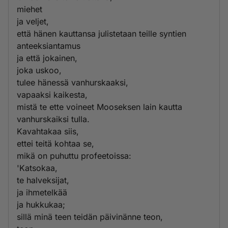
miehet
ja veljet,
että hänen kauttansa julistetaan teille syntien
anteeksiantamus
ja että jokainen,
joka uskoo,
tulee hänessä vanhurskaaksi,
vapaaksi kaikesta,
mistä te ette voineet Mooseksen lain kautta
vanhurskaiksi tulla.
Kavahtakaa siis,
ettei teitä kohtaa se,
mikä on puhuttu profeetoissa:
'Katsokaa,
te halveksijat,
ja ihmetelkää
ja hukkukaa;
sillä minä teen teidän päivinänne teon,