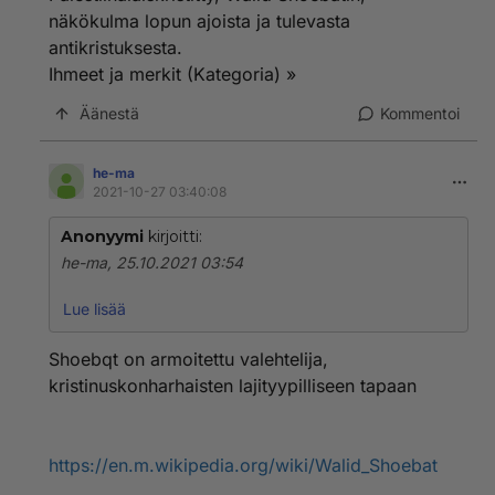
näkökulma lopun ajoista ja tulevasta
antikristuksesta.
Ihmeet ja merkit (Kategoria) »
Äänestä
Kommentoi
he-ma
2021-10-27 03:40:08
Anonyymi
kirjoitti:
he-ma, 25.10.2021 03:54
Sori, tuo on minulta.
Lue lisää
Ja tässä on herrasi jota odotat:
https://www.tv7.fi/arkk
Shoebqt on armoitettu valehtelija,
i/raamatun-profetiat-ja-antikristus_p47522/
kristinuskonharhaisten lajityypilliseen tapaan
Raamatun profetiat ja antikristus
Ihmeet ja merkit
Palestiinalaiskristitty, Walid Shoebatin, näkökulma
lopun ajoista ja tulevasta antikristuksesta.
https://en.m.wikipedia.org/wiki/Walid_Shoebat
Ihmeet ja merkit (Kategoria) »