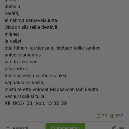
Jumala
herätti,
ei nähnyt katoavaisuutta.
Olkoon siis teille tiettävä,
miehet
ja veljet,
että hänen kauttansa julistetaan teille syntien
anteeksiantamus
ja että jokainen,
joka uskoo,
tulee hänessä vanhurskaaksi,
vapaaksi kaikesta,
mistä te ette voineet Mooseksen lain kautta
vanhurskaiksi tulla.
KR 1933/-38, Ap.t. 13:32-39
23
857
Äänestä
Kommentoi
Jaa