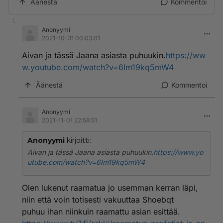
Äänestä
Kommentoi
Anonyymi
2021-10-31 00:03:01
Aivan ja tässä Jaana asiasta puhuukin.
https://ww
w.youtube.com/watch?v=6Im19kq5mW4
Äänestä
Kommentoi
Anonyymi
2021-11-01 22:58:51
Anonyymi
kirjoitti:
Aivan ja tässä Jaana asiasta puhuukin.
https://www.yo
utube.com/watch?v=6Im19kq5mW4
Olen lukenut raamatua jo usemman kerran läpi,
niin että voin totisesti vakuuttaa Shoebqt
puhuu ihan niinkuin raamattu asian esittää.