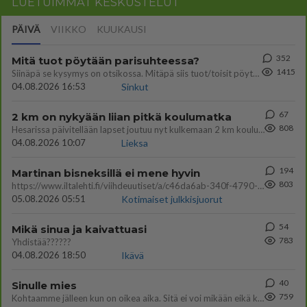
LUETUIMMAT KESKUSTELUT
PÄIVÄ
VIIKKO
KUUKAUSI
352
Mitä tuot pöytään parisuhteessa?
1415
Siinäpä se kysymys on otsikossa. Mitäpä siis tuot/toisit pöytään parisuhteessa? Oletko mies vai nainen? Koetko sen mitä
04.08.2026 16:53
Sinkut
67
2 km on nykyään liian pitkä koulumatka
808
Hesarissa päivitellään lapset joutuu nyt kulkemaan 2 km kouluun jösses. Ruostefillarilla tuo matka menee vaikka miten äk
04.08.2026 10:07
Lieksa
194
Martinan bisneksillä ei mene hyvin
803
https://www.iltalehti.fi/viihdeuutiset/a/c46da6ab-340f-4790-aaa7-0865eed2336 Yrityksen konkurssihakemus on tullut kärä
05.08.2026 05:51
Kotimaiset julkkisjuorut
54
Mikä sinua ja kaivattuasi
783
Yhdistää??????
04.08.2026 18:50
Ikävä
40
Sinulle mies
759
Kohtaamme jälleen kun on oikea aika. Sitä ei voi mikään eikä kukaan estää <3 <3