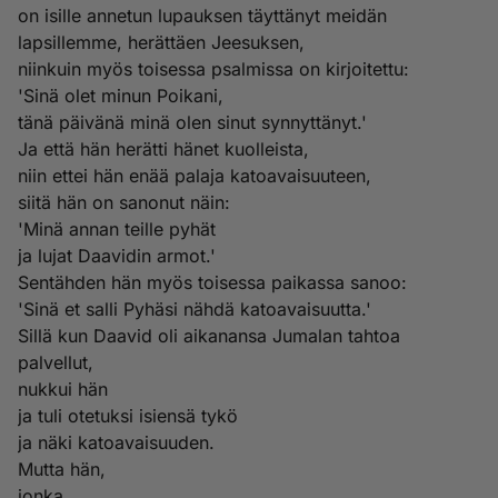
on isille annetun lupauksen täyttänyt meidän
lapsillemme, herättäen Jeesuksen,
niinkuin myös toisessa psalmissa on kirjoitettu:
'Sinä olet minun Poikani,
tänä päivänä minä olen sinut synnyttänyt.'
Ja että hän herätti hänet kuolleista,
niin ettei hän enää palaja katoavaisuuteen,
siitä hän on sanonut näin:
'Minä annan teille pyhät
ja lujat Daavidin armot.'
Sentähden hän myös toisessa paikassa sanoo:
'Sinä et salli Pyhäsi nähdä katoavaisuutta.'
Sillä kun Daavid oli aikanansa Jumalan tahtoa
palvellut,
nukkui hän
ja tuli otetuksi isiensä tykö
ja näki katoavaisuuden.
Mutta hän,
jonka