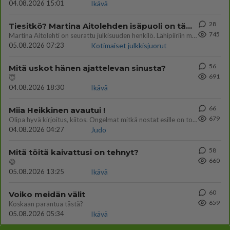
04.08.2026 15:01
Ikävä
28
Tiesitkö? Martina Aitolehden isäpuoli on tämä suosittu laulaja
745
Martina Aitolehti on seurattu julkisuuden henkilö. Lähipiiriin mahtuu muitakin tunnettuja henkilöitä. Tiesitkö, että Ma
05.08.2026 07:23
Kotimaiset julkkisjuorut
56
Mitä uskot hänen ajattelevan sinusta?
691
😇
04.08.2026 18:30
Ikävä
66
Miia Heikkinen avautui !
679
Olipa hyvä kirjoitus, kiitos. Ongelmat mitkä nostat esille on todellisia ja tämä ylimielisyys totta ja se näkyy kaikessa
04.08.2026 04:27
Judo
58
Mitä töitä kaivattusi on tehnyt?
660
😅
05.08.2026 13:25
Ikävä
60
Voiko meidän välit
659
Koskaan parantua tästä?
05.08.2026 05:34
Ikävä