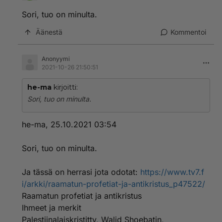
Sori, tuo on minulta.
Äänestä
Kommentoi
Anonyymi
2021-10-26 21:50:51
he-ma
kirjoitti:
Sori, tuo on minulta.
he-ma, 25.10.2021 03:54
Sori, tuo on minulta.
Ja tässä on herrasi jota odotat:
https://www.tv7.f
i/arkki/raamatun-profetiat-ja-antikristus_p47522/
Raamatun profetiat ja antikristus
Ihmeet ja merkit
Palestiinalaiskristitty, Walid Shoebatin,