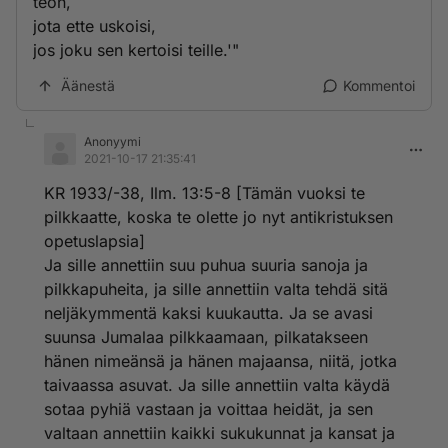
teon,
jota ette uskoisi,
jos joku sen kertoisi teille.'"
Äänestä
Kommentoi
Anonyymi
2021-10-17 21:35:41
KR 1933/-38, Ilm. 13:5-8 [Tämän vuoksi te
pilkkaatte, koska te olette jo nyt antikristuksen
opetuslapsia]
Ja sille annettiin suu puhua suuria sanoja ja
pilkkapuheita, ja sille annettiin valta tehdä sitä
neljäkymmentä kaksi kuukautta. Ja se avasi
suunsa Jumalaa pilkkaamaan, pilkatakseen
hänen nimeänsä ja hänen majaansa, niitä, jotka
taivaassa asuvat. Ja sille annettiin valta käydä
sotaa pyhiä vastaan ja voittaa heidät, ja sen
valtaan annettiin kaikki sukukunnat ja kansat ja