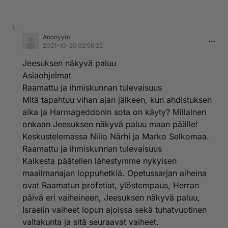
Anonyymi
2021-10-25 02:56:22
Jeesuksen näkyvä paluu
Asiaohjelmat
Raamattu ja ihmiskunnan tulevaisuus
Mitä tapahtuu vihan ajan jälkeen, kun ahdistuksen
aika ja Harmageddonin sota on käyty? Millainen
onkaan Jeesuksen näkyvä paluu maan päälle!
Keskustelemassa Niilo Närhi ja Marko Selkomaa.
Raamattu ja ihmiskunnan tulevaisuus
Kaikesta päätellen lähestymme nykyisen
maailmanajan loppuhetkiä. Opetussarjan aiheina
ovat Raamatun profetiat, ylöstempaus, Herran
päivä eri vaiheineen, Jeesuksen näkyvä paluu,
Israelin vaiheet lopun ajoissa sekä tuhatvuotinen
valtakunta ja sitä seuraavat vaiheet.