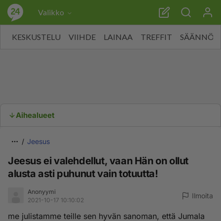
Valikko
KESKUSTELU
VIIHDE
LAINAA
TREFFIT
SÄÄNNÖT
Aihealueet
Jeesus
Jeesus ei valehdellut, vaan Hän on ollut
alusta asti puhunut vain totuutta!
Anonyymi
Ilmoita
2021-10-17 10:10:02
me julistamme teille sen hyvän sanoman, että Jumala