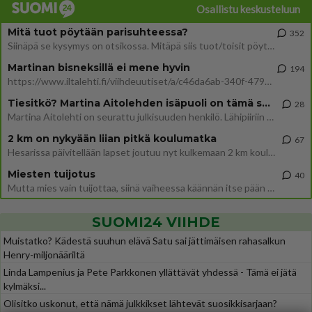
Osallistu keskusteluun
Mitä tuot pöytään parisuhteessa?
352
Siinäpä se kysymys on otsikossa. Mitäpä siis tuot/toisit pöytään parisuhteessa? Oletko mies vai nainen? Koetko sen mitä
Martinan bisneksillä ei mene hyvin
194
https://www.iltalehti.fi/viihdeuutiset/a/c46da6ab-340f-4790-aaa7-0865eed2336 Yrityksen konkurssihakemus on tullut kärä
Tiesitkö? Martina Aitolehden isäpuoli on tämä suosittu laulaja
28
Martina Aitolehti on seurattu julkisuuden henkilö. Lähipiiriin mahtuu muitakin tunnettuja henkilöitä. Tiesitkö, että Ma
2 km on nykyään liian pitkä koulumatka
67
Hesarissa päivitellään lapset joutuu nyt kulkemaan 2 km kouluun jösses. Ruostefillarilla tuo matka menee vaikka miten äk
Miesten tuijotus
40
Mutta mies vain tuijottaa, siinä vaiheessa käännän itse pään pois. Mikä juttu? Yleensä jos joku tuijottaa tai katsoo, hä
SUOMI24 VIIHDE
Muistatko? Kädestä suuhun elävä Satu sai jättimäisen rahasalkun
Henry-miljonääriltä
Linda Lampenius ja Pete Parkkonen yllättävät yhdessä - Tämä ei jätä
kylmäksi...
Olisitko uskonut, että nämä julkkikset lähtevät suosikkisarjaan?