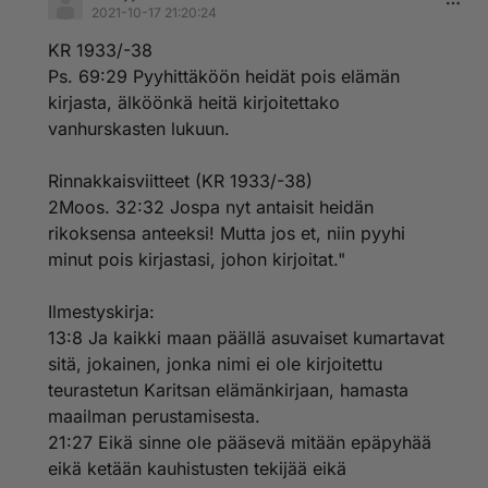
2021-10-17 21:20:24
KR 1933/-38
Ps. 69:29 Pyyhittäköön heidät pois elämän
kirjasta, älköönkä heitä kirjoitettako
vanhurskasten lukuun.
Rinnakkaisviitteet (KR 1933/-38)
2Moos. 32:32 Jospa nyt antaisit heidän
rikoksensa anteeksi! Mutta jos et, niin pyyhi
minut pois kirjastasi, johon kirjoitat."
Ilmestyskirja:
13:8 Ja kaikki maan päällä asuvaiset kumartavat
sitä, jokainen, jonka nimi ei ole kirjoitettu
teurastetun Karitsan elämänkirjaan, hamasta
maailman perustamisesta.
21:27 Eikä sinne ole pääsevä mitään epäpyhää
eikä ketään kauhistusten tekijää eikä