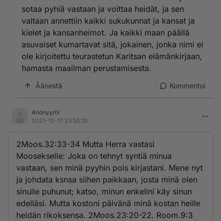
sotaa pyhiä vastaan ja voittaa heidät, ja sen
valtaan annettiin kaikki sukukunnat ja kansat ja
kielet ja kansanheimot. Ja kaikki maan päällä
asuvaiset kumartavat sitä, jokainen, jonka nimi ei
ole kirjoitettu teurastetun Karitsan elämänkirjaan,
hamasta maailman perustamisesta.
Äänestä
Kommentoi
Anonyymi
2021-10-17 23:55:18
2Moos.32:33-34 Mutta Herra vastasi
Moosekselle: Joka on tehnyt syntiä minua
vastaan, sen minä pyyhin pois kirjastani. Mene nyt
ja johdata ksnsa siihen paikkaan, josta minä olen
sinulle puhunut; katso, minun enkelini käy sinun
edelläsi. Mutta kostoni päivänä minä kostan heille
heidän rikoksensa. 2Moos.23:20-22. Room.9:3