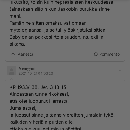
lukutaito, toisin kuin heprealaisten keskuudessa
(ainaskaan silloin kun Jaakobin purukka sinne
meni.
Tämän he sitten omaksuivat omaan
mytologiaansa, ja se tuli ylöskirjatuksi sitten
Babylonian pakkosiirtolaisuuden, ns. exiilin,
aikana.
Äänestä
Kommentoi
Anonyymi
2021-10-21 04:03:26
KR 1933/-38, Jer. 3:13-15
Ainoastaan tunne rikoksesi,
että olet luopunut Herrasta,
Jumalastasi,
ja juossut sinne ja tänne vieraitten jumalain tykö,
kaikkien viheriäin puitten alle,
ettekä ole kuulleet minun ääntäni,