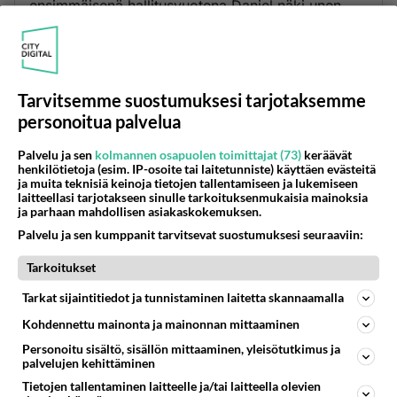
ensimmäisenä hallitusvuotena Daniel näki unen,
päänsä näyn, vuoteenssansa. Sitten hän kirjoitti
tämän unen. Kertomuksen alku on tämä: Daniel
lausui ja sanoi: Minä näin yöllä näyssäni, ja
katso,taivaan neljä tuulta kuohutti suurta merta. Ja
Tarvitsemme suostumuksesi tarjotaksemme
merestä nousi neljä suurta petoa, kukin erinlainen
personoitua palvelua
kuin toinen. Dan.7:13-14 Minä näin yölisessä
näyssä, katso, taivaan pilvistä tuli Ihmisen Pojan
Palvelu ja sen
kolmannen osapuolen toimittajat (73)
keräävät
henkilötietoja (esim. IP-osoite tai laitetunniste) käyttäen evästeitä
kaltainen; ja hän saapui Vanhaiäisen tykö, ja hänet
ja muita teknisiä keinoja tietojen tallentamiseen ja lukemiseen
saatettiin tämän eteen. Ja hänelle annettiin valta, ja
laitteellasi tarjotakseen sinulle tarkoituksenmukaisia mainoksia
ja parhaan mahdollisen asiakaskokemuksen.
kunnia ja valtakunta, ja kaikki kansat, kansakunnat
Palvelu ja sen kumppanit tarvitsevat suostumuksesi seuraaviin:
ja kielet palvelivat häntä. Hänen valtansa on
iankaikkinen valta, joka ei lakkaa, ja hänen
Tarkoitukset
valtakuntansa on valtakunta, joka ei häviä.
Tarkat sijaintitiedot ja tunnistaminen laitetta skannaamalla
Äänestä
Kommentoi
Kohdennettu mainonta ja mainonnan mittaaminen
Personoitu sisältö, sisällön mittaaminen, yleisötutkimus ja
palvelujen kehittäminen
Tietojen tallentaminen laitteelle ja/tai laitteella olevien