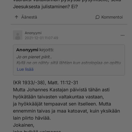
Jeesuksesta julistaminen? Ei?
Äänestä
Kommentoi
Anonyymi
2021-12-01 11:07:49
Anonyymi
kirjoitti:
Jo on pienet piirit..
Kyllä ne on nähty siitä lähtien kun astrologiaa on opittu
käyttämään. Mutta kun uskotaan, että kirkko on ok, ja
Lue lisää
paholainen ei, ja uskotaan, että kirkolla ei ole
tekemistä valtakunnan kanssa, vaikka kyseessä on
(KR 1933/-38), Matt. 11:12-31
virallinen laitos, ja unohdetaan ajatella, että raamatun
Mutta Johannes Kastajan päivistä tähän asti
mukaan paholainen omistaa valtakunnat. No onko
hyökätään taivasten valtakuntaa vastaan,
kirkko vaaraksi valtakunnan pystyssä pysymiselle,
ja hyökkääjät tempaavat sen itselleen. Mutta
sekä Jeesuksesta julistaminen? Ei?
ennemmin taivas ja maa katoavat, kuin yksikään
lain piirto häviää.
Jokainen,