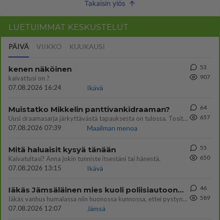
Takaisin ylös
LUETUIMMAT KESKUSTELUT
PÄIVÄ
VIIKKO
KUUKAUSI
53
kenen näköinen
907
kaivattusi on ?
07.08.2026 16:24
Ikävä
64
Muistatko Mikkelin panttivankidraaman?
657
Uusi draamasarja järkyttävästä tapauksesta on tulossa. Tositapahtumiin perustuva sarja ammentaa vuoden 1986 Mikkelin pan
07.08.2026 07:39
Maailman menoa
55
Mitä haluaisit kysyä tänään
650
Kaivatultasi? Anna jokin tunniste itsestäni tai hänestä.
07.08.2026 13:15
Ikävä
46
Iäkäs Jämsäläinen mies kuoli poliisiautoon matkalla Jyväskylän putkaan
589
Iäkäs vanhus humalassa niin huonossa kunnossa, ettei pystynyt huolehtimaan itsestään niin ainoa apu sillä hetkellä oli
07.08.2026 12:07
Jämsä