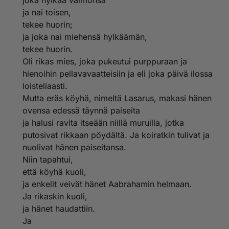
joka hylkää vaimonsa
ja nai toisen,
tekee huorin;
ja joka nai miehensä hylkäämän,
tekee huorin.
Oli rikas mies, joka pukeutui purppuraan ja
hienoihin pellavavaatteisiin ja eli joka päivä ilossa
loisteliaasti.
Mutta eräs köyhä, nimeltä Lasarus, makasi hänen
ovensa edessä täynnä paiseita
ja halusi ravita itseään niillä muruilla, jotka
putosivat rikkaan pöydältä. Ja koiratkin tulivat ja
nuolivat hänen paiseitansa.
Niin tapahtui,
että köyhä kuoli,
ja enkelit veivät hänet Aabrahamin helmaan.
Ja rikaskin kuoli,
ja hänet haudattiin.
Ja