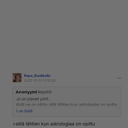
Repe_RuutikaIlo
2021-12-01 11:10:24
Anonyymi
kirjoitti:
Jo on pienet piirit..
Kyllä ne on nähty siitä lähtien kun astrologiaa on opittu
käyttämään. Mutta kun uskotaan, että kirkko on ok, ja
Lue lisää
paholainen ei, ja uskotaan, että kirkolla ei ole
tekemistä valtakunnan kanssa, vaikka kyseessä on
>siitä lähtien kun astrologiaa on opittu
virallinen laitos, ja unohdetaan ajatella, että raamatun