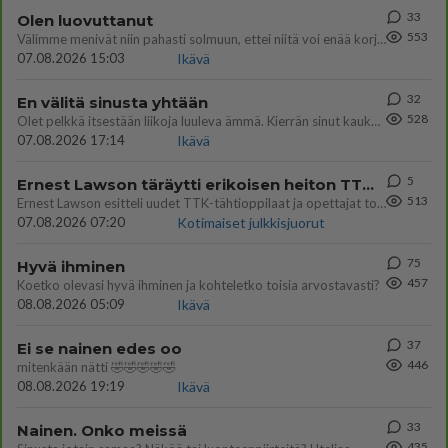
33
Olen luovuttanut
553
Välimme menivät niin pahasti solmuun, ettei niitä voi enää korjata. On aika jatkaa elämässä eteenpäin. Toivon sulle kaik
07.08.2026 15:03
Ikävä
32
En välitä sinusta yhtään
528
Olet pelkkä itsestään liikoja luuleva ämmä. Kierrän sinut kaukaa nyt ja aina. Olit mulle pelkkä lelu vaan.
07.08.2026 17:14
Ikävä
5
Ernest Lawson täräytti erikoisen heiton TTK-lehdistötilaisuudessa: " Onko tässä tarkoituksena...?"
513
Ernest Lawson esitteli uudet TTK-tähtioppilaat ja opettajat torstaina 6.8. lehdistölle. Tulevalla kaudella on yksi hausk
07.08.2026 07:20
Kotimaiset julkkisjuorut
75
Hyvä ihminen
457
Koetko olevasi hyvä ihminen ja kohteletko toisia arvostavasti?
08.08.2026 05:09
Ikävä
37
Ei se nainen edes oo
446
mitenkään nätti 🤣🤣🤣🤣🤣
08.08.2026 19:19
Ikävä
33
Nainen. Onko meissä
435