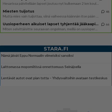
Hesarissa päivitellään lapset joutuu nyt kulkemaan 2 km kouluun jösses. Ruostefillarilla tuo matka menee vaikka miten äk
Miesten tuijotus
48
Mutta mies vain tuijottaa, siinä vaiheessa käännän itse pään pois. Mikä juttu? Yleensä jos joku tuijottaa tai katsoo, hä
Uusioperheen aikuiset lapset tyhjentää jääkaapin käydessään
66
Miten selvittäisitte seuraavan ongelman, meillä on uusioperhe, minulla teini-ikäiset lapset ja puolisolla aikuiset, jotk
STARA.FI
Nämä jäivät Eppu Normaalin viimeisiksi sanoiksi
Laittomassa mopomiitissä onnettomuus Seinäjoella
Lentävät autot ovat pian totta – Yhdysvaltoihin avataan testikeskus