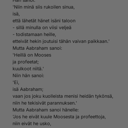
Hän sanoi:
'Niin minä siis rukoilen sinua,
isä,
että lähetät hänet isäni taloon
- sillä minulla on viisi veljeä
- todistamaan heille,
etteivät hekin joutuisi tähän vaivan paikkaan.'
Mutta Aabraham sanoi:
'Heillä on Mooses
ja profeetat;
kuulkoot niitä.'
Niin hän sanoi:
'Ei,
isä Aabraham;
vaan jos joku kuolleista menisi heidän tykönsä,
niin he tekisivät parannuksen.'
Mutta Aabraham sanoi hänelle:
'Jos he eivät kuule Moosesta ja profeettoja,
niin eivät he usko,