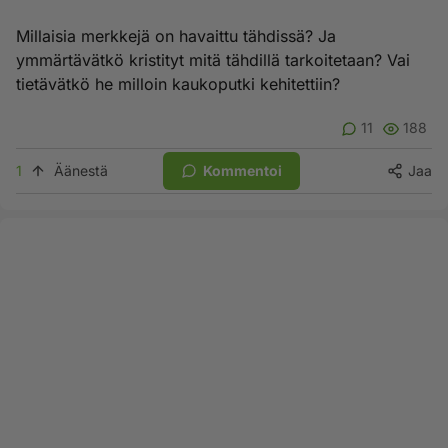
Millaisia merkkejä on havaittu tähdissä? Ja
ymmärtävätkö kristityt mitä tähdillä tarkoitetaan? Vai
tietävätkö he milloin kaukoputki kehitettiin?
11
188
1
Äänestä
Kommentoi
Jaa