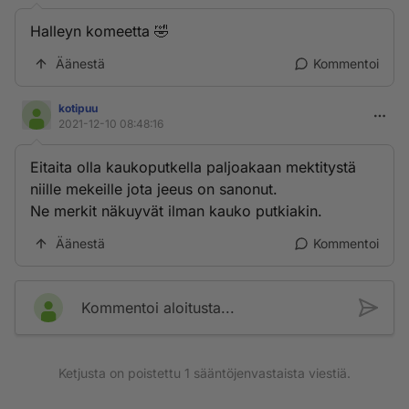
Halleyn komeetta 🤣
Äänestä
Kommentoi
kotipuu
2021-12-10 08:48:16
Eitaita olla kaukoputkella paljoakaan mektitystä
niille mekeille jota jeeus on sanonut.
Ne merkit näkuyvät ilman kauko putkiakin.
Äänestä
Kommentoi
Kommentoi aloitusta...
Ketjusta on poistettu
1
sääntöjenvastaista viestiä.