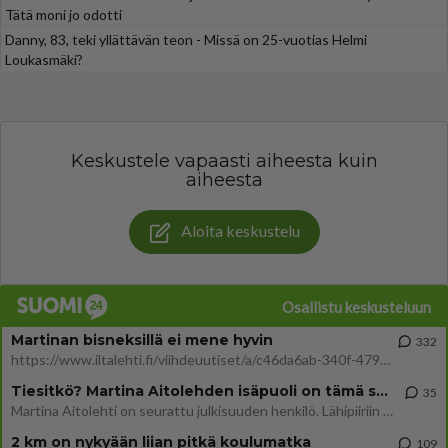
Tätä moni jo odotti
Danny, 83, teki yllättävän teon - Missä on 25-vuotias Helmi
Loukasmäki?
Keskustele vapaasti aiheesta kuin
aiheesta
Aloita keskustelu
Osallistu keskusteluun
Martinan bisneksillä ei mene hyvin
332
https://www.iltalehti.fi/viihdeuutiset/a/c46da6ab-340f-4790-aaa7-0865eed2336 Yrityksen konkurssihakemus on tullut kärä
Tiesitkö? Martina Aitolehden isäpuoli on tämä suosittu laulaja
35
Martina Aitolehti on seurattu julkisuuden henkilö. Lähipiiriin mahtuu muitakin tunnettuja henkilöitä. Tiesitkö, että Ma
2 km on nykyään liian pitkä koulumatka
109