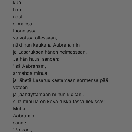
kun
hän
nosti
silmänsä
tuonelassa,
vaivoissa ollessaan,
näki hän kaukana Aabrahamin
ja Lasaruksen hänen helmassaan.
Ja hän huusi sanoen:
'Isä Aabraham,
armahda minua
ja lähetä Lasarus kastamaan sormensa pää
veteen
ja jäähdyttämään minun kieltäni,
sillä minulla on kova tuska tässä liekissä!'
Mutta
Aabraham
sanoi:
'Poikani,