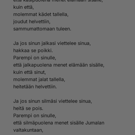
'Jos he eivät kuule Moosesta ja profeettoja,
kuin että,
niin eivät he usko,
molemmat kädet tallella,
vaikka joku kuolleistakin nousisi ylös.'"
joudut helvettiin,
sammumattomaan tuleen.
Ja jos sinun jalkasi viettelee sinua,
hakkaa se poikki.
Parempi on sinulle,
että jalkapuolena menet elämään sisälle,
kuin että sinut,
molemmat jalat tallella,
heitetään helvettiin.
Ja jos sinun silmäsi viettelee sinua,
heitä se pois.
Parempi on sinulle,
että silmäpuolena menet sisälle Jumalan
valtakuntaan,