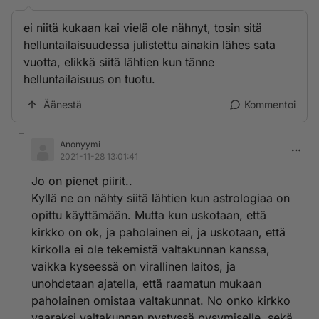
ei niitä kukaan kai vielä ole nähnyt, tosin sitä
helluntailaisuudessa julistettu ainakin lähes sata
vuotta, elikkä siitä lähtien kun tänne
helluntailaisuus on tuotu.
Äänestä
Kommentoi
Anonyymi
2021-11-28 13:01:41
Jo on pienet piirit..
Kyllä ne on nähty siitä lähtien kun astrologiaa on
opittu käyttämään. Mutta kun uskotaan, että
kirkko on ok, ja paholainen ei, ja uskotaan, että
kirkolla ei ole tekemistä valtakunnan kanssa,
vaikka kyseessä on virallinen laitos, ja
unohdetaan ajatella, että raamatun mukaan
paholainen omistaa valtakunnat. No onko kirkko
vaaraksi valtakunnan pystyssä pysymiselle, sekä