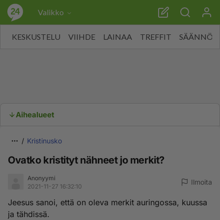
Valikko
KESKUSTELU
VIIHDE
LAINAA
TREFFIT
SÄÄNNÖT
Aihealueet
Kristinusko
Ovatko kristityt nähneet jo merkit?
Anonyymi
Ilmoita
2021-11-27 16:32:10
Jeesus sanoi, että on oleva merkit auringossa, kuussa
ja tähdissä.