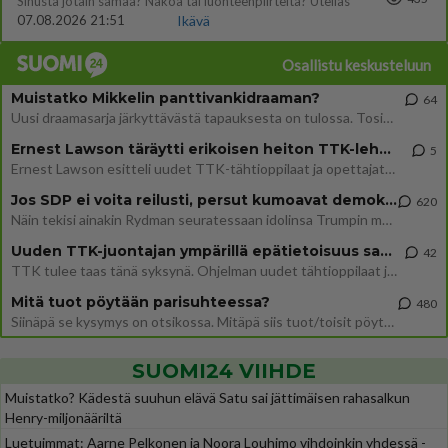
Sinusta jotain samaa? Näköä tai luonteenpiirteitä? Utelias
07.08.2026 21:51
Ikävä
Osallistu keskusteluun
Muistatko Mikkelin panttivankidraaman?
64
Uusi draamasarja järkyttävästä tapauksesta on tulossa. Tositapahtumiin perustuva sarja ammentaa vuoden 1986 Mikkelin pan
Ernest Lawson täräytti erikoisen heiton TTK-lehdistötilaisuudessa: " Onko tässä tarkoituksena...?"
5
Ernest Lawson esitteli uudet TTK-tähtioppilaat ja opettajat torstaina 6.8. lehdistölle. Tulevalla kaudella on yksi hausk
Jos SDP ei voita reilusti, persut kumoavat demokratian Suomesta
620
Näin tekisi ainakin Rydman seuratessaan idolinsa Trumpin mallia https://www.is.fi/politiikka/art-2000012187244.html
Uuden TTK-juontajan ympärillä epätietoisuus sakenee - Nyt MTV hämmentää soppaa
42
TTK tulee taas tänä syksynä. Ohjelman uudet tähtioppilaat julkistetaan torstaina 6. elokuuta klo 14 alkavassa lehdistö
Mitä tuot pöytään parisuhteessa?
480
Siinäpä se kysymys on otsikossa. Mitäpä siis tuot/toisit pöytään parisuhteessa? Oletko mies vai nainen? Koetko sen mitä
SUOMI24 VIIHDE
Muistatko? Kädestä suuhun elävä Satu sai jättimäisen rahasalkun
Henry-miljonääriltä
Luetuimmat: Aarne Pelkonen ja Noora Louhimo vihdoinkin yhdessä -