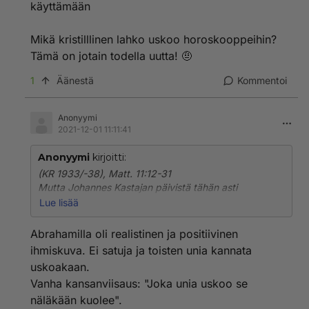
käyttämään
mukaan paholainen omistaa valtakunnat. No onko
kirkko vaaraksi valtakunnan pystyssä pysymiselle,
Mikä kristilllinen lahko uskoo horoskooppeihin?
sekä Jeesuksesta julistaminen? Ei?
Tämä on jotain todella uutta! 🤨
1
Äänestä
Kommentoi
Anonyymi
2021-12-01 11:11:41
Anonyymi
kirjoitti:
(KR 1933/-38), Matt. 11:12-31
Mutta Johannes Kastajan päivistä tähän asti
hyökätään taivasten valtakuntaa vastaan,
Lue lisää
ja hyökkääjät tempaavat sen itselleen. Mutta
ennemmin taivas ja maa katoavat, kuin yksikään lain
Abrahamilla oli realistinen ja positiivinen
piirto häviää.
ihmiskuva. Ei satuja ja toisten unia kannata
Jokainen,
uskoakaan.
joka hylkää vaimonsa
Vanha kansanviisaus: "Joka unia uskoo se
ja nai toisen,
tekee huorin;
näläkään kuolee".