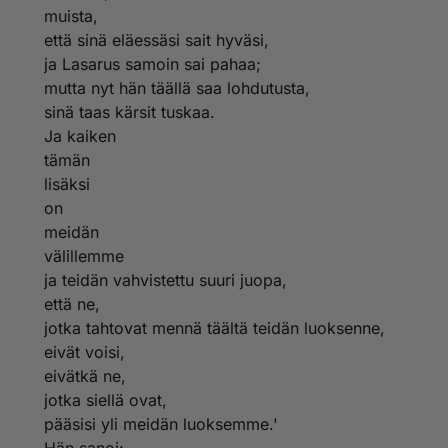
muista,
että sinä eläessäsi sait hyväsi,
ja Lasarus samoin sai pahaa;
mutta nyt hän täällä saa lohdutusta,
sinä taas kärsit tuskaa.
Ja kaiken
tämän
lisäksi
on
meidän
välillemme
ja teidän vahvistettu suuri juopa,
että ne,
jotka tahtovat mennä täältä teidän luoksenne,
eivät voisi,
eivätkä ne,
jotka siellä ovat,
pääsisi yli meidän luoksemme.'