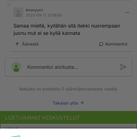
Anonyymi
2023-09-17 21:58:56
Samaa mieltä, kyllähän sitä itekki nuorempaan
juonu mut ei se kyllä kannata
Äänestä
Kommentoi
Kommentoi aloitusta...
Ketjusta on poistettu
0
sääntöjenvastaista viestiä.
Takaisin ylös
LUETUIMMAT KESKUSTELUT
PÄIVÄ
VIIKKO
KUUKAUSI