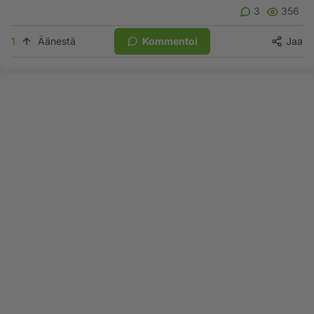
3
356
1
Äänestä
Kommentoi
Jaa