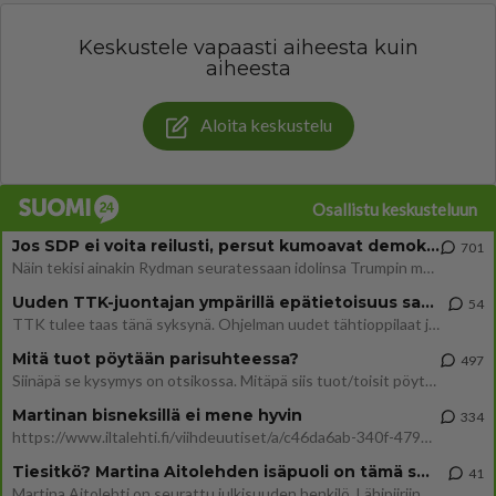
Keskustele vapaasti aiheesta kuin
aiheesta
Aloita keskustelu
Osallistu keskusteluun
Jos SDP ei voita reilusti, persut kumoavat demokratian Suomesta
701
Näin tekisi ainakin Rydman seuratessaan idolinsa Trumpin mallia https://www.is.fi/politiikka/art-2000012187244.html
Uuden TTK-juontajan ympärillä epätietoisuus sakenee - Nyt MTV hämmentää soppaa
54
TTK tulee taas tänä syksynä. Ohjelman uudet tähtioppilaat julkistetaan torstaina 6. elokuuta klo 14 alkavassa lehdistö
Mitä tuot pöytään parisuhteessa?
497
Siinäpä se kysymys on otsikossa. Mitäpä siis tuot/toisit pöytään parisuhteessa? Oletko mies vai nainen? Koetko sen mitä
Martinan bisneksillä ei mene hyvin
334
https://www.iltalehti.fi/viihdeuutiset/a/c46da6ab-340f-4790-aaa7-0865eed2336 Yrityksen konkurssihakemus on tullut kärä
Tiesitkö? Martina Aitolehden isäpuoli on tämä suosittu laulaja
41
Martina Aitolehti on seurattu julkisuuden henkilö. Lähipiiriin mahtuu muitakin tunnettuja henkilöitä. Tiesitkö, että Ma