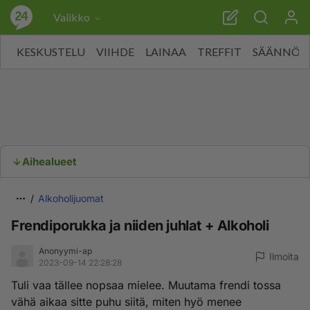
Valikko
KESKUSTELU
VIIHDE
LAINAA
TREFFIT
SÄÄNNÖT
Aihealueet
Alkoholijuomat
Frendiporukka ja niiden juhlat + Alkoholi
Anonyymi-ap
Ilmoita
2023-09-14 22:28:28
Tuli vaa tällee nopsaa mielee. Muutama frendi tossa
vähä aikaa sitte puhu siitä, miten hyö menee