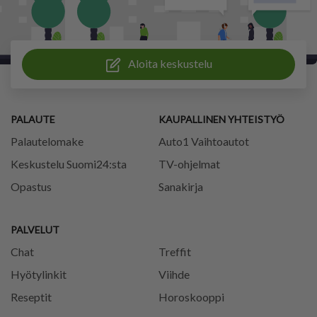
Aloita keskustelu
PALAUTE
KAUPALLINEN YHTEISTYÖ
Palautelomake
Auto1 Vaihtoautot
Keskustelu Suomi24:sta
TV-ohjelmat
Opastus
Sanakirja
PALVELUT
Chat
Treffit
Hyötylinkit
Viihde
Reseptit
Horoskooppi