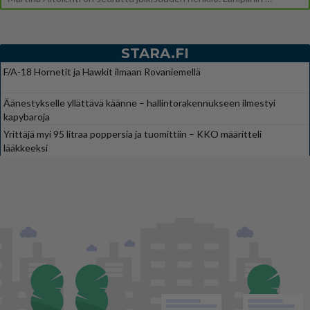
STARA.FI
F/A-18 Hornetit ja Hawkit ilmaan Rovaniemellä
Äänestykselle yllättävä käänne – hallintorakennukseen ilmestyi
kapybaroja
Yrittäjä myi 95 litraa poppersia ja tuomittiin – KKO määritteli
lääkkeeksi