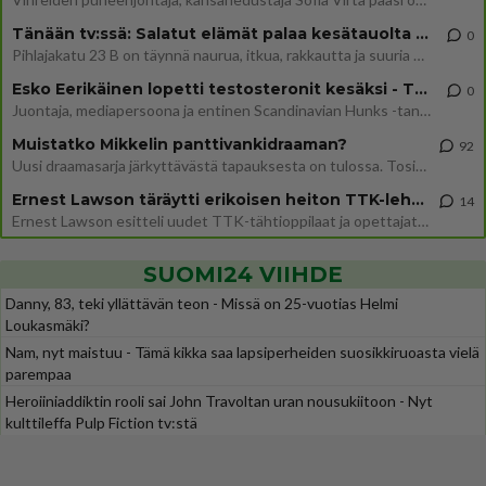
Tänään tv:ssä: Salatut elämät palaa kesätauolta - Tässä hieman juonipaljastuksia
0
Pihlajakatu 23 B on täynnä naurua, itkua, rakkautta ja suuria salaisuuksia. Suomalaisten yksi pitkäikäisimmistä draamas
Esko Eerikäinen lopetti testosteronit kesäksi - Tämä ikävä vaikutus iski heti
0
Juontaja, mediapersoona ja entinen Scandinavian Hunks -tanssija Esko Eerikäinen on tunnettu avoimuudestaan. Nyt Eerikäi
Muistatko Mikkelin panttivankidraaman?
92
Uusi draamasarja järkyttävästä tapauksesta on tulossa. Tositapahtumiin perustuva sarja ammentaa vuoden 1986 Mikkelin pan
Ernest Lawson täräytti erikoisen heiton TTK-lehdistötilaisuudessa: " Onko tässä tarkoituksena...?"
14
Ernest Lawson esitteli uudet TTK-tähtioppilaat ja opettajat torstaina 6.8. lehdistölle. Tulevalla kaudella on yksi hausk
SUOMI24 VIIHDE
Danny, 83, teki yllättävän teon - Missä on 25-vuotias Helmi
Loukasmäki?
Nam, nyt maistuu - Tämä kikka saa lapsiperheiden suosikkiruoasta vielä
parempaa
Heroiiniaddiktin rooli sai John Travoltan uran nousukiitoon - Nyt
kulttileffa Pulp Fiction tv:stä