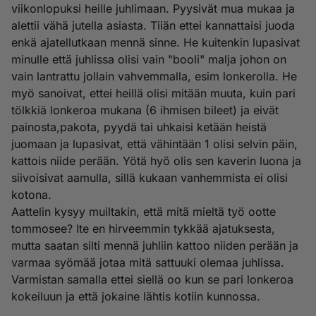
viikonlopuksi heille juhlimaan. Pyysivät mua mukaa ja
alettii vähä jutella asiasta. Tiiän ettei kannattaisi juoda
enkä ajatellutkaan mennä sinne. He kuitenkin lupasivat
minulle että juhlissa olisi vain "booli" malja johon on
vain lantrattu jollain vahvemmalla, esim lonkerolla. He
myö sanoivat, ettei heillä olisi mitään muuta, kuin pari
tölkkiä lonkeroa mukana (6 ihmisen bileet) ja eivät
painosta,pakota, pyydä tai uhkaisi ketään heistä
juomaan ja lupasivat, että vähintään 1 olisi selvin päin,
kattois niide perään. Yötä hyö olis sen kaverin luona ja
siivoisivat aamulla, sillä kukaan vanhemmista ei olisi
kotona.
Aattelin kysyy muiltakin, että mitä mieltä työ ootte
tommosee? Ite en hirveemmin tykkää ajatuksesta,
mutta saatan silti mennä juhliin kattoo niiden perään ja
varmaa syömää jotaa mitä sattuuki olemaa juhlissa.
Varmistan samalla ettei siellä oo kun se pari lonkeroa
kokeiluun ja että jokaine lähtis kotiin kunnossa.