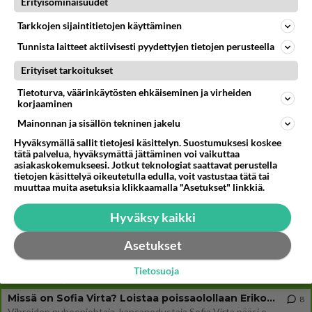
634
Erityisominaisuudet
Joka kaipaa M alkuista? Millä kirjaimella nimesi alkaa?
08.08.2026 19:54
Ikävä
Tarkkojen sijaintitietojen käyttäminen
33
Vetovoima
Tunnista laitteet aktiivisesti pyydettyjen tietojen perusteella
627
Onko välillänne suuri vetovoima ja miten se ilmenee? Onko siitä haittaa?
Erityiset tarkoitukset
08.08.2026 14:24
Ikävä
Tietoturva, väärinkäytösten ehkäiseminen ja virheiden
34
Aina vaan mietin sua
korjaaminen
598
Miksen saa sinua mielestäni pois
Mainonnan ja sisällön tekninen jakelu
08.08.2026 17:08
Ikävä
Hyväksymällä sallit tietojesi käsittelyn. Suostumuksesi koskee
tätä palvelua, hyväksymättä jättäminen voi vaikuttaa
88
Niin kauan tätä
asiakaskokemukseesi. Jotkut teknologiat saattavat perustella
597
Onko vuotesi menneet hukkaan
tietojen käsittelyä oikeutetulla edulla, voit vastustaa tätä tai
09.08.2026 06:20
Ikävä
muuttaa muita asetuksia klikkaamalla "Asetukset" linkkiä.
41
Hyväksy kaikki
Nainen. Onko meissä
564
Sinusta jotain samaa? Näköä tai luonteenpiirteitä? Utelias
Asetukset
07.08.2026 21:51
Ikävä
Tietosuoja
Osallistu keskusteluun
Missä on Sofia Virta? Loistaa poissaolollaan Erikoisjoukot uudelta kaudelta
8
Vihreiden puheenjohtaja, kansanedustaja Sofia Virta pääsi otsikoihin, kun tieto hänen osallistumisestaan Erikoisjoukot-k