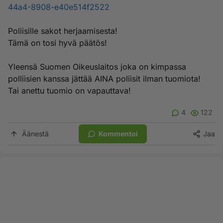
44a4-8908-e40e514f2522
Poliisille sakot herjaamisesta!
Tämä on tosi hyvä päätös!
Yleensä Suomen Oikeuslaitos joka on kimpassa
polliisien kanssa jättää AINA poliisit ilman tuomiota!
Tai anettu tuomio on vapauttava!
4
122
Äänestä
Kommentoi
Jaa