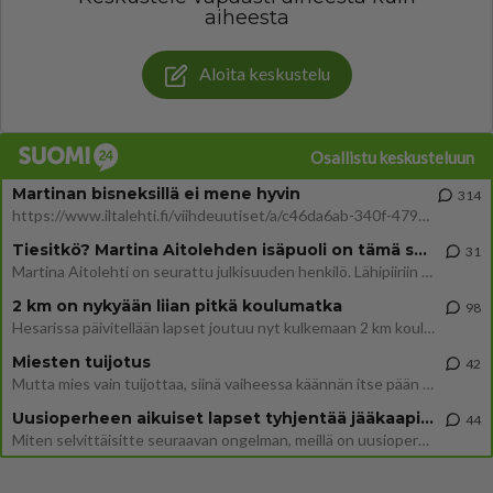
aiheesta
Aloita keskustelu
Osallistu keskusteluun
Martinan bisneksillä ei mene hyvin
314
https://www.iltalehti.fi/viihdeuutiset/a/c46da6ab-340f-4790-aaa7-0865eed2336 Yrityksen konkurssihakemus on tullut kärä
Tiesitkö? Martina Aitolehden isäpuoli on tämä suosittu laulaja
31
Martina Aitolehti on seurattu julkisuuden henkilö. Lähipiiriin mahtuu muitakin tunnettuja henkilöitä. Tiesitkö, että Ma
2 km on nykyään liian pitkä koulumatka
98
Hesarissa päivitellään lapset joutuu nyt kulkemaan 2 km kouluun jösses. Ruostefillarilla tuo matka menee vaikka miten äk
Miesten tuijotus
42
Mutta mies vain tuijottaa, siinä vaiheessa käännän itse pään pois. Mikä juttu? Yleensä jos joku tuijottaa tai katsoo, hä
Uusioperheen aikuiset lapset tyhjentää jääkaapin käydessään
44
Miten selvittäisitte seuraavan ongelman, meillä on uusioperhe, minulla teini-ikäiset lapset ja puolisolla aikuiset, jotk