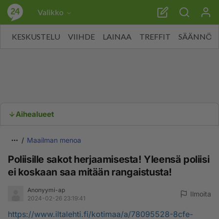
Valikko
KESKUSTELU
VIIHDE
LAINAA
TREFFIT
SÄÄNNÖT
Aihealueet
Maailman menoa
Poliisille sakot herjaamisesta! Yleensä poliisi
ei koskaan saa mitään rangaistusta!
Anonyymi-ap
Ilmoita
2024-02-26 23:19:41
https://www.iltalehti.fi/kotimaa/a/78095528-8cfe-