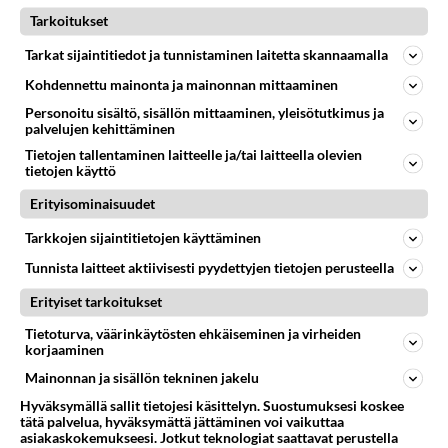
05.08.2026 05:51
Kotimaiset julkkisjuorut
Tarkoitukset
Tarkat sijaintitiedot ja tunnistaminen laitetta skannaamalla
31
Tiesitkö? Martina Aitolehden isäpuoli on tämä suosittu laulaja
1169
Martina Aitolehti on seurattu julkisuuden henkilö. Lähipiiriin mahtuu muitakin tunnettuja henkilöitä. Tiesitkö, että Ma
Kohdennettu mainonta ja mainonnan mittaaminen
05.08.2026 07:23
Kotimaiset julkkisjuorut
Personoitu sisältö, sisällön mittaaminen, yleisötutkimus ja
palvelujen kehittäminen
62
Mitä töitä kaivattusi on tehnyt?
Tietojen tallentaminen laitteelle ja/tai laitteella olevien
926
😅
tietojen käyttö
05.08.2026 13:25
Ikävä
Erityisominaisuudet
455
Jos SDP ei voita reilusti, persut kumoavat demokratian Suomesta
Tarkkojen sijaintitietojen käyttäminen
925
Näin tekisi ainakin Rydman seuratessaan idolinsa Trumpin mallia https://www.is.fi/politiikka/art-2000012187244.html
06.08.2026 09:02
Maailman menoa
Tunnista laitteet aktiivisesti pyydettyjen tietojen perusteella
73
Erityiset tarkoitukset
Voiko meidän välit
922
Koskaan parantua tästä?
Tietoturva, väärinkäytösten ehkäiseminen ja virheiden
05.08.2026 05:34
Ikävä
korjaaminen
Mainonnan ja sisällön tekninen jakelu
48
Onko kaivattusi
681
Kummallinen jossakin suhteessa?
Hyväksymällä sallit tietojesi käsittelyn. Suostumuksesi koskee
tätä palvelua, hyväksymättä jättäminen voi vaikuttaa
05.08.2026 17:47
Ikävä
asiakaskokemukseesi. Jotkut teknologiat saattavat perustella