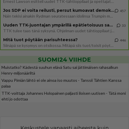
Ernest Lawson esitteli uudet TTK-tähtioppilaat ja opettajat torstaina 6.8. lehdistölle. Tulevalla kaudella on yksi hausk
Jos SDP ei voita reilusti, persut kumoavat demokratian Suomesta
457
Näin tekisi ainakin Rydman seuratessaan idolinsa Trumpin mallia https://www.is.fi/politiikka/art-2000012187244.html
Uuden TTK-juontajan ympärillä epätietoisuus sakenee - Nyt MTV hämmentää soppaa
33
TTK tulee taas tänä syksynä. Ohjelman uudet tähtioppilaat julkistetaan torstaina 6. elokuuta klo 14 alkavassa lehdistö
Mitä tuot pöytään parisuhteessa?
446
Siinäpä se kysymys on otsikossa. Mitäpä siis tuot/toisit pöytään parisuhteessa? Oletko mies vai nainen? Koetko sen mitä
SUOMI24 VIIHDE
Muistatko? Kädestä suuhun elävä Satu sai jättimäisen rahasalkun
Henry-miljonääriltä
Vappu Pimiän lähtö ei ole ainoa iso muutos - Tanssii Tähtien Kanssa
palaa
TTK-voittaja Johannes Holopainen paljasti iloisen uutisen - Tätä moni
ehti jo odottaa
Keskustele vapaasti aiheesta kuin