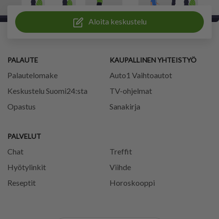
Aloita keskustelu
PALAUTE
KAUPALLINEN YHTEISTYÖ
Palautelomake
Auto1 Vaihtoautot
Keskustelu Suomi24:sta
TV-ohjelmat
Opastus
Sanakirja
PALVELUT
Chat
Treffit
Hyötylinkit
Viihde
Reseptit
Horoskooppi