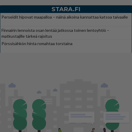
STARA.FI
Perseidit hipovat maapalloa – näinä aikoina kannattaa katsoa taivaalle
Finnairin lennoista osan lentää jatkossa toinen lentoyhtiö –
matkustajille tärkeä rajoitus
Pörssisähkön hinta romahtaa torstaina