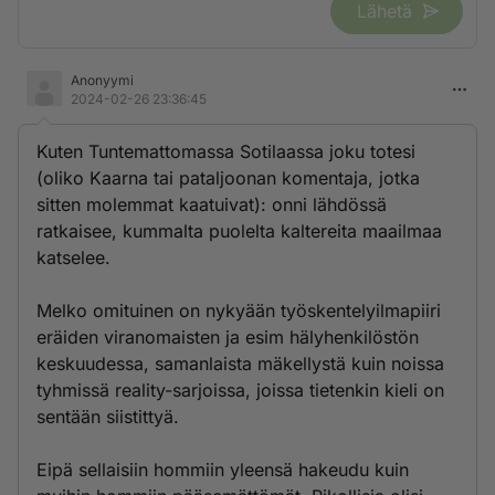
Lähetä
Anonyymi
2024-02-26 23:36:45
Kuten Tuntemattomassa Sotilaassa joku totesi
(oliko Kaarna tai pataljoonan komentaja, jotka
sitten molemmat kaatuivat): onni lähdössä
ratkaisee, kummalta puolelta kaltereita maailmaa
katselee.
Melko omituinen on nykyään työskentelyilmapiiri
eräiden viranomaisten ja esim hälyhenkilöstön
keskuudessa, samanlaista mäkellystä kuin noissa
tyhmissä reality-sarjoissa, joissa tietenkin kieli on
sentään siistittyä.
Eipä sellaisiin hommiin yleensä hakeudu kuin