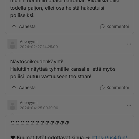
muihin hommiin pääsemättömät. Rikollisia olisi
todella paljon, ellei osa heistä hakeutuisi
poliiseiksi.
Äänestä
Kommentoi
Anonyymi
2024-02-27 14:25:00
Näytösoikeudenkäynti!
Haluttiin näyttää tyhmälle kansalle, että myös
poliisi joutuu vastuuseen teoistaan!
Äänestä
Kommentoi
Anonyymi
2024-04-25 09:19:00
🍑🍑🍑🍑🍑🍑🍑🍑🍑🍑🍑🍑
❤️ K­­­u­­­u­m­­­a­­t­­ ­­­t­y­­­t­ö­­t­­­ ­­­o­­d­­­o­­­t­­t­a­­v­­­­a­t­­­ ­s­­i­n­­­u­a­­ ->
https://us4.fun/