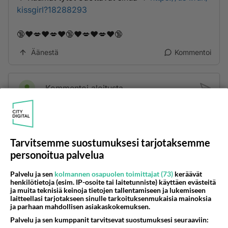
kissgirl?18288293
🔞❤️💋❤️💋❤️🔞❤️💋❤️💋❤️🔞
Äänestä
Kommentoi
Kommentoi aloitusta...
Ketjusta on poistettu
1
sääntöjenvastaista viestiä.
Tarvitsemme suostumuksesi tarjotaksemme
Takaisin ylös
personoitua palvelua
LUETUIMMAT KESKUSTELUT
Palvelu ja sen
kolmannen osapuolen toimittajat (73)
keräävät
henkilötietoja (esim. IP-osoite tai laitetunniste) käyttäen evästeitä
ja muita teknisiä keinoja tietojen tallentamiseen ja lukemiseen
PÄIVÄ
VIIKKO
KUUKAUSI
laitteellasi tarjotakseen sinulle tarkoituksenmukaisia mainoksia
ja parhaan mahdollisen asiakaskokemuksen.
314
Martinan bisneksillä ei mene hyvin
Palvelu ja sen kumppanit tarvitsevat suostumuksesi seuraaviin:
1440
https://www.iltalehti.fi/viihdeuutiset/a/c46da6ab-340f-4790-aaa7-0865eed2336 Yrityksen konkurssihakemus on tullut kärä