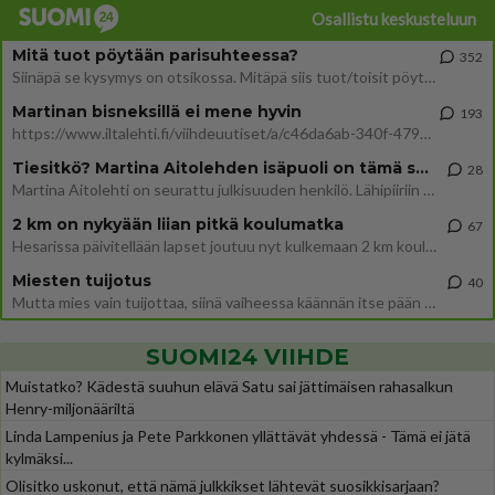
Osallistu keskusteluun
Mitä tuot pöytään parisuhteessa?
352
Siinäpä se kysymys on otsikossa. Mitäpä siis tuot/toisit pöytään parisuhteessa? Oletko mies vai nainen? Koetko sen mitä
Martinan bisneksillä ei mene hyvin
193
https://www.iltalehti.fi/viihdeuutiset/a/c46da6ab-340f-4790-aaa7-0865eed2336 Yrityksen konkurssihakemus on tullut kärä
Tiesitkö? Martina Aitolehden isäpuoli on tämä suosittu laulaja
28
Martina Aitolehti on seurattu julkisuuden henkilö. Lähipiiriin mahtuu muitakin tunnettuja henkilöitä. Tiesitkö, että Ma
2 km on nykyään liian pitkä koulumatka
67
Hesarissa päivitellään lapset joutuu nyt kulkemaan 2 km kouluun jösses. Ruostefillarilla tuo matka menee vaikka miten äk
Miesten tuijotus
40
Mutta mies vain tuijottaa, siinä vaiheessa käännän itse pään pois. Mikä juttu? Yleensä jos joku tuijottaa tai katsoo, hä
SUOMI24 VIIHDE
Muistatko? Kädestä suuhun elävä Satu sai jättimäisen rahasalkun
Henry-miljonääriltä
Linda Lampenius ja Pete Parkkonen yllättävät yhdessä - Tämä ei jätä
kylmäksi...
Olisitko uskonut, että nämä julkkikset lähtevät suosikkisarjaan?