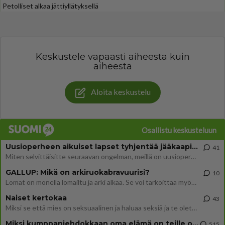
Petolliset alkaa jättiyllätyksellä
Keskustele vapaasti aiheesta kuin
aiheesta
Aloita keskustelu
Osallistu keskusteluun
Uusioperheen aikuiset lapset tyhjentää jääkaapin käydessään
41
Miten selvittäisitte seuraavan ongelman, meillä on uusioperhe, minulla teini-ikäiset lapset ja puolisolla aikuiset, jotk
GALLUP: Mikä on arkiruokabravuurisi?
10
Lomat on monella lomailtu ja arki alkaa. Se voi tarkoittaa myös sitä, että grillailut on grillattu ja palataan arjen ruo
Naiset kertokaa
43
Miksi se että mies on seksuaalinen ja haluaa seksiä ja te olette hänen mielestänne haluttava on vastenmielistä? Mikä sii
Miksi kumppaniehdokkaan oma elämä on teille ongelma?
515