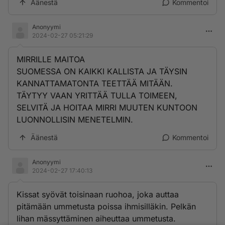
Äänestä
Kommentoi
Anonyymi
2024-02-27 05:21:29
MIRRILLE MAITOA
SUOMESSA ON KAIKKI KALLISTA JA TÄYSIN
KANNATTAMATONTA TEETTÄÄ MITÄÄN.
TÄYTYY VAAN YRITTÄÄ TULLA TOIMEEN,
SELVITÄ JA HOITAA MIRRI MUUTEN KUNTOON
LUONNOLLISIN MENETELMIN.
Äänestä
Kommentoi
Anonyymi
2024-02-27 17:40:13
Kissat syövät toisinaan ruohoa, joka auttaa
pitämään ummetusta poissa ihmisilläkin. Pelkän
lihan mässyttäminen aiheuttaa ummetusta.