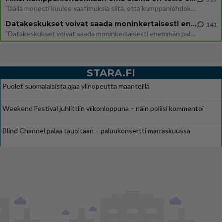
Täällä monesti kuulee vaatimuksia siitä, että kumppaniehdokkaalla ei saisi olla lemmikkejä, lapsia, kavereita, eksiä, su
Datakeskukset voivat saada moninkertaisesti enemmän palautuksia kuin mitä ne maksavat veroja
141
”Datakeskukset voivat saada moninkertaisesti enemmän palautuksia kuin mitä ne maksavat veroja”, sanoo professori Jussi K
STARA.FI
Puolet suomalaisista ajaa ylinopeutta maanteillä
Weekend Festival juhlittiin viikonloppuna – näin poliisi kommentoi
Blind Channel palaa tauoltaan – paluukonsertti marraskuussa