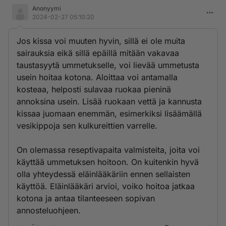
Anonyymi
2024-02-27 05:10:20
Jos kissa voi muuten hyvin, sillä ei ole muita
sairauksia eikä sillä epäillä mitään vakavaa
taustasyytä ummetukselle, voi lievää ummetusta
usein hoitaa kotona. Aloittaa voi antamalla
kosteaa, helposti sulavaa ruokaa pieninä
annoksina usein. Lisää ruokaan vettä ja kannusta
kissaa juomaan enemmän, esimerkiksi lisäämällä
vesikippoja sen kulkureittien varrelle.
On olemassa reseptivapaita valmisteita, joita voi
käyttää ummetuksen hoitoon. On kuitenkin hyvä
olla yhteydessä eläinlääkäriin ennen sellaisten
käyttöä. Eläinlääkäri arvioi, voiko hoitoa jatkaa
kotona ja antaa tilanteeseen sopivan
annosteluohjeen.