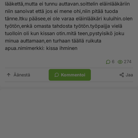
lääkettä,mutta ei tunnu auttavan.soittelin eläinlääkäriin
niin sanoivat että jos ei mene ohi,niin pitää tuoda
tänne.Itku pääsee,ei ole varaa eläinlääkäri kuluihin.olen
työtön,enkä omasta tahdosta työtön.työpaijja vielä
tuolloin oli kun kissan otin.mitä teen,pystyisikö joku
minua auttamaan,en turhaan täällä ruikuta
apua.nimimerkki: kissa ihminen
6
274
Äänestä
Kommentoi
Jaa