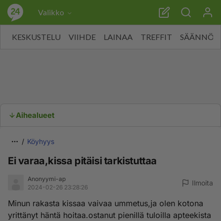
Valikko
KESKUSTELU
VIIHDE
LAINAA
TREFFIT
SÄÄNNÖT
Aihealueet
Köyhyys
Ei varaa,kissa pitäisi tarkistuttaa
Anonyymi-ap
Ilmoita
2024-02-26 23:28:26
Minun rakasta kissaa vaivaa ummetus,ja olen kotona
yrittänyt häntä hoitaa.ostanut pienillä tuloilla apteekista