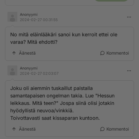
Anonyymi
2024-02-27 00:31:55
No mitä eläinlääkäri sanoi kun kerroit ettei ole
varaa? Mitä ehdotti?
Äänestä
Kommentoi
Anonyymi
2024-02-27 02:03:07
Joku oli aiemmin tuskaillut palstalla
samantapaisen ongelman takia. Lue "Hessun
leikkaus. Mitä teen?" Jospa siinä olisi jotakin
hyödyllistä neuvoa/vinkkiä.
Toivottavasti saat kissaparan kuntoon.
Äänestä
Kommentoi