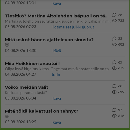
04.08.2026 15:01
Ikävä
28
Tiesitkö? Martina Aitolehden isäpuoli on tämä suosittu laulaja
735
Martina Aitolehti on seurattu julkisuuden henkilö. Lähipiiriin mahtuu muitakin tunnettuja henkilöitä. Tiesitkö, että Ma
05.08.2026 07:23
Kotimaiset julkkisjuorut
55
Mitä uskot hänen ajattelevan sinusta?
682
😇
04.08.2026 18:30
Ikävä
65
Miia Heikkinen avautui !
675
Olipa hyvä kirjoitus, kiitos. Ongelmat mitkä nostat esille on todellisia ja tämä ylimielisyys totta ja se näkyy kaikessa
04.08.2026 04:27
Judo
60
Voiko meidän välit
659
Koskaan parantua tästä?
05.08.2026 05:34
Ikävä
57
Mitä töitä kaivattusi on tehnyt?
648
😅
05.08.2026 13:25
Ikävä