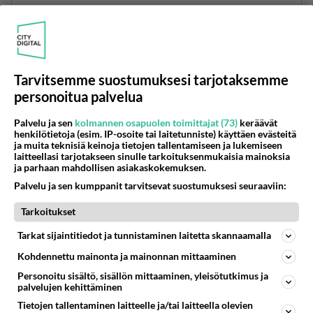
Riittävä juominen on myös toimiva keino.
Äänestä
Kommentoi
Tarvitsemme suostumuksesi tarjotaksemme
Anonyymi
personoitua palvelua
2024-02-27 18:57:22
Palvelu ja sen
kolmannen osapuolen toimittajat (73)
keräävät
Mutta se riisiniöljy on keinoista parhain.
henkilötietoja (esim. IP-osoite tai laitetunniste) käyttäen evästeitä
ja muita teknisiä keinoja tietojen tallentamiseen ja lukemiseen
Äänestä
Kommentoi
laitteellasi tarjotakseen sinulle tarkoituksenmukaisia mainoksia
ja parhaan mahdollisen asiakaskokemuksen.
Palvelu ja sen kumppanit tarvitsevat suostumuksesi seuraaviin:
Kommentoi aloitusta...
Tarkoitukset
Tarkat sijaintitiedot ja tunnistaminen laitetta skannaamalla
Ketjusta on poistettu
3
sääntöjenvastaista viestiä.
Kohdennettu mainonta ja mainonnan mittaaminen
Personoitu sisältö, sisällön mittaaminen, yleisötutkimus ja
Takaisin ylös
palvelujen kehittäminen
Tietojen tallentaminen laitteelle ja/tai laitteella olevien