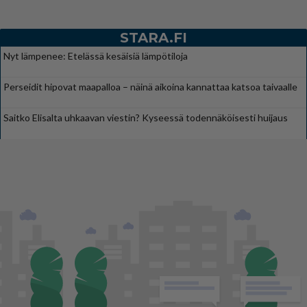
STARA.FI
Nyt lämpenee: Etelässä kesäisiä lämpötiloja
Perseidit hipovat maapalloa – näinä aikoina kannattaa katsoa taivaalle
Saitko Elisalta uhkaavan viestin? Kyseessä todennäköisesti huijaus