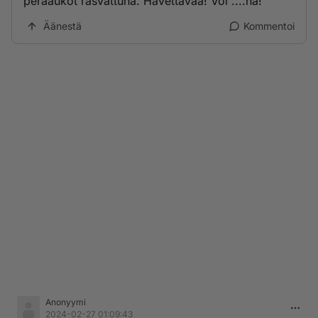
peräaukot rasvattuna. Hävettävää! Voi ....na!
Äänestä
Kommentoi
Anonyymi
2024-02-27 01:09:43