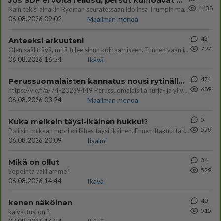
Jos SDP ei voita reilusti, persut kumoavat demokratian Suomesta
1438
Näin tekisi ainakin Rydman seuratessaan idolinsa Trumpin mallia https://www.is.fi/politiikka/art-2000012187244.html
06.08.2026 09:02
Maailman menoa
43
Anteeksi arkuuteni
797
Olen säälittävä, mitä tulee sinun kohtaamiseen. Tunnen vaan itseni todella epävarmaksi sun kanssa. Jos minun olisi pitän
06.08.2026 16:54
Ikävä
471
Perussuomalaisten kannatus nousi rytinällä Ylen tänään julkaisemassa tuoreimmassa gallup-kyselyssä.
689
https://yle.fi/a/74-20239449 Perussuomalaisilla hurja- ja ylivoimaisesti suurin nousu tässä uudessa Ylen gallupissa. Kyl
06.08.2026 03:24
Maailman menoa
5
Kuka melkein täysi-ikäinen hukkui?
559
Poliisin mukaan nuori oli lähes täysi-ikäinen. Ennen iltakuutta tulleen ilmoituksen mukaan ihminen oli joutunut mahdoll
06.08.2026 20:09
Iisalmi
34
Mikä on ollut
529
Söpöintä välillämme?
06.08.2026 14:44
Ikävä
40
kenen näköinen
515
kaivattusi on ?