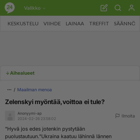
Valikko
KESKUSTELU
VIIHDE
LAINAA
TREFFIT
SÄÄNNÖT
Aihealueet
Maailman menoa
Zelenskyi myöntää,voittoa ei tule?
Anonyymi-ap
Ilmoita
2024-02-26 23:58:02
"Hyvä jos edes jotenkin pystytään
puolustautuun."Ukraina kaatuu lähinnä lännen