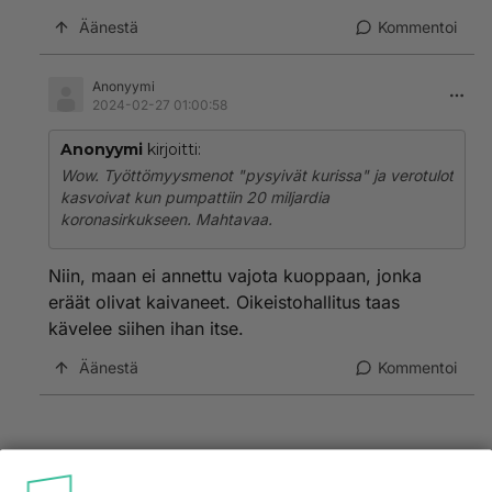
Äänestä
Kommentoi
Anonyymi
2024-02-27 01:00:58
Anonyymi
kirjoitti:
Wow. Työttömyysmenot "pysyivät kurissa" ja verotulot
kasvoivat kun pumpattiin 20 miljardia
koronasirkukseen. Mahtavaa.
Niin, maan ei annettu vajota kuoppaan, jonka
eräät olivat kaivaneet. Oikeistohallitus taas
kävelee siihen ihan itse.
Äänestä
Kommentoi