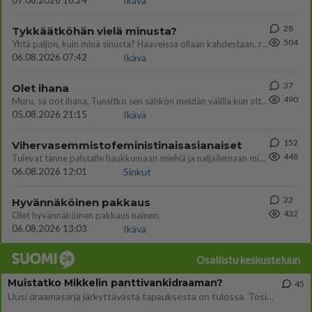
07.08.2026 16:24
Ikävä
28
Tykkäätköhän vielä minusta?
504
Yhtä paljon, kuin minä sinusta? Haaveissa ollaan kahdestaan, rauhassa ja lähennytään fyysisesti ja tutustutaan syvemmin
06.08.2026 07:42
Ikävä
37
Olet ihana
490
Muru, sä oot ihana. Tunsitko sen sähkön meidän välillä kun oltiin ihan låhekkäin? 👩‍❤️‍👩❤️😼😘
05.08.2026 21:15
Ikävä
152
Vihervasemmistofeministinaisasianaiset
448
Tulevat tänne palstalle haukkumaan miehiä ja naljailemaan miehelle, kehuvat olevansa heitä parempia. Itse asuvat MIEHE
06.08.2026 12:01
Sinkut
22
Hyvännäköinen pakkaus
432
Olet hyvännäköinen pakkaus nainen.
06.08.2026 13:03
Ikävä
Osallistu keskusteluun
Muistatko Mikkelin panttivankidraaman?
45
Uusi draamasarja järkyttävästä tapauksesta on tulossa. Tositapahtumiin perustuva sarja ammentaa vuoden 1986 Mikkelin pan