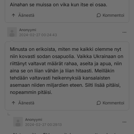
Ainahan se muissa on vika kun itse ei osaa.
Äänestä
Kommentoi
Anonyymi
2024-02-27 00:24:43
Minusta on erikoista, miten me kaikki olemme nyt
niin kovasti sodan osapuolia. Vaikka Ukrainaan on
riittänyt valtavat määrät rahaa, aseita ja apua, niin
aina se on liian vähän ja liian hitaasti. Meilläkin
tehdään valtavasti heikennyksiä kansalaisten
asemaan niiden miljardien eteen. Silti lisää pitäisi,
nopeammin pitäisi.
Äänestä
Kommentoi
Anonyymi
2024-02-27 00:29:13