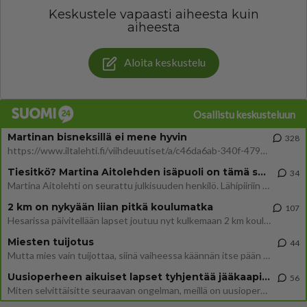
Keskustele vapaasti aiheesta kuin
aiheesta
Aloita keskustelu
Osallistu keskusteluun
Martinan bisneksillä ei mene hyvin
328
https://www.iltalehti.fi/viihdeuutiset/a/c46da6ab-340f-4790-aaa7-0865eed2336 Yrityksen konkurssihakemus on tullut kärä
Tiesitkö? Martina Aitolehden isäpuoli on tämä suosittu laulaja
34
Martina Aitolehti on seurattu julkisuuden henkilö. Lähipiiriin mahtuu muitakin tunnettuja henkilöitä. Tiesitkö, että Ma
2 km on nykyään liian pitkä koulumatka
107
Hesarissa päivitellään lapset joutuu nyt kulkemaan 2 km kouluun jösses. Ruostefillarilla tuo matka menee vaikka miten äk
Miesten tuijotus
44
Mutta mies vain tuijottaa, siinä vaiheessa käännän itse pään pois. Mikä juttu? Yleensä jos joku tuijottaa tai katsoo, hä
Uusioperheen aikuiset lapset tyhjentää jääkaapin käydessään
56
Miten selvittäisitte seuraavan ongelman, meillä on uusioperhe, minulla teini-ikäiset lapset ja puolisolla aikuiset, jotk