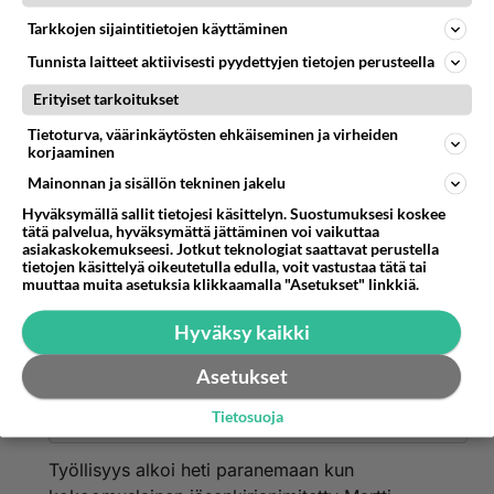
Ja määrähän ei ollut niinkään suuri mitä
oikeistohallitukset ovat tyypillisesti ottaneet
Tarkkojen sijaintitietojen käyttäminen
syömävelkaa itse aiheuttamiensa syvien
Tunnista laitteet aktiivisesti pyydettyjen tietojen perusteella
(rahastus)lamojen "hoitoon".
Erityiset tarkoitukset
Marin on edelleen 2000-luvun paras pääministeri
Tietoturva, väärinkäytösten ehkäiseminen ja virheiden
korjaaminen
eikä ole näkyvissäkään parempaa sen jälkeen
Mainonnan ja sisällön tekninen jakelu
kun hän lähti Suomen politiikasta.
Hyväksymällä sallit tietojesi käsittelyn. Suostumuksesi koskee
Äänestä
Kommentoi
tätä palvelua, hyväksymättä jättäminen voi vaikuttaa
asiakaskokemukseesi. Jotkut teknologiat saattavat perustella
tietojen käsittelyä oikeutetulla edulla, voit vastustaa tätä tai
muuttaa muita asetuksia klikkaamalla "Asetukset" linkkiä.
Anonyymi
2024-02-27 01:10:32
Hyväksy kaikki
Anonyymi
kirjoitti:
Ja määrähän ei ollut niinkään suuri mitä
Asetukset
oikeistohallitukset ovat tyypillisesti ottaneet
Tietosuoja
syömävelkaa itse aiheuttamiensa syvien
Lue lisää
(rahastus)lamojen "hoitoon".
Työllisyys alkoi heti paranemaan kun
Marin on edelleen 2000-luvun paras pääministeri eikä