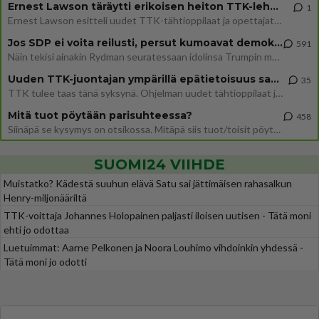
Ernest Lawson täräytti erikoisen heiton TTK-lehdistötilaisuudessa: " Onko tässä tarkoituksena...?"
1
Ernest Lawson esitteli uudet TTK-tähtioppilaat ja opettajat torstaina 6.8. lehdistölle. Tulevalla kaudella on yksi hausk
Jos SDP ei voita reilusti, persut kumoavat demokratian Suomesta
591
Näin tekisi ainakin Rydman seuratessaan idolinsa Trumpin mallia https://www.is.fi/politiikka/art-2000012187244.html
Uuden TTK-juontajan ympärillä epätietoisuus sakenee - Nyt MTV hämmentää soppaa
35
TTK tulee taas tänä syksynä. Ohjelman uudet tähtioppilaat julkistetaan torstaina 6. elokuuta klo 14 alkavassa lehdistö
Mitä tuot pöytään parisuhteessa?
458
Siinäpä se kysymys on otsikossa. Mitäpä siis tuot/toisit pöytään parisuhteessa? Oletko mies vai nainen? Koetko sen mitä
SUOMI24 VIIHDE
Muistatko? Kädestä suuhun elävä Satu sai jättimäisen rahasalkun
Henry-miljonääriltä
TTK-voittaja Johannes Holopainen paljasti iloisen uutisen - Tätä moni
ehti jo odottaa
Luetuimmat: Aarne Pelkonen ja Noora Louhimo vihdoinkin yhdessä -
Tätä moni jo odotti