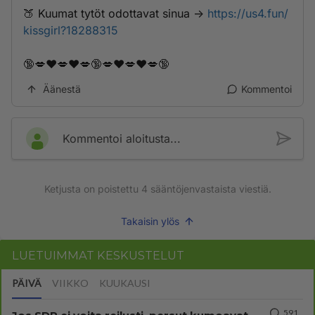
🍑 K­­­u­­u­m­a­­t­­ ­­t­­y­­­t­ö­t­­­ ­o­­d­­o­t­t­­a­­v­­­­­a­t­­ ­­­s­­i­n­u­­­a­­­ ->
https://us4.fun/
kissgirl?18288315
🔞💋❤️💋❤️💋🔞💋❤️💋❤️💋🔞
Äänestä
Kommentoi
Kommentoi aloitusta...
Ketjusta on poistettu
4
sääntöjenvastaista viestiä.
Takaisin ylös
LUETUIMMAT KESKUSTELUT
PÄIVÄ
VIIKKO
KUUKAUSI
591