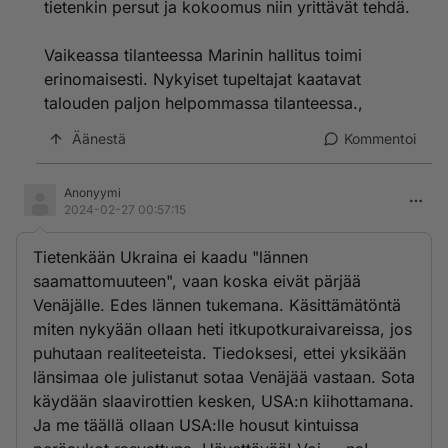
tietenkin persut ja kokoomus niin yrittävät tehdä.
Vaikeassa tilanteessa Marinin hallitus toimi
erinomaisesti. Nykyiset tupeltajat kaatavat
talouden paljon helpommassa tilanteessa.,
Äänestä
Kommentoi
Anonyymi
2024-02-27 00:57:15
Tietenkään Ukraina ei kaadu "lännen
saamattomuuteen", vaan koska eivät pärjää
Venäjälle. Edes lännen tukemana. Käsittämätöntä
miten nykyään ollaan heti itkupotkuraivareissa, jos
puhutaan realiteeteista. Tiedoksesi, ettei yksikään
länsimaa ole julistanut sotaa Venäjää vastaan. Sota
käydään slaavirottien kesken, USA:n kiihottamana.
Ja me täällä ollaan USA:lle housut kintuissa