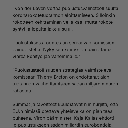
"Von der Leyen vertaa puolustusvälineteollisuutta
koronarokotetuotannon aloittamiseen. Silloinkin
rokotteen kehittäminen vei aikaa, mutta rokote
syntyi ja lopulta jakelu sujui.
Puolustuksesta odotetaan seuraavan komission
painopistettä. Nykyisen komission painottama
vihreä kehitys jää vähemmälle."
"Puolustusteollisuuden strategiaa valmisteleva
komissaari Thierry Breton on ehdottanut alan
tuotannon vauhdittamiseen sadan miljardin euron
rahastoa.
Summat ja tavoitteet kuulostavat niin hurjilta, että
EU:n nimissä otettava yhteisvelka on pian taas
puheena. Viron pääministeri Kaja Kallas ehdotti
jo puolustukseen sadan miljardin eurobondeja,