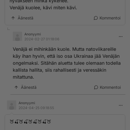
hyväkseen minkä kykenee.
Venäjä kuolee, kävi miten kävi.
Äänestä
Kommentoi
Anonyymi
2024-02-27 01:18:06
Venäjä ei mihinkään kuole. Mutta natoviikareille
käy ihan hyvin, että iso osa Ukrainaa jää Venäjän
ongelmaksi. Sitähän aluetta tulee olemaan todella
kallista hallita, siis rahallisesti ja veressäkin
mitattuna.
Äänestä
Kommentoi
Anonyymi
2024-04-25 09:18:55
🍑🍒🍑🍒🍑🍒🍑🍒🍑