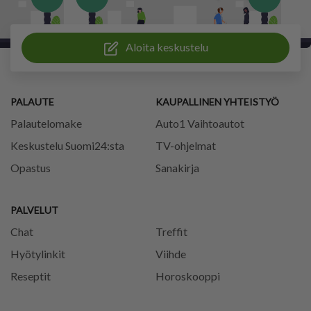
Aloita keskustelu
PALAUTE
KAUPALLINEN YHTEISTYÖ
Palautelomake
Auto1 Vaihtoautot
Keskustelu Suomi24:sta
TV-ohjelmat
Opastus
Sanakirja
PALVELUT
Chat
Treffit
Hyötylinkit
Viihde
Reseptit
Horoskooppi