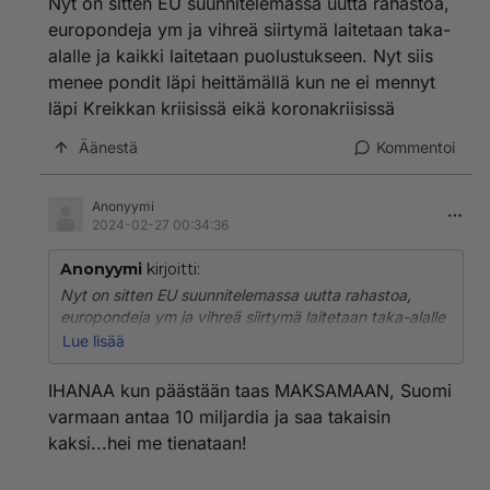
Nyt on sitten EU suunnitelemassa uutta rahastoa,
europondeja ym ja vihreä siirtymä laitetaan taka-
alalle ja kaikki laitetaan puolustukseen. Nyt siis
menee pondit läpi heittämällä kun ne ei mennyt
läpi Kreikkan kriisissä eikä koronakriisissä
Äänestä
Kommentoi
Anonyymi
2024-02-27 00:34:36
Anonyymi
kirjoitti:
Nyt on sitten EU suunnitelemassa uutta rahastoa,
europondeja ym ja vihreä siirtymä laitetaan taka-alalle
ja kaikki laitetaan puolustukseen. Nyt siis menee
Lue lisää
pondit läpi heittämällä kun ne ei mennyt läpi Kreikkan
kriisissä eikä koronakriisissä
IHANAA kun päästään taas MAKSAMAAN, Suomi
varmaan antaa 10 miljardia ja saa takaisin
kaksi...hei me tienataan!