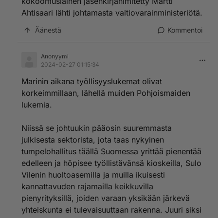
kokoomuslainen jäsenkirjanimitetty Martti
ole näkyvissäkään parempaa sen jälkeen kun hän lähti
Ahtisaari lähti johtamasta valtiovarainministeriötä.
Suomen politiikasta.
Äänestä
Kommentoi
Anonyymi
2024-02-27 01:15:34
Marinin aikana työllisyyslukemat olivat
korkeimmillaan, lähellä muiden Pohjoismaiden
lukemia.
Niissä se johtuukin pääosin suuremmasta
julkisesta sektorista, jota taas nykyinen
tumpelohallitus täällä Suomessa yrittää pienentää
edelleen ja höpisee työllistävänsä kioskeilla, Sulo
Vilenin huoltoasemilla ja muilla ikuisesti
kannattavuden rajamailla keikkuvilla
pienyrityksillä, joiden varaan yksikään järkevä
yhteiskunta ei tulevaisuuttaan rakenna. Juuri siksi