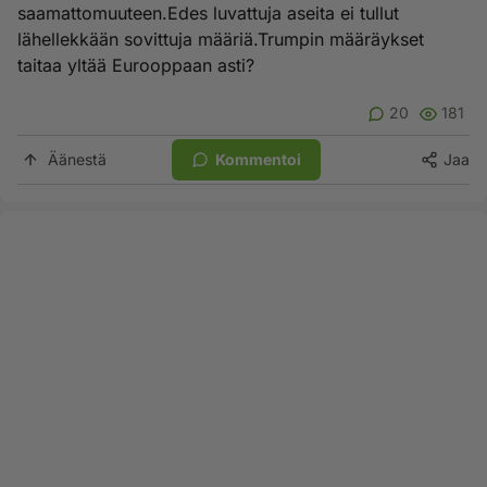
saamattomuuteen.Edes luvattuja aseita ei tullut
lähellekkään sovittuja määriä.Trumpin määräykset
taitaa yltää Eurooppaan asti?
20
181
Äänestä
Kommentoi
Jaa