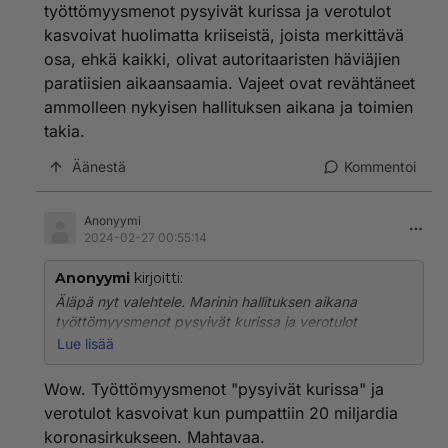
työttömyysmenot pysyivät kurissa ja verotulot
kasvoivat huolimatta kriiseistä, joista merkittävä
osa, ehkä kaikki, olivat autoritaaristen häviäjien
paratiisien aikaansaamia. Vajeet ovat revähtäneet
ammolleen nykyisen hallituksen aikana ja toimien
takia.
Äänestä
Kommentoi
Anonyymi
2024-02-27 00:55:14
Anonyymi
kirjoitti:
Äläpä nyt valehtele. Marinin hallituksen aikana
työttömyysmenot pysyivät kurissa ja verotulot
kasvoivat huolimatta kriiseistä, joista merkittävä osa,
Lue lisää
ehkä kaikki, olivat autoritaaristen häviäjien paratiisien
aikaansaamia. Vajeet ovat revähtäneet ammolleen
Wow. Työttömyysmenot "pysyivät kurissa" ja
nykyisen hallituksen aikana ja toimien takia.
verotulot kasvoivat kun pumpattiin 20 miljardia
koronasirkukseen. Mahtavaa.