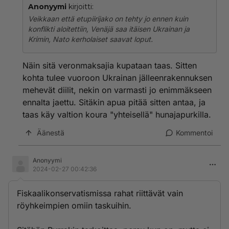
Anonyymi
kirjoitti:
Veikkaan että etupiirijako on tehty jo ennen kuin
konflikti aloitettiin, Venäjä saa itäisen Ukrainan ja
Krimin, Nato kerholaiset saavat loput.
Näin sitä veronmaksajia kupataan taas. Sitten
kohta tulee vuoroon Ukrainan jälleenrakennuksen
mehevät diilit, nekin on varmasti jo enimmäkseen
ennalta jaettu. Sitäkin apua pitää sitten antaa, ja
taas käy valtion koura "yhteisellä" hunajapurkilla.
Äänestä
Kommentoi
Anonyymi
2024-02-27 00:42:36
Fiskaalikonservatismissa rahat riittävät vain
röyhkeimpien omiin taskuihin.