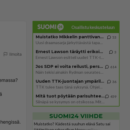
Osallistu keskusteluun
Muistatko Mikkelin panttivankidraaman?
53
Uusi draamasarja järkyttävästä tapauksesta on tulossa. Tositapahtumiin perustuva sarja ammentaa vuoden 1986 Mikkelin pan
Ernest Lawson täräytti erikoisen heiton TTK-lehdistötilaisuudessa: " Onko tässä tarkoituksena...?"
3
Ilmoita
Ernest Lawson esitteli uudet TTK-tähtioppilaat ja opettajat torstaina 6.8. lehdistölle. Tulevalla kaudella on yksi hausk
Jos SDP ei voita reilusti, persut kumoavat demokratian Suomesta
614
Näin tekisi ainakin Rydman seuratessaan idolinsa Trumpin mallia https://www.is.fi/politiikka/art-2000012187244.html
olemassa?
Uuden TTK-juontajan ympärillä epätietoisuus sakenee - Nyt MTV hämmentää soppaa
36
TTK tulee taas tänä syksynä. Ohjelman uudet tähtioppilaat julkistetaan torstaina 6. elokuuta klo 14 alkavassa lehdistö
ä
Mitä tuot pöytään parisuhteessa?
459
Siinäpä se kysymys on otsikossa. Mitäpä siis tuot/toisit pöytään parisuhteessa? Oletko mies vai nainen? Koetko sen mitä
SUOMI24 VIIHDE
 hengissä.
Muistatko? Kädestä suuhun elävä Satu sai
jättimäisen rahasalkun Henry-miljonääriltä