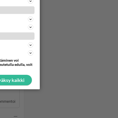
liumi ja
ä, että
ommentoi
ttäminen voi
utetulla edulla, voit
äksy kaikki
nnitä
ommentoi