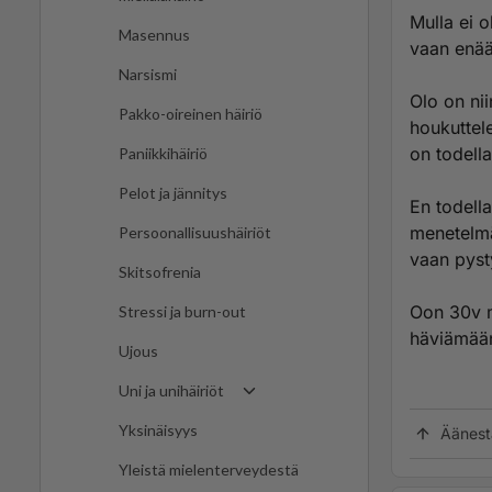
Mulla ei o
Masennus
vaan enää
Narsismi
Olo on nii
Pakko-oireinen häiriö
houkuttel
on todell
Paniikkihäiriö
Pelot ja jännitys
En todella
menetelmä 
Persoonallisuushäiriöt
vaan pyst
Skitsofrenia
Oon 30v m
Stressi ja burn-out
häviämään
Ujous
Uni ja unihäiriöt
Yksinäisyys
Äänest
Yleistä mielenterveydestä