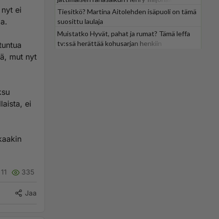
 nyt ei
Tiesitkö? Martina Aitolehden isäpuoli on tämä
a.
suosittu laulaja
Muistatko Hyvät, pahat ja rumat? Tämä leffa
tv:ssä herättää kohusarjan henkiin
 tuntua
ä, mut nyt
ksu
aista, ei
kaakin
11
335
Jaa