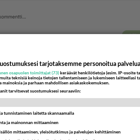
Lähe
nyymi
-02-27 01:56:06
uostumuksesi tarjotaksemme personoitua palvelu
nen osapuolen toimittajat (73)
keräävät henkilötietoja (esim. IP-osoite ta
us alkuun? Liikunnallinen olisi hyvä. On toki muutakin. Sanov
 muita teknisiä keinoja tietojen tallentamiseen ja lukemiseen laitteellasi t
i aukeaa ulospäin.
a mainoksia ja parhaan mahdollisen asiakaskokemuksen.
anit tarvitsevat suostumuksesi seuraaviin:
estä
K
nyymi
-02-27 02:22:14
t ja tunnistaminen laitetta skannaamalla
ta ja mainonnan mittaaminen
koon, se ei vie voimia kuten harrastusten aloittaminen tai
sisällön mittaaminen, yleisötutkimus ja palvelujen kehittäminen
ytmin rakentaminen.