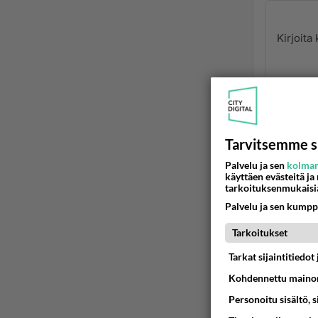
Ano
2024
Tarvitsemme s
Palvelu ja sen
kolman
Harrast
käyttäen evästeitä ja
ulko-ov
tarkoituksenmukaisi
Palvelu ja sen kumpp
Ään
Tarkoitukset
Ano
2024
Tarkat sijaintitiedo
Kohdennettu mainon
Tule us
Personoitu sisältö, 
elämänr