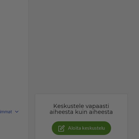
Keskustele vapaasti
aiheesta kuin aiheesta
immat
Aloita keskustelu