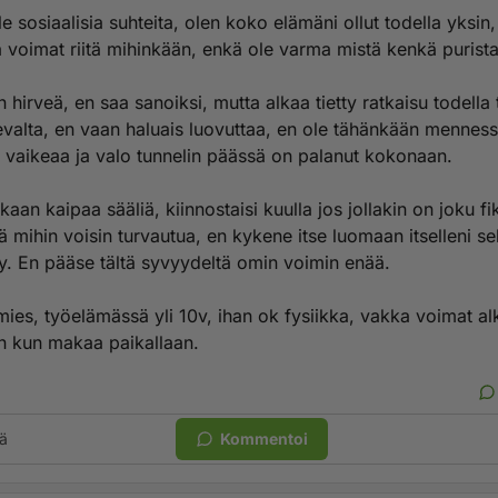
le sosiaalisia suhteita, olen koko elämäni ollut todella yksin,
 voimat riitä mihinkään, enkä ole varma mistä kenkä purista
n hirveä, en saa sanoiksi, mutta alkaa tietty ratkaisu todella
evalta, en vaan haluais luovuttaa, en ole tähänkään menness
a vaikeaa ja valo tunnelin päässä on palanut kokonaan.
kaan kaipaa sääliä, kiinnostaisi kuulla jos jollakin on joku fi
mihin voisin turvautua, en kykene itse luomaan itselleni sell
y. En pääse tältä syvyydeltä omin voimin enää.
ies, työelämässä yli 10v, ihan ok fysiikka, vakka voimat al
 kun makaa paikallaan.
ä
Kommentoi