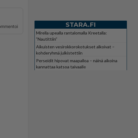
STARA.FI
ommentoi
Mirella upealla rantalomalla Kreetalla:
”Nautittiin”
Aikuisten vesirokkorokotukset alkoivat –
kohderyhmä julkistettiin
Perseidit hipovat maapalloa – näinä aikoina
kannattaa katsoa taivaalle