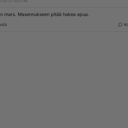
-02-27 10:07:46
in mars. Masennukseen pitää hakea apua.
estä
K