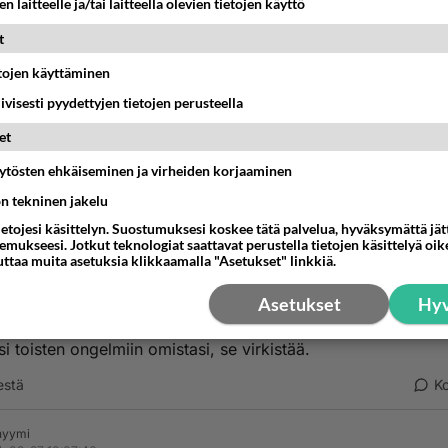
n laitteelle ja/tai laitteella olevien tietojen käyttö
kännyllä raamattu.fi Uudentestamentin Johanneksen evanke
t
a kuva sen perusteella Jeesuksesta.
etojen käyttäminen
iivisesti pyydettyjen tietojen perusteella
tten haluutko rukoilla sitä.
et
tuo käy helposti makuulta käsin ja mikä parasta: sekä sivistä
äytösten ehkäiseminen ja virheiden korjaaminen
 tyhjän makoilun tuskan kun sentään luet.
ön tekninen jakelu
estä
K
ietojesi käsittelyn. Suostumuksesi koskee tätä palvelua, hyväksymättä jä
mukseesi. Jotkut teknologiat saattavat perustella tietojen käsittelyä oike
uttaa muita asetuksia klikkaamalla "Asetukset" linkkiä.
nyymi
-02-27 02:25:42
Asetukset
Hyv
kka: mene auttaan jotain ihmistä, vaikkei olisi tuttukaan. Kii
i toisten ongelmiin omistasi, se virkistää.
estä
K
nyymi