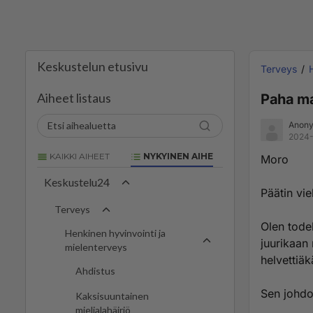
Keskustelun etusivu
Terveys
Aiheet listaus
Paha ma
Anony
2024-
KAIKKI AIHEET
NYKYINEN AIHE
Moro
Keskustelu24
Päätin vie
Terveys
Olen tode
Henkinen hyvinvointi ja
juurikaan 
mielenterveys
helvettiäk
Ahdistus
Sen johdo
Kaksisuuntainen
mielialahäiriö