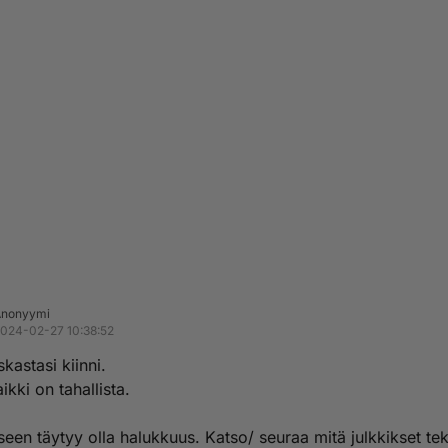
Anonyymi
024-02-27 10:38:52
skastasi kiinni.
ikki on tahallista.
een täytyy olla halukkuus. Katso/ seuraa mitä julkkikset te