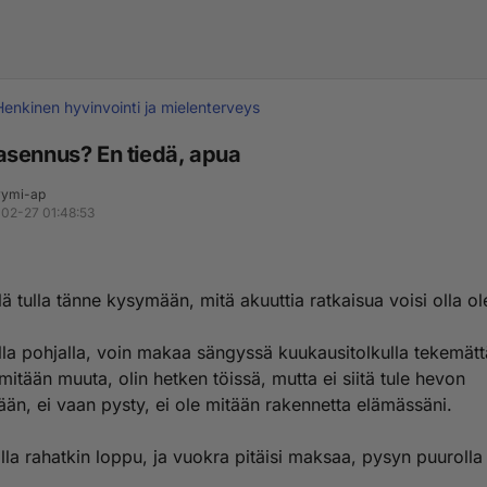
Henkinen hyvinvointi ja mielenterveys
sennus? En tiedä, apua
ymi-ap
02-27 01:48:53
lä tulla tänne kysymään, mitä akuuttia ratkaisua voisi olla 
lla pohjalla, voin makaa sängyssä kuukausitolkulla tekemätt
mitään muuta, olin hetken töissä, mutta ei siitä tule hevon
ään, ei vaan pysty, ei ole mitään rakennetta elämässäni.
lla rahatkin loppu, ja vuokra pitäisi maksaa, pysyn puurolla