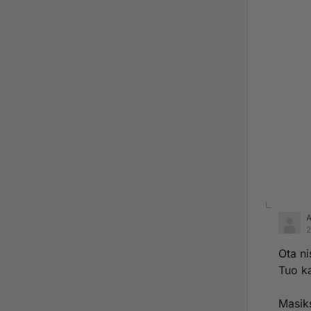
2
Ota ni
Tuo ka
Masiks