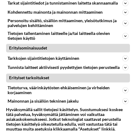
Tarkat sijaintitiedot ja tunnistaminen laitetta skannaamalla
Sitäkin rakkaani, ja Jumalatar kuten tiedät.
Kohdennettu mainonta ja mainonnan mittaaminen
Meil on jotain mitä ei muut ihmiset tajuu
Ja mä myönnän meidän rakkaus ehkä
Personoitu sisältö, sisällön mittaaminen, yleisötutkimus ja
palvelujen kehittäminen
pikkuriikkisen rajuu...
Tietojen tallentaminen laitteelle ja/tai laitteella olevien
Äänestä
Kommentoi
tietojen käyttö
Erityisominaisuudet
Anonyymi
Tarkkojen sijaintitietojen käyttäminen
2024-02-27 16:31:10
Tunnista laitteet aktiivisesti pyydettyjen tietojen perusteella
Mmh no tuun kyl rankaseen sua tästä kaikesta.
Tiesitkin varmaan jo
Erityiset tarkoitukset
Tietoturva, väärinkäytösten ehkäiseminen ja virheiden
Äänestä
Kommentoi
korjaaminen
Mainonnan ja sisällön tekninen jakelu
Anonyymi
Hyväksymällä sallit tietojesi käsittelyn. Suostumuksesi koskee
2024-02-27 19:33:09
tätä palvelua, hyväksymättä jättäminen voi vaikuttaa
asiakaskokemukseesi. Jotkut teknologiat saattavat perustella
Anonyymi
kirjoitti:
tietojen käsittelyä oikeutetulla edulla, voit vastustaa tätä tai
muuttaa muita asetuksia klikkaamalla "Asetukset" linkkiä.
Mmh no tuun kyl rankaseen sua tästä kaikesta.
Tiesitkin varmaan jo