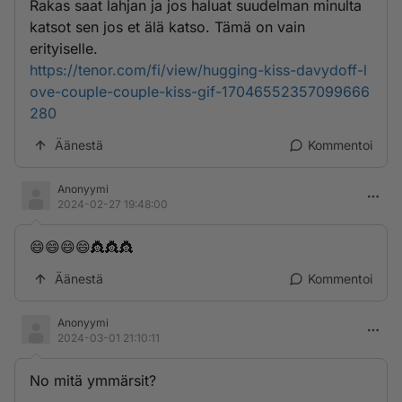
Rakas saat lahjan ja jos haluat suudelman minulta
katsot sen jos et älä katso. Tämä on vain
erityiselle.
https://tenor.com/fi/view/hugging-kiss-davydoff-l
ove-couple-couple-kiss-gif-17046552357099666
280
Äänestä
Kommentoi
Anonyymi
2024-02-27 19:48:00
😄😄😄😄👸👸👸
Äänestä
Kommentoi
Anonyymi
2024-03-01 21:10:11
No mitä ymmärsit?