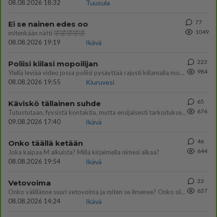
08.08.2026 18:32
Tuusula
77
Ei se nainen edes oo
1049
mitenkään nätti 🤣🤣🤣🤣🤣
08.08.2026 19:19
Ikävä
223
Poliisi kiilasi mopoilijan
984
Ylellä leviää video jossa poliisi pysäyttää rajusti kiilamalla mopo pojan. Toivottavasti poliisi ottaa tuosta mallia myö
08.08.2026 19:55
Kiuruvesi
65
Käviskö tällainen suhde
676
Tutustutaan, fyysistä kontaktia, mutta ensijaisesti tarkoituksena ei ole aloittaa mitään virallista tai rikkoa mitään? E
09.08.2026 17:40
Ikävä
46
Onko täällä ketään
644
Joka kaipaa M alkuista? Millä kirjaimella nimesi alkaa?
08.08.2026 19:54
Ikävä
33
Vetovoima
637
Onko välillänne suuri vetovoima ja miten se ilmenee? Onko siitä haittaa?
08.08.2026 14:24
Ikävä