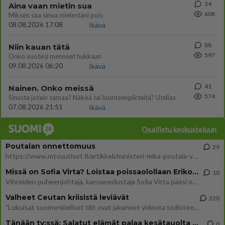
34
Aina vaan mietin sua
608
Miksen saa sinua mielestäni pois
08.08.2026 17:08
Ikävä
88
Niin kauan tätä
597
Onko vuotesi menneet hukkaan
09.08.2026 06:20
Ikävä
41
Nainen. Onko meissä
574
Sinusta jotain samaa? Näköä tai luonteenpiirteitä? Utelias
07.08.2026 21:51
Ikävä
Osallistu keskusteluun
Poutalan onnettomuus
29
https://www.mtvuutiset.fi/artikkeli/ministeri-mika-poutala-vakavassa-onnettomuudessa/9375980 Kumma kun jutussa ei manit
Missä on Sofia Virta? Loistaa poissaolollaan Erikoisjoukot uudelta kaudelta
10
Vihreiden puheenjohtaja, kansanedustaja Sofia Virta pääsi otsikoihin, kun tieto hänen osallistumisestaan Erikoisjoukot-k
Valheet Ceutan kriisistä leviävät
220
"Lukuisat suomenkieliset tilit ovat jakaneet videota todisteena siitä, että siirtolaisjoukot aiheuttavat edelleen Ceutas
Tänään tv:ssä: Salatut elämät palaa kesätauolta - Tässä hieman juonipaljastuksia
0