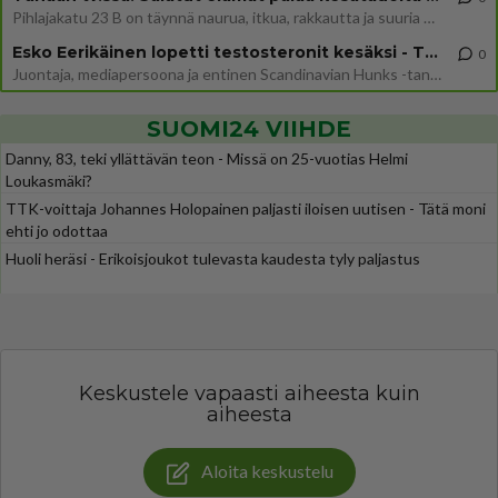
Pihlajakatu 23 B on täynnä naurua, itkua, rakkautta ja suuria salaisuuksia. Suomalaisten yksi pitkäikäisimmistä draamas
Esko Eerikäinen lopetti testosteronit kesäksi - Tämä ikävä vaikutus iski heti
0
Juontaja, mediapersoona ja entinen Scandinavian Hunks -tanssija Esko Eerikäinen on tunnettu avoimuudestaan. Nyt Eerikäi
SUOMI24 VIIHDE
Danny, 83, teki yllättävän teon - Missä on 25-vuotias Helmi
Loukasmäki?
TTK-voittaja Johannes Holopainen paljasti iloisen uutisen - Tätä moni
ehti jo odottaa
Huoli heräsi - Erikoisjoukot tulevasta kaudesta tyly paljastus
Keskustele vapaasti aiheesta kuin
aiheesta
Aloita keskustelu