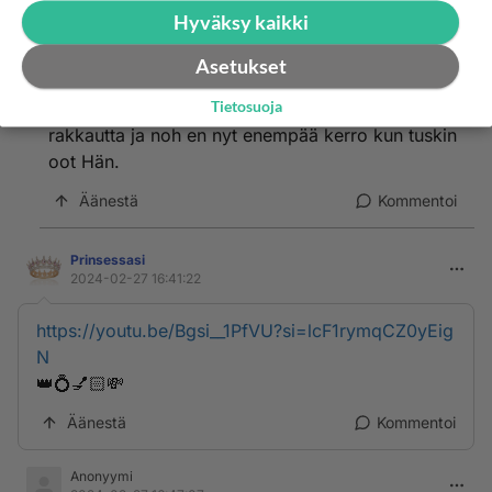
Hyväksy kaikki
Voi lupaat vaan rakkaani sanoja vaan ei tekoja.
Asetukset
Mutta asiaan kuuntele Skandaalin Jumalatar.
Tietosuoja
Tää ei kauan jaksa ootella, kovasti tahtoo
rakkautta ja noh en nyt enempää kerro kun tuskin
oot Hän.
Äänestä
Kommentoi
Prinsessasi
2024-02-27 16:41:22
https://youtu.be/Bgsi__1PfVU?si=lcF1rymqCZ0yEig
N
👑💍💅🏻💸
Äänestä
Kommentoi
Anonyymi