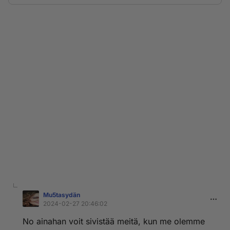
Mu5tasydän
2024-02-27 20:46:02
No ainahan voit sivistää meitä, kun me olemme