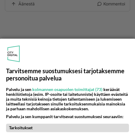
Äänestä
Kommentoi
Tarvitsemme suostumuksesi tarjotaksemme
personoitua palvelua
Palvelu ja sen
kolmannen osapuolen toimittajat (73)
keräävät
henkilötietoja (esim. IP-osoite tai laitetunniste) käyttäen evästeitä
ja muita teknisiä keinoja tietojen tallentamiseen ja lukemiseen
laitteellasi tarjotakseen sinulle tarkoituksenmukaisia mainoksia
ja parhaan mahdollisen asiakaskokemuksen.
Palvelu ja sen kumppanit tarvitsevat suostumuksesi seuraaviin:
Anonyymi
2024-02-27 16:11:14
Tarkoitukset