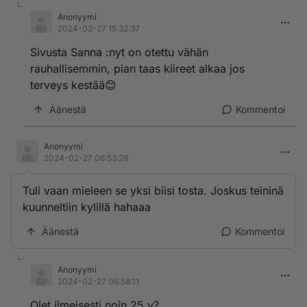
Anonyymi
2024-02-27 15:32:37
Sivusta Sanna :nyt on otettu vähän
rauhallisemmin, pian taas kiireet alkaa jos
terveys kestää😊
Äänestä
Kommentoi
Anonyymi
2024-02-27 06:53:28
Tuli vaan mieleen se yksi biisi tosta. Joskus teininä
kuunneltiin kylillä hahaaa
Äänestä
Kommentoi
Anonyymi
2024-02-27 06:58:11
Olet ilmeisesti noin 25 v?