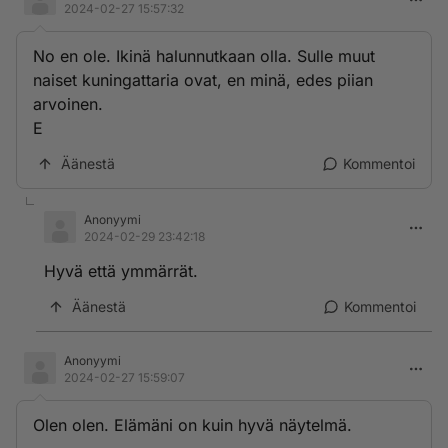
2024-02-27 15:57:32
No en ole. Ikinä halunnutkaan olla. Sulle muut
naiset kuningattaria ovat, en minä, edes piian
arvoinen.
E
Äänestä
Kommentoi
Anonyymi
2024-02-29 23:42:18
Hyvä että ymmärrät.
Äänestä
Kommentoi
Anonyymi
2024-02-27 15:59:07
Olen olen. Elämäni on kuin hyvä näytelmä.