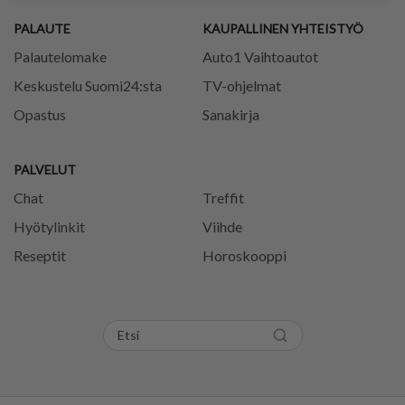
PALAUTE
KAUPALLINEN YHTEISTYÖ
Palautelomake
Auto1 Vaihtoautot
Keskustelu Suomi24:sta
TV-ohjelmat
Opastus
Sanakirja
PALVELUT
Chat
Treffit
Hyötylinkit
Viihde
Reseptit
Horoskooppi