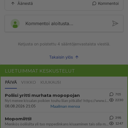
Äänestä
Kommentoi
Kommentoi aloitusta...
Ketjusta on poistettu
4
sääntöjenvastaista viestiä.
Takaisin ylös
LUETUIMMAT KESKUSTELUT
PÄIVÄ
VIIKKO
KUUKAUSI
705
Poliisi yritti murhata mopopojan
2230
Nyt menee kissalan poikien touhu liian pitkälle! https://www.is.fi/kotimaa/art-2000012193221.html Karu video mopomiiti
08.08.2026 21:05
Maailman menoa
398
Mopomiitti!
1247
Menikös öoliisilta yli tuo mppedinkans kisaaminen tais olla melkoinen riski vahigoittaa tarpeettomasti jopa kuolla tuoss