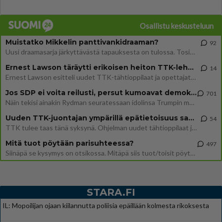
Osallistu keskusteluun
Muistatko Mikkelin panttivankidraaman?
92
Uusi draamasarja järkyttävästä tapauksesta on tulossa. Tositapahtumiin perustuva sarja ammentaa vuoden 1986 Mikkelin pan
Ernest Lawson täräytti erikoisen heiton TTK-lehdistötilaisuudessa: " Onko tässä tarkoituksena...?"
14
Ernest Lawson esitteli uudet TTK-tähtioppilaat ja opettajat torstaina 6.8. lehdistölle. Tulevalla kaudella on yksi hausk
Jos SDP ei voita reilusti, persut kumoavat demokratian Suomesta
701
Näin tekisi ainakin Rydman seuratessaan idolinsa Trumpin mallia https://www.is.fi/politiikka/art-2000012187244.html
Uuden TTK-juontajan ympärillä epätietoisuus sakenee - Nyt MTV hämmentää soppaa
54
TTK tulee taas tänä syksynä. Ohjelman uudet tähtioppilaat julkistetaan torstaina 6. elokuuta klo 14 alkavassa lehdistö
Mitä tuot pöytään parisuhteessa?
497
Siinäpä se kysymys on otsikossa. Mitäpä siis tuot/toisit pöytään parisuhteessa? Oletko mies vai nainen? Koetko sen mitä
STARA.FI
IL: Mopoilijan ojaan kiilannutta poliisia epäillään kolmesta rikoksesta