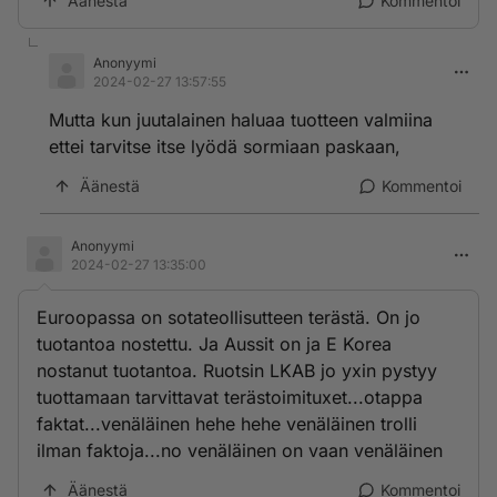
Äänestä
Kommentoi
Anonyymi
2024-02-27 13:57:55
Mutta kun juutalainen haluaa tuotteen valmiina
ettei tarvitse itse lyödä sormiaan paskaan,
Äänestä
Kommentoi
Anonyymi
2024-02-27 13:35:00
Euroopassa on sotateollisutteen terästä. On jo
tuotantoa nostettu. Ja Aussit on ja E Korea
nostanut tuotantoa. Ruotsin LKAB jo yxin pystyy
tuottamaan tarvittavat terästoimituxet...otappa
faktat...venäläinen hehe hehe venäläinen trolli
ilman faktoja...no venäläinen on vaan venäläinen
Äänestä
Kommentoi