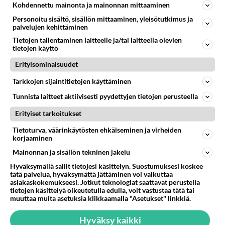
Kohdennettu mainonta ja mainonnan mittaaminen
Kommentoi aloitusta...
Personoitu sisältö, sisällön mittaaminen, yleisötutkimus ja
palvelujen kehittäminen
Tietojen tallentaminen laitteelle ja/tai laitteella olevien
Ketjusta on poistettu
3
sääntöjenvastaista viestiä.
tietojen käyttö
Erityisominaisuudet
Takaisin ylös
Tarkkojen sijaintitietojen käyttäminen
LUETUIMMAT KESKUSTELUT
Tunnista laitteet aktiivisesti pyydettyjen tietojen perusteella
Erityiset tarkoitukset
PÄIVÄ
VIIKKO
KUUKAUSI
Tietoturva, väärinkäytösten ehkäiseminen ja virheiden
49
Anteeksi arkuuteni
korjaaminen
956
Olen säälittävä, mitä tulee sinun kohtaamiseen. Tunnen vaan itseni todella epävarmaksi sun kanssa. Jos minun olisi pitän
Mainonnan ja sisällön tekninen jakelu
06.08.2026 16:54
Ikävä
Hyväksymällä sallit tietojesi käsittelyn. Suostumuksesi koskee
tätä palvelua, hyväksymättä jättäminen voi vaikuttaa
15
Kuka melkein täysi-ikäinen hukkui?
asiakaskokemukseesi. Jotkut teknologiat saattavat perustella
848
Poliisin mukaan nuori oli lähes täysi-ikäinen. Ennen iltakuutta tulleen ilmoituksen mukaan ihminen oli joutunut mahdoll
tietojen käsittelyä oikeutetulla edulla, voit vastustaa tätä tai
06.08.2026 20:09
Iisalmi
muuttaa muita asetuksia klikkaamalla "Asetukset" linkkiä.
501
Hyväksy kaikki
Perussuomalaisten kannatus nousi rytinällä Ylen tänään julkaisemassa tuoreimmassa gallup-kyselyssä.