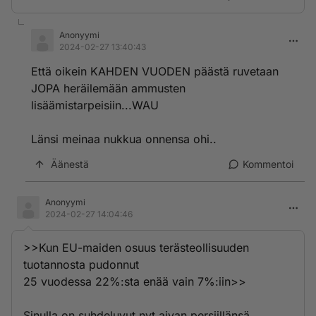
Anonyymi
2024-02-27 13:40:43
Että oikein KAHDEN VUODEN päästä ruvetaan
JOPA heräilemään ammusten
lisäämistarpeisiin...WAU
Länsi meinaa nukkua onnensa ohi..
Äänestä
Kommentoi
Anonyymi
2024-02-27 14:04:46
>>Kun EU-maiden osuus terästeollisuuden
tuotannosta pudonnut
25 vuodessa 22%:sta enää vain 7%:iin>>
Sinulla on suhdeluvut nyt aivan persiillänsä.