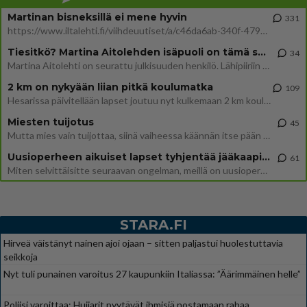
Martinan bisneksillä ei mene hyvin
331
https://www.iltalehti.fi/viihdeuutiset/a/c46da6ab-340f-4790-aaa7-0865eed2336 Yrityksen konkurssihakemus on tullut kärä
Tiesitkö? Martina Aitolehden isäpuoli on tämä suosittu laulaja
34
Martina Aitolehti on seurattu julkisuuden henkilö. Lähipiiriin mahtuu muitakin tunnettuja henkilöitä. Tiesitkö, että Ma
2 km on nykyään liian pitkä koulumatka
109
Hesarissa päivitellään lapset joutuu nyt kulkemaan 2 km kouluun jösses. Ruostefillarilla tuo matka menee vaikka miten äk
Miesten tuijotus
45
Mutta mies vain tuijottaa, siinä vaiheessa käännän itse pään pois. Mikä juttu? Yleensä jos joku tuijottaa tai katsoo, hä
Uusioperheen aikuiset lapset tyhjentää jääkaapin käydessään
61
Miten selvittäisitte seuraavan ongelman, meillä on uusioperhe, minulla teini-ikäiset lapset ja puolisolla aikuiset, jotk
STARA.FI
Hirveä väistänyt nainen ajoi ojaan – sitten paljastui huolestuttavia
seikkoja
Nyt tuli punainen varoitus 27 kaupunkiin Italiassa: ”Äärimmäinen helle”
Poliisi varoittaa: Huijarit pyytävät ihmisiä nostamaan rahaa