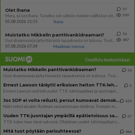
37
Olet ihana
530
Muru, sä oot ihana. Tunsitko sen sähkön meidän välillä kun oltiin ihan låhekkäin? 👩‍❤️‍👩❤️😼😘
05.08.2026 21:15
Ikävä
56
Muistatko Mikkelin panttivankidraaman?
487
Uusi draamasarja järkyttävästä tapauksesta on tulossa. Tositapahtumiin perustuva sarja ammentaa vuoden 1986 Mikkelin pan
07.08.2026 07:39
Maailman menoa
Osallistu keskusteluun
Muistatko Mikkelin panttivankidraaman?
56
Uusi draamasarja järkyttävästä tapauksesta on tulossa. Tositapahtumiin perustuva sarja ammentaa vuoden 1986 Mikkelin pan
Ernest Lawson täräytti erikoisen heiton TTK-lehdistötilaisuudessa: " Onko tässä tarkoituksena...?"
3
Ernest Lawson esitteli uudet TTK-tähtioppilaat ja opettajat torstaina 6.8. lehdistölle. Tulevalla kaudella on yksi hausk
Jos SDP ei voita reilusti, persut kumoavat demokratian Suomesta
620
Näin tekisi ainakin Rydman seuratessaan idolinsa Trumpin mallia https://www.is.fi/politiikka/art-2000012187244.html
Uuden TTK-juontajan ympärillä epätietoisuus sakenee - Nyt MTV hämmentää soppaa
37
TTK tulee taas tänä syksynä. Ohjelman uudet tähtioppilaat julkistetaan torstaina 6. elokuuta klo 14 alkavassa lehdistö
Mitä tuot pöytään parisuhteessa?
466