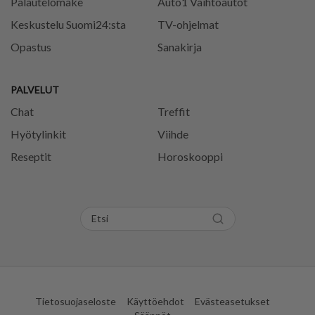
Palautelomake
Auto1 Vaihtoautot
Keskustelu Suomi24:sta
TV-ohjelmat
Opastus
Sanakirja
PALVELUT
Chat
Treffit
Hyötylinkit
Viihde
Reseptit
Horoskooppi
Tietosuojaseloste
Käyttöehdot
Evästeasetukset