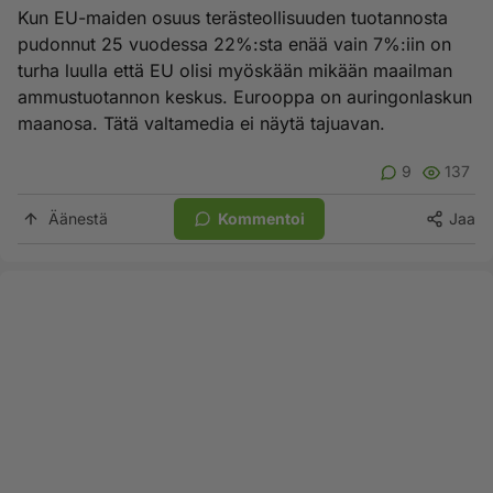
Kun EU-maiden osuus terästeollisuuden tuotannosta
pudonnut 25 vuodessa 22%:sta enää vain 7%:iin on
turha luulla että EU olisi myöskään mikään maailman
ammustuotannon keskus. Eurooppa on auringonlaskun
maanosa. Tätä valtamedia ei näytä tajuavan.
9
137
Äänestä
Kommentoi
Jaa