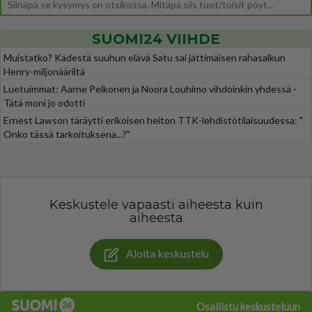
Siinäpä se kysymys on otsikossa. Mitäpä siis tuot/toisit pöytään parisuhteessa? Oletko mies vai nainen? Koetko sen mitä
SUOMI24 VIIHDE
Muistatko? Kädestä suuhun elävä Satu sai jättimäisen rahasalkun
Henry-miljonääriltä
Luetuimmat: Aarne Pelkonen ja Noora Louhimo vihdoinkin yhdessä -
Tätä moni jo odotti
Ernest Lawson täräytti erikoisen heiton TTK-lehdistötilaisuudessa: "
Onko tässä tarkoituksena...?"
Keskustele vapaasti aiheesta kuin
aiheesta
Aloita keskustelu
Osallistu keskusteluun