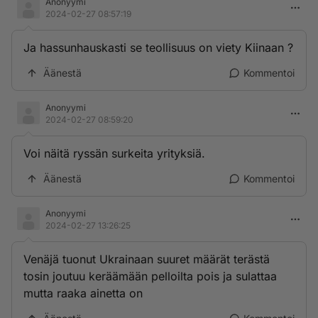
Anonyymi
2024-02-27 08:57:19
Ja hassunhauskasti se teollisuus on viety Kiinaan ?
Äänestä
Kommentoi
Anonyymi
2024-02-27 08:59:20
Voi näitä ryssän surkeita yrityksiä.
Äänestä
Kommentoi
Anonyymi
2024-02-27 13:26:25
Venäjä tuonut Ukrainaan suuret määrät terästä
tosin joutuu keräämään pelloilta pois ja sulattaa
mutta raaka ainetta on