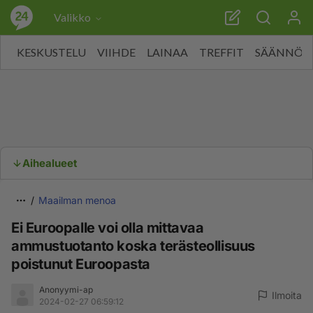
Valikko
KESKUSTELU
VIIHDE
LAINAA
TREFFIT
SÄÄNNÖT
Aihealueet
Maailman menoa
Ei Euroopalle voi olla mittavaa
ammustuotanto koska terästeollisuus
poistunut Euroopasta
Anonyymi-ap
Ilmoita
2024-02-27 06:59:12