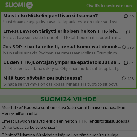
Osallistu keskusteluun
Muistatko Mikkelin panttivankidraaman?
46
Uusi draamasarja järkyttävästä tapauksesta on tulossa. Tositapahtumiin perustuva sarja ammentaa vuoden 1986 Mikkelin pan
Ernest Lawson täräytti erikoisen heiton TTK-lehdistötilaisuudessa: " Onko tässä tarkoituksena...?"
2
Ernest Lawson esitteli uudet TTK-tähtioppilaat ja opettajat torstaina 6.8. lehdistölle. Tulevalla kaudella on yksi hausk
Jos SDP ei voita reilusti, persut kumoavat demokratian Suomesta
598
Näin tekisi ainakin Rydman seuratessaan idolinsa Trumpin mallia https://www.is.fi/politiikka/art-2000012187244.html
Uuden TTK-juontajan ympärillä epätietoisuus sakenee - Nyt MTV hämmentää soppaa
35
TTK tulee taas tänä syksynä. Ohjelman uudet tähtioppilaat julkistetaan torstaina 6. elokuuta klo 14 alkavassa lehdistö
Mitä tuot pöytään parisuhteessa?
458
Siinäpä se kysymys on otsikossa. Mitäpä siis tuot/toisit pöytään parisuhteessa? Oletko mies vai nainen? Koetko sen mitä
SUOMI24 VIIHDE
Muistatko? Kädestä suuhun elävä Satu sai jättimäisen rahasalkun
Henry-miljonääriltä
Ernest Lawson täräytti erikoisen heiton TTK-lehdistötilaisuudessa: "
Onko tässä tarkoituksena...?"
Tiesitkö? Martina Aitolehden isäpuoli on tämä suosittu laulaja