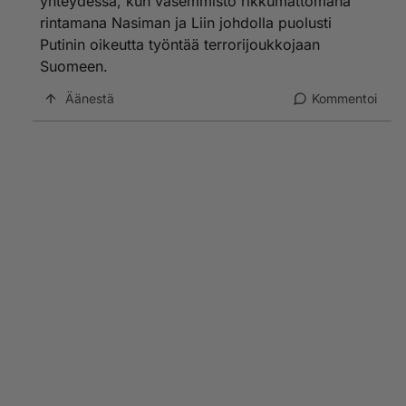
yhteydessä, kun vasemmisto rikkumattomana
rintamana Nasiman ja Liin johdolla puolusti
Putinin oikeutta työntää terrorijoukkojaan
Suomeen.
Äänestä
Kommentoi