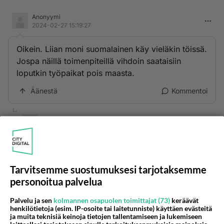
Anonyymi
2024-02-27 15:19:27
Oikein. Liian moni suomalainen käy vieläkin töissä.
Jospa näillä toimenpiteillä vihdoin saataisiin
loputkin työpaikat pois maasta.
Äänestä
Kommentoi
Anonyymi
2024-02-27 16:20:17
Miksi joku vielä 2024 käy töissä? Siitähän valtio
saa puolet muiden elättämiseen. Mieluummin oon
Tarvitsemme suostumuksesi tarjotaksemme
saamapuolella.
personoitua palvelua
Äänestä
Kommentoi
Palvelu ja sen
kolmannen osapuolen toimittajat (73)
keräävät
henkilötietoja (esim. IP-osoite tai laitetunniste) käyttäen evästeitä
Anonyymi
ja muita teknisiä keinoja tietojen tallentamiseen ja lukemiseen
2024-02-27 16:12:47