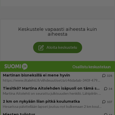
Keskustele vapaasti aiheesta kuin
aiheesta
Aloita keskustelu
Osallistu keskusteluun
Martinan bisneksillä ei mene hyvin
328
https://www.iltalehti.fi/viihdeuutiset/a/c46da6ab-340f-4790-aaa7-0865eed2336 Yrityksen konkurssihakemus on tullut kärä
Tiesitkö? Martina Aitolehden isäpuoli on tämä suosittu laulaja
34
Martina Aitolehti on seurattu julkisuuden henkilö. Lähipiiriin mahtuu muitakin tunnettuja henkilöitä. Tiesitkö, että Ma
2 km on nykyään liian pitkä koulumatka
107
Hesarissa päivitellään lapset joutuu nyt kulkemaan 2 km kouluun jösses. Ruostefillarilla tuo matka menee vaikka miten äk
Miesten tuijotus
44