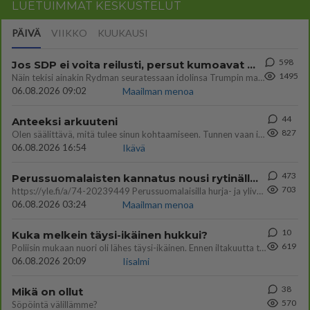
LUETUIMMAT KESKUSTELUT
PÄIVÄ
VIIKKO
KUUKAUSI
598
Jos SDP ei voita reilusti, persut kumoavat demokratian Suomesta
1495
Näin tekisi ainakin Rydman seuratessaan idolinsa Trumpin mallia https://www.is.fi/politiikka/art-2000012187244.html
06.08.2026 09:02
Maailman menoa
44
Anteeksi arkuuteni
827
Olen säälittävä, mitä tulee sinun kohtaamiseen. Tunnen vaan itseni todella epävarmaksi sun kanssa. Jos minun olisi pitän
06.08.2026 16:54
Ikävä
473
Perussuomalaisten kannatus nousi rytinällä Ylen tänään julkaisemassa tuoreimmassa gallup-kyselyssä.
703
https://yle.fi/a/74-20239449 Perussuomalaisilla hurja- ja ylivoimaisesti suurin nousu tässä uudessa Ylen gallupissa. Kyl
06.08.2026 03:24
Maailman menoa
10
Kuka melkein täysi-ikäinen hukkui?
619
Poliisin mukaan nuori oli lähes täysi-ikäinen. Ennen iltakuutta tulleen ilmoituksen mukaan ihminen oli joutunut mahdoll
06.08.2026 20:09
Iisalmi
38
Mikä on ollut
570
Söpöintä välillämme?