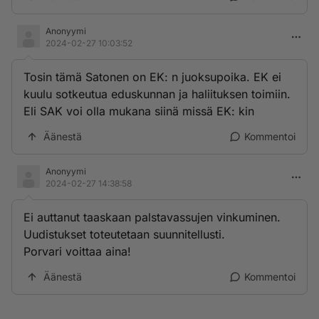
Anonyymi
2024-02-27 10:03:52
Tosin tämä Satonen on EK: n juoksupoika. EK ei
kuulu sotkeutua eduskunnan ja haliituksen toimiin.
Eli SAK voi olla mukana siinä missä EK: kin
Äänestä
Kommentoi
Anonyymi
2024-02-27 14:38:58
Ei auttanut taaskaan palstavassujen vinkuminen.
Uudistukset toteutetaan suunnitellusti.
Porvari voittaa aina!
Äänestä
Kommentoi