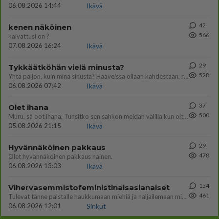
06.08.2026 14:44
Ikävä
42
kenen näköinen
566
kaivattusi on ?
07.08.2026 16:24
Ikävä
29
Tykkäätköhän vielä minusta?
528
Yhtä paljon, kuin minä sinusta? Haaveissa ollaan kahdestaan, rauhassa ja lähennytään fyysisesti ja tutustutaan syvemmin
06.08.2026 07:42
Ikävä
37
Olet ihana
500
Muru, sä oot ihana. Tunsitko sen sähkön meidän välillä kun oltiin ihan låhekkäin? 👩‍❤️‍👩❤️😼😘
05.08.2026 21:15
Ikävä
29
Hyvännäköinen pakkaus
478
Olet hyvännäköinen pakkaus nainen.
06.08.2026 13:03
Ikävä
154
Vihervasemmistofeministinaisasianaiset
461
Tulevat tänne palstalle haukkumaan miehiä ja naljailemaan miehelle, kehuvat olevansa heitä parempia. Itse asuvat MIEHE
06.08.2026 12:01
Sinkut