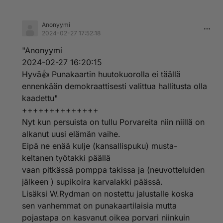
Anonyymi
2024-02-27 17:52:18
"Anonyymi
2024-02-27 16:20:15
Hyvä👍 Punakaartin huutokuorolla ei täällä
ennenkään demokraattisesti valittua hallitusta olla
kaadettu"
++++++++++++++
Nyt kun persuista on tullu Porvareita niin niillä on
alkanut uusi elämän vaihe.
Eipä ne enää kulje (kansallispuku) musta-
keltanen työtakki päällä
vaan pitkässä pomppa takissa ja (neuvotteluiden
jälkeen ) supikoira karvalakki päässä.
Lisäksi W.Rydman on nostettu jalustalle koska
sen vanhemmat on punakaartilaisia mutta
pojastapa on kasvanut oikea porvari niinkuin