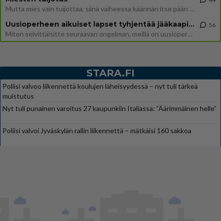
Mutta mies vain tuijottaa, siinä vaiheessa käännän itse pään pois. Mikä juttu? Yleensä jos joku tuijottaa tai katsoo, hä
Uusioperheen aikuiset lapset tyhjentää jääkaapin käydessään
56
Miten selvittäisitte seuraavan ongelman, meillä on uusioperhe, minulla teini-ikäiset lapset ja puolisolla aikuiset, jotk
STARA.FI
Poliisi valvoo liikennettä koulujen läheisyydessä – nyt tuli tärkeä
muistutus
Nyt tuli punainen varoitus 27 kaupunkiin Italiassa: ”Äärimmäinen helle”
Poliisi valvoi Jyväskylän rallin liikennettä – mätkäisi 160 sakkoa