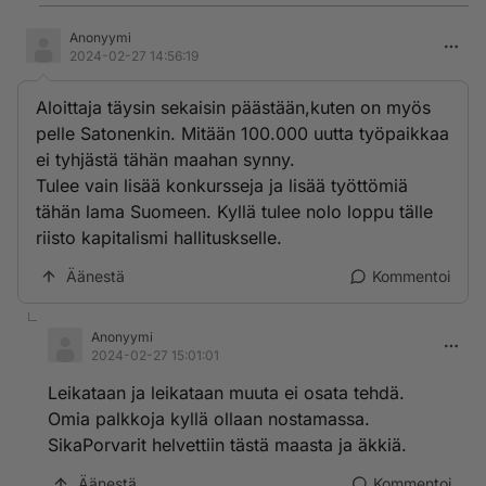
Anonyymi
2024-02-27 14:56:19
Aloittaja täysin sekaisin päästään,kuten on myös
pelle Satonenkin. Mitään 100.000 uutta työpaikkaa
ei tyhjästä tähän maahan synny.
Tulee vain lisää konkursseja ja lisää työttömiä
tähän lama Suomeen. Kyllä tulee nolo loppu tälle
riisto kapitalismi hallituskselle.
Äänestä
Kommentoi
Anonyymi
2024-02-27 15:01:01
Leikataan ja leikataan muuta ei osata tehdä.
Omia palkkoja kyllä ollaan nostamassa.
SikaPorvarit helvettiin tästä maasta ja äkkiä.
Äänestä
Kommentoi