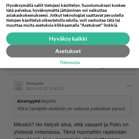
sosialistit venäjälle.
Hyväksymällä sallit tietojesi käsittelyn. Suostumuksesi koskee
tätä palvelua, hyväksymättä jättäminen voi vaikuttaa
Äänestä
Kommentoi
asiakaskokemukseesi. Jotkut teknologiat saattavat perustella
tietojen käsittelyä oikeutetulla edulla, voit vastustaa tätä tai
muuttaa muita asetuksia klikkaamalla "Asetukset" linkkiä.
Anonyymi
2024-02-27 17:33:23
Hyväksy kaikki
Miksi Venäjälle siellähän on vallassa paikalliset
Asetukset
persut.
Tietosuoja
Äänestä
Kommentoi
Anonyymi
2024-02-27 17:42:53
Anonyymi
kirjoitti:
Miksi Venäjälle siellähän on vallassa paikalliset persut.
Miksikö? No tietysti siksi, että vassarit ja Putin on
yhdessä rintamassa. Tämä huomattiin rajakiistan