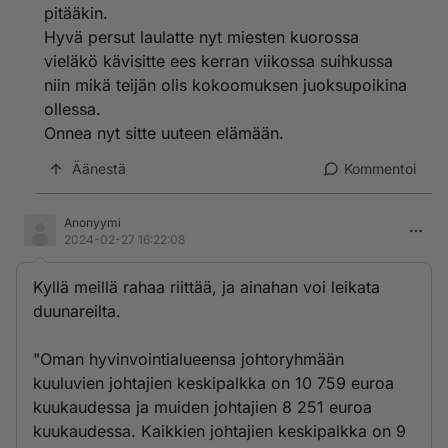
pitääkin.
Hyvä persut laulatte nyt miesten kuorossa
vieläkö kävisitte ees kerran viikossa suihkussa
niin mikä teijän olis kokoomuksen juoksupoikina
ollessa.
Onnea nyt sitte uuteen elämään.
Äänestä
Kommentoi
Anonyymi
2024-02-27 16:22:08
Kyllä meillä rahaa riittää, ja ainahan voi leikata
duunareilta.
"Oman hyvinvointialueensa johtoryhmään
kuuluvien johtajien keskipalkka on 10 759 euroa
kuukaudessa ja muiden johtajien 8 251 euroa
kuukaudessa. Kaikkien johtajien keskipalkka on 9