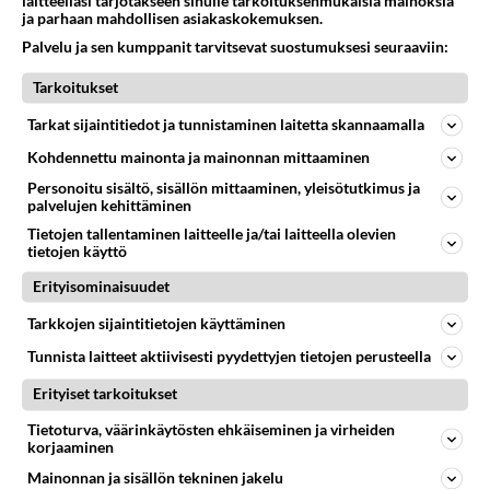
laitteellasi tarjotakseen sinulle tarkoituksenmukaisia mainoksia
ja parhaan mahdollisen asiakaskokemuksen.
Eilen oli Satonen.
Palvelu ja sen kumppanit tarvitsevat suostumuksesi seuraaviin:
Tänään Sotanen
Tarkoitukset
Huomenna Rokki Vaari Hotanen
Tarkat sijaintitiedot ja tunnistaminen laitetta skannaamalla
Äänestä
Kommentoi
Kohdennettu mainonta ja mainonnan mittaaminen
Personoitu sisältö, sisällön mittaaminen, yleisötutkimus ja
Anonyymi
palvelujen kehittäminen
2024-02-27 16:21:31
Tietojen tallentaminen laitteelle ja/tai laitteella olevien
tietojen käyttö
Rönkä ja Sale lähtee, tästä ei enää selvitä.
Erityisominaisuudet
Äänestä
Kommentoi
Tarkkojen sijaintitietojen käyttäminen
Anonyymi
Tunnista laitteet aktiivisesti pyydettyjen tietojen perusteella
2024-02-27 16:20:15
Erityiset tarkoitukset
Hyvä👍 Punakaartin huutokuorolla ei täällä
Tietoturva, väärinkäytösten ehkäiseminen ja virheiden
korjaaminen
ennenkään demokraattisesti valittua hallitusta olla
kaadettu, vaikka ovat sitä yrittäneet. Painukoot
Mainonnan ja sisällön tekninen jakelu