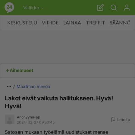
Valikko
KESKUSTELU
VIIHDE
LAINAA
TREFFIT
SÄÄNNÖT
Aihealueet
Maailman menoa
Lakot eivät vaikuta hallitukseen. Hyvä!
Hyvä!
Anonyymi-ap
Ilmoita
2024-02-27 09:30:45
Satosen mukaan työelämä uudistukset menee