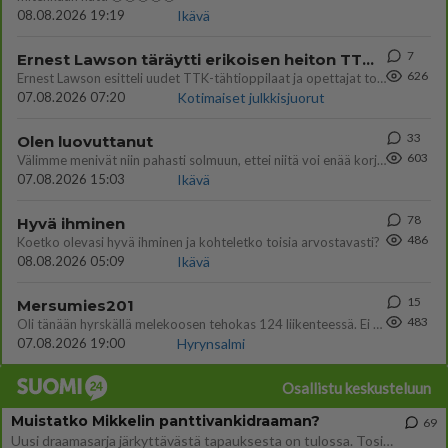
08.08.2026 19:19
Ikävä
7
Ernest Lawson täräytti erikoisen heiton TTK-lehdistötilaisuudessa: " Onko tässä tarkoituksena...?"
626
Ernest Lawson esitteli uudet TTK-tähtioppilaat ja opettajat torstaina 6.8. lehdistölle. Tulevalla kaudella on yksi hausk
07.08.2026 07:20
Kotimaiset julkkisjuorut
33
Olen luovuttanut
603
Välimme menivät niin pahasti solmuun, ettei niitä voi enää korjata. On aika jatkaa elämässä eteenpäin. Toivon sulle kaik
07.08.2026 15:03
Ikävä
78
Hyvä ihminen
486
Koetko olevasi hyvä ihminen ja kohteletko toisia arvostavasti?
08.08.2026 05:09
Ikävä
15
Mersumies201
483
Oli tänään hyrskällä melekoosen tehokas 124 liikenteessä. Ei paljon vastamäki haitannu....
07.08.2026 19:00
Hyrynsalmi
Osallistu keskusteluun
Muistatko Mikkelin panttivankidraaman?
69
Uusi draamasarja järkyttävästä tapauksesta on tulossa. Tositapahtumiin perustuva sarja ammentaa vuoden 1986 Mikkelin pan