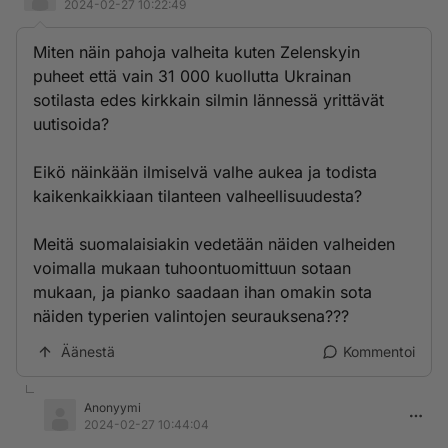
2024-02-27 10:22:49
Miten näin pahoja valheita kuten Zelenskyin
puheet että vain 31 000 kuollutta Ukrainan
sotilasta edes kirkkain silmin lännessä yrittävät
uutisoida?
Eikö näinkään ilmiselvä valhe aukea ja todista
kaikenkaikkiaan tilanteen valheellisuudesta?
Meitä suomalaisiakin vedetään näiden valheiden
voimalla mukaan tuhoontuomittuun sotaan
mukaan, ja pianko saadaan ihan omakin sota
näiden typerien valintojen seurauksena???
Äänestä
Kommentoi
Anonyymi
2024-02-27 10:44:04