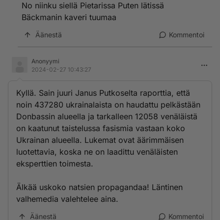
No niinku siellä Pietarissa Puten lätissä
Bäckmanin kaveri tuumaa
Äänestä
Kommentoi
Anonyymi
2024-02-27 10:43:27
Kyllä. Sain juuri Janus Putkoselta raporttia, että
noin 437280 ukrainalaista on haudattu pelkästään
Donbassin alueella ja tarkalleen 12058 venäläistä
on kaatunut taistelussa fasismia vastaan koko
Ukrainan alueella. Lukemat ovat äärimmäisen
luotettavia, koska ne on laadittu venäläisten
eksperttien toimesta.
Älkää uskoko natsien propagandaa! Läntinen
valhemedia valehtelee aina.
Äänestä
Kommentoi