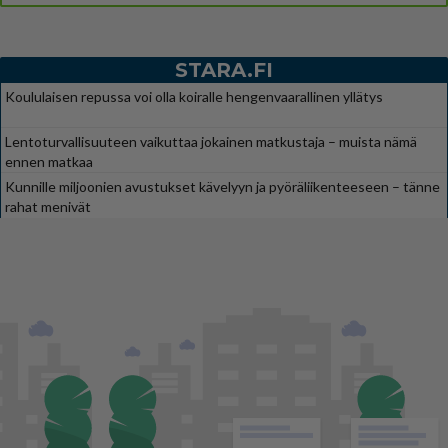
STARA.FI
Koululaisen repussa voi olla koiralle hengenvaarallinen yllätys
Lentoturvallisuuteen vaikuttaa jokainen matkustaja – muista nämä
ennen matkaa
Kunnille miljoonien avustukset kävelyyn ja pyöräliikenteeseen – tänne
rahat menivät