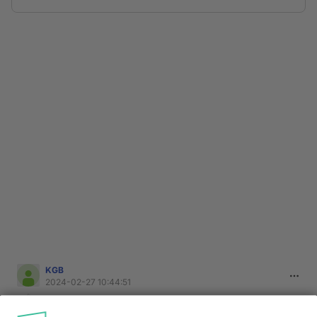
KGB
2024-02-27 10:44:51
Varmaan Tiltuja huolestuttaa kun Zele kertoi