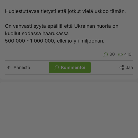
Huolestuttavaa tietysti että jotkut vielä uskoo tämän.
On vahvasti syytä epäillä että Ukrainan nuoria on
kuollut sodassa haarukassa
500 000 - 1 000 000, ellei jo yli miljoonan.
30
410
Äänestä
Kommentoi
Jaa