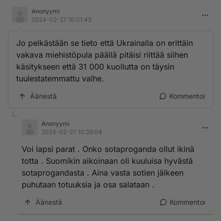
Anonyymi
2024-02-27 10:01:43
Jo pelkästään se tieto että Ukrainalla on erittäin
vakava miehistöpula päällä pitäisi riittää siihen
käsitykseen että 31 000 kuollutta on täysin
tuulestatemmattu valhe.
Äänestä
Kommentoi
Anonyymi
2024-02-27 10:29:04
Voi lapsi parat . Onko sotaproganda ollut ikinä
totta . Suomikin aikoinaan oli kuuluisa hyvästä
sotaprogandasta . Aina vasta sotien jälkeen
puhutaan totuuksia ja osa salataan .
Äänestä
Kommentoi