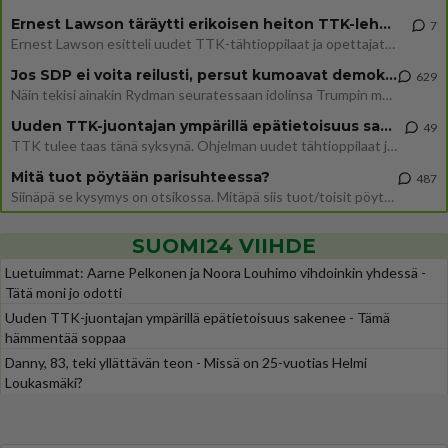
Ernest Lawson täräytti erikoisen heiton TTK-lehdistötilaisuudessa: " Onko tässä tarkoituksena...?"
7
Ernest Lawson esitteli uudet TTK-tähtioppilaat ja opettajat torstaina 6.8. lehdistölle. Tulevalla kaudella on yksi hausk
Jos SDP ei voita reilusti, persut kumoavat demokratian Suomesta
629
Näin tekisi ainakin Rydman seuratessaan idolinsa Trumpin mallia https://www.is.fi/politiikka/art-2000012187244.html
Uuden TTK-juontajan ympärillä epätietoisuus sakenee - Nyt MTV hämmentää soppaa
49
TTK tulee taas tänä syksynä. Ohjelman uudet tähtioppilaat julkistetaan torstaina 6. elokuuta klo 14 alkavassa lehdistö
Mitä tuot pöytään parisuhteessa?
487
Siinäpä se kysymys on otsikossa. Mitäpä siis tuot/toisit pöytään parisuhteessa? Oletko mies vai nainen? Koetko sen mitä
SUOMI24 VIIHDE
Luetuimmat: Aarne Pelkonen ja Noora Louhimo vihdoinkin yhdessä -
Tätä moni jo odotti
Uuden TTK-juontajan ympärillä epätietoisuus sakenee - Tämä
hämmentää soppaa
Danny, 83, teki yllättävän teon - Missä on 25-vuotias Helmi
Loukasmäki?