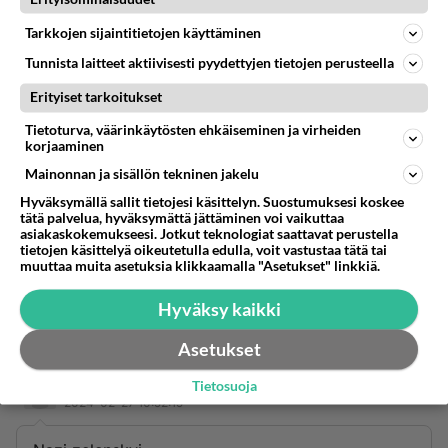
Tarkkojen sijaintitietojen käyttäminen
NATO voisi hoitaa Ukrainan ilmapuolustuksen.
Tunnista laitteet aktiivisesti pyydettyjen tietojen perusteella
Eipä Igor sen jälkeen lentäisi Rostovin
Erityiset tarkoitukset
länsipuolella.
Tietoturva, väärinkäytösten ehkäiseminen ja virheiden
Äänestä
Kommentoi
korjaaminen
Mainonnan ja sisällön tekninen jakelu
Anonyymi
Hyväksymällä sallit tietojesi käsittelyn. Suostumuksesi koskee
2024-02-27 10:45:30
tätä palvelua, hyväksymättä jättäminen voi vaikuttaa
asiakaskokemukseesi. Jotkut teknologiat saattavat perustella
tietojen käsittelyä oikeutetulla edulla, voit vastustaa tätä tai
Taas Venäjän trollit ovat täsdä ketjussa vauhdissa.
muuttaa muita asetuksia klikkaamalla "Asetukset" linkkiä.
Niin pahoja valehtelijoita ei löydykään, kuin
venäläiset tiedottajat.
Hyväksy kaikki
Äänestä
Kommentoi
Asetukset
Tietosuoja
Anonyymi
2024-02-27 10:52:15