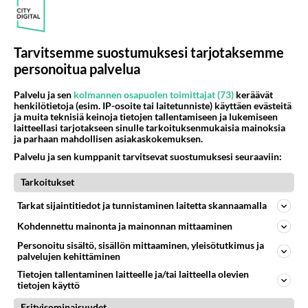
totuuden. Trollasitko turhaan?
Äänestä
Kommentoi
Tarvitsemme suostumuksesi tarjotaksemme
personoitua palvelua
Anonyymi
2024-02-27 12:30:53
Palvelu ja sen
kolmannen osapuolen toimittajat (73)
keräävät
henkilötietoja (esim. IP-osoite tai laitetunniste) käyttäen evästeitä
Mihin he sitten muka tarvitsee mitään
ja muita teknisiä keinoja tietojen tallentamiseen ja lukemiseen
laitteellasi tarjotakseen sinulle tarkoituksenmukaisia mainoksia
miehistövahvistuksia länsimaista kuten Nato-
ja parhaan mahdollisen asiakaskokemuksen.
joukkoja josta ilmeisesti Ranskassa jo oli
Palvelu ja sen kumppanit tarvitsevat suostumuksesi seuraaviin:
ehdoteltu?
Tarkoitukset
Äänestä
Kommentoi
Tarkat sijaintitiedot ja tunnistaminen laitetta skannaamalla
KGB
Kohdennettu mainonta ja mainonnan mittaaminen
2024-02-28 08:07:18
Personoitu sisältö, sisällön mittaaminen, yleisötutkimus ja
palvelujen kehittäminen
Anonyymi
kirjoitti:
Tietojen tallentaminen laitteelle ja/tai laitteella olevien
Mihin he sitten muka tarvitsee mitään
tietojen käyttö
miehistövahvistuksia länsimaista kuten Nato-joukkoja
Erityisominaisuudet
josta ilmeisesti Ranskassa jo oli ehdoteltu?