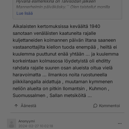
Hyvänä esimerkkinä on Talvisodan jälkeen
Mannerheimin päiväkäsky.´´ Olen taistellut monilla
tantereilla, mutta missään en ole tavannut kaltaisianne
Lue lisää
sotilaita, yli 200.000 vihollistanne makaa nyt hangessä
jäätynein katsein´´, jne...
Aikalaisten kertomuksissa keväältä 1940
Kun Neuvostoliittoon tuli 1980 -luvulla glasnost ja
sanotaan venäläisten kaatuneita rajalle
perestroika, niin sotahistorioitsijat pääsivät
kuljettaneiden kolmannen päivän iltana saaneen
tutustumaan Neuvostoliiton sota-arkistoihin. Oikea
vastaanottajilta kiellon tuoda enempää , heiltä ei
luku oli 48.000. Suomalaisia kaatui Talvisodassa
26.000.
kuulemma puuttunut enää yhtään ... ja kuulemma
korkeintaan kolmasosa löydetyistä oli ehditty
rahdata rajalle suuren osan alueista oltua vielä
haravoimatta ... ilmankos noita ruostuneella
piikkilangalla aidattuja , muutaman kymmenen
neliön alueita on pitkin Ilomantsin , Kuhmon ,
Suomussalmen , Sallan metsiköitä ...
Äänestä
Kommentoi
Anonyymi
2024-02-27 10:02:18