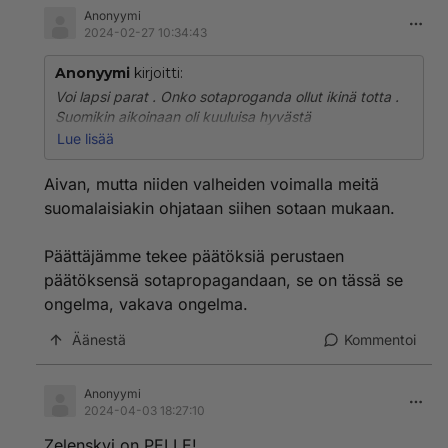
Anonyymi
2024-02-27 10:34:43
Anonyymi
kirjoitti:
Voi lapsi parat . Onko sotaproganda ollut ikinä totta .
Suomikin aikoinaan oli kuuluisa hyvästä
sotaprogandasta . Aina vasta sotien jälkeen puhutaan
Lue lisää
totuuksia ja osa salataan .
Aivan, mutta niiden valheiden voimalla meitä
suomalaisiakin ohjataan siihen sotaan mukaan.
Päättäjämme tekee päätöksiä perustaen
päätöksensä sotapropagandaan, se on tässä se
ongelma, vakava ongelma.
Äänestä
Kommentoi
Anonyymi
2024-04-03 18:27:10
Zelenskyi on PELLE!