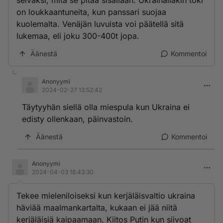
selväksi, mitä se pitää sisällään. Ukrainallakin toki
on loukkaantuneita, kun panssari suojaa
kuolemalta. Venäjän luvuista voi päätellä sitä
lukemaa, eli joku 300-400t jopa.
Äänestä
Kommentoi
Anonyymi
2024-02-27 13:52:42
Täytyyhän siellä olla miespula kun Ukraina ei
edisty ollenkaan, päinvastoin.
Äänestä
Kommentoi
Anonyymi
2024-04-03 18:43:30
Tekee mieleniloiseksi kun kerjäläisvaltio ukraina
häviää maalmankartalta, kukaan ei jää niitä
kerjäläisiä kaipaamaan. Kiitos Putin kun siivoat