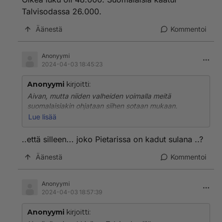
Talvisodassa 26.000.
Äänestä
Kommentoi
Anonyymi
2024-04-03 18:45:23
Anonyymi
kirjoitti:
Aivan, mutta niiden valheiden voimalla meitä
suomalaisiakin ohjataan siihen sotaan mukaan.
Lue lisää
Päättäjämme tekee päätöksiä perustaen päätöksensä
sotapropagandaan, se on tässä se ongelma, vakava
..että silleen... joko Pietarissa on kadut sulana ..?
ongelma.
Äänestä
Kommentoi
Anonyymi
2024-04-03 18:57:39
Anonyymi
kirjoitti: