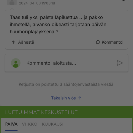
2024-04-03 19:03:18
Taas tuli yksi palsta läpiluettua .. ja pakko
ihmetellä; aivanko oikeasti tarjotaan päivän
huumoripläjäyksenä ?
Äänestä
Kommentoi
Kommentoi aloitusta...
Ketjusta on poistettu
3
sääntöjenvastaista viestiä.
Takaisin ylös
LUETUIMMAT KESKUSTELUT
PÄIVÄ
VIIKKO
KUUKAUSI