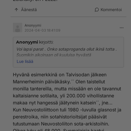
Äänestä
Kommentoi
Anonyymi
2024-04-03 18:41:09
Anonyymi
kirjoitti:
Voi lapsi parat . Onko sotaproganda ollut ikinä totta .
Suomikin aikoinaan oli kuuluisa hyvästä
sotaprogandasta . Aina vasta sotien jälkeen puhutaan
Lue lisää
totuuksia ja osa salataan .
Hyvänä esimerkkinä on Talvisodan jälkeen
Mannerheimin päiväkäsky.´´ Olen taistellut
monilla tantereilla, mutta missään en ole tavannut
kaltaisianne sotilaita, yli 200.000 vihollistanne
makaa nyt hangessä jäätynein katsein´´, jne...
Kun Neuvostoliittoon tuli 1980 -luvulla glasnost ja
perestroika, niin sotahistorioitsijat pääsivät
tutustumaan Neuvostoliiton sota-arkistoihin.
Oikea luku oli 48.000. Suomalaisia kaatui