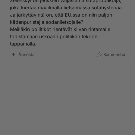
Zelenskyi on jenkkien valjastama sotapropakoija,
joka kiertää maailmalla lietsomassa sotahysteriaa.
Ja järkyttävintä on, että EU.ssa on niin paljon
kädenpuristajia sodanlietsojalle?
Meilläkin poliitikot rientävät kilvan rintamalle
todistamaan uskoaan politiikan tekoon
tappamalla.
Äänestä
Kommentoi