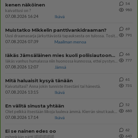
54
kenen näköinen
980
kaivattusi on ?
07.08.2026 16:24
Ikävä
69
Muistatko Mikkelin panttivankidraaman?
791
Uusi draamasarja järkyttävästä tapauksesta on tulossa. Tositapahtumiin perustuva sarja ammentaa vuoden 1986 Mikkelin pan
07.08.2026 07:39
Maailman menoa
66
Iäkäs Jämsäläinen mies kuoli poliisiautoon matkalla Jyväskylän putkaan
777
Iäkäs vanhus humalassa niin huonossa kunnossa, ettei pystynyt huolehtimaan itsestään niin ainoa apu sillä hetkellä oli
07.08.2026 12:07
Jämsä
61
Mitä haluaisit kysyä tänään
731
Kaivatultasi? Anna jokin tunniste itsestäni tai hänestä.
07.08.2026 13:15
Ikävä
52
En välitä sinusta yhtään
680
Olet pelkkä itsestään liikoja luuleva ämmä. Kierrän sinut kaukaa nyt ja aina. Olit mulle pelkkä lelu vaan.
07.08.2026 17:14
Ikävä
62
Ei se nainen edes oo
643
mitenkään nätti 🤣🤣🤣🤣🤣