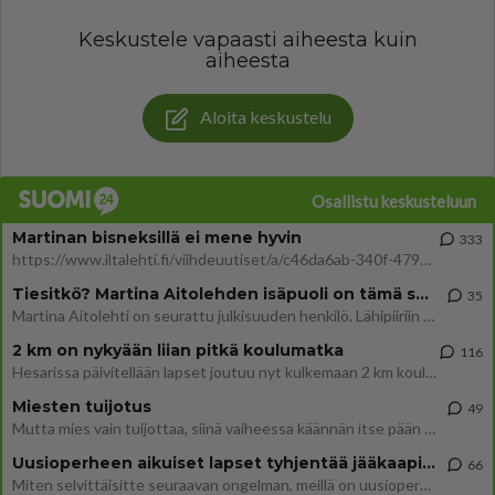
Keskustele vapaasti aiheesta kuin
aiheesta
Aloita keskustelu
Osallistu keskusteluun
Martinan bisneksillä ei mene hyvin
333
https://www.iltalehti.fi/viihdeuutiset/a/c46da6ab-340f-4790-aaa7-0865eed2336 Yrityksen konkurssihakemus on tullut kärä
Tiesitkö? Martina Aitolehden isäpuoli on tämä suosittu laulaja
35
Martina Aitolehti on seurattu julkisuuden henkilö. Lähipiiriin mahtuu muitakin tunnettuja henkilöitä. Tiesitkö, että Ma
2 km on nykyään liian pitkä koulumatka
116
Hesarissa päivitellään lapset joutuu nyt kulkemaan 2 km kouluun jösses. Ruostefillarilla tuo matka menee vaikka miten äk
Miesten tuijotus
49
Mutta mies vain tuijottaa, siinä vaiheessa käännän itse pään pois. Mikä juttu? Yleensä jos joku tuijottaa tai katsoo, hä
Uusioperheen aikuiset lapset tyhjentää jääkaapin käydessään
66
Miten selvittäisitte seuraavan ongelman, meillä on uusioperhe, minulla teini-ikäiset lapset ja puolisolla aikuiset, jotk