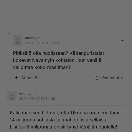
Anonyymi
2024-02-27 11:03:37
Pitäisikö olla huolissaan? Kädenpuristajat
kokevat Navalnyin kohtalon, kun venäjä
valloittaa koko maailman?
Äänestä
Kommentoi
Anonyymi
2024-02-27 12:44:05
Kaikkihan sen tietävät, että Ukraina on menettänyt
14 miljoona sotilasta tai mahdollista sellaista.
Lisäksi 8 miljoonaa on siirtynyt Venäjän puolelle!