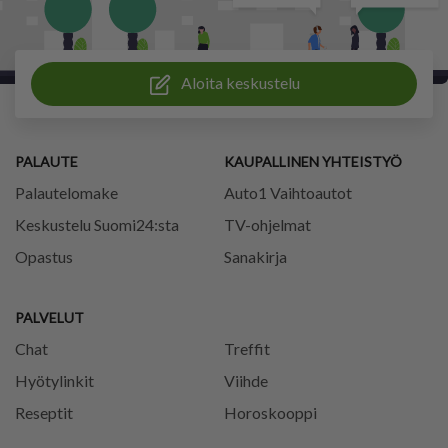
Aloita keskustelu
PALAUTE
KAUPALLINEN YHTEISTYÖ
Palautelomake
Auto1 Vaihtoautot
Keskustelu Suomi24:sta
TV-ohjelmat
Opastus
Sanakirja
PALVELUT
Chat
Treffit
Hyötylinkit
Viihde
Reseptit
Horoskooppi