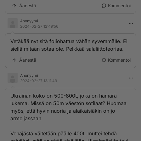
Äänestä
Kommentoi
Anonyymi
2024-02-27 12:49:56
Vetäkää nyt sitä foliohattua vähän syvemmälle. Ei
siellä mitään sotaa ole. Pelkkää salaliittoteoriaa.
Äänestä
Kommentoi
Anonyymi
2024-02-27 13:11:49
Ukrainan koko on 500-800t, joka on hämärä
lukema. Missä on 50m väestön sotilaat? Huomaa
myös, että hyvin nuoria ja alaikäisiäkin on jo
armeijassaan.
Venäjästä väitetään päälle 400t, muttei tehdä