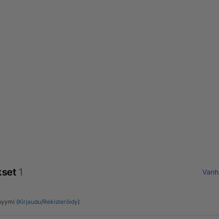
kset
1
Vanh
yymi (
Kirjaudu
/
Rekisteröidy
)