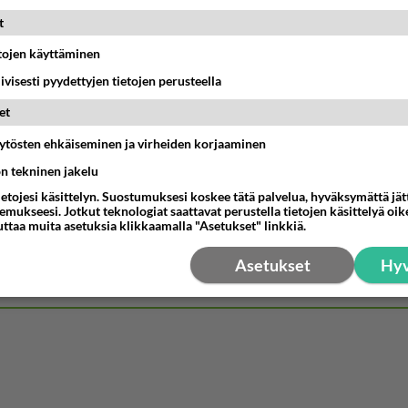
t
enko ymmärtänyt oikein?
ainen suhde/molemmat ovat täysin poissuljettuja asioita? Nainen
etojen käyttäminen
11:40
Ikävä
iivisesti pyydettyjen tietojen perusteella
et
03:21
Kitee
äytösten ehkäiseminen ja virheiden korjaaminen
ön tekninen jakelu
let kaivannut kaivattuasi ja
ietojesi käsittelyn. Suostumuksesi koskee tätä palvelua, hyväksymättä jä
löysit?
mukseesi. Jotkut teknologiat saattavat perustella tietojen käsittelyä oike
17:19
Ikävä
uttaa muita asetuksia klikkaamalla "Asetukset" linkkiä.
Perussuomalaisten kannatus nousi rytinäll
Asetukset
Hyv
03:24
Maailman menoa