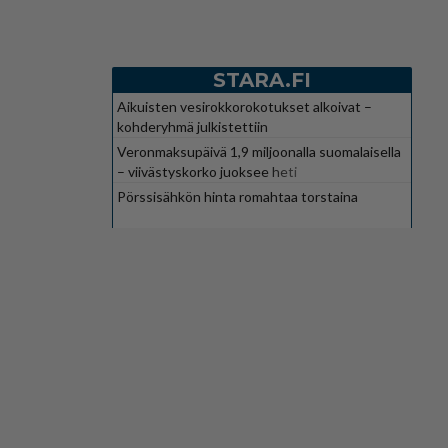
STARA.FI
Aikuisten vesirokkorokotukset alkoivat –
kohderyhmä julkistettiin
Veronmaksupäivä 1,9 miljoonalla suomalaisella
– viivästyskorko juoksee heti
Pörssisähkön hinta romahtaa torstaina