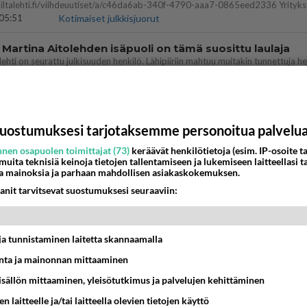
05:51
Kotimaiset julkkisjuorut
 Martina Aitolehden isäpuoli on tämä suosittu laulaja
07:23
Kotimaiset julkkisjuorut
ä kaivattusi on tehnyt?
uostumuksesi tarjotaksemme personoitua palvelu
13:25
Ikävä
nen osapuolen toimittajat (73)
keräävät henkilötietoja (esim. IP-osoite ta
dän välit
 muita teknisiä keinoja tietojen tallentamiseen ja lukemiseen laitteellasi t
a mainoksia ja parhaan mahdollisen asiakaskokemuksen.
antua tästä?
05:34
Ikävä
anit tarvitsevat suostumuksesi seuraaviin:
ei voita reilusti, persut kumoavat demokratian Suomes
t ja tunnistaminen laitetta skannaamalla
09:02
Maailman menoa
ta ja mainonnan mittaaminen
vattusi
sisällön mittaaminen, yleisötutkimus ja palvelujen kehittäminen
jossakin suhteessa?
17:47
Ikävä
n laitteelle ja/tai laitteella olevien tietojen käyttö