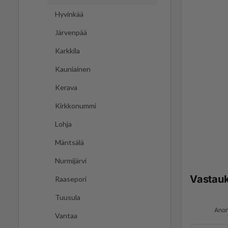
Hyvinkää
Järvenpää
Karkkila
Kauniainen
Kerava
Kirkkonummi
Lohja
Mäntsälä
Nurmijärvi
Vastau
Raasepori
Tuusula
Anon
Vantaa