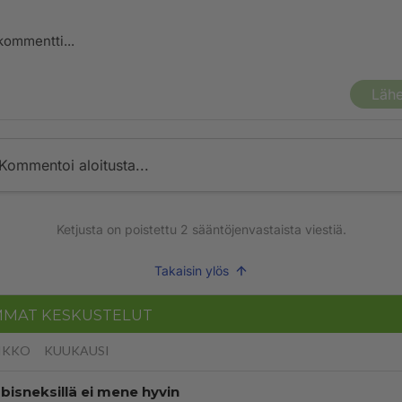
Lähe
Kommentoi aloitusta...
Ketjusta on poistettu
2
sääntöjenvastaista viestiä.
Takaisin ylös
MMAT KESKUSTELUT
IKKO
KUUKAUSI
bisneksillä ei mene hyvin