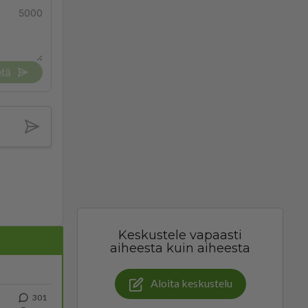
5000
tä
Keskustele vapaasti
aiheesta kuin aiheesta
Aloita keskustelu
301