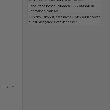
Tänä iltana tv:ssä - Vuoden 1992 katsotuin
kotimainen elokuva
Olisitko uskonut, että nämä julkkikset lähtevät
suosikkisarjaan? Petolliset alkaa
jättiyllätyksellä
immat