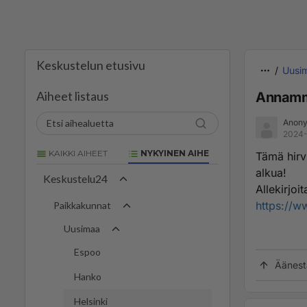
Keskustelun etusivu
Uusi
Aiheet listaus
Annamm
Anony
2024-
KAIKKI AIHEET
NYKYINEN AIHE
Tämä hirv
alkua!
Keskustelu24
Allekirjoit
https://w
Paikkakunnat
Uusimaa
Espoo
Äänest
Hanko
Helsinki