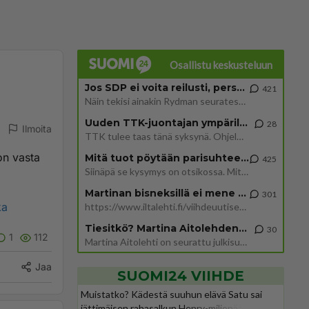
Osallistu keskusteluun
Jos SDP ei voita reilusti, persut kumoavat demokratian Suomesta
421
Näin tekisi ainakin Rydman seuratessaan idolinsa Trumpin mallia https://www.is.fi/politiikka/art-2000012187244.html
Uuden TTK-juontajan ympärillä epätietoisuus sakenee - Nyt MTV hämmentää soppaa
28
Ilmoita
TTK tulee taas tänä syksynä. Ohjelman uudet tähtioppilaat julkistetaan torstaina 6. elokuuta klo 14 alkavassa lehdistö
on vasta
Mitä tuot pöytään parisuhteessa?
425
Siinäpä se kysymys on otsikossa. Mitäpä siis tuot/toisit pöytään parisuhteessa? Oletko mies vai nainen? Koetko sen mitä
Martinan bisneksillä ei mene hyvin
301
ka
https://www.iltalehti.fi/viihdeuutiset/a/c46da6ab-340f-4790-aaa7-0865eed2336 Yrityksen konkurssihakemus on tullut kärä
Tiesitkö? Martina Aitolehden isäpuoli on tämä suosittu laulaja
30
1
112
Martina Aitolehti on seurattu julkisuuden henkilö. Lähipiiriin mahtuu muitakin tunnettuja henkilöitä. Tiesitkö, että Ma
Jaa
SUOMI24 VIIHDE
Muistatko? Kädestä suuhun elävä Satu sai
jättimäisen rahasalkun Henry-miljonääriltä