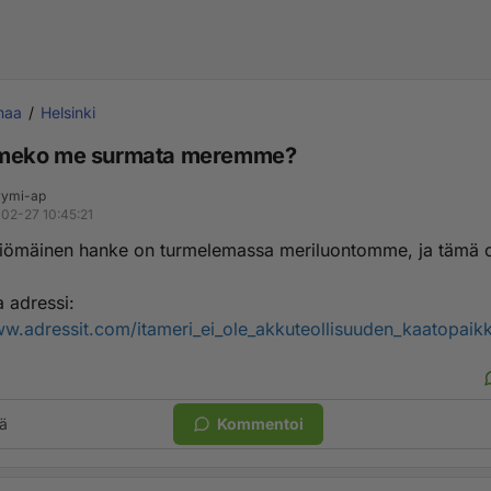
maa
Helsinki
eko me surmata meremme?
ymi-ap
02-27 10:45:21
iömäinen hanke on turmelemassa meriluontomme, ja tämä 
a adressi:
ww.adressit.com/itameri_ei_ole_akkuteollisuuden_kaatopaik
ä
Kommentoi