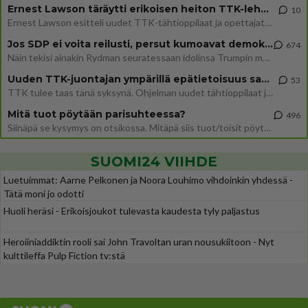
Ernest Lawson täräytti erikoisen heiton TTK-lehdistötilaisuudessa: " Onko tässä tarkoituksena...?"
10
Ernest Lawson esitteli uudet TTK-tähtioppilaat ja opettajat torstaina 6.8. lehdistölle. Tulevalla kaudella on yksi hausk
Jos SDP ei voita reilusti, persut kumoavat demokratian Suomesta
674
Näin tekisi ainakin Rydman seuratessaan idolinsa Trumpin mallia https://www.is.fi/politiikka/art-2000012187244.html
Uuden TTK-juontajan ympärillä epätietoisuus sakenee - Nyt MTV hämmentää soppaa
53
TTK tulee taas tänä syksynä. Ohjelman uudet tähtioppilaat julkistetaan torstaina 6. elokuuta klo 14 alkavassa lehdistö
Mitä tuot pöytään parisuhteessa?
496
Siinäpä se kysymys on otsikossa. Mitäpä siis tuot/toisit pöytään parisuhteessa? Oletko mies vai nainen? Koetko sen mitä
SUOMI24 VIIHDE
Luetuimmat: Aarne Pelkonen ja Noora Louhimo vihdoinkin yhdessä -
Tätä moni jo odotti
Huoli heräsi - Erikoisjoukot tulevasta kaudesta tyly paljastus
Heroiiniaddiktin rooli sai John Travoltan uran nousukiitoon - Nyt
kulttileffa Pulp Fiction tv:stä