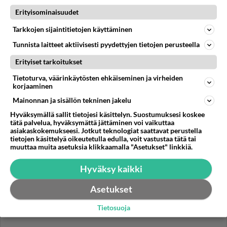
Erityisominaisuudet
LUE Lisää junavuoroja työmatkalaisille Helsingistä
Hankoon – pysähtyvät myös Kirkkonummella |
Tarkkojen sijaintitietojen käyttäminen
Paikalliset | Länsiväylä ...
Tunnista laitteet aktiivisesti pyydettyjen tietojen perusteella
01.07.2026 12:38
0
<50
0
Erityiset tarkoitukset
Tietoturva, väärinkäytösten ehkäiseminen ja virheiden
KIRKKONUMMI
Vastattu 1kk
korjaaminen
Mikä ketju tulee Rustan viereen?
Mainonnan ja sisällön tekninen jakelu
Onko Gigantin värejä siinä julkisivussa?...
Hyväksymällä sallit tietojesi käsittelyn. Suostumuksesi koskee
tätä palvelua, hyväksymättä jättäminen voi vaikuttaa
asiakaskokemukseesi. Jotkut teknologiat saattavat perustella
28.06.2026 20:28
2
<50
0
tietojen käsittelyä oikeutetulla edulla, voit vastustaa tätä tai
muuttaa muita asetuksia klikkaamalla "Asetukset" linkkiä.
Hyväksy kaikki
Asetukset
Tietosuoja