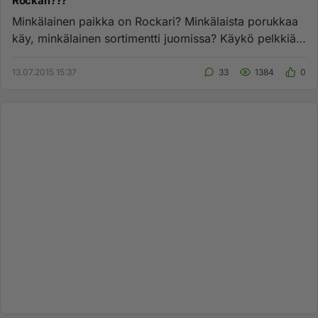
Rockari???
Minkälainen paikka on Rockari? Minkälaista porukkaa
käy, minkälainen sortimentti juomissa? Käykö pelkkiä
alkoholisteja v...
13.07.2015 15:37
33
1384
0