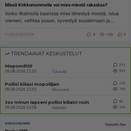
Missä Kirkkonummella voi mies miestä rakastaa?
Voiko Ristinolla baarissa mies lähestyä miestä, istua
viereen, vaihtaa pusun, syventyä suudelmaan ja
suunnata uuden ystä...
01.08.2026 05:54
4
<50
0
TRENDAAVAT KESKUSTELUT
273
Mopomiitti!
929
08.08.2026 21:32
Tuusula
118
Poliisi kiilasi mopoilijan
700
08.08.2026 22:55
Kiuruvesi
62
Jos minun lapseni poliisi kiilaisi noin
136
09.08.2026 13:58
Helsinki
KIRKKONUMMI
Vastattu 5pv