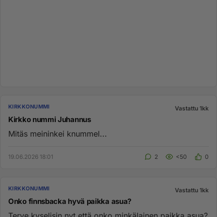
KIRKKONUMMI
Vastattu 1kk
Kirkko nummi Juhannus
Mitäs meininkei knummel...
19.06.2026 18:01
2
<50
0
KIRKKONUMMI
Vastattu 1kk
Onko finnsbacka hyvä paikka asua?
Terve kyselisin nyt että onko minkälainen paikka asua?