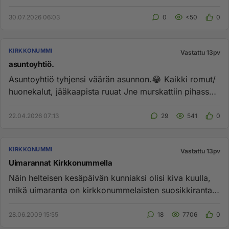
tässä. Kaikilla ei ole edell...
30.07.2026 06:03
0
<50
0
KIRKKONUMMI
Vastattu 13pv
asuntoyhtiö.
Asuntoyhtiö tyhjensi väärän asunnon.😂 Kaikki romut/
huonekalut, jääkaapista ruuat Jne murskattiin pihassa
olleela murk...
22.04.2026 07:13
29
541
0
KIRKKONUMMI
Vastattu 13pv
Uimarannat Kirkkonummella
Näin helteisen kesäpäivän kunniaksi olisi kiva kuulla,
mikä uimaranta on kirkkonummelaisten suosikkiranta
ja miksi. Uute...
28.06.2009 15:55
18
7706
0