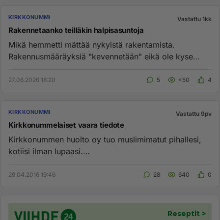
KIRKKONUMMI
Vastattu 1kk
Rakennetaanko teilläkin halpisasuntoja
Mikä hemmetti mättää nykyistä rakentamista.
Rakennusmääräyksiä "kevennetään" eikä ole kyse
enää pelkästään luvituksista....
27.06.2026 18:20
5
<50
4
KIRKKONUMMI
Vastattu 9pv
Kirkkonummelaiset vaara tiedote
Kirkkonummen huolto oy tuo muslimimatut pihallesi,
kotiisi ilman lupaasi.
http://mvlehti.net/2016/04/29/kirkkonummen-hu...
29.04.2016 19:46
28
640
0