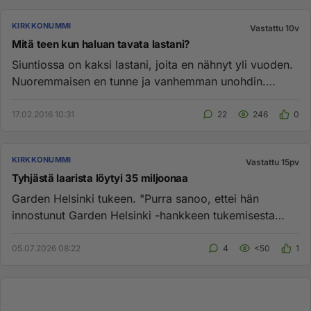
KIRKKONUMMI
Vastattu 10v
Mitä teen kun haluan tavata lastani?
Siuntiossa on kaksi lastani, joita en nähnyt yli vuoden.
Nuoremmaisen en tunne ja vanhemman unohdin.
Syynä vaimon ja las...
17.02.2016 10:31
22
246
0
KIRKKONUMMI
Vastattu 15pv
Tyhjästä laarista löytyi 35 miljoonaa
Garden Helsinki tukeen. "Purra sanoo, ettei hän
innostunut Garden Helsinki -hankkeen tukemisesta
mutta hyväksyi sen osa...
05.07.2026 08:22
4
<50
1