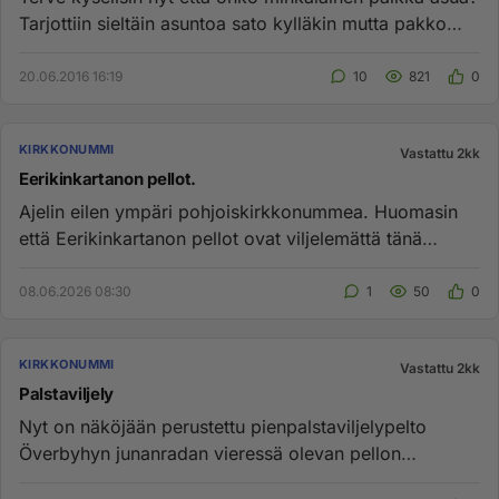
Tarjottiin sieltäin asuntoa sato kylläkin mutta pakko
muuttaa län...
20.06.2016 16:19
10
821
0
KIRKKONUMMI
Vastattu 2kk
Eerikinkartanon pellot.
Ajelin eilen ympäri pohjoiskirkkonummea. Huomasin
että Eerikinkartanon pellot ovat viljelemättä tänä
vuonna. Aiemmin ova...
08.06.2026 08:30
1
50
0
KIRKKONUMMI
Vastattu 2kk
Palstaviljely
Nyt on näköjään perustettu pienpalstaviljelypelto
Överbyhyn junanradan vieressä olevan pellon
pohjoispuolelle. Mistähän ...