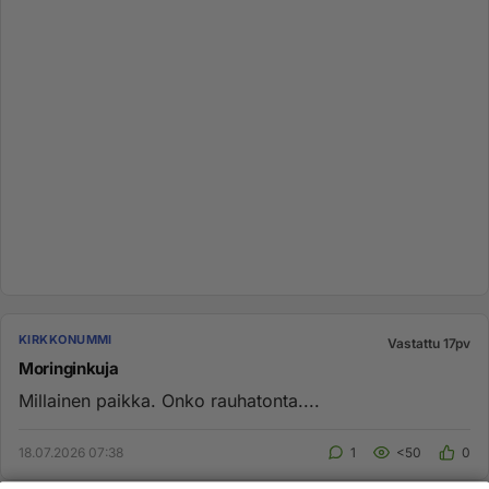
KIRKKONUMMI
Vastattu 17pv
Moringinkuja
Millainen paikka. Onko rauhatonta....
18.07.2026 07:38
1
<50
0