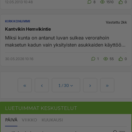
12.05.2013 10:48
8
1510
0
KIRKKONUMMI
Vastattu 2kk
Kantvikin Hemvikintie
Miksi kunta on antanut luvan sulkea verorahoin
maksetun kadun vain yksityisten asukkaiden käyttöön?
Tämä toimenpide on l...
30.05.2026 10:16
1
55
0
1
/
30
LUETUIMMAT KESKUSTELUT
PÄIVÄ
VIIKKO
KUUKAUSI