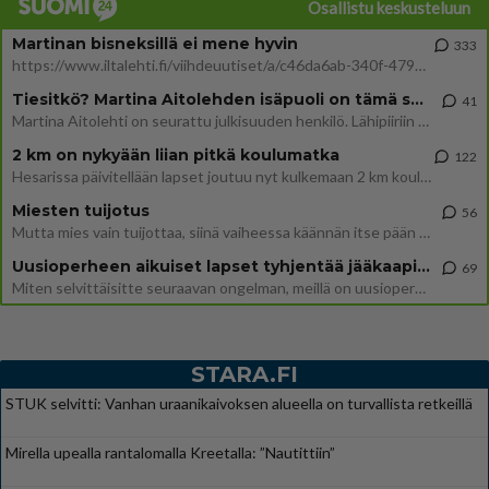
Osallistu keskusteluun
Martinan bisneksillä ei mene hyvin
333
https://www.iltalehti.fi/viihdeuutiset/a/c46da6ab-340f-4790-aaa7-0865eed2336 Yrityksen konkurssihakemus on tullut kärä
Tiesitkö? Martina Aitolehden isäpuoli on tämä suosittu laulaja
41
Martina Aitolehti on seurattu julkisuuden henkilö. Lähipiiriin mahtuu muitakin tunnettuja henkilöitä. Tiesitkö, että Ma
2 km on nykyään liian pitkä koulumatka
122
Hesarissa päivitellään lapset joutuu nyt kulkemaan 2 km kouluun jösses. Ruostefillarilla tuo matka menee vaikka miten äk
Miesten tuijotus
56
Mutta mies vain tuijottaa, siinä vaiheessa käännän itse pään pois. Mikä juttu? Yleensä jos joku tuijottaa tai katsoo, hä
Uusioperheen aikuiset lapset tyhjentää jääkaapin käydessään
69
Miten selvittäisitte seuraavan ongelman, meillä on uusioperhe, minulla teini-ikäiset lapset ja puolisolla aikuiset, jotk
STARA.FI
STUK selvitti: Vanhan uraanikaivoksen alueella on turvallista retkeillä
Mirella upealla rantalomalla Kreetalla: ”Nautittiin”