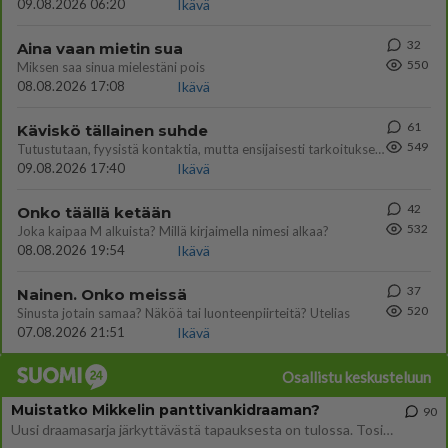
09.08.2026 06:20
Ikävä
32
Aina vaan mietin sua
550
Miksen saa sinua mielestäni pois
08.08.2026 17:08
Ikävä
61
Käviskö tällainen suhde
549
Tutustutaan, fyysistä kontaktia, mutta ensijaisesti tarkoituksena ei ole aloittaa mitään virallista tai rikkoa mitään? E
09.08.2026 17:40
Ikävä
42
Onko täällä ketään
532
Joka kaipaa M alkuista? Millä kirjaimella nimesi alkaa?
08.08.2026 19:54
Ikävä
37
Nainen. Onko meissä
520
Sinusta jotain samaa? Näköä tai luonteenpiirteitä? Utelias
07.08.2026 21:51
Ikävä
Osallistu keskusteluun
Muistatko Mikkelin panttivankidraaman?
90
Uusi draamasarja järkyttävästä tapauksesta on tulossa. Tositapahtumiin perustuva sarja ammentaa vuoden 1986 Mikkelin pan