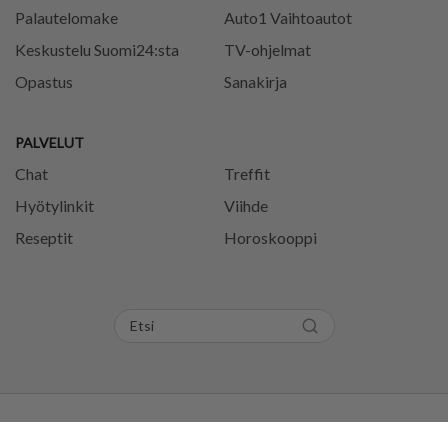
Palautelomake
Auto1 Vaihtoautot
Keskustelu Suomi24:sta
TV-ohjelmat
Opastus
Sanakirja
PALVELUT
Chat
Treffit
Hyötylinkit
Viihde
Reseptit
Horoskooppi
Tietosuojaseloste
Käyttöehdot
Evästeasetukset