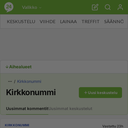
Valikko
KESKUSTELU
VIIHDE
LAINAA
TREFFIT
SÄÄNNÖT
Aihealueet
Kirkkonummi
Kirkkonummi
Uusi keskustelu
Uusimmat kommentit
Uusimmat keskustelut
KIRKKONUMMI
Vastattu 23h