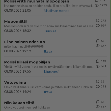
709
Poliisi yritti murhata mopopojan
1773
Nyt menee kissalan poikien touhu liian pitkälle! https://www.is.fi/kotimaa/art-2000012193221.html Karu video mopomiiti
08.08.2026 21:05
Maailman menoa
273
Mopomiitti!
929
Menikös öoliisilta yli tuo mppedinkans kisaaminen tais olla melkoinen riski vahigoittaa tarpeettomasti jopa kuolla tuoss
08.08.2026 18:32
Tuusula
67
Ei se nainen edes oo
867
mitenkään nätti 🤣🤣🤣🤣🤣
08.08.2026 19:19
Ikävä
113
Poliisi kiilasi mopoilijan
691
Ylellä leviää video jossa poliisi pysäyttää rajusti kiilamalla mopo pojan. Toivottavasti poliisi ottaa tuosta mallia myö
08.08.2026 19:55
Kiuruvesi
32
Vetovoima
591
Onko välillänne suuri vetovoima ja miten se ilmenee? Onko siitä haittaa?
08.08.2026 14:24
Ikävä
88
Niin kauan tätä
557
Onko vuotesi menneet hukkaan