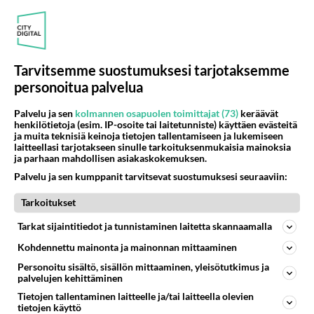
KIRKKONUMMI
Ei vastauksia
Rahat ESPANJAAN
Sanna Marinin EU-elvytyspakettia aletaan kohta
Tarvitsemme suostumuksesi tarjotaksemme
verorahoilla ja lainarahoilla maksamaan Espanjaan kun
personoitua palvelua
samalla espanjalain...
22.07.2026 07:33
0
<50
0
Palvelu ja sen
kolmannen osapuolen toimittajat (73)
keräävät
henkilötietoja (esim. IP-osoite tai laitetunniste) käyttäen evästeitä
ja muita teknisiä keinoja tietojen tallentamiseen ja lukemiseen
laitteellasi tarjotakseen sinulle tarkoituksenmukaisia mainoksia
ja parhaan mahdollisen asiakaskokemuksen.
KIRKKONUMMI
Vastattu 24pv
Kirkkonummen Kela kyytien kustannukset huippuluokkaa
Palvelu ja sen kumppanit tarvitsevat suostumuksesi seuraaviin:
Mistähän johtuu, onko. piikki auki https://yle.fi/a/74-
Tarkoitukset
20217700...
Tarkat sijaintitiedot ja tunnistaminen laitetta skannaamalla
Kohdennettu mainonta ja mainonnan mittaaminen
05.06.2026 06:44
2
65
0
Personoitu sisältö, sisällön mittaaminen, yleisötutkimus ja
palvelujen kehittäminen
KIRKKONUMMI
Ei vastauksia
Tietojen tallentaminen laitteelle ja/tai laitteella olevien
tietojen käyttö
Lisää junavuoroja Helsinki-Hanko