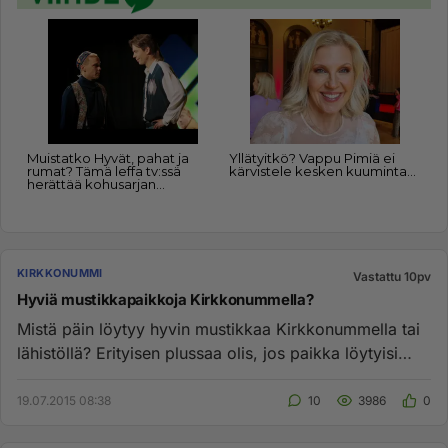
KIRKKONUMMI
Vastattu 10pv
Hyviä mustikkapaikkoja Kirkkonummella?
Mistä päin löytyy hyvin mustikkaa Kirkkonummella tai
lähistöllä? Erityisen plussaa olis, jos paikka löytyisi
pyöräilymat...
19.07.2015 08:38
10
3986
0