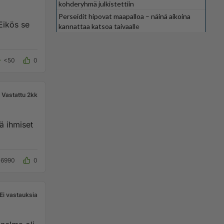
kohderyhmä julkistettiin
Perseidit hipovat maapalloa – näinä aikoina
Eikös se
kannattaa katsoa taivaalle
<50
0
Vastattu 2kk
ä ihmiset
16990
0
Ei vastauksia