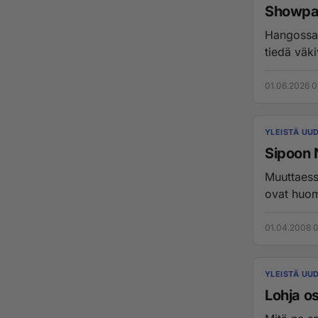
Showpa
Hangossa 
tiedä väki
01.06.2026 0
YLEISTÄ UU
Sipoon 
Muuttaessa
ovat huom
01.04.2008 0
YLEISTÄ UU
Lohja o