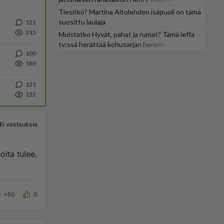
Tiesitkö? Martina Aitolehden isäpuoli on tämä
suosittu laulaja
121
315
Muistatko Hyvät, pahat ja rumat? Tämä leffa
tv:ssä herättää kohusarjan henkiin
100
189
121
152
Ei vastauksia
ita tulee.
<50
0