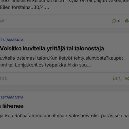
noo ihmiset ei kuluta tai osta?? kyllä on oli paljon väkee,tu
ilen torstaina..30/4....
6:10
0
DESTAMAASTA
.Voisitko kuvitella yrittäjä tai talonostaja
uvitella ostamasi talon.Kun tietyöt tehty.siuntiosta?kaupat
Kirkkonummi tai Lohja,kenties työpaikka hlkin suu...
6:03
1
DESTAMAASTA
us lähenee
 järkeä.Rahaa ammutaan ilmaan.Valoshow olisi paras sen n