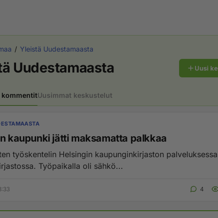
maa
Yleistä Uudestamaasta
stä Uudestamaasta
Uusi k
 kommentit
Uusimmat keskustelut
DESTAMAASTA
in kaupunki jätti maksamatta palkkaa
tten työskentelin Helsingin kaupunginkirjaston palveluksess
rjastossa. Työpaikalla oli sähkö...
3:33
4