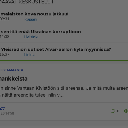
AAVAT KESKUSTELUT
malaisten kova nousu jatkuu!
09:31
Kajaani
 senttiä enää Ukrainan korruptioon
11:38
Helsinki
i Yleisradion uutiset Alvar-aallon kylä myynnissä?
16:37
Lieksa
DESTAMAASTA
hankkeista
n sinne Vantaan Kivistöön sitä areenaa. Ja mitä muita areeno
 näitä areenoita tulee, niin v...
n77
0
026 14:58