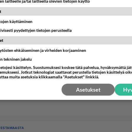
n laitteelle ja/tai laitteella olevien tietojen käyttö
t
etojen käyttäminen
iivisesti pyydettyjen tietojen perusteella
et
äytösten ehkäiseminen ja virheiden korjaaminen
ön tekninen jakelu
ietojesi käsittelyn. Suostumuksesi koskee tätä palvelua, hyväksymättä jä
mukseesi. Jotkut teknologiat saattavat perustella tietojen käsittelyä oike
uttaa muita asetuksia klikkaamalla "Asetukset" linkkiä.
Asetukset
Hyv
DESTAMAASTA