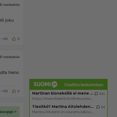
Ei vastauksia
lli joku
<50
0
Ei vastauksia
utta hieno
Osallistu keskusteluun
<50
0
Martinan bisneksillä ei mene hyvin
331
https://www.iltalehti.fi/viihdeuutiset/a/c46da6ab-340f-4790-aaa7-0865eed2336 Yrityksen konkurssihakemus on tullut kärä
Tiesitkö? Martina Aitolehden isäpuoli on tämä suosittu laulaja
34
Martina Aitolehti on seurattu julkisuuden henkilö. Lähipiiriin mahtuu muitakin tunnettuja henkilöitä. Tiesitkö, että Ma