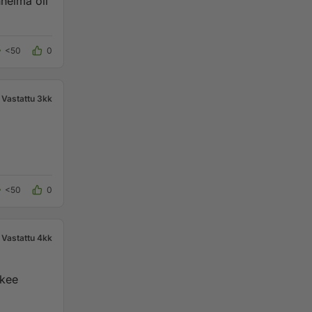
nnelma oli
<50
0
Vastattu 3kk
<50
0
Vastattu 4kk
äkee