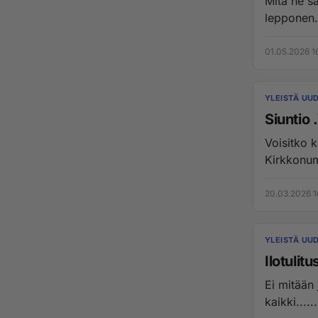
Mitä ne sa
lepponen.E
01.05.2026 1
YLEISTÄ UU
Siuntio 
Voisitko k
20.03.2026 1
YLEISTÄ UU
Ilotulit
Ei mitään
kaikki......