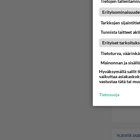
Tietojen tallentamine
Erityisominaisuude
Tarkkojen sijaintiti
Tunnista laitteet akt
Erityiset tarkoituks
Tietoturva, väärink
Mainonnan ja sisäll
Hyväksymällä sallit t
vaikuttaa asiakaskoke
vastustaa tätä tai mu
Tietosuoja
YLEISTÄ UU