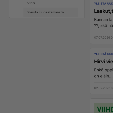
Vihti
YLEISTÄ UU
Laskut,
Yleistä Uudestamaasta
Kunnan las
??,eikä nä
07.07.2026 0
YLEISTÄ UU
Hirvi vi
Enkä oppi
on eläin...
02.07.2026 1