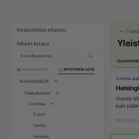
Keskustelun etusivu
Uusi
Ylei
Aiheet listaus
Uusimmat
KAIKKI AIHEET
NYKYINEN AIHE
YLEISTÄ UU
Keskustelu24
Helsing
Paikkakunnat
Vuosia si
Uusimaa
kuin pääki
Espoo
22.07.2026 1
Hanko
Helsinki