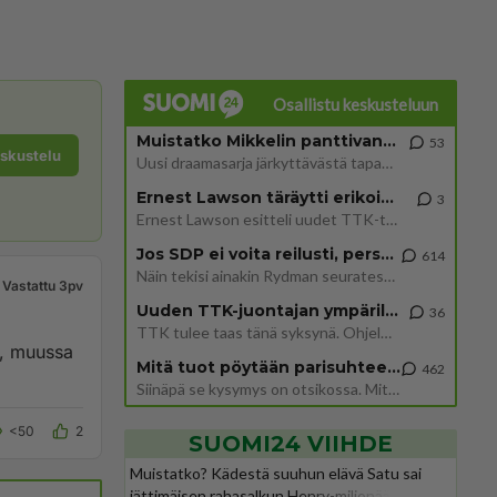
Osallistu keskusteluun
Muistatko Mikkelin panttivankidraaman?
53
eskustelu
Uusi draamasarja järkyttävästä tapauksesta on tulossa. Tositapahtumiin perustuva sarja ammentaa vuoden 1986 Mikkelin pan
Ernest Lawson täräytti erikoisen heiton TTK-lehdistötilaisuudessa: " Onko tässä tarkoituksena...?"
3
Ernest Lawson esitteli uudet TTK-tähtioppilaat ja opettajat torstaina 6.8. lehdistölle. Tulevalla kaudella on yksi hausk
Jos SDP ei voita reilusti, persut kumoavat demokratian Suomesta
614
Näin tekisi ainakin Rydman seuratessaan idolinsa Trumpin mallia https://www.is.fi/politiikka/art-2000012187244.html
Vastattu 3pv
Uuden TTK-juontajan ympärillä epätietoisuus sakenee - Nyt MTV hämmentää soppaa
36
TTK tulee taas tänä syksynä. Ohjelman uudet tähtioppilaat julkistetaan torstaina 6. elokuuta klo 14 alkavassa lehdistö
a, muussa
Mitä tuot pöytään parisuhteessa?
462
Siinäpä se kysymys on otsikossa. Mitäpä siis tuot/toisit pöytään parisuhteessa? Oletko mies vai nainen? Koetko sen mitä
<50
2
SUOMI24 VIIHDE
Muistatko? Kädestä suuhun elävä Satu sai
jättimäisen rahasalkun Henry-miljonääriltä