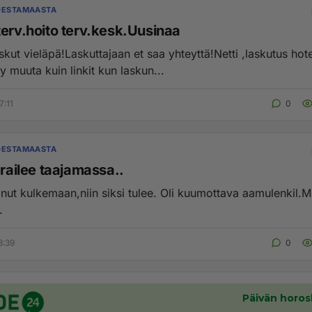
DESTAMAASTA
terv.hoito terv.kesk.Uusinaa
kut vieläpä!Laskuttajaan et saa yhteyttä!Netti ,laskutus hote
y muuta kuin linkit kun laskun...
7:11
0
DESTAMAASTA
erailee taajamassa..
nut kulkemaan,niin siksi tulee. Oli kuumottava aamulenkil.M
.
3:39
0