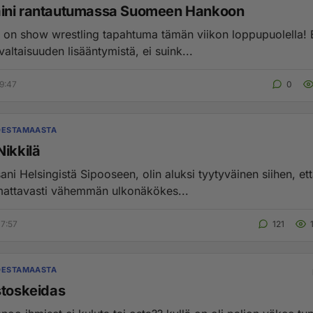
ini rantautumassa Suomeen Hankoon
on show wrestling tapahtuma tämän viikon loppupuolella! 
valtaisuuden lisääntymistä, ei suink...
9:47
0
DESTAMAASTA
Nikkilä
ni Helsingistä Sipooseen, olin aluksi tyytyväinen siihen, ett
attavasti vähemmän ulkonäkökes...
7:57
121
DESTAMAASTA
stoskeidas