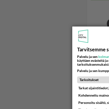
Tarvitsemme s
Palvelu ja sen
kolman
käyttäen evästeitä ja
tarkoituksenmukaisi
YLEISTÄ UU
Palvelu ja sen kumpp
Asuntom
Suunnitelt
Tarkoitukset
mainittiin 
Tarkat sijaintitiedo
Kohdennettu mainon
02.07.2026 1
Personoitu sisältö, 