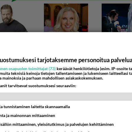
uostumuksesi tarjotaksemme personoitua palvelu
nen osapuolen toimittajat (73)
keräävät henkilötietoja (esim. IP-osoite ta
 muita teknisiä keinoja tietojen tallentamiseen ja lukemiseen laitteellasi t
a mainoksia ja parhaan mahdollisen asiakaskokemuksen.
DESTAMAASTA
anit tarvitsevat suostumuksesi seuraaviin:
essut lähivuosina
u länsiuudellemaalle,yksityisen maalle? ehkä lähivuosina,tv
eilen...
t ja tunnistaminen laitetta skannaamalla
ta ja mainonnan mittaaminen
3:36
1
sisällön mittaaminen, yleisötutkimus ja palvelujen kehittäminen