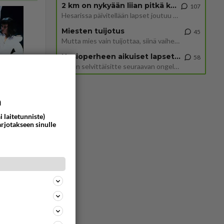
2 km on nykyään liian pitkä koulumatka
107
Hesarissa päivitellään lapset joutuu nyt kulkemaan 2 km kouluun jösses. Ruostefillarilla tuo matka menee vaikka miten äk
Miesten tuijotus
45
Mutta mies vain tuijottaa, siinä vaiheessa käännän itse pään pois. Mikä juttu? Yleensä jos joku tuijottaa tai katsoo, hä
Uusioperheen aikuiset lapset tyhjentää jääkaapin käydessään
58
Miten selvittäisitte seuraavan ongelman, meillä on uusioperhe, minulla teini-ikäiset lapset ja puolisolla aikuiset, jotk
a
i laitetunniste)
arjotakseen sinulle
Vastattu 1kk
ssä
<50
0