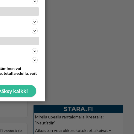
ttäminen voi
utetulla edulla, voit
äksy kaikki
STARA.FI
Mirella upealla rantalomalla Kreetalla:
”Nautittiin”
Aikuisten vesirokkorokotukset alkoivat –
Ei vastauksia