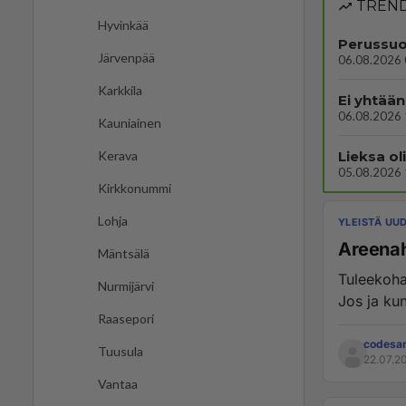
TREND
Hyvinkää
Perussuo
Järvenpää
06.08.2026 
Karkkila
Ei yhtään
06.08.2026 
Kauniainen
Lieksa ol
Kerava
05.08.2026 
Kirkkonummi
Lohja
YLEISTÄ UU
Areena
Mäntsälä
Tuleekoha
Nurmijärvi
Jos ja kun
Raasepori
codesa
Tuusula
22.07.2
Vantaa