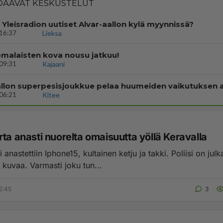
AAVAT KESKUSTELUT
i Yleisradion uutiset Alvar-aallon kylä myynnissä?
16:37
Lieksa
malaisten kova nousu jatkuu!
09:31
Kajaani
06:21
Kitee
ta anasti nuorelta omaisuutta yöllä Keravalla
astettiin Iphone15, kultainen ketju ja takki. Poliisi on julkaissut
epäillyistä kuvaa. Varmasti joku tun...
2:45
3