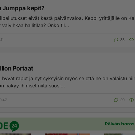
 Jumppa kepit?
lpailutukset eivät kestä päivänvaloa. Keppi yrittäjälle on K
 vaivihkaa hallitilaa? Onko til...
:11
38
lion Portaat
 hyvät raput ja nyt syksyisin myös se että ne on valaistu ni
jon näkyy ihmiset niitä suosi...
9:47
39