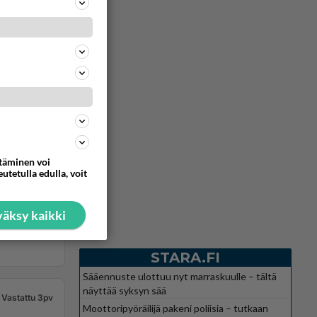
ttäminen voi
utetulla edulla, voit
äksy kaikki
STARA.FI
Sääennuste ulottuu nyt marraskuulle – tältä
näyttää syksyn sää
Vastattu 3pv
Moottoripyöräilijä pakeni poliisia – tutkaan