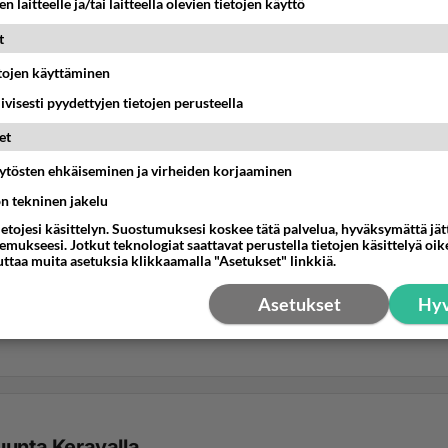
n laitteelle ja/tai laitteella olevien tietojen käyttö
t
etojen käyttäminen
iivisesti pyydettyjen tietojen perusteella
et
äytösten ehkäiseminen ja virheiden korjaaminen
ön tekninen jakelu
ietojesi käsittelyn. Suostumuksesi koskee tätä palvelua, hyväksymättä jä
mukseesi. Jotkut teknologiat saattavat perustella tietojen käsittelyä oike
uttaa muita asetuksia klikkaamalla "Asetukset" linkkiä.
Asetukset
Hyv
uunta Keravalla