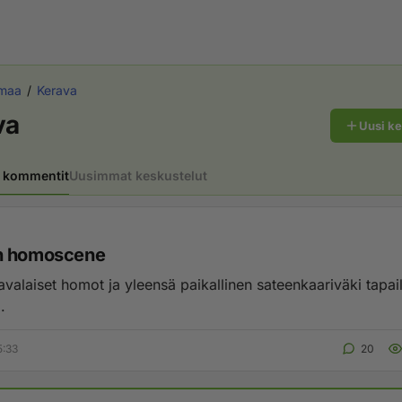
maa
Kerava
va
Uusi k
 kommentit
Uusimmat keskustelut
n homoscene
avalaiset homot ja yleensä paikallinen sateenkaariväki tapai
.
5:33
20