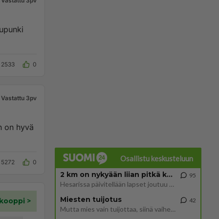
Vastattu 3pv
aupunki
2533
0
Vastattu 3pv
in on hyvä
Osallistu keskusteluun
5272
0
2 km on nykyään liian pitkä koulumatka
95
Hesarissa päivitellään lapset joutuu nyt kulkemaan 2 km kouluun jösses. Ruostefillarilla tuo matka menee vaikka miten äk
Miesten tuijotus
42
Mutta mies vain tuijottaa, siinä vaiheessa käännän itse pään pois. Mikä juttu? Yleensä jos joku tuijottaa tai katsoo, hä