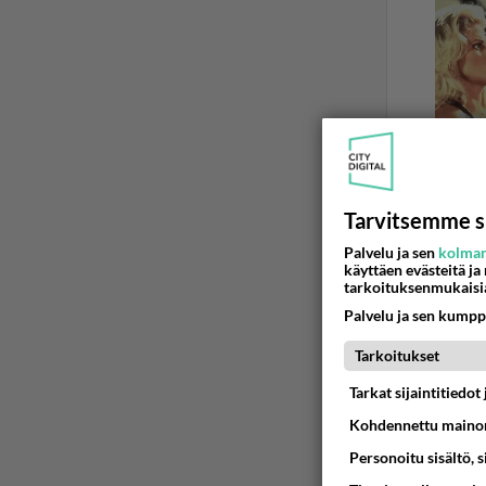
Tarvitsemme s
Palvelu ja sen
kolman
käyttäen evästeitä ja
KERAVA
tarkoituksenmukaisi
Keravan
Palvelu ja sen kumpp
Keravalla 
Tarkoitukset
kunnossa.
Tarkat sijaintitiedo
10.04.2017 13
Kohdennettu mainon
Personoitu sisältö, 