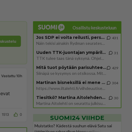
Osallistu keskusteluun
Jos SDP ei voita reilusti, persut kumoavat demokratian Suomesta
431
eskustelu
Näin tekisi ainakin Rydman seuratessaan idolinsa Trumpin mallia https://www.is.fi/politiikka/art-2000012187244.html
Uuden TTK-juontajan ympärillä epätietoisuus sakenee - Nyt MTV hämmentää soppaa
31
TTK tulee taas tänä syksynä. Ohjelman uudet tähtioppilaat julkistetaan torstaina 6. elokuuta klo 14 alkavassa lehdistö
Mitä tuot pöytään parisuhteessa?
429
Siinäpä se kysymys on otsikossa. Mitäpä siis tuot/toisit pöytään parisuhteessa? Oletko mies vai nainen? Koetko sen mitä
Vastattu 10h
Martinan bisneksillä ei mene hyvin
304
https://www.iltalehti.fi/viihdeuutiset/a/c46da6ab-340f-4790-aaa7-0865eed2336 Yrityksen konkurssihakemus on tullut kärä
levat
Tiesitkö? Martina Aitolehden isäpuoli on tämä suosittu laulaja
30
Martina Aitolehti on seurattu julkisuuden henkilö. Lähipiiriin mahtuu muitakin tunnettuja henkilöitä. Tiesitkö, että Ma
1513
0
SUOMI24 VIIHDE
Muistatko? Kädestä suuhun elävä Satu sai
jättimäisen rahasalkun Henry-miljonääriltä