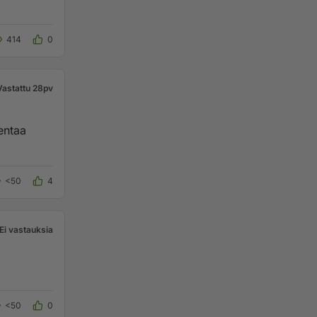
414
0
Vastattu 28pv
entaa
<50
4
Ei vastauksia
<50
0