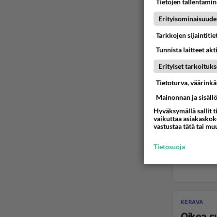
Tietojen tallentamine
Erityisominaisuude
Tarkkojen sijaintiti
Tunnista laitteet akt
Erityiset tarkoituks
Tietoturva, väärink
Mainonnan ja sisäll
Hyväksymällä sallit t
vaikuttaa asiakaskoke
vastustaa tätä tai mu
Tietosuoja
KERAVA
Oikea s