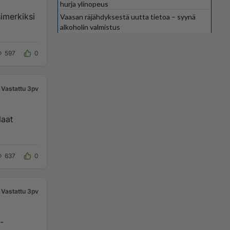
hurja ylinopeus
simerkiksi
Vaasan räjähdyksestä uutta tietoa – syynä
alkoholin valmistus
597
0
Vastattu 3pv
laat
637
0
Vastattu 3pv
-