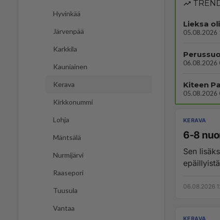
TREND
Hyvinkää
Lieksa ol
Järvenpää
05.08.2026 
Karkkila
Perussuo
06.08.2026 
Kauniainen
Kerava
05.08.2026 
Kirkkonummi
Lohja
KERAVA
6-8 nuor
Mäntsälä
Sen lisäksi an
Nurmijärvi
Raasepori
06.08.2026 1
Tuusula
Vantaa
KERAVA