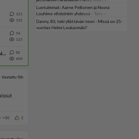
Luetuimmat: Aarne Pelkonen ja Noora
Louhimo vihdoinkin yhdessä - Tätä moni jo
121
odotti
132
Danny, 83, teki yllättävän teon - Missä on 25-
vuotias Helmi Loukasmäki?
56
123
82
Kiteen Pallon superpesisjoukkue pelaa huumeiden vaikutuksen alaisena
604
Vastattu 15h
<50
2