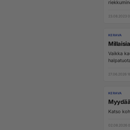
23.08.2023 0
KERAVA
Millais
Vaikka kau
halpatuota
27.06.2026 1
KERAVA
Myydään
Katso koh
02.08.2026 