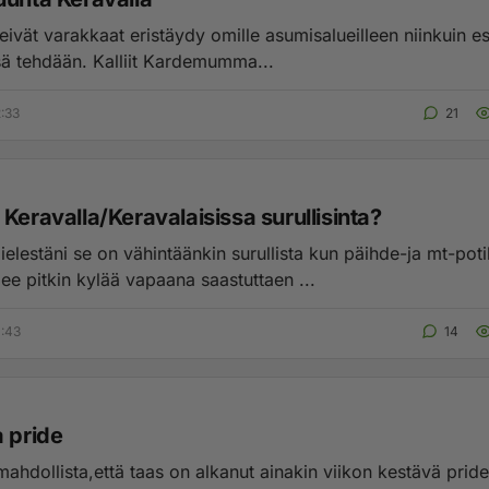
eivät varakkaat eristäydy omille asumisalueilleen niinkuin e
sä tehdään. Kalliit Kardemumma...
2:33
21
Keravalla/Keravalaisissa surullisinta?
elestäni se on vähintäänkin surullista kun päihde-ja mt-poti
ee pitkin kylää vapaana saastuttaen ...
1:43
14
a pride
ahdollista,että taas on alkanut ainakin viikon kestävä pride