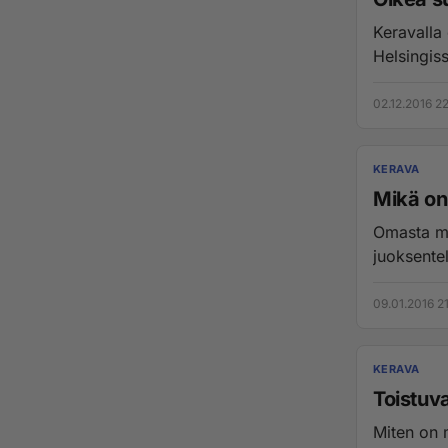
Keravalla 
Helsingis
02.12.2016 2
KERAVA
Mikä on 
Omasta mi
juoksentel
09.01.2016 2
KERAVA
Toistuv
Miten on m