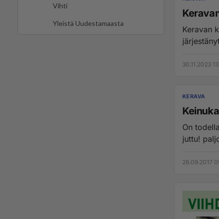
Vihti
Keravan
Yleistä Uudestamaasta
Keravan ki
järjestänyt
30.11.2023 13
KERAVA
Keinukal
On todella
juttu! pal
26.09.2017 0