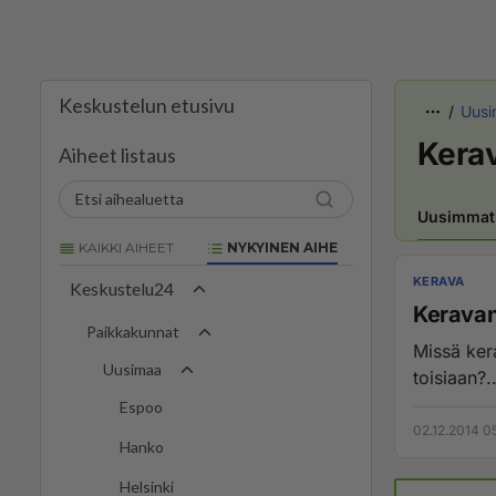
Keskustelun etusivu
Uusi
Kera
Aiheet listaus
Uusimmat
KAIKKI AIHEET
NYKYINEN AIHE
KERAVA
Keskustelu24
Kerava
Paikkakunnat
Missä ker
Uusimaa
toisiaan?..
Espoo
02.12.2014 0
Hanko
Helsinki