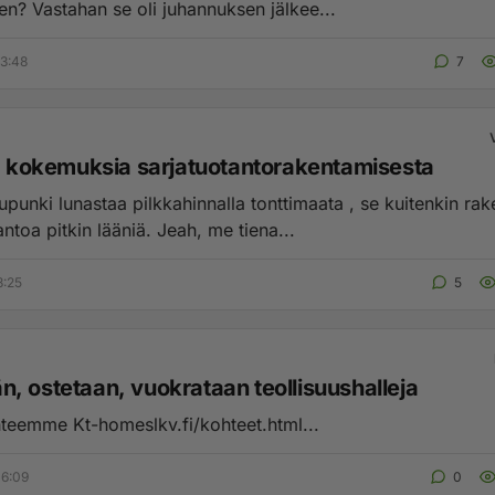
riekkuminen? Vastahan se oli juhannuksen jälkee...
3:48
7
ia kokemuksia sarjatuotantorakentamisesta
punki lunastaa pilkkahinnalla tonttimaata , se kuitenkin rak
ntoa pitkin lääniä. Jeah, me tiena...
8:25
5
, ostetaan, vuokrataan teollisuushalleja
teemme Kt-homeslkv.fi/kohteet.html...
06:09
0