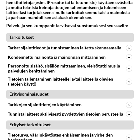
henkilötietoja (esim. IP-osoite tai laitetunniste) käyttäen evästeitä
ja muita teknisiä keinoja tietojen tallentamiseen ja lukemiseen
Takaisin ylös
laitteellasi tarjotakseen sinulle tarkoituksenmukaisia mainoksia
ja parhaan mahdollisen asiakaskokemuksen.
Palvelu ja sen kumppanit tarvitsevat suostumuksesi seuraaviin:
LUETUIMMAT KESKUSTELUT
Tarkoitukset
PÄIVÄ
VIIKKO
KUUKAUSI
Tarkat sijaintitiedot ja tunnistaminen laitetta skannaamalla
349
Mitä tuot pöytään parisuhteessa?
Kohdennettu mainonta ja mainonnan mittaaminen
1332
Siinäpä se kysymys on otsikossa. Mitäpä siis tuot/toisit pöytään parisuhteessa? Oletko mies vai nainen? Koetko sen mitä
04.08.2026 16:53
Sinkut
Personoitu sisältö, sisällön mittaaminen, yleisötutkimus ja
palvelujen kehittäminen
64
2 km on nykyään liian pitkä koulumatka
Tietojen tallentaminen laitteelle ja/tai laitteella olevien
tietojen käyttö
783
Hesarissa päivitellään lapset joutuu nyt kulkemaan 2 km kouluun jösses. Ruostefillarilla tuo matka menee vaikka miten äk
04.08.2026 10:07
Lieksa
Erityisominaisuudet
54
Mikä sinua ja kaivattuasi
Tarkkojen sijaintitietojen käyttäminen
773
Yhdistää??????
Tunnista laitteet aktiivisesti pyydettyjen tietojen perusteella
04.08.2026 18:50
Ikävä
Erityiset tarkoitukset
38
Sinulle mies
Tietoturva, väärinkäytösten ehkäiseminen ja virheiden
745
Kohtaamme jälleen kun on oikea aika. Sitä ei voi mikään eikä kukaan estää <3 <3
korjaaminen