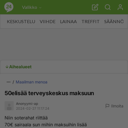
Valikko
KESKUSTELU
VIIHDE
LAINAA
TREFFIT
SÄÄNNÖT
Aihealueet
Maailman menoa
50elisää terveyskeskus maksuun
Anonyymi-ap
Ilmoita
2024-02-27 11:17:24
Niin soterahat riittää
70€ sairaala sun mihin maksuihin lisää