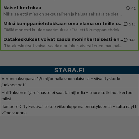
Naiset kertokaa
41
Miksi se että mies on seksuaalinen ja haluaa seksiä ja te olette hänen mielestänne haluttava on vastenmielistä? Mikä sii
Miksi kumppaniehdokkaan oma elämä on teille ongelma?
515
Täällä monesti kuulee vaatimuksia siitä, että kumppaniehdokkaalla ei saisi olla lemmikkejä, lapsia, kavereita, eksiä, su
Datakeskukset voivat saada moninkertaisesti enemmän palautuksia kuin mitä ne maksavat veroja
141
”Datakeskukset voivat saada moninkertaisesti enemmän palautuksia kuin mitä ne maksavat veroja”, sanoo professori Jussi K
STARA.FI
Veronmaksupäivä 1,9 miljoonalla suomalaisella – viivästyskorko
juoksee heti
Hallituksen miljardisäästö ei säästä miljardia – tuore tutkimus kertoo
miksi
Tampere City Festival tekee viikonloppuna ennätyksensä – tältä näytti
viime vuonna