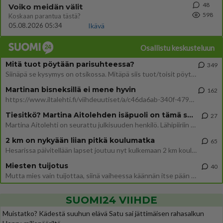
48
Voiko meidän välit
598
Koskaan parantua tästä?
05.08.2026 05:34
Ikävä
Osallistu keskusteluun
Mitä tuot pöytään parisuhteessa?
349
Siinäpä se kysymys on otsikossa. Mitäpä siis tuot/toisit pöytään parisuhteessa? Oletko mies vai nainen? Koetko sen mitä
Martinan bisneksillä ei mene hyvin
162
https://www.iltalehti.fi/viihdeuutiset/a/c46da6ab-340f-4790-aaa7-0865eed2336 Yrityksen konkurssihakemus on tullut kärä
Tiesitkö? Martina Aitolehden isäpuoli on tämä suosittu laulaja
27
Martina Aitolehti on seurattu julkisuuden henkilö. Lähipiiriin mahtuu muitakin tunnettuja henkilöitä. Tiesitkö, että Ma
2 km on nykyään liian pitkä koulumatka
65
Hesarissa päivitellään lapset joutuu nyt kulkemaan 2 km kouluun jösses. Ruostefillarilla tuo matka menee vaikka miten äk
Miesten tuijotus
40
Mutta mies vain tuijottaa, siinä vaiheessa käännän itse pään pois. Mikä juttu? Yleensä jos joku tuijottaa tai katsoo, hä
SUOMI24 VIIHDE
Muistatko? Kädestä suuhun elävä Satu sai jättimäisen rahasalkun