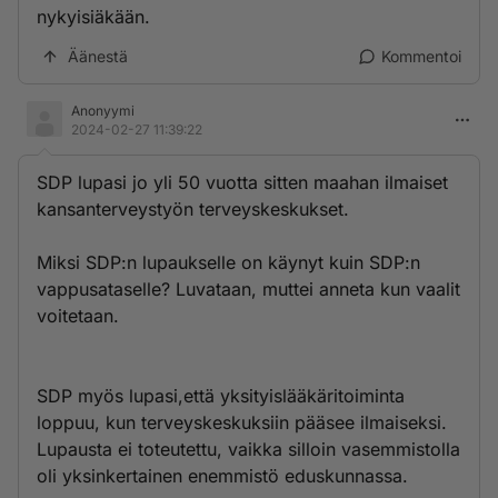
nykyisiäkään.
Äänestä
Kommentoi
Anonyymi
2024-02-27 11:39:22
SDP lupasi jo yli 50 vuotta sitten maahan ilmaiset
kansanterveystyön terveyskeskukset.
Miksi SDP:n lupaukselle on käynyt kuin SDP:n
vappusataselle? Luvataan, muttei anneta kun vaalit
voitetaan.
SDP myös lupasi,että yksityislääkäritoiminta
loppuu, kun terveyskeskuksiin pääsee ilmaiseksi.
Lupausta ei toteutettu, vaikka silloin vasemmistolla
oli yksinkertainen enemmistö eduskunnassa.