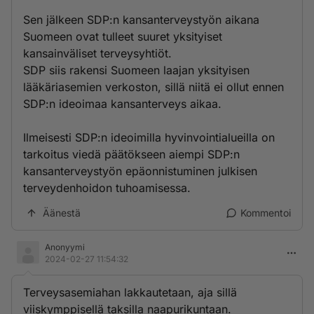
Sen jälkeen SDP:n kansanterveystyön aikana
Suomeen ovat tulleet suuret yksityiset
kansainväliset terveysyhtiöt.
SDP siis rakensi Suomeen laajan yksityisen
lääkäriasemien verkoston, sillä niitä ei ollut ennen
SDP:n ideoimaa kansanterveys aikaa.
Ilmeisesti SDP:n ideoimilla hyvinvointialueilla on
tarkoitus viedä päätökseen aiempi SDP:n
kansanterveystyön epäonnistuminen julkisen
terveydenhoidon tuhoamisessa.
Äänestä
Kommentoi
Anonyymi
2024-02-27 11:54:32
Terveysasemiahan lakkautetaan, aja sillä
viiskymppisellä taksilla naapurikuntaan.