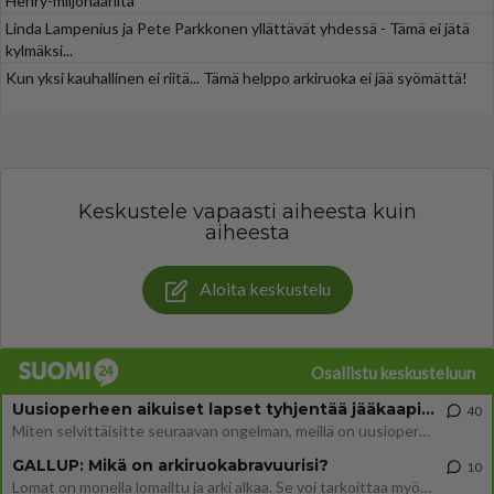
Henry-miljonääriltä
Linda Lampenius ja Pete Parkkonen yllättävät yhdessä - Tämä ei jätä
kylmäksi...
Kun yksi kauhallinen ei riitä... Tämä helppo arkiruoka ei jää syömättä!
Keskustele vapaasti aiheesta kuin
aiheesta
Aloita keskustelu
Osallistu keskusteluun
Uusioperheen aikuiset lapset tyhjentää jääkaapin käydessään
40
Miten selvittäisitte seuraavan ongelman, meillä on uusioperhe, minulla teini-ikäiset lapset ja puolisolla aikuiset, jotk
GALLUP: Mikä on arkiruokabravuurisi?
10
Lomat on monella lomailtu ja arki alkaa. Se voi tarkoittaa myös sitä, että grillailut on grillattu ja palataan arjen ruo