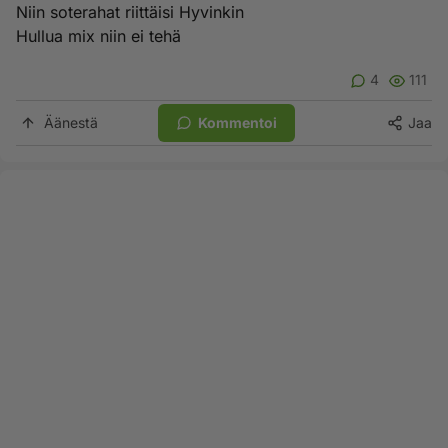
Niin soterahat riittäisi Hyvinkin
Hullua mix niin ei tehä
4
111
Äänestä
Kommentoi
Jaa