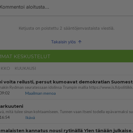
Kommentoi aloitusta...
Ketjusta on poistettu
2
sääntöjenvastaista viestiä.
Takaisin ylös
MMAT KESKUSTELUT
IKKO
KUUKAUSI
ei voita reilusti, persut kumoavat demokratian Suomes
09:02
Maailman menoa
 arkuuteni
16:54
Ikävä
Perussuomalaisten kannatus nousi rytinäll