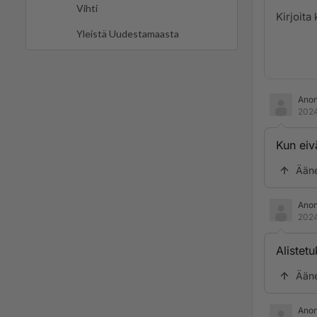
Vihti
Yleistä Uudestamaasta
Ano
2024
Kun eiv
Ään
Ano
2024
Alistetu
Ään
Ano