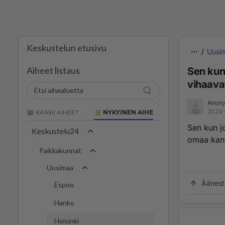
Keskustelun etusivu
Uusi
Aiheet listaus
Sen kun 
vihaava
Anony
2024-
KAIKKI AIHEET
NYKYINEN AIHE
Sen kun jo
Keskustelu24
omaa kans
Paikkakunnat
Uusimaa
Äänest
Espoo
Hanko
Helsinki