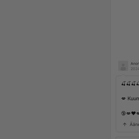
Ano
2024
🍒🍒🍒
💋 K­­u­u­­m­a­­t­­ 
🔞💋❤️
Ään