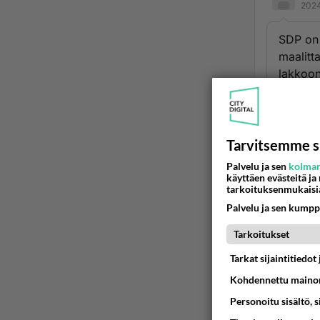
2024
SDP on 
maalitt
lakkoon,
vasemmi
haluava
on eri a
mihinkä
Tarvitsemme s
Palvelu ja sen
kolman
Ään
käyttäen evästeitä ja
tarkoituksenmukaisi
Ano
Palvelu ja sen kumpp
2024
Tarkoitukset
Olisiko
Tarkat sijaintitiedo
vihaa.
Kohdennettu mainon
Köyhät 
Personoitu sisältö, 
Ään