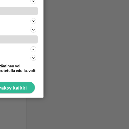
ttäminen voi
utetulla edulla, voit
äksy kaikki