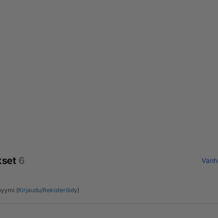
kset
6
Vanh
yymi (
Kirjaudu
/
Rekisteröidy
)