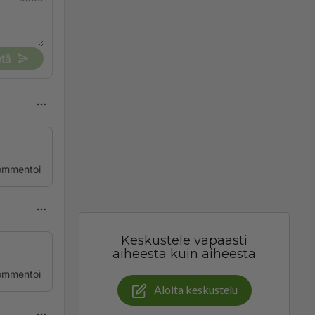
tä
ommentoi
Keskustele vapaasti
aiheesta kuin aiheesta
ommentoi
Aloita keskustelu