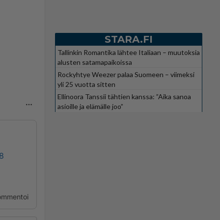
STARA.FI
Tallinkin Romantika lähtee Italiaan – muutoksia
alusten satamapaikoissa
Rockyhtye Weezer palaa Suomeen – viimeksi
yli 25 vuotta sitten
Ellinoora Tanssii tähtien kanssa: ”Aika sanoa
asioille ja elämälle joo”
98
ommentoi