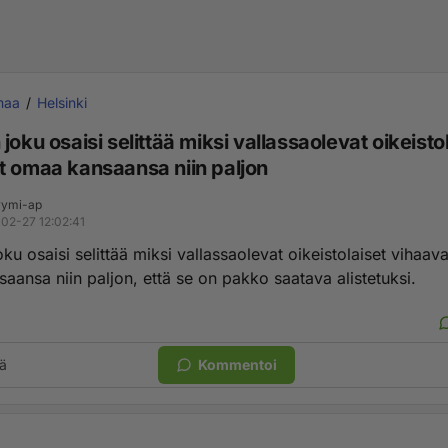
maa
Helsinki
joku osaisi selittää miksi vallassaolevat oikeisto
t omaa kansaansa niin paljon
ymi-ap
02-27 12:02:41
ku osaisi selittää miksi vallassaolevat oikeistolaiset vihaava
aansa niin paljon, että se on pakko saatava alistetuksi.
ä
Kommentoi