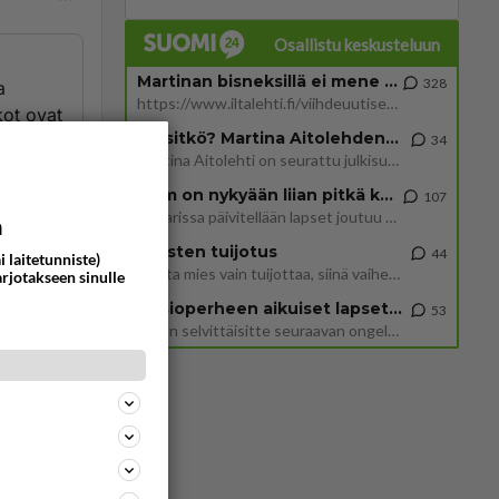
Osallistu keskusteluun
Martinan bisneksillä ei mene hyvin
328
a
https://www.iltalehti.fi/viihdeuutiset/a/c46da6ab-340f-4790-aaa7-0865eed2336 Yrityksen konkurssihakemus on tullut kärä
kot ovat
Tiesitkö? Martina Aitolehden isäpuoli on tämä suosittu laulaja
it
34
Martina Aitolehti on seurattu julkisuuden henkilö. Lähipiiriin mahtuu muitakin tunnettuja henkilöitä. Tiesitkö, että Ma
? Lakko
ei johda
2 km on nykyään liian pitkä koulumatka
107
Hesarissa päivitellään lapset joutuu nyt kulkemaan 2 km kouluun jösses. Ruostefillarilla tuo matka menee vaikka miten äk
a
Miesten tuijotus
44
i laitetunniste)
ommentoi
Mutta mies vain tuijottaa, siinä vaiheessa käännän itse pään pois. Mikä juttu? Yleensä jos joku tuijottaa tai katsoo, hä
arjotakseen sinulle
Uusioperheen aikuiset lapset tyhjentää jääkaapin käydessään
53
Miten selvittäisitte seuraavan ongelman, meillä on uusioperhe, minulla teini-ikäiset lapset ja puolisolla aikuiset, jotk
staan
ommentoi