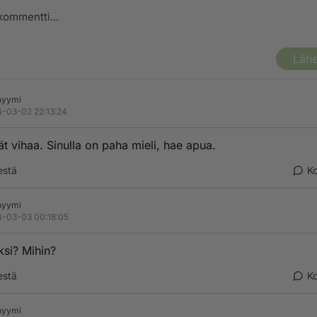
Lähe
nyymi
-03-02 22:13:24
ät vihaa. Sinulla on paha mieli, hae apua.
estä
K
nyymi
-03-03 00:18:05
ksi? Mihin?
estä
K
nyymi