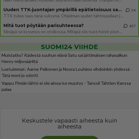
Uuden TTK-juontajan ympärillä epätietoisuus sakenee - Nyt MTV hämmentää soppaa
34
TTK tulee taas tänä syksynä. Ohjelman uudet tähtioppilaat julkistetaan torstaina 6. elokuuta klo 14 alkavassa lehdistö
Mitä tuot pöytään parisuhteessa?
457
Siinäpä se kysymys on otsikossa. Mitäpä siis tuot/toisit pöytään parisuhteessa? Oletko mies vai nainen? Koetko sen mitä
SUOMI24 VIIHDE
Muistatko? Kädestä suuhun elävä Satu sai jättimäisen rahasalkun
Henry-miljonääriltä
Luetuimmat: Aarne Pelkonen ja Noora Louhimo vihdoinkin yhdessä -
Tätä moni jo odotti
Vappu Pimiän lähtö ei ole ainoa iso muutos - Tanssii Tähtien Kanssa
palaa
Keskustele vapaasti aiheesta kuin
aiheesta