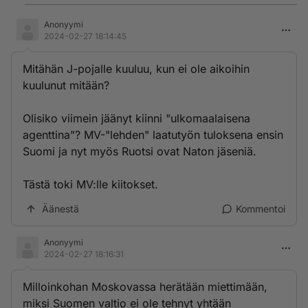
Anonyymi
2024-02-27 18:14:45
Mitähän J-pojalle kuuluu, kun ei ole aikoihin
kuulunut mitään?
Olisiko viimein jäänyt kiinni "ulkomaalaisena
agenttina"? MV-"lehden" laatutyön tuloksena ensin
Suomi ja nyt myös Ruotsi ovat Naton jäseniä.
Tästä toki MV:lle kiitokset.
Äänestä
Kommentoi
Anonyymi
2024-02-27 18:16:31
Milloinkohan Moskovassa herätään miettimään,
miksi Suomen valtio ei ole tehnyt yhtään