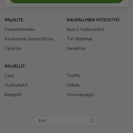
PALAUTE
KAUPALLINEN YHTEISTYÖ
Palautelomake
Auto1 Vaihtoautot
Keskustelu Suomi24:sta
TV-ohjelmat
Opastus
Sanakirja
PALVELUT
Chat
Treffit
Hyötylinkit
Viihde
Reseptit
Horoskooppi