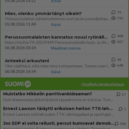
05.08.2026 03:21
Kitee
75
Mies, olenko ymmärtänyt oikein?
732
Ystävyys/salainen suhde/molemmat ovat täysin poissuljettuja asioita? Nainen
05.08.2026 11:40
Ikävä
468
Perussuomalaisten kannatus nousi rytinällä Ylen tänään julkaisemassa tuoreimmassa gallup-kyselyssä.
657
https://yle.fi/a/74-20239449 Perussuomalaisilla hurja- ja ylivoimaisesti suurin nousu tässä uudessa Ylen gallupissa. Kyl
06.08.2026 03:24
Maailman menoa
38
Anteeksi arkuuteni
648
Olen säälittävä, mitä tulee sinun kohtaamiseen. Tunnen vaan itseni todella epävarmaksi sun kanssa. Jos minun olisi pitän
06.08.2026 16:54
Ikävä
Osallistu keskusteluun
Muistatko Mikkelin panttivankidraaman?
27
Uusi draamasarja järkyttävästä tapauksesta on tulossa. Tositapahtumiin perustuva sarja ammentaa vuoden 1986 Mikkelin pan
Ernest Lawson täräytti erikoisen heiton TTK-lehdistötilaisuudessa: " Onko tässä tarkoituksena...?"
1
Ernest Lawson esitteli uudet TTK-tähtioppilaat ja opettajat torstaina 6.8. lehdistölle. Tulevalla kaudella on yksi hausk
Jos SDP ei voita reilusti, persut kumoavat demokratian Suomesta
508
Näin tekisi ainakin Rydman seuratessaan idolinsa Trumpin mallia https://www.is.fi/politiikka/art-2000012187244.html