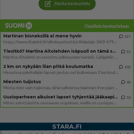
Aloita keskustelu
Osallistu keskusteluun
Martinan bisneksillä ei mene hyvin
327
https://www.iltalehti.fi/viihdeuutiset/a/c46da6ab-340f-4790-aaa7-0865eed2336 Yrityksen konkurssihakemus on tullut kärä
Tiesitkö? Martina Aitolehden isäpuoli on tämä suosittu laulaja
31
Martina Aitolehti on seurattu julkisuuden henkilö. Lähipiiriin mahtuu muitakin tunnettuja henkilöitä. Tiesitkö, että Ma
2 km on nykyään liian pitkä koulumatka
102
Hesarissa päivitellään lapset joutuu nyt kulkemaan 2 km kouluun jösses. Ruostefillarilla tuo matka menee vaikka miten äk
Miesten tuijotus
43
Mutta mies vain tuijottaa, siinä vaiheessa käännän itse pään pois. Mikä juttu? Yleensä jos joku tuijottaa tai katsoo, hä
Uusioperheen aikuiset lapset tyhjentää jääkaapin käydessään
50
Miten selvittäisitte seuraavan ongelman, meillä on uusioperhe, minulla teini-ikäiset lapset ja puolisolla aikuiset, jotk
STARA.FI