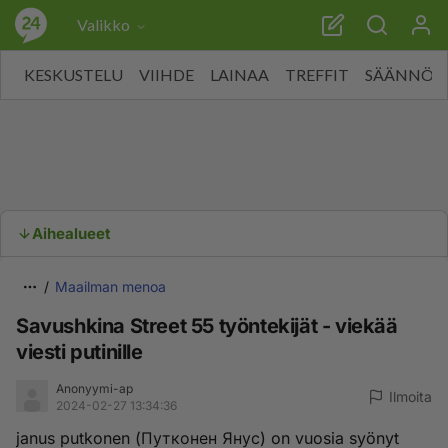
Valikko
KESKUSTELU
VIIHDE
LAINAA
TREFFIT
SÄÄNNÖT
Aihealueet
Maailman menoa
Savushkina Street 55 työntekijät - viekää
viesti putinille
Anonyymi-ap
Ilmoita
2024-02-27 13:34:36
janus putkonen (Путконен Янус) on vuosia syönyt