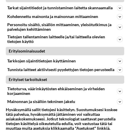
🔞❤️❤️❤️❤️❤️🔞💋💋💋💋💋🔞
Tarkat sijaintitiedot ja tunnistaminen laitetta skannaamalla
Äänestä
Kommentoi
Kohdennettu mainonta ja mainonnan mittaaminen
Personoitu sisältö, sisällön mittaaminen, yleisötutkimus ja
palvelujen kehittäminen
Kommentoi aloitusta...
Tietojen tallentaminen laitteelle ja/tai laitteella olevien
tietojen käyttö
Erityisominaisuudet
Ketjusta on poistettu
5
sääntöjenvastaista viestiä.
Tarkkojen sijaintitietojen käyttäminen
Takaisin ylös
Tunnista laitteet aktiivisesti pyydettyjen tietojen perusteella
Erityiset tarkoitukset
LUETUIMMAT KESKUSTELUT
Tietoturva, väärinkäytösten ehkäiseminen ja virheiden
korjaaminen
PÄIVÄ
VIIKKO
KUUKAUSI
Mainonnan ja sisällön tekninen jakelu
327
Martinan bisneksillä ei mene hyvin
Hyväksymällä sallit tietojesi käsittelyn. Suostumuksesi koskee
1598
https://www.iltalehti.fi/viihdeuutiset/a/c46da6ab-340f-4790-aaa7-0865eed2336 Yrityksen konkurssihakemus on tullut kärä
tätä palvelua, hyväksymättä jättäminen voi vaikuttaa
05.08.2026 05:51
Kotimaiset julkkisjuorut
asiakaskokemukseesi. Jotkut teknologiat saattavat perustella
tietojen käsittelyä oikeutetulla edulla, voit vastustaa tätä tai
muuttaa muita asetuksia klikkaamalla "Asetukset" linkkiä.
31