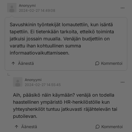
Anonyymi
2024-02-27 14:49:08
Savushkinin työntekijät lomautettiin, kun isäntä
tapettiin. Ei tietenkään tarkoita, etteikö toiminta
jatkuisi jossain muualla. Venäjän budjettiin on
varattu ihan kohtuullinen summa
informaatiovaikuttamiseen.
Äänestä
Kommentoi
Anonyymi
2024-02-27 14:55:45
Aih, pääsikö näin käymään? venäjä on todella
haastellinen ympäristö HR-henkilöstölle kun
yhteyshenkilöt tuntuu jatkuvasti räjähtelevän tai
putoilevan.
Äänestä
Kommentoi