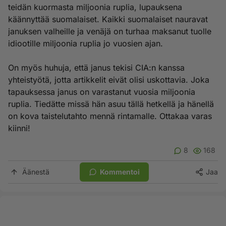
teidän kuormasta miljoonia ruplia, lupauksena
käännyttää suomalaiset. Kaikki suomalaiset nauravat
januksen valheille ja venäjä on turhaa maksanut tuolle
idiootille miljoonia ruplia jo vuosien ajan.
On myös huhuja, että janus tekisi CIA:n kanssa
yhteistyötä, jotta artikkelit eivät olisi uskottavia. Joka
tapauksessa janus on varastanut vuosia miljoonia
ruplia. Tiedätte missä hän asuu tällä hetkellä ja hänellä
on kova taistelutahto mennä rintamalle. Ottakaa varas
kiinni!
8
168
Äänestä
Kommentoi
Jaa