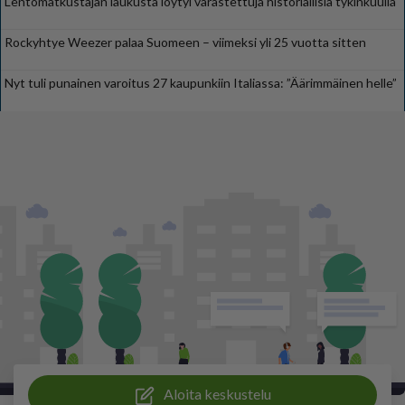
Lentomatkustajan laukusta löytyi varastettuja historiallisia tykinkuulia
Rockyhtye Weezer palaa Suomeen – viimeksi yli 25 vuotta sitten
Nyt tuli punainen varoitus 27 kaupunkiin Italiassa: ”Äärimmäinen helle”
Aloita keskustelu