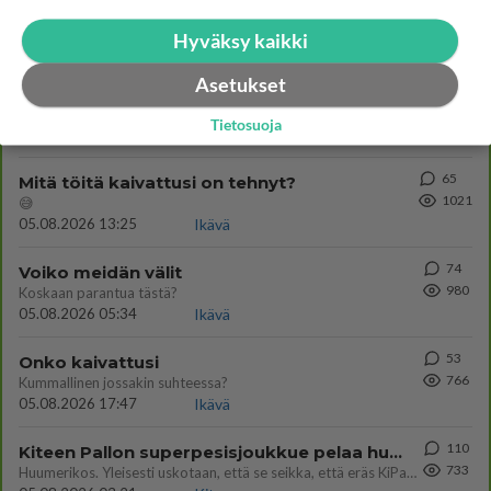
Tiesitkö? Martina Aitolehden isäpuoli on tämä suosittu laulaja
1299
Martina Aitolehti on seurattu julkisuuden henkilö. Lähipiiriin mahtuu muitakin tunnettuja henkilöitä. Tiesitkö, että Ma
Hyväksy kaikki
05.08.2026 07:23
Kotimaiset julkkisjuorut
Asetukset
507
Jos SDP ei voita reilusti, persut kumoavat demokratian Suomesta
1247
Näin tekisi ainakin Rydman seuratessaan idolinsa Trumpin mallia https://www.is.fi/politiikka/art-2000012187244.html
Tietosuoja
06.08.2026 09:02
Maailman menoa
65
Mitä töitä kaivattusi on tehnyt?
1021
😅
05.08.2026 13:25
Ikävä
74
Voiko meidän välit
980
Koskaan parantua tästä?
05.08.2026 05:34
Ikävä
53
Onko kaivattusi
766
Kummallinen jossakin suhteessa?
05.08.2026 17:47
Ikävä
110
Kiteen Pallon superpesisjoukkue pelaa huumeiden vaikutuksen alaisena
733
Huumerikos. Yleisesti uskotaan, että se seikka, että eräs KiPan pelaaja kärähtää huumeista, on vain jäävuoren huippu. M