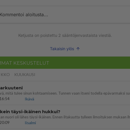
Kommentoi aloitusta...
Ketjusta on poistettu
2
sääntöjenvastaista viestiä.
Takaisin ylös
MMAT KESKUSTELUT
IKKO
KUUKAUSI
 arkuuteni
16:54
Ikävä
ein täysi-ikäinen hukkui?
20:09
Iisalmi