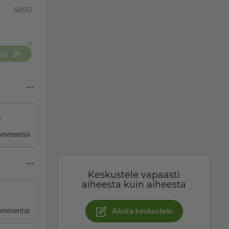
5000
tä
.
ommentoi
Keskustele vapaasti
aiheesta kuin aiheesta
Aloita keskustelu
ommentoi