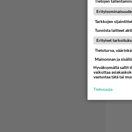
Tietojen tallentamine
Erityisominaisuude
Tarkkojen sijaintiti
Tunnista laitteet akt
Erityiset tarkoituks
Tietoturva, väärink
Mainonnan ja sisäll
Hyväksymällä sallit t
vaikuttaa asiakaskoke
vastustaa tätä tai mu
Tietosuoja