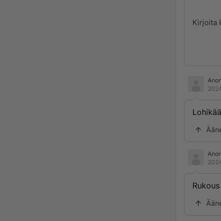
Ano
2024
Lohikää
Ään
Ano
2024
Rukous 
Ään