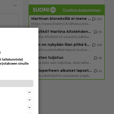
Osallistu keskusteluun
Martinan bisneksillä ei mene hyvin
332
https://www.iltalehti.fi/viihdeuutiset/a/c46da6ab-340f-4790-aaa7-0865eed2336 Yrityksen konkurssihakemus on tullut kärä
ommentoi
Tiesitkö? Martina Aitolehden isäpuoli on tämä suosittu laulaja
35
Martina Aitolehti on seurattu julkisuuden henkilö. Lähipiiriin mahtuu muitakin tunnettuja henkilöitä. Tiesitkö, että Ma
2 km on nykyään liian pitkä koulumatka
109
Hesarissa päivitellään lapset joutuu nyt kulkemaan 2 km kouluun jösses. Ruostefillarilla tuo matka menee vaikka miten äk
a
Miesten tuijotus
45
i laitetunniste)
Mutta mies vain tuijottaa, siinä vaiheessa käännän itse pään pois. Mikä juttu? Yleensä jos joku tuijottaa tai katsoo, hä
arjotakseen sinulle
ommentoi
Uusioperheen aikuiset lapset tyhjentää jääkaapin käydessään
61
Miten selvittäisitte seuraavan ongelman, meillä on uusioperhe, minulla teini-ikäiset lapset ja puolisolla aikuiset, jotk