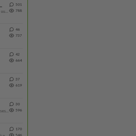
501
ä Ylen tänään julkaisemassa tuoreimmassa gallup-kyselyssä.
788
https://yle.fi/a/74-20239449 Perussuomalaisilla hurja- ja ylivoimaisesti suurin nousu tässä uudessa Ylen gallupissa. Kyl
46
737
42
664
37
619
30
596
Yhtä paljon, kuin minä sinusta? Haaveissa ollaan kahdestaan, rauhassa ja lähennytään fyysisesti ja tutustutaan syvemmin
170
546
Tulevat tänne palstalle haukkumaan miehiä ja naljailemaan miehelle, kehuvat olevansa heitä parempia. Itse asuvat MIEHE