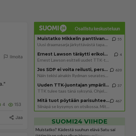
Osallistu keskusteluun
Muistatko Mikkelin panttivankidraaman?
55
Uusi draamasarja järkyttävästä tapauksesta on tulossa. Tositapahtumiin perustuva sarja ammentaa vuoden 1986 Mikkelin pan
Ernest Lawson täräytti erikoisen heiton TTK-lehdistötilaisuudessa: " Onko tässä tarkoituksena...?"
4
Ilmoita
Ernest Lawson esitteli uudet TTK-tähtioppilaat ja opettajat torstaina 6.8. lehdistölle. Tulevalla kaudella on yksi hausk
Jos SDP ei voita reilusti, persut kumoavat demokratian Suomesta
620
Näin tekisi ainakin Rydman seuratessaan idolinsa Trumpin mallia https://www.is.fi/politiikka/art-2000012187244.html
a."
Uuden TTK-juontajan ympärillä epätietoisuus sakenee - Nyt MTV hämmentää soppaa
37
TTK tulee taas tänä syksynä. Ohjelman uudet tähtioppilaat julkistetaan torstaina 6. elokuuta klo 14 alkavassa lehdistö
Mitä tuot pöytään parisuhteessa?
467
4
153
Siinäpä se kysymys on otsikossa. Mitäpä siis tuot/toisit pöytään parisuhteessa? Oletko mies vai nainen? Koetko sen mitä
Jaa
SUOMI24 VIIHDE
Muistatko? Kädestä suuhun elävä Satu sai
jättimäisen rahasalkun Henry-miljonääriltä