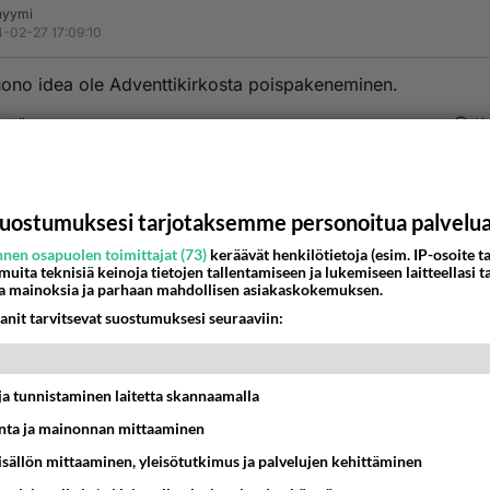
nyymi
-02-27 17:09:10
uono idea ole Adventtikirkosta poispakeneminen.
estä
K
Anonyymi
024-02-27 17:16:58
uostumuksesi tarjotaksemme personoitua palvelu
kkin korpeen pois suurista kaupungeista.
nen osapuolen toimittajat (73)
keräävät henkilötietoja (esim. IP-osoite ta
 muita teknisiä keinoja tietojen tallentamiseen ja lukemiseen laitteellasi t
nestä
K
a mainoksia ja parhaan mahdollisen asiakaskokemuksen.
anit tarvitsevat suostumuksesi seuraaviin:
t ja tunnistaminen laitetta skannaamalla
ta ja mainonnan mittaaminen
sisällön mittaaminen, yleisötutkimus ja palvelujen kehittäminen