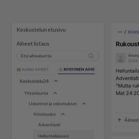
Keskustelun etusivu
Krist
Aiheet listaus
Rukoust
Anony
2024-
KAIKKI AIHEET
NYKYINEN AIHE
Helluntail
Adventisti
Keskustelu24
"Mutta ruk
Mat 24:20
Yhteiskunta
Uskonnot ja uskomukset
Kristinusko
Äänest
Adventismi
Helluntailaisuus