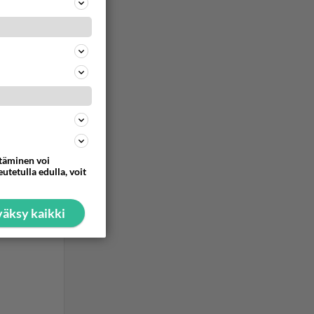
ttäminen voi
utetulla edulla, voit
äksy kaikki