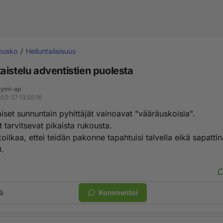
inusko
Helluntailaisuus
aistelu adventistien puolesta
ymi-ap
02-27 13:50:16
aiset sunnuntain pyhittäjät vainoavat "vääräuskoisia".
t tarvitsevat pikaista rukousta.
oilkaa, ettei teidän pakonne tapahtuisi talvella eikä sapattin
.
ä
Kommentoi