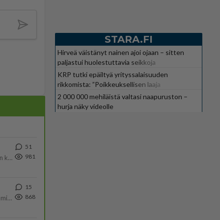
STARA.FI
Hirveä väistänyt nainen ajoi ojaan – sitten
paljastui huolestuttavia seikkoja
KRP tutki epäiltyä yrityssalaisuuden
rikkomista: ”Poikkeuksellisen laaja
kokonaisuus”
2 000 000 mehiläistä valtasi naapuruston –
hurja näky videolle
51
981
Olen säälittävä, mitä tulee sinun kohtaamiseen. Tunnen vaan itseni todella epävarmaksi sun kanssa. Jos minun olisi pitän
15
868
Poliisin mukaan nuori oli lähes täysi-ikäinen. Ennen iltakuutta tulleen ilmoituksen mukaan ihminen oli joutunut mahdoll