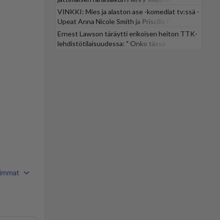
VINKKI: Mies ja alaston ase -komediat tv:ssä -
Upeat Anna Nicole Smith ja Priscilla Presley
mukana
Ernest Lawson täräytti erikoisen heiton TTK-
lehdistötilaisuudessa: " Onko tässä
tarkoituksena...?"
immat