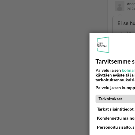
Ano
2024
Ei se h
Ään
2
Tarvitsemme s
Jonne
Palvelu ja sen
kolman
käyttäen evästeitä ja
Ää
tarkoituksenmukaisi
Palvelu ja sen kumpp
Tarkoitukset
Tarkat sijaintitiedo
Kohdennettu mainon
Personoitu sisältö, 