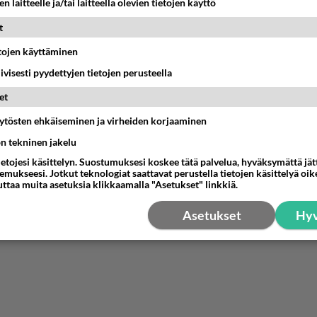
n laitteelle ja/tai laitteella olevien tietojen käyttö
t
etojen käyttäminen
iivisesti pyydettyjen tietojen perusteella
et
äytösten ehkäiseminen ja virheiden korjaaminen
ön tekninen jakelu
ietojesi käsittelyn. Suostumuksesi koskee tätä palvelua, hyväksymättä jä
mukseesi. Jotkut teknologiat saattavat perustella tietojen käsittelyä oike
uttaa muita asetuksia klikkaamalla "Asetukset" linkkiä.
Asetukset
Hyv