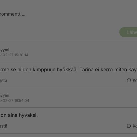
Lähe
nyymi
-02-27 15:30:14
rme se niiden kimppuun hyökkää. Tarina ei kerro miten käy
estä
K
nyymi
-02-27 16:54:04
on aina hyväksi.
estä
K