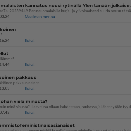
Perussuomalaisten kannatus nousi rytinäll
03:24
Maailman menoa
köinen
 ?
16:24
Ikävä
llut
illämme?
14:44
Ikävä
köinen pakkaus
äköinen pakkaus nainen.
13:03
Ikävä
öhän vielä minusta?
07:42
Ikävä
emmistofeministinaisasianaiset