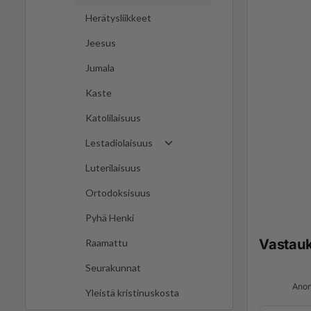
Herätysliikkeet
Jeesus
Jumala
Kaste
Katolilaisuus
Lestadiolaisuus
Luterilaisuus
Ortodoksisuus
Pyhä Henki
Vastau
Raamattu
Seurakunnat
Anon
Yleistä kristinuskosta