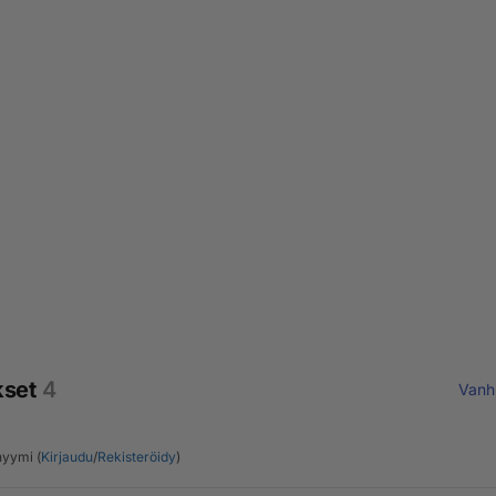
kset
4
Vanh
yymi (
Kirjaudu
/
Rekisteröidy
)