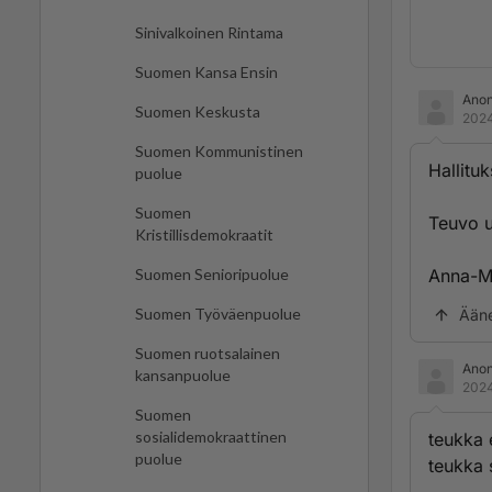
Sinivalkoinen Rintama
Suomen Kansa Ensin
Ano
Suomen Keskusta
2024
Suomen Kommunistinen
Hallitu
puolue
Suomen
Teuvo u
Kristillisdemokraatit
Anna-Ma
Suomen Senioripuolue
Suomen Työväenpuolue
Ään
Suomen ruotsalainen
Ano
kansanpuolue
2024
Suomen
sosialidemokraattinen
teukka 
puolue
teukka 