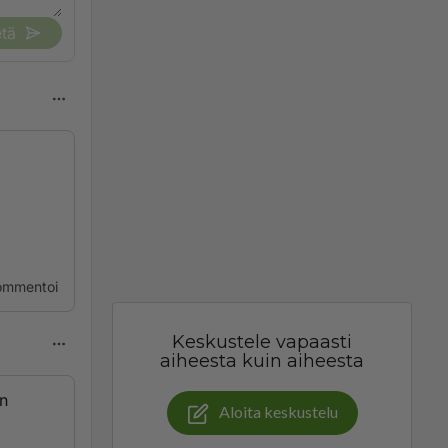
tä
ommentoi
Keskustele vapaasti
aiheesta kuin aiheesta
en
Aloita keskustelu