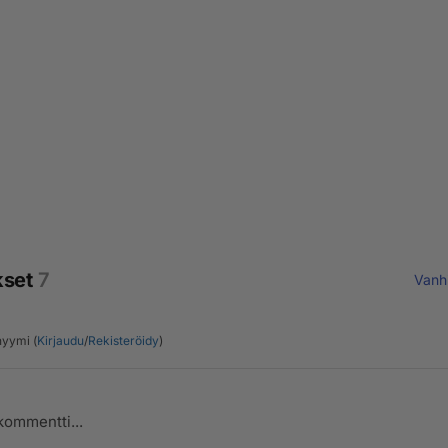
kset
7
Vanh
yymi (
Kirjaudu
/
Rekisteröidy
)