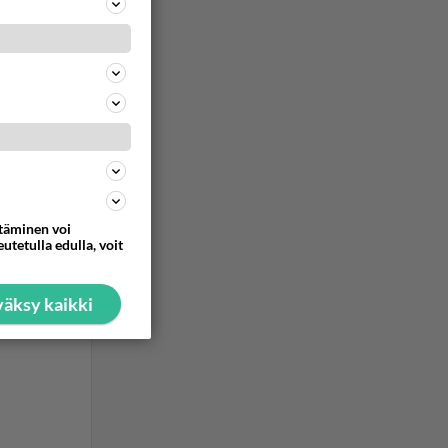
ommentoi
ttäminen voi
utetulla edulla, voit
äksy kaikki