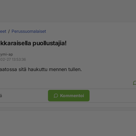
eet
Perussuomalaiset
kkaraisella puollustajia!
ymi-ap
02-27 13:53:36
aatossa sitä haukuttu mennen tullen.
ä
Kommentoi