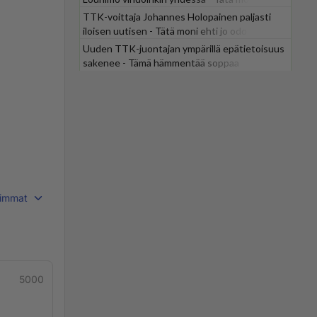
odotti
TTK-voittaja Johannes Holopainen paljasti
iloisen uutisen - Tätä moni ehti jo odottaa
Uuden TTK-juontajan ympärillä epätietoisuus
sakenee - Tämä hämmentää soppaa
immat
5000