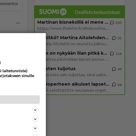
ommentoi
Osallistu keskusteluun
Martinan bisneksillä ei mene hyvin
333
https://www.iltalehti.fi/viihdeuutiset/a/c46da6ab-340f-4790-aaa7-0865eed2336 Yrityksen konkurssihakemus on tullut kärä
Tiesitkö? Martina Aitolehden isäpuoli on tämä suosittu laulaja
35
 Teuvo
Martina Aitolehti on seurattu julkisuuden henkilö. Lähipiiriin mahtuu muitakin tunnettuja henkilöitä. Tiesitkö, että Ma
ötyä.
2 km on nykyään liian pitkä koulumatka
116
kuin
Hesarissa päivitellään lapset joutuu nyt kulkemaan 2 km kouluun jösses. Ruostefillarilla tuo matka menee vaikka miten äk
a
Miesten tuijotus
49
i laitetunniste)
Mutta mies vain tuijottaa, siinä vaiheessa käännän itse pään pois. Mikä juttu? Yleensä jos joku tuijottaa tai katsoo, hä
arjotakseen sinulle
ommentoi
Uusioperheen aikuiset lapset tyhjentää jääkaapin käydessään
66
Miten selvittäisitte seuraavan ongelman, meillä on uusioperhe, minulla teini-ikäiset lapset ja puolisolla aikuiset, jotk
a ainesta
mä eikä
, missä,