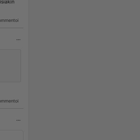
isiakin
ommentoi
kin
puuhassa?
ommentoi