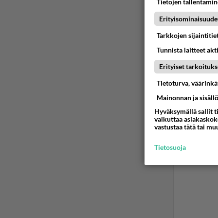
Tietojen tallentamine
millo
Olette
Erityisominaisuude
Ää
Tarkkojen sijaintiti
Tunnista laitteet akt
Erityiset tarkoituks
Tietoturva, väärink
Mainonnan ja sisäll
Hyväksymällä sallit t
vaikuttaa asiakaskoke
vastustaa tätä tai mu
Tietosuoja