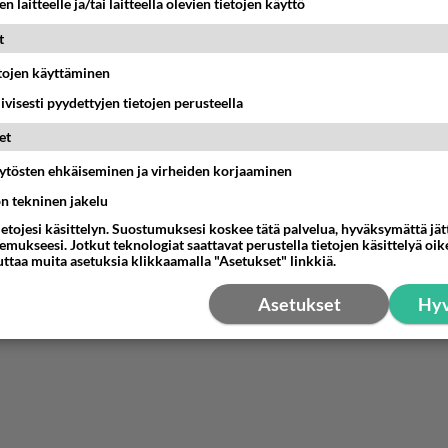
n laitteelle ja/tai laitteella olevien tietojen käyttö
inkin sekoileva Teuvo.
 asian ytimessä.
t
nestä
K
etojen käyttäminen
iivisesti pyydettyjen tietojen perusteella
et
äytösten ehkäiseminen ja virheiden korjaaminen
ön tekninen jakelu
ietojesi käsittelyn. Suostumuksesi koskee tätä palvelua, hyväksymättä jä
mukseesi. Jotkut teknologiat saattavat perustella tietojen käsittelyä oike
uttaa muita asetuksia klikkaamalla "Asetukset" linkkiä.
Asetukset
Hyv