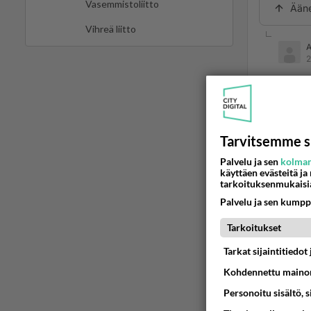
Vasemmistoliitto
Ään
Vihreä liitto
2
Teuvo 
todell
on lii
Persuj
Tarvitsemme s
mitä, 
Palvelu ja sen
kolman
käyttäen evästeitä ja
Ää
tarkoituksenmukaisi
Palvelu ja sen kumpp
2
Tarkoitukset
Ano
Tarkat sijaintitiedo
Teuvo
Kohdennettu mainon
persu
Personoitu sisältö, 
hänes
Lue l
Persu