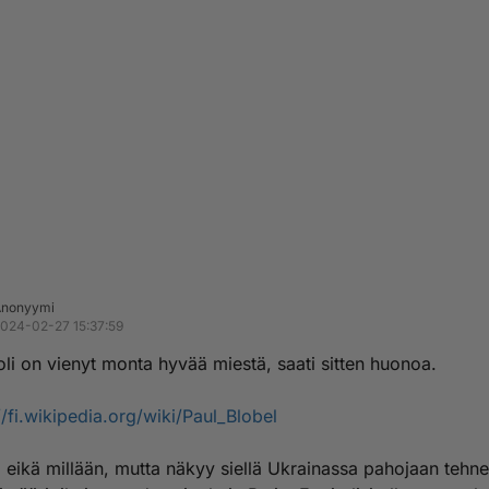
Anonyymi
024-02-27 15:37:59
li on vienyt monta hyvää miestä, saati sitten huonoa.
//fi.wikipedia.org/wiki/Paul_Blobel
lä eikä millään, mutta näkyy siellä Ukrainassa pahojaan tehn