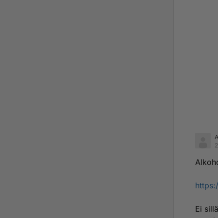
2
Alkoho
https:
Ei sil