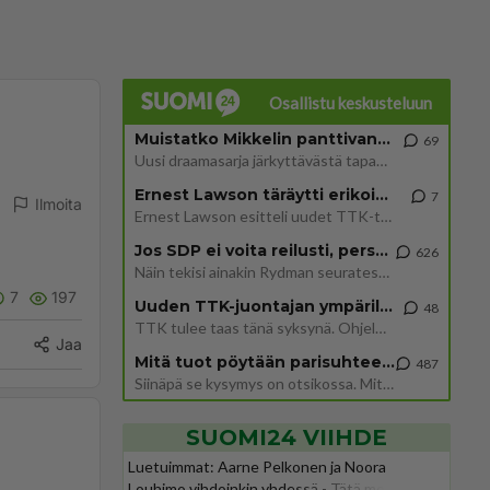
Osallistu keskusteluun
Muistatko Mikkelin panttivankidraaman?
69
Uusi draamasarja järkyttävästä tapauksesta on tulossa. Tositapahtumiin perustuva sarja ammentaa vuoden 1986 Mikkelin pan
Ernest Lawson täräytti erikoisen heiton TTK-lehdistötilaisuudessa: " Onko tässä tarkoituksena...?"
7
Ilmoita
Ernest Lawson esitteli uudet TTK-tähtioppilaat ja opettajat torstaina 6.8. lehdistölle. Tulevalla kaudella on yksi hausk
Jos SDP ei voita reilusti, persut kumoavat demokratian Suomesta
626
Näin tekisi ainakin Rydman seuratessaan idolinsa Trumpin mallia https://www.is.fi/politiikka/art-2000012187244.html
7
197
Uuden TTK-juontajan ympärillä epätietoisuus sakenee - Nyt MTV hämmentää soppaa
48
TTK tulee taas tänä syksynä. Ohjelman uudet tähtioppilaat julkistetaan torstaina 6. elokuuta klo 14 alkavassa lehdistö
Jaa
Mitä tuot pöytään parisuhteessa?
487
Siinäpä se kysymys on otsikossa. Mitäpä siis tuot/toisit pöytään parisuhteessa? Oletko mies vai nainen? Koetko sen mitä
SUOMI24 VIIHDE
Luetuimmat: Aarne Pelkonen ja Noora
Louhimo vihdoinkin yhdessä - Tätä moni jo