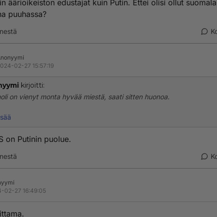
n äärioikeiston edustajat kuin Putin. Ettei olisi ollut suomala
a puuhassa?
nestä
K
Anonyymi
024-02-27 15:57:19
nyymi
kirjoitti:
oli on vienyt monta hyvää miestä, saati sitten huonoa.
://fi.wikipedia.org/wiki/Paul_Blobel
isää
llä eikä millään, mutta näkyy siellä Ukrainassa pahojaan tehneen muut
 on Putinin puolue.
ikeiston edustajat kuin Putin. Ettei olisi ollut suomalaisiakin mukana 
nestä
K
nyymi
-02-27 16:49:05
ittama.