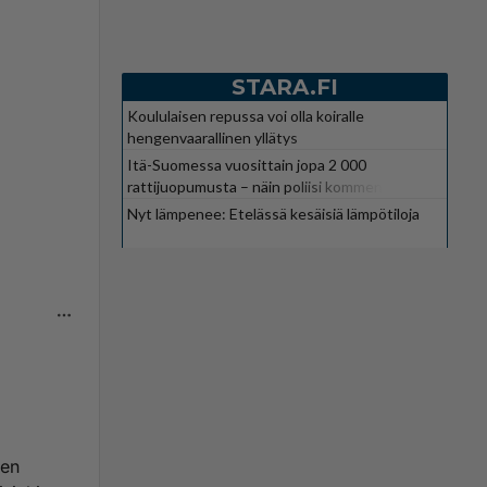
STARA.FI
Koululaisen repussa voi olla koiralle
hengenvaarallinen yllätys
Itä-Suomessa vuosittain jopa 2 000
rattijuopumusta – näin poliisi kommentoi
Nyt lämpenee: Etelässä kesäisiä lämpötiloja
een