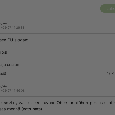
Lähe
nyymi
-02-27 14:26:33
ksen EU slogan:
los!
ja sisään!
estä
K
nyymi
-02-27 14:46:08
ei sovi nykyaikaiseen kuvaan Obersturmführer persusta jot
saa mennä (nats-nats)