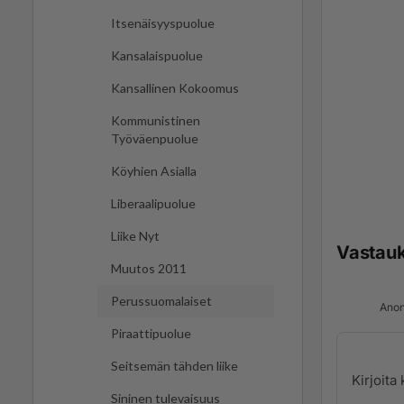
Itsenäisyyspuolue
Kansalaispuolue
Kansallinen Kokoomus
Kommunistinen
Työväenpuolue
Köyhien Asialla
Liberaalipuolue
Liike Nyt
Vastau
Muutos 2011
Perussuomalaiset
Anon
Piraattipuolue
Seitsemän tähden liike
Sininen tulevaisuus