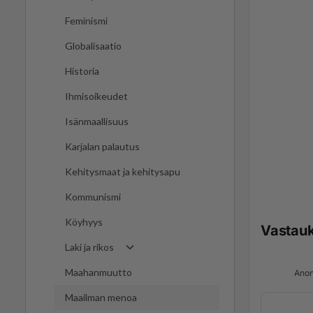
Feminismi
Globalisaatio
Historia
Ihmisoikeudet
Isänmaallisuus
Karjalan palautus
Kehitysmaat ja kehitysapu
Kommunismi
Köyhyys
Vastau
Laki ja rikos
Maahanmuutto
Anon
Maailman menoa