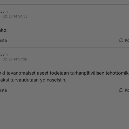
nyymi
-02-27 14:54:53
ako!
estä
K
nyymi
-02-27 14:57:26
kki tavanomaiset aseet todetaan turhanpäiväisen tehottomik
aksi turvaudutaan ydinaseisiin.
estä
K