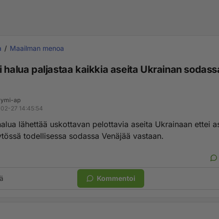
a
Maailman menoa
 halua paljastaa kaikkia aseita Ukrainan sodass
ymi-ap
02-27 14:45:54
alua lähettää uskottavan pelottavia aseita Ukrainaan ettei a
tössä todellisessa sodassa Venäjää vastaan.
ä
Kommentoi