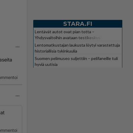
STARA.FI
Lentävät autot ovat pian totta –
Yhdysvaltoihin avataan testikeskus
Lentomatkustajan laukusta löytyi varastettuja
historiallisia tykinkuulia
Suomen pelimuseo suljettiin – pelifaneille tuli
aseita
hyviä uutisia
ommentoi
at
ommentoi