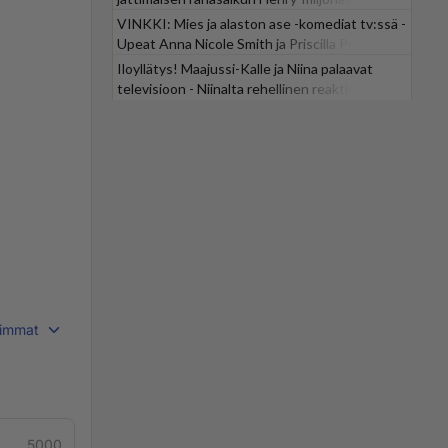
VINKKI: Mies ja alaston ase -komediat tv:ssä -
Upeat Anna Nicole Smith ja Priscilla Presley
mukana
Iloyllätys! Maajussi-Kalle ja Niina palaavat
televisioon - Niinalta rehellinen reaktio:
"KÄÄKS!"
immat
5000