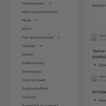
Maanpuolustus
Mainonta ja markkinointi
Media
NATO
Ano
Palo- ja pelastustoimi
2024
Politiikka
Taurus 
Rasismi
pidettyj
Salaliittoteoria
Ään
Sananvapaus
Ano
Sivarit ja totaalit
2024
Sodat ja konfliktit
Kortteja
Sovinismi
Ään
Suomalaisia sisutarinoita