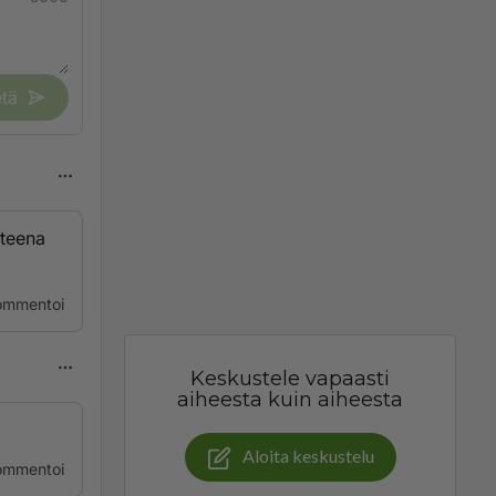
tä
tteena
ommentoi
Keskustele vapaasti
aiheesta kuin aiheesta
Aloita keskustelu
ommentoi