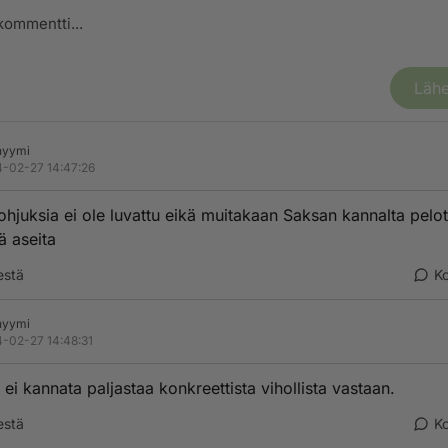
Lähe
nyymi
-02-27 14:47:26
ohjuksia ei ole luvattu eikä muitakaan Saksan kannalta pelo
ä aseita
estä
K
nyymi
-02-27 14:48:31
 ei kannata paljastaa konkreettista vihollista vastaan.
estä
K