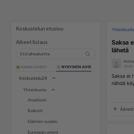
Keskustelun etusivu
Yhteiskunt
Aiheet listaus
Saksa ei
lähetä
Anony
2024-
KAIKKI AIHEET
NYKYINEN AIHE
Saksa ei h
Keskustelu24
nähdä käy
Yhteiskunta
Anarkismi
Äänest
Boikotit
Eläinten suojelu
Euroopan unioni