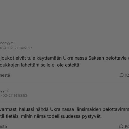
Anonyymi
024-02-27 14:51:27
oukot eivät tule käyttämään Ukrainassa Saksan pelottavia 
joukkojen lähettämiselle ei ole esteitä
nestä
K
nyymi
-02-27 14:53:53
varmasti haluasi nähdä Ukrainassa länsimaiden pelottavimm
ttä tietäisi mihin nämä todellisuudessa pystyvät.
estä
K