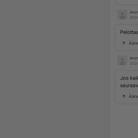
Ano
2024
Pelotta
Ään
Ano
2024
Jos kai
seuraav
Ään