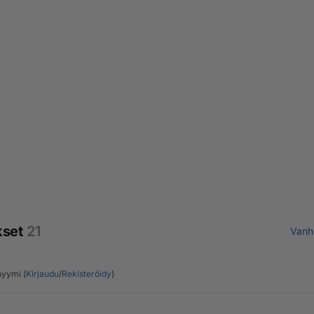
kset
21
Vanh
yymi (
Kirjaudu
/
Rekisteröidy
)