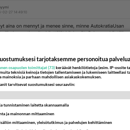
nyymi
-02-27 14:49:10
yt aina on mennyt ja menee sinne, minne AutokratiaUsan
ikollis-korruptiovallankäyttäjät käskevät. Saksa on häntäily
//www.dw.com/en/german-election-poor-people-dont-vote/
uostumuksesi tarjotaksemme personoitua palvelu
estä
K
nen osapuolen toimittajat (73)
keräävät henkilötietoja (esim. IP-osoite ta
 muita teknisiä keinoja tietojen tallentamiseen ja lukemiseen laitteellasi t
a mainoksia ja parhaan mahdollisen asiakaskokemuksen.
nyymi
-02-27 14:49:49
anit tarvitsevat suostumuksesi seuraaviin:
den lähettämistä Saksa ei ole sulkenut pois Ukrainasta.
t ja tunnistaminen laitetta skannaamalla
estä
K
ta ja mainonnan mittaaminen
sisällön mittaaminen, yleisötutkimus ja palvelujen kehittäminen