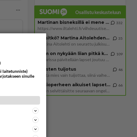
Osallistu keskusteluun
Martinan bisneksillä ei mene hyvin
332
https://www.iltalehti.fi/viihdeuutiset/a/c46da6ab-340f-4790-aaa7-0865eed2336 Yrityksen konkurssihakemus on tullut kärä
maa.
Tiesitkö? Martina Aitolehden isäpuoli on tämä suosittu laulaja
35
Martina Aitolehti on seurattu julkisuuden henkilö. Lähipiiriin mahtuu muitakin tunnettuja henkilöitä. Tiesitkö, että Ma
a-58967
2 km on nykyään liian pitkä koulumatka
109
Hesarissa päivitellään lapset joutuu nyt kulkemaan 2 km kouluun jösses. Ruostefillarilla tuo matka menee vaikka miten äk
a
ommentoi
Miesten tuijotus
46
i laitetunniste)
Mutta mies vain tuijottaa, siinä vaiheessa käännän itse pään pois. Mikä juttu? Yleensä jos joku tuijottaa tai katsoo, hä
arjotakseen sinulle
Uusioperheen aikuiset lapset tyhjentää jääkaapin käydessään
66
Miten selvittäisitte seuraavan ongelman, meillä on uusioperhe, minulla teini-ikäiset lapset ja puolisolla aikuiset, jotk
ommentoi