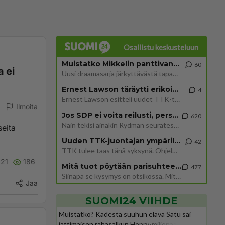
Osallistu keskusteluun
Muistatko Mikkelin panttivankidraaman?
60
a ei
Uusi draamasarja järkyttävästä tapauksesta on tulossa. Tositapahtumiin perustuva sarja ammentaa vuoden 1986 Mikkelin pan
Ernest Lawson täräytti erikoisen heiton TTK-lehdistötilaisuudessa: " Onko tässä tarkoituksena...?"
4
Ernest Lawson esitteli uudet TTK-tähtioppilaat ja opettajat torstaina 6.8. lehdistölle. Tulevalla kaudella on yksi hausk
Ilmoita
Jos SDP ei voita reilusti, persut kumoavat demokratian Suomesta
620
Näin tekisi ainakin Rydman seuratessaan idolinsa Trumpin mallia https://www.is.fi/politiikka/art-2000012187244.html
seita
Uuden TTK-juontajan ympärillä epätietoisuus sakenee - Nyt MTV hämmentää soppaa
42
TTK tulee taas tänä syksynä. Ohjelman uudet tähtioppilaat julkistetaan torstaina 6. elokuuta klo 14 alkavassa lehdistö
21
186
Mitä tuot pöytään parisuhteessa?
477
Siinäpä se kysymys on otsikossa. Mitäpä siis tuot/toisit pöytään parisuhteessa? Oletko mies vai nainen? Koetko sen mitä
Jaa
SUOMI24 VIIHDE
Muistatko? Kädestä suuhun elävä Satu sai
jättimäisen rahasalkun Henry-miljonääriltä