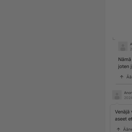
2
Nämä j
joten 
Ää
Ano
2024
Venäjä 
aseet e
Ään