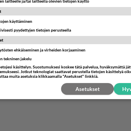
n laitteelle ja/tai laitteella olevien tietojen käyttö
t
etojen käyttäminen
iivisesti pyydettyjen tietojen perusteella
et
äytösten ehkäiseminen ja virheiden korjaaminen
ön tekninen jakelu
ietojesi käsittelyn. Suostumuksesi koskee tätä palvelua, hyväksymättä jä
mukseesi. Jotkut teknologiat saattavat perustella tietojen käsittelyä oike
uttaa muita asetuksia klikkaamalla "Asetukset" linkkiä.
Asetukset
Hyv