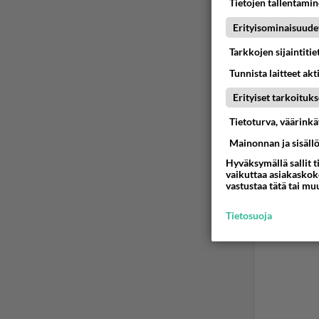
Tietojen tallentamine
Erityisominaisuude
Tarkkojen sijaintiti
Tunnista laitteet akt
Erityiset tarkoituks
Tietoturva, väärink
Mainonnan ja sisäll
Hyväksymällä sallit t
vaikuttaa asiakaskoke
vastustaa tätä tai mu
Tietosuoja