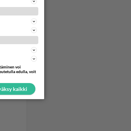
ttäminen voi
utetulla edulla, voit
äksy kaikki