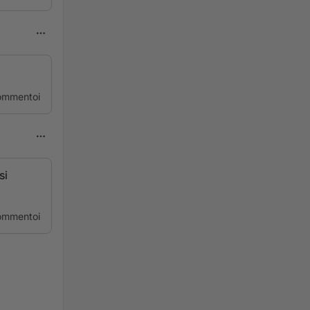
ommentoi
si
ommentoi