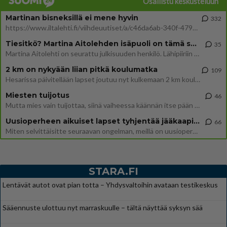
Osallistu keskusteluun
Martinan bisneksillä ei mene hyvin
332
https://www.iltalehti.fi/viihdeuutiset/a/c46da6ab-340f-4790-aaa7-0865eed2336 Yrityksen konkurssihakemus on tullut kärä
Tiesitkö? Martina Aitolehden isäpuoli on tämä suosittu laulaja
35
Martina Aitolehti on seurattu julkisuuden henkilö. Lähipiiriin mahtuu muitakin tunnettuja henkilöitä. Tiesitkö, että Ma
2 km on nykyään liian pitkä koulumatka
109
Hesarissa päivitellään lapset joutuu nyt kulkemaan 2 km kouluun jösses. Ruostefillarilla tuo matka menee vaikka miten äk
Miesten tuijotus
46
Mutta mies vain tuijottaa, siinä vaiheessa käännän itse pään pois. Mikä juttu? Yleensä jos joku tuijottaa tai katsoo, hä
Uusioperheen aikuiset lapset tyhjentää jääkaapin käydessään
66
Miten selvittäisitte seuraavan ongelman, meillä on uusioperhe, minulla teini-ikäiset lapset ja puolisolla aikuiset, jotk
STARA.FI
Lentävät autot ovat pian totta – Yhdysvaltoihin avataan testikeskus
Sääennuste ulottuu nyt marraskuulle – tältä näyttää syksyn sää