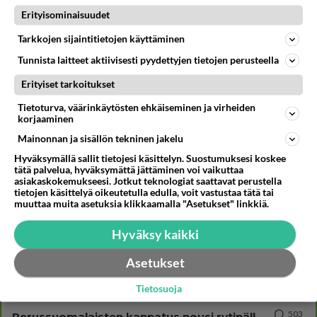
Erityisominaisuudet
Kommentoi aloitusta...
Tarkkojen sijaintitietojen käyttäminen
Tunnista laitteet aktiivisesti pyydettyjen tietojen perusteella
Ketjusta on poistettu
1
sääntöjenvastaista viestiä.
Erityiset tarkoitukset
Takaisin ylös
Tietoturva, väärinkäytösten ehkäiseminen ja virheiden
korjaaminen
Mainonnan ja sisällön tekninen jakelu
LUETUIMMAT KESKUSTELUT
Hyväksymällä sallit tietojesi käsittelyn. Suostumuksesi koskee
PÄIVÄ
VIIKKO
KUUKAUSI
tätä palvelua, hyväksymättä jättäminen voi vaikuttaa
asiakaskokemukseesi. Jotkut teknologiat saattavat perustella
tietojen käsittelyä oikeutetulla edulla, voit vastustaa tätä tai
52
Anteeksi arkuuteni
muuttaa muita asetuksia klikkaamalla "Asetukset" linkkiä.
1033
Olen säälittävä, mitä tulee sinun kohtaamiseen. Tunnen vaan itseni todella epävarmaksi sun kanssa. Jos minun olisi pitän
06.08.2026 16:54
Ikävä
Hyväksy kaikki
20
Kuka melkein täysi-ikäinen hukkui?
Asetukset
955
Poliisin mukaan nuori oli lähes täysi-ikäinen. Ennen iltakuutta tulleen ilmoituksen mukaan ihminen oli joutunut mahdoll
06.08.2026 20:09
Iisalmi
Tietosuoja
503
Perussuomalaisten kannatus nousi rytinällä Ylen tänään julkaisemassa tuoreimmassa gallup-kyselyssä.