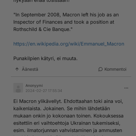
nykyään enää tosissaan?
"In September 2008, Macron left his job as an
Inspector of Finances and took a position at
Rothschild & Cie Banque."
https://en.wikipedia.org/wiki/Emmanuel_Macron
Punakilpien kätyri, ei muuta.
Äänestä
Kommentoi
Anonyymi
2024-02-27 17:55:34
Ei Macron ylikävellyt. Ehdottaahan toki aina voi,
kaikenlaista. Jokainen. Se mihin lähdetään
mukaan onkin jo kokonaan toinen. Kokouksessa
esitettiin eri vaihtoehtoja Ukrainan tukemiseksi,
esim. ilmatorjunnan vahvistaminen ja ammusten