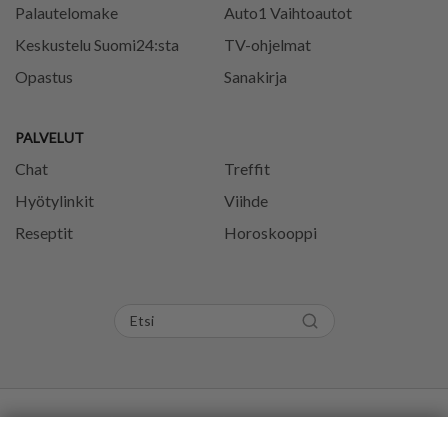
Palautelomake
Auto1 Vaihtoautot
Keskustelu Suomi24:sta
TV-ohjelmat
Opastus
Sanakirja
PALVELUT
Chat
Treffit
Hyötylinkit
Viihde
Reseptit
Horoskooppi
Tietosuojaseloste
Käyttöehdot
Evästeasetukset