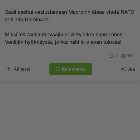
Sauli asettui vastustamaan Macronin ideaa viedä NATO
sotilaita Ukrainaan!
Miksi YK rauhanturvaajia ei viety Ukrainaan ennen
Venäjän hyökkäystä, jonka nähtiin olevan tulossa!
7
151
Äänestä
Kommentoi
Jaa