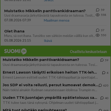
59
Muistatko Mikkelin panttivankidraaman?
558
Uusi draamasarja järkyttävästä tapauksesta on tulossa. Tositapahtumiin perustuva sarja ammentaa vuoden 1986 Mikkelin pan
07.08.2026 07:39
Maailman menoa
37
Olet ihana
550
Muru, sä oot ihana. Tunsitko sen sähkön meidän välillä kun oltiin ihan låhekkäin? 👩‍❤️‍👩❤️😼😘
05.08.2026 21:15
Ikävä
Osallistu keskusteluun
Muistatko Mikkelin panttivankidraaman?
59
Uusi draamasarja järkyttävästä tapauksesta on tulossa. Tositapahtumiin perustuva sarja ammentaa vuoden 1986 Mikkelin pan
Ernest Lawson täräytti erikoisen heiton TTK-lehdistötilaisuudessa: " Onko tässä tarkoituksena...?"
4
Ernest Lawson esitteli uudet TTK-tähtioppilaat ja opettajat torstaina 6.8. lehdistölle. Tulevalla kaudella on yksi hausk
Jos SDP ei voita reilusti, persut kumoavat demokratian Suomesta
620
Näin tekisi ainakin Rydman seuratessaan idolinsa Trumpin mallia https://www.is.fi/politiikka/art-2000012187244.html
Uuden TTK-juontajan ympärillä epätietoisuus sakenee - Nyt MTV hämmentää soppaa
40
TTK tulee taas tänä syksynä. Ohjelman uudet tähtioppilaat julkistetaan torstaina 6. elokuuta klo 14 alkavassa lehdistö
Mitä tuot pöytään parisuhteessa?
469