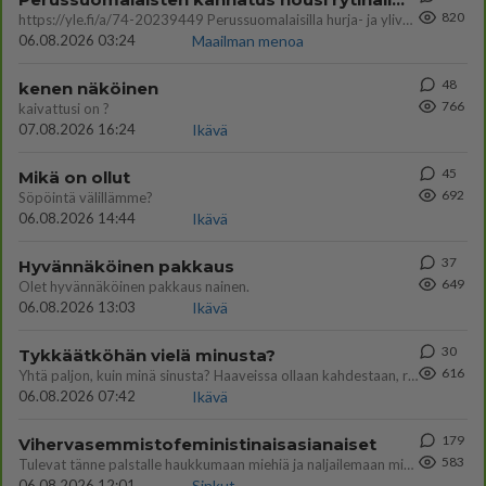
820
https://yle.fi/a/74-20239449 Perussuomalaisilla hurja- ja ylivoimaisesti suurin nousu tässä uudessa Ylen gallupissa. Kyl
06.08.2026 03:24
Maailman menoa
48
kenen näköinen
766
kaivattusi on ?
07.08.2026 16:24
Ikävä
45
Mikä on ollut
692
Söpöintä välillämme?
06.08.2026 14:44
Ikävä
37
Hyvännäköinen pakkaus
649
Olet hyvännäköinen pakkaus nainen.
06.08.2026 13:03
Ikävä
30
Tykkäätköhän vielä minusta?
616
Yhtä paljon, kuin minä sinusta? Haaveissa ollaan kahdestaan, rauhassa ja lähennytään fyysisesti ja tutustutaan syvemmin
06.08.2026 07:42
Ikävä
179
Vihervasemmistofeministinaisasianaiset
583
Tulevat tänne palstalle haukkumaan miehiä ja naljailemaan miehelle, kehuvat olevansa heitä parempia. Itse asuvat MIEHE
06.08.2026 12:01
Sinkut