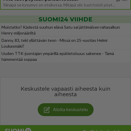
Siinäpä se kysymys on otsikossa. Mitäpä siis tuot/toisit pöytään parisuhteessa? Oletko mies vai nainen? Koetko sen mitä
SUOMI24 VIIHDE
Muistatko? Kädestä suuhun elävä Satu sai jättimäisen rahasalkun
Henry-miljonääriltä
Danny, 83, teki yllättävän teon - Missä on 25-vuotias Helmi
Loukasmäki?
Uuden TTK-juontajan ympärillä epätietoisuus sakenee - Tämä
hämmentää soppaa
Keskustele vapaasti aiheesta kuin
aiheesta
Aloita keskustelu