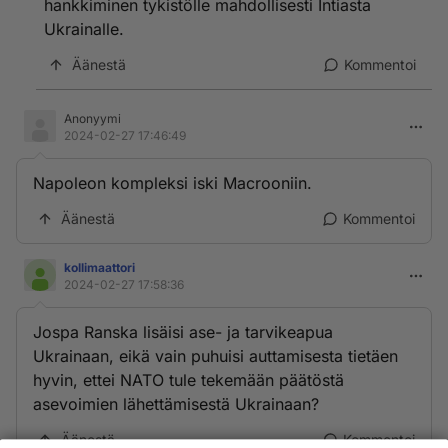
hankkiminen tykistölle mahdollisesti Intiasta
Ukrainalle.
Äänestä
Kommentoi
Anonyymi
2024-02-27 17:46:49
Napoleon kompleksi iski Macrooniin.
Äänestä
Kommentoi
kollimaattori
2024-02-27 17:58:36
Jospa Ranska lisäisi ase- ja tarvikeapua
Ukrainaan, eikä vain puhuisi auttamisesta tietäen
hyvin, ettei NATO tule tekemään päätöstä
asevoimien lähettämisestä Ukrainaan?
Äänestä
Kommentoi