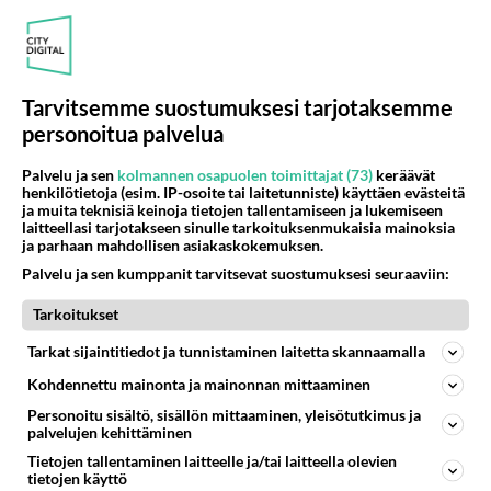
Anonyymi
2024-02-27 18:34:27
Tarvitsemme suostumuksesi tarjotaksemme
Naton joukot Ukrainan hallituksen kutsusta käyvät
personoitua palvelua
ilmasta käsin purkamassa Ukrainan maaperälle
Kertshinsalmeen ja Krimille luvatta tehdyn
Palvelu ja sen
kolmannen osapuolen toimittajat (73)
keräävät
henkilötietoja (esim. IP-osoite tai laitetunniste) käyttäen evästeitä
siltarakennelman. Venäjän alueeseen ei
ja muita teknisiä keinoja tietojen tallentamiseen ja lukemiseen
luonnollisesti tulla koskemaan.
laitteellasi tarjotakseen sinulle tarkoituksenmukaisia mainoksia
ja parhaan mahdollisen asiakaskokemuksen.
Äänestä
Kommentoi
Palvelu ja sen kumppanit tarvitsevat suostumuksesi seuraaviin:
Anonyymi
Tarkoitukset
2024-02-27 18:40:22
Tarkat sijaintitiedot ja tunnistaminen laitetta skannaamalla
Hyvä että Sale vielä neuvoo näitä nuorempia
Kohdennettu mainonta ja mainonnan mittaaminen
kouhakkeita.
Personoitu sisältö, sisällön mittaaminen, yleisötutkimus ja
palvelujen kehittäminen
Äänestä
Kommentoi
Tietojen tallentaminen laitteelle ja/tai laitteella olevien
tietojen käyttö