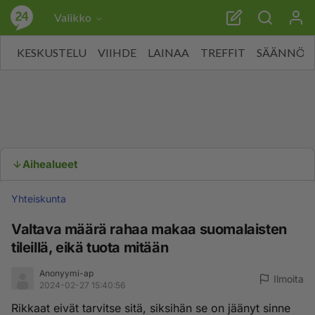
Valikko
KESKUSTELU
VIIHDE
LAINAA
TREFFIT
SÄÄNNÖT
Aihealueet
Yhteiskunta
Valtava määrä rahaa makaa suomalaisten
tileillä, eikä tuota mitään
Anonyymi-ap
Ilmoita
2024-02-27 15:40:56
Rikkaat eivät tarvitse sitä, siksihän se on jäänyt sinne