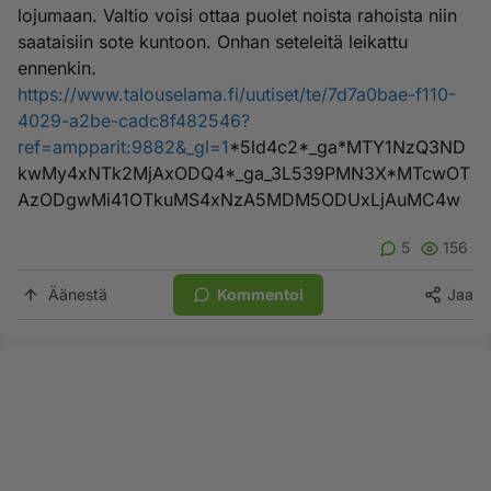
lojumaan. Valtio voisi ottaa puolet noista rahoista niin
saataisiin sote kuntoon. Onhan seteleitä leikattu
ennenkin.
https://www.talouselama.fi/uutiset/te/7d7a0bae-f110-
4029-a2be-cadc8f482546?
ref=ampparit:9882&_gl=1
*5ld4c2*_ga*MTY1NzQ3ND
kwMy4xNTk2MjAxODQ4*_ga_3L539PMN3X*MTcwOT
AzODgwMi41OTkuMS4xNzA5MDM5ODUxLjAuMC4w
5
156
Äänestä
Kommentoi
Jaa