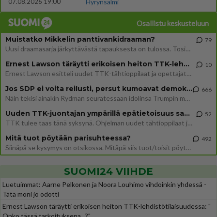
07.08.2026 19:00
Hyrynsalmi
Osallistu keskusteluun
Muistatko Mikkelin panttivankidraaman?
79
Uusi draamasarja järkyttävästä tapauksesta on tulossa. Tositapahtumiin perustuva sarja ammentaa vuoden 1986 Mikkelin pan
Ernest Lawson täräytti erikoisen heiton TTK-lehdistötilaisuudessa: " Onko tässä tarkoituksena...?"
10
Ernest Lawson esitteli uudet TTK-tähtioppilaat ja opettajat torstaina 6.8. lehdistölle. Tulevalla kaudella on yksi hausk
Jos SDP ei voita reilusti, persut kumoavat demokratian Suomesta
666
Näin tekisi ainakin Rydman seuratessaan idolinsa Trumpin mallia https://www.is.fi/politiikka/art-2000012187244.html
Uuden TTK-juontajan ympärillä epätietoisuus sakenee - Nyt MTV hämmentää soppaa
52
TTK tulee taas tänä syksynä. Ohjelman uudet tähtioppilaat julkistetaan torstaina 6. elokuuta klo 14 alkavassa lehdistö
Mitä tuot pöytään parisuhteessa?
492
Siinäpä se kysymys on otsikossa. Mitäpä siis tuot/toisit pöytään parisuhteessa? Oletko mies vai nainen? Koetko sen mitä
SUOMI24 VIIHDE
Luetuimmat: Aarne Pelkonen ja Noora Louhimo vihdoinkin yhdessä -
Tätä moni jo odotti
Ernest Lawson täräytti erikoisen heiton TTK-lehdistötilaisuudessa: "
Onko tässä tarkoituksena...?"