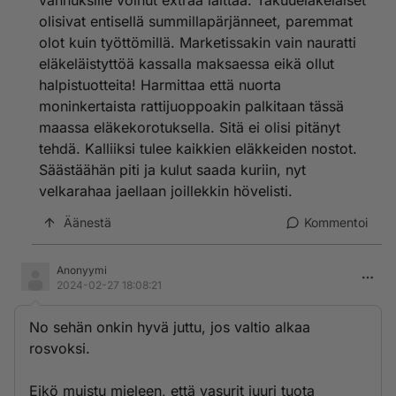
vanhuksille voinut extraa laittaa. Takuueläkeläiset
olisivat entisellä summillapärjänneet, paremmat
olot kuin työttömillä. Marketissakin vain nauratti
eläkeläistyttöä kassalla maksaessa eikä ollut
halpistuotteita! Harmittaa että nuorta
moninkertaista rattijuoppoakin palkitaan tässä
maassa eläkekorotuksella. Sitä ei olisi pitänyt
tehdä. Kalliiksi tulee kaikkien eläkkeiden nostot.
Säästäähän piti ja kulut saada kuriin, nyt
velkarahaa jaellaan joillekkin hövelisti.
Äänestä
Kommentoi
Anonyymi
2024-02-27 18:08:21
No sehän onkin hyvä juttu, jos valtio alkaa
rosvoksi.
Eikö muistu mieleen, että vasurit juuri tuota