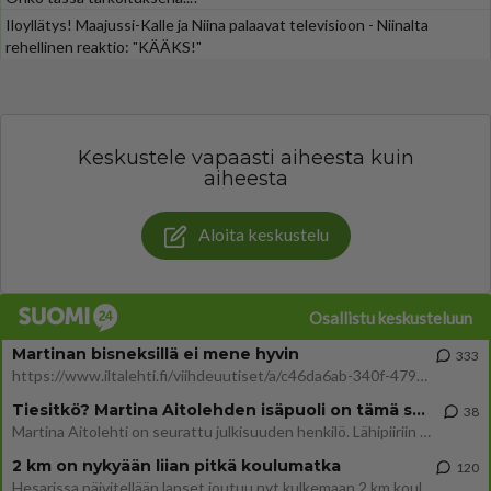
Iloyllätys! Maajussi-Kalle ja Niina palaavat televisioon - Niinalta
rehellinen reaktio: "KÄÄKS!"
Keskustele vapaasti aiheesta kuin
aiheesta
Aloita keskustelu
Osallistu keskusteluun
Martinan bisneksillä ei mene hyvin
333
https://www.iltalehti.fi/viihdeuutiset/a/c46da6ab-340f-4790-aaa7-0865eed2336 Yrityksen konkurssihakemus on tullut kärä
Tiesitkö? Martina Aitolehden isäpuoli on tämä suosittu laulaja
38
Martina Aitolehti on seurattu julkisuuden henkilö. Lähipiiriin mahtuu muitakin tunnettuja henkilöitä. Tiesitkö, että Ma
2 km on nykyään liian pitkä koulumatka
120
Hesarissa päivitellään lapset joutuu nyt kulkemaan 2 km kouluun jösses. Ruostefillarilla tuo matka menee vaikka miten äk