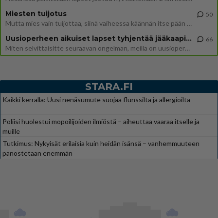
Miesten tuijotus
50
Mutta mies vain tuijottaa, siinä vaiheessa käännän itse pään pois. Mikä juttu? Yleensä jos joku tuijottaa tai katsoo, hä
Uusioperheen aikuiset lapset tyhjentää jääkaapin käydessään
66
Miten selvittäisitte seuraavan ongelman, meillä on uusioperhe, minulla teini-ikäiset lapset ja puolisolla aikuiset, jotk
STARA.FI
Kaikki kerralla: Uusi nenäsumute suojaa flunssilta ja allergioilta
Poliisi huolestui mopoilijoiden ilmiöstä – aiheuttaa vaaraa itselle ja
muille
Tutkimus: Nykyisät erilaisia kuin heidän isänsä – vanhemmuuteen
panostetaan enemmän