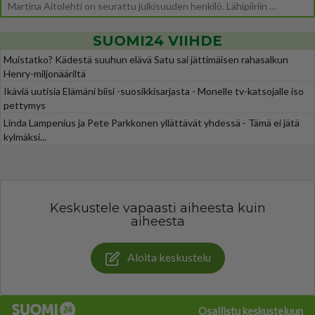
Martina Aitolehti on seurattu julkisuuden henkilö. Lähipiiriin mahtuu muitakin tunnettuja henkilöitä. Tiesitkö, että Ma
SUOMI24 VIIHDE
Muistatko? Kädestä suuhun elävä Satu sai jättimäisen rahasalkun
Henry-miljonääriltä
Ikäviä uutisia Elämäni biisi -suosikkisarjasta - Monelle tv-katsojalle iso
pettymys
Linda Lampenius ja Pete Parkkonen yllättävät yhdessä - Tämä ei jätä
kylmäksi...
Keskustele vapaasti aiheesta kuin
aiheesta
Aloita keskustelu
Osallistu keskusteluun