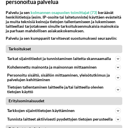
personoitua palvelua
880
Hesarissa päivitellään lapset joutuu nyt kulkemaan 2 km kouluun jösses. Ruostefillarilla tuo matka menee vaikka miten äk
04.08.2026 10:07
Lieksa
Palvelu ja sen
kolmannen osapuolen toimittajat (73)
keräävät
henkilötietoja (esim. IP-osoite tai laitetunniste) käyttäen evästeitä
28
Tiesitkö? Martina Aitolehden isäpuoli on tämä suosittu laulaja
ja muita teknisiä keinoja tietojen tallentamiseen ja lukemiseen
855
laitteellasi tarjotakseen sinulle tarkoituksenmukaisia mainoksia
Martina Aitolehti on seurattu julkisuuden henkilö. Lähipiiriin mahtuu muitakin tunnettuja henkilöitä. Tiesitkö, että Ma
ja parhaan mahdollisen asiakaskokemuksen.
05.08.2026 07:23
Kotimaiset julkkisjuorut
Palvelu ja sen kumppanit tarvitsevat suostumuksesi seuraaviin:
54
Mikä sinua ja kaivattuasi
Tarkoitukset
803
Yhdistää??????
04.08.2026 18:50
Ikävä
Tarkat sijaintitiedot ja tunnistaminen laitetta skannaamalla
40
Kohdennettu mainonta ja mainonnan mittaaminen
Sinulle mies
789
Kohtaamme jälleen kun on oikea aika. Sitä ei voi mikään eikä kukaan estää <3 <3
Personoitu sisältö, sisällön mittaaminen, yleisötutkimus ja
04.08.2026 15:01
Ikävä
palvelujen kehittäminen
Tietojen tallentaminen laitteelle ja/tai laitteella olevien
74
Miia Heikkinen avautui !
tietojen käyttö
745
Olipa hyvä kirjoitus, kiitos. Ongelmat mitkä nostat esille on todellisia ja tämä ylimielisyys totta ja se näkyy kaikessa
Erityisominaisuudet
04.08.2026 04:27
Judo
Tarkkojen sijaintitietojen käyttäminen
65
Voiko meidän välit
Tunnista laitteet aktiivisesti pyydettyjen tietojen perusteella
726
Koskaan parantua tästä?
05.08.2026 05:34
Ikävä