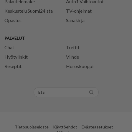
Palautelomake
Auto1 Vaihtoautot
Keskustelu Suomi24:sta
TV-ohjelmat
Opastus
Sanakirja
PALVELUT
Chat
Treffit
Hyötylinkit
Viihde
Reseptit
Horoskooppi
Tietosuojaseloste
Käyttöehdot
Evästeasetukset