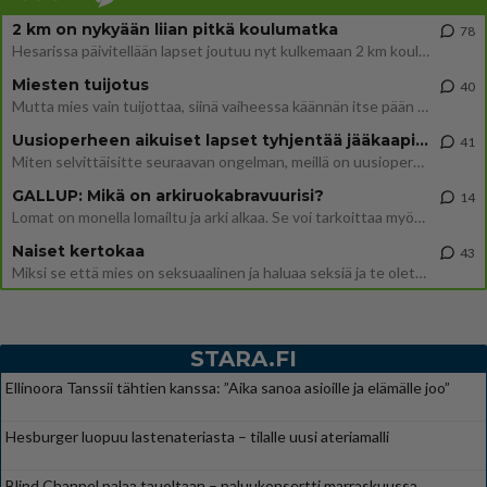
2 km on nykyään liian pitkä koulumatka
78
Hesarissa päivitellään lapset joutuu nyt kulkemaan 2 km kouluun jösses. Ruostefillarilla tuo matka menee vaikka miten äk
Miesten tuijotus
40
Mutta mies vain tuijottaa, siinä vaiheessa käännän itse pään pois. Mikä juttu? Yleensä jos joku tuijottaa tai katsoo, hä
Uusioperheen aikuiset lapset tyhjentää jääkaapin käydessään
41
Miten selvittäisitte seuraavan ongelman, meillä on uusioperhe, minulla teini-ikäiset lapset ja puolisolla aikuiset, jotk
GALLUP: Mikä on arkiruokabravuurisi?
14
Lomat on monella lomailtu ja arki alkaa. Se voi tarkoittaa myös sitä, että grillailut on grillattu ja palataan arjen ruo
Naiset kertokaa
43
Miksi se että mies on seksuaalinen ja haluaa seksiä ja te olette hänen mielestänne haluttava on vastenmielistä? Mikä sii
STARA.FI
Ellinoora Tanssii tähtien kanssa: ”Aika sanoa asioille ja elämälle joo”
Hesburger luopuu lastenateriasta – tilalle uusi ateriamalli
Blind Channel palaa tauoltaan – paluukonsertti marraskuussa