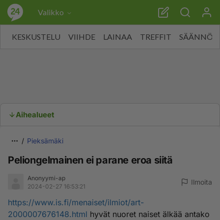
Valikko
KESKUSTELU
VIIHDE
LAINAA
TREFFIT
SÄÄNNÖT
Aihealueet
Pieksämäki
Peliongelmainen ei parane eroa siitä
Anonyymi-ap
Ilmoita
2024-02-27 16:53:21
https://www.is.fi/menaiset/ilmiot/art-
2000007676148.html
hyvät nuoret naiset älkää antako