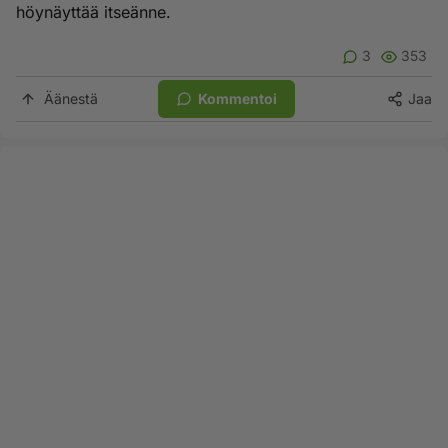
höynäyttää itseänne.
3
353
Äänestä
Kommentoi
Jaa