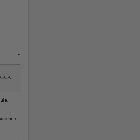
 tuhota
auha
ommentoi