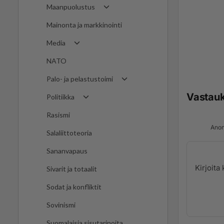
Maanpuolustus
Mainonta ja markkinointi
Media
NATO
Palo- ja pelastustoimi
Vastau
Politiikka
Rasismi
Anon
Salaliittoteoria
Sananvapaus
Sivarit ja totaalit
Sodat ja konfliktit
Sovinismi
Suomalaisia sisutarinoita