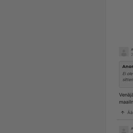
2
Ano
Ei ol
sitte
Venäjä
maail
Ää