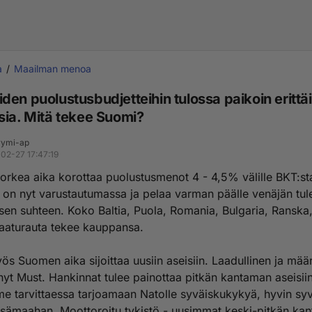
a
Maailman menoa
en puolustusbudjetteihin tulossa paikoin erittäi
sia. Mitä tekee Suomi?
ymi-ap
02-27 17:47:19
 korkea aika korottaa puolustusmenot 4 - 4,5% välille BKT:s
on nyt varustautumassa ja pelaa varman päälle venäjän tul
en suhteen. Koko Baltia, Puola, Romania, Bulgaria, Ranska,
 Laaturauta tekee kauppansa.
s Suomen aika sijoittaa uusiin aseisiin. Laadullinen ja määr
nyt Must. Hankinnat tulee painottaa pitkän kantaman aseisiin
 tarvittaessa tarjoamaan Natolle syväiskukykyä, hyvin syv
isämaahan. Moottoroitu tykistö - uusimmat keski-pitkän ka