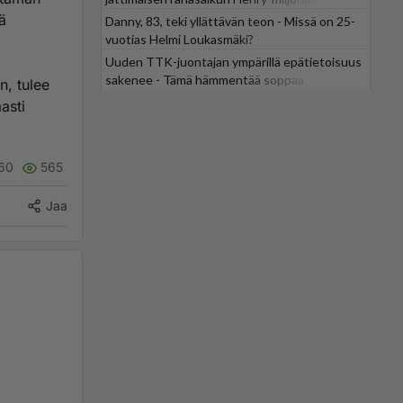
ä
Danny, 83, teki yllättävän teon - Missä on 25-
vuotias Helmi Loukasmäki?
Uuden TTK-juontajan ympärillä epätietoisuus
sakenee - Tämä hämmentää soppaa
n, tulee
asti
60
565
Jaa