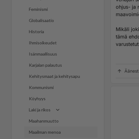
ohjus- ja 
Feminismi
maavoimie
Globalisaatio
Mikäli jok
Historia
tämä ehdot
Ihmisoikeudet
varustetu
Isänmaallisuus
Karjalan palautus
Äänest
Kehitysmaat ja kehitysapu
Kommunismi
Köyhyys
Laki ja rikos
Maahanmuutto
Maailman menoa