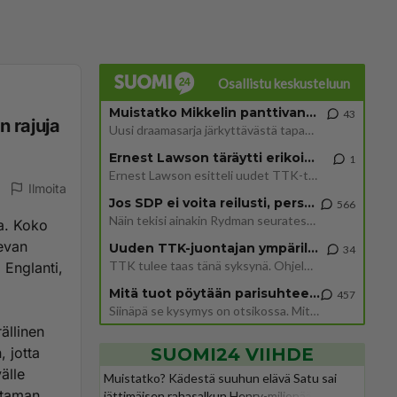
Osallistu keskusteluun
Muistatko Mikkelin panttivankidraaman?
43
n rajuja
Uusi draamasarja järkyttävästä tapauksesta on tulossa. Tositapahtumiin perustuva sarja ammentaa vuoden 1986 Mikkelin pan
Ernest Lawson täräytti erikoisen heiton TTK-lehdistötilaisuudessa: " Onko tässä tarkoituksena...?"
1
Ernest Lawson esitteli uudet TTK-tähtioppilaat ja opettajat torstaina 6.8. lehdistölle. Tulevalla kaudella on yksi hausk
Ilmoita
Jos SDP ei voita reilusti, persut kumoavat demokratian Suomesta
566
Näin tekisi ainakin Rydman seuratessaan idolinsa Trumpin mallia https://www.is.fi/politiikka/art-2000012187244.html
ta. Koko
evan
Uuden TTK-juontajan ympärillä epätietoisuus sakenee - Nyt MTV hämmentää soppaa
34
TTK tulee taas tänä syksynä. Ohjelman uudet tähtioppilaat julkistetaan torstaina 6. elokuuta klo 14 alkavassa lehdistö
 Englanti,
Mitä tuot pöytään parisuhteessa?
457
Siinäpä se kysymys on otsikossa. Mitäpä siis tuot/toisit pöytään parisuhteessa? Oletko mies vai nainen? Koetko sen mitä
ällinen
, jotta
SUOMI24 VIIHDE
älle
Muistatko? Kädestä suuhun elävä Satu sai
ntaman
jättimäisen rahasalkun Henry-miljonääriltä