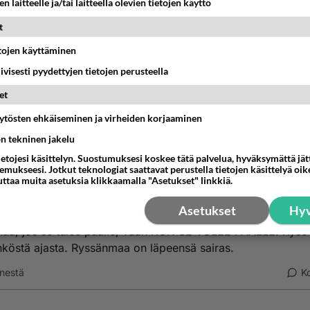
n laitteelle ja/tai laitteella olevien tietojen käyttö
 kova sotakiihko, Suur-Suomi nyt sitten jenkkien avulla?
t
 sotakiihkoa, ei edes halua moiseen, mutta venäjä tulee pysä
etojen käyttäminen
 sitten kun se tulee päälle.
iivisesti pyydettyjen tietojen perusteella
nestä
K
et
äytösten ehkäiseminen ja virheiden korjaaminen
Anonyymi
024-02-27 19:10:09
ön tekninen jakelu
ietojesi käsittelyn. Suostumuksesi koskee tätä palvelua, hyväksymättä jä
nyymi
kirjoitti:
mukseesi. Jotkut teknologiat saattavat perustella tietojen käsittelyä oike
uttaa muita asetuksia klikkaamalla "Asetukset" linkkiä.
e sotakiihkoa, ei edes halua moiseen, mutta venäjä tulee pysäyttää ja
n kun se tulee päälle.
Asetukset
Hyv
enää, jos se tulee päälle, vaan KUN SE TULEE PÄÄLLE. Kyse
hköstä ajasta. Ryssänmaa on läpeensä sairas.
nestä
K