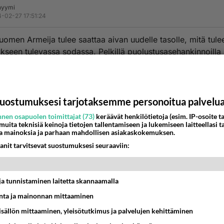
nyymi
-02-27 17:51:24
Suomen Armeija tulee saattaa aivan uudelle tasolle, mitä tule
kseen tulevassa sodassa. Pelkillä puolustusasehankinnoilla
uusi Ukraina. Pitkän kantaman länsiaseilla, Suomi penetroi
n mullan alle.
estä
K
uostumuksesi tarjotaksemme personoitua palvelu
nen osapuolen toimittajat (73)
keräävät henkilötietoja (esim. IP-osoite ta
Anonyymi
 muita teknisiä keinoja tietojen tallentamiseen ja lukemiseen laitteellasi t
024-02-27 18:43:41
a mainoksia ja parhaan mahdollisen asiakaskokemuksen.
anit tarvitsevat suostumuksesi seuraaviin:
kova sotakiihko, Suur-Suomi nyt sitten jenkkien avulla?
nestä
K
t ja tunnistaminen laitetta skannaamalla
Anonyymi
ta ja mainonnan mittaaminen
024-02-27 19:03:21
sisällön mittaaminen, yleisötutkimus ja palvelujen kehittäminen
nyymi
kirjoitti: