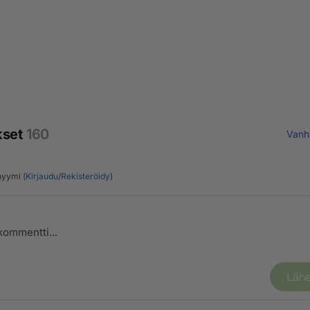
kset
160
Vanh
yymi (
Kirjaudu
/
Rekisteröidy
)
Lähe