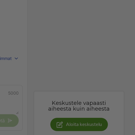
immat
5000
Keskustele vapaasti
aiheesta kuin aiheesta
tä
Aloita keskustelu