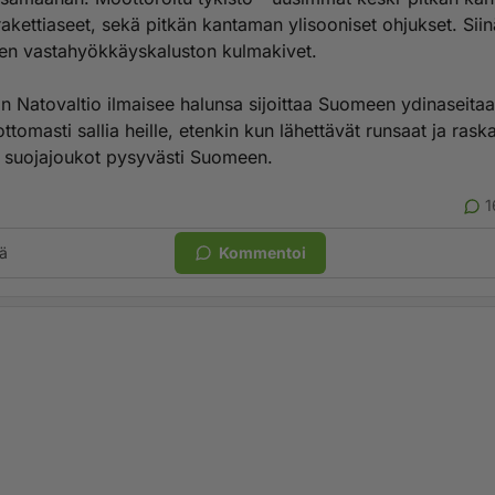
rakettiaseet, sekä pitkän kantaman ylisooniset ohjukset. Siin
n vastahyökkäyskaluston kulmakivet.
in Natovaltio ilmaisee halunsa sijoittaa Suomeen ydinaseitaa
tomasti sallia heille, etenkin kun lähettävät runsaat ja raska
t suojajoukot pysyvästi Suomeen.
1
ä
Kommentoi