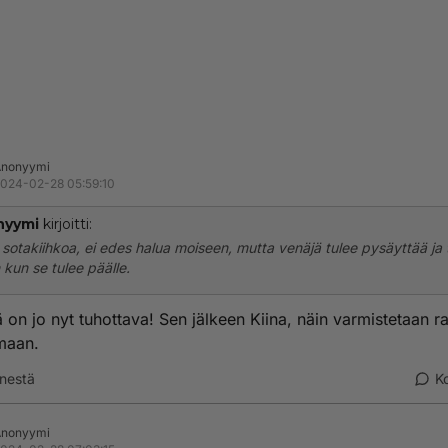
Anonyymi
024-02-28 05:59:10
nyymi
kirjoitti:
e sotakiihkoa, ei edes halua moiseen, mutta venäjä tulee pysäyttää ja
n kun se tulee päälle.
 on jo nyt tuhottava! Sen jälkeen Kiina, näin varmistetaan r
maan.
nestä
K
Anonyymi