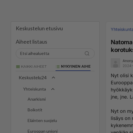
Keskustelun etusivu
Yhteiskunt
Aiheet listaus
Natomaid
korotuk
Anony
2024-
KAIKKI AIHEET
NYKYINEN AIHE
Nyt olisi
Keskustelu24
Eurooppa 
Yhteiskunta
hyökkäyks
jne, jne.
Anarkismi
Boikotit
Nyt on myö
lisäys on 
Eläinten suojelu
kykenemme
Euroopan unioni
venäjän s