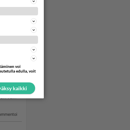
yttää ja
ommentoi
ttäminen voi
utetulla edulla, voit
 tuhota
äksy kaikki
 on vain
ommentoi