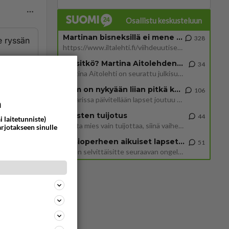
Osallistu keskusteluun
Martinan bisneksillä ei mene hyvin
328
e ryssän
https://www.iltalehti.fi/viihdeuutiset/a/c46da6ab-340f-4790-aaa7-0865eed2336 Yrityksen konkurssihakemus on tullut kärä
Tiesitkö? Martina Aitolehden isäpuoli on tämä suosittu laulaja
 puna-
34
Martina Aitolehti on seurattu julkisuuden henkilö. Lähipiiriin mahtuu muitakin tunnettuja henkilöitä. Tiesitkö, että Ma
2 km on nykyään liian pitkä koulumatka
106
ommentoi
Hesarissa päivitellään lapset joutuu nyt kulkemaan 2 km kouluun jösses. Ruostefillarilla tuo matka menee vaikka miten äk
a
Miesten tuijotus
44
i laitetunniste)
Mutta mies vain tuijottaa, siinä vaiheessa käännän itse pään pois. Mikä juttu? Yleensä jos joku tuijottaa tai katsoo, hä
arjotakseen sinulle
Uusioperheen aikuiset lapset tyhjentää jääkaapin käydessään
51
Miten selvittäisitte seuraavan ongelman, meillä on uusioperhe, minulla teini-ikäiset lapset ja puolisolla aikuiset, jotk
ommentoi