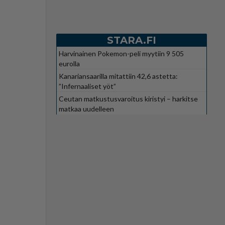
STARA.FI
Harvinainen Pokemon-peli myytiin 9 505
eurolla
Kanariansaarilla mitattiin 42,6 astetta:
”Infernaaliset yöt”
Ceutan matkustusvaroitus kiristyi – harkitse
matkaa uudelleen