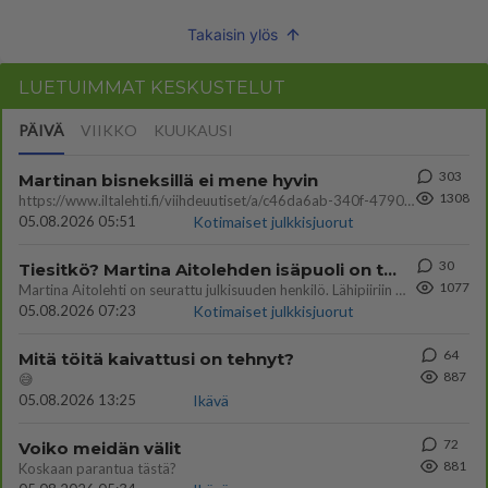
Takaisin ylös
LUETUIMMAT KESKUSTELUT
PÄIVÄ
VIIKKO
KUUKAUSI
303
Martinan bisneksillä ei mene hyvin
1308
https://www.iltalehti.fi/viihdeuutiset/a/c46da6ab-340f-4790-aaa7-0865eed2336 Yrityksen konkurssihakemus on tullut kärä
05.08.2026 05:51
Kotimaiset julkkisjuorut
30
Tiesitkö? Martina Aitolehden isäpuoli on tämä suosittu laulaja
1077
Martina Aitolehti on seurattu julkisuuden henkilö. Lähipiiriin mahtuu muitakin tunnettuja henkilöitä. Tiesitkö, että Ma
05.08.2026 07:23
Kotimaiset julkkisjuorut
64
Mitä töitä kaivattusi on tehnyt?
887
😅
05.08.2026 13:25
Ikävä
72
Voiko meidän välit
881
Koskaan parantua tästä?