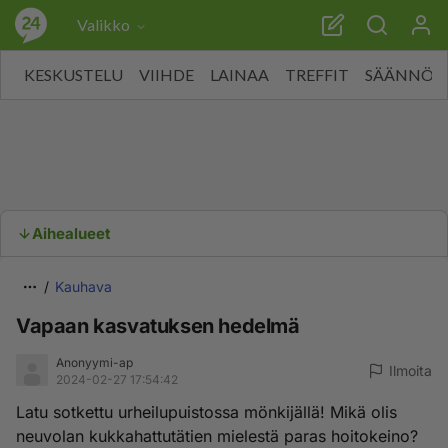
Valikko
KESKUSTELU
VIIHDE
LAINAA
TREFFIT
SÄÄNNÖT
Aihealueet
Kauhava
Vapaan kasvatuksen hedelmä
Anonyymi-ap
Ilmoita
2024-02-27 17:54:42
Latu sotkettu urheilupuistossa mönkijällä! Mikä olis
neuvolan kukkahattutätien mielestä paras hoitokeino?