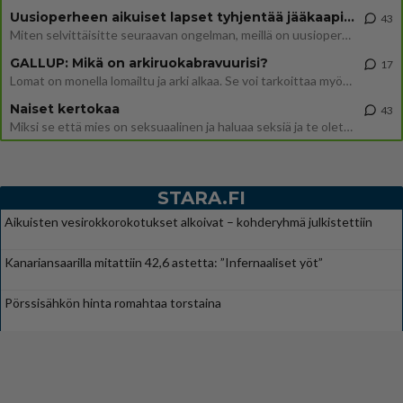
Uusioperheen aikuiset lapset tyhjentää jääkaapin käydessään
43
Miten selvittäisitte seuraavan ongelman, meillä on uusioperhe, minulla teini-ikäiset lapset ja puolisolla aikuiset, jotk
GALLUP: Mikä on arkiruokabravuurisi?
17
Lomat on monella lomailtu ja arki alkaa. Se voi tarkoittaa myös sitä, että grillailut on grillattu ja palataan arjen ruo
Naiset kertokaa
43
Miksi se että mies on seksuaalinen ja haluaa seksiä ja te olette hänen mielestänne haluttava on vastenmielistä? Mikä sii
STARA.FI
Aikuisten vesirokkorokotukset alkoivat – kohderyhmä julkistettiin
Kanariansaarilla mitattiin 42,6 astetta: ”Infernaaliset yöt”
Pörssisähkön hinta romahtaa torstaina