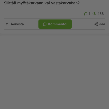
Silittää myötäkarvaan vai vastakarvahan?
1
488
Äänestä
Kommentoi
Jaa