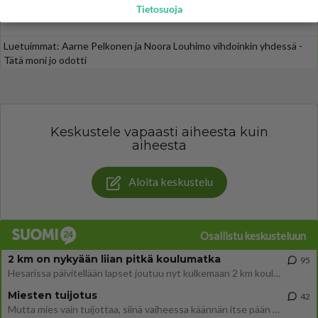
Tietosuoja
Tiesitkö? Martina Aitolehden isäpuoli on tämä suosittu laulaja
Luetuimmat: Aarne Pelkonen ja Noora Louhimo vihdoinkin yhdessä -
Tätä moni jo odotti
Keskustele vapaasti aiheesta kuin
aiheesta
Aloita keskustelu
Osallistu keskusteluun
2 km on nykyään liian pitkä koulumatka
95
Hesarissa päivitellään lapset joutuu nyt kulkemaan 2 km kouluun jösses. Ruostefillarilla tuo matka menee vaikka miten äk
Miesten tuijotus
42
Mutta mies vain tuijottaa, siinä vaiheessa käännän itse pään pois. Mikä juttu? Yleensä jos joku tuijottaa tai katsoo, hä