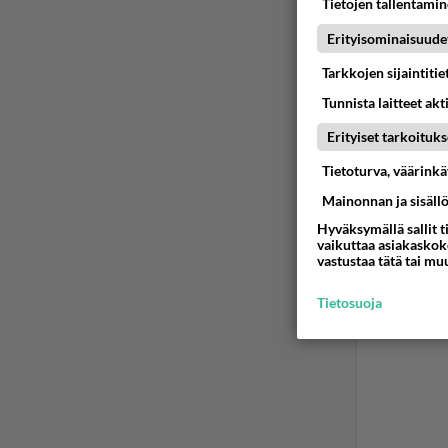
Ään
Tietojen tallentamine
Erityisominaisuude
Ano
2024
Tarkkojen sijaintiti
Tunnista laitteet akt
Suuri m
Erityiset tarkoituks
https:
Tietoturva, väärink
Mainonnan ja sisäll
P.S.
Hyväksymällä sallit t
Voit my
vaikuttaa asiakaskoke
vastustaa tätä tai mu
Ään
Tietosuoja