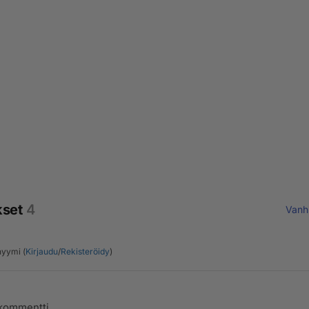
kset
4
Vanh
yymi (
Kirjaudu
/
Rekisteröidy
)