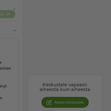
tä
a
Suomen
Keskustele vapaasti
änyt
aiheesta kuin aiheesta
en
Aloita keskustelu