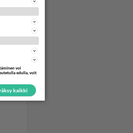
ommentoi
ttäminen voi
utetulla edulla, voit
ommentoi
äksy kaikki