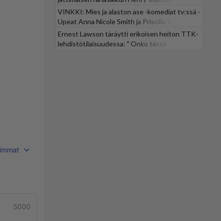
VINKKI: Mies ja alaston ase -komediat tv:ssä -
Upeat Anna Nicole Smith ja Priscilla Presley
mukana
Ernest Lawson täräytti erikoisen heiton TTK-
lehdistötilaisuudessa: " Onko tässä
tarkoituksena...?"
immat
5000