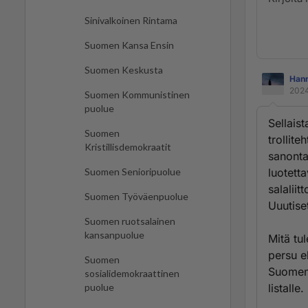
Sinivalkoinen Rintama
Suomen Kansa Ensin
Suomen Keskusta
Han
2024
Suomen Kommunistinen
puolue
Sellais
Suomen
trollit
Kristillisdemokraatit
sanonta
luotett
Suomen Senioripuolue
salalii
Suomen Työväenpuolue
Uuutise
Suomen ruotsalainen
kansanpuolue
Mitä tu
persu eli
Suomen
Suomen 
sosialidemokraattinen
listalle.
puolue