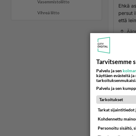
Vasemmistoliitto
Ehkä as
persut 
Vihreä liitto
että le
Ään
Ano
2024
Tarvitsemme s
Persuje
Palvelu ja sen
kolman
vapautt
käyttäen evästeitä ja
tarkoituksenmukaisi
Ään
Palvelu ja sen kumpp
Ano
Tarkoitukset
2024
Tarkat sijaintitiedo
Persupr
Kohdennettu mainon
rahoilla
Personoitu sisältö, 