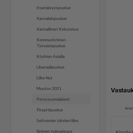
Itsenäisyyspuolue
Kansalaispuolue
Kansallinen Kokoomus
Kommunistinen
Työväenpuolue
Köyhien Asialla
Liberaalipuolue
Liike Nyt
Muutos 2011
Vastau
Perussuomalaiset
Anon
Piraattipuolue
Seitsemän tähden liike
Sininen tulevaisuus