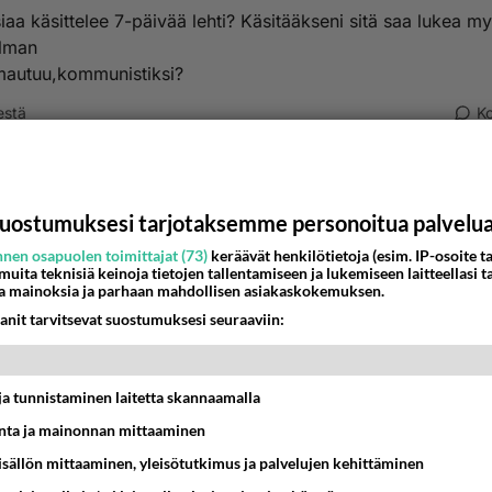
iaa käsittelee 7-päivää lehti? Käsitääkseni sitä saa lukea m
ilman
imautuu,kommunistiksi?
estä
K
nyymi
-02-28 17:36:45
uostumuksesi tarjotaksemme personoitua palvelu
n Pravda on pelkkä puolueen työrukkanen ilman journalistis
nen osapuolen toimittajat (73)
keräävät henkilötietoja (esim. IP-osoite ta
a.
 muita teknisiä keinoja tietojen tallentamiseen ja lukemiseen laitteellasi t
a mainoksia ja parhaan mahdollisen asiakaskokemuksen.
estä
K
anit tarvitsevat suostumuksesi seuraaviin:
nyymi
-02-28 17:41:58
t ja tunnistaminen laitetta skannaamalla
avdaa pyöriteään kuitenkin sataprosenttisesti veronmaksaji
ta ja mainonnan mittaaminen
, joten jotain rajaa pitäisi heidänkin toiminnallaan olla.
sisällön mittaaminen, yleisötutkimus ja palvelujen kehittäminen