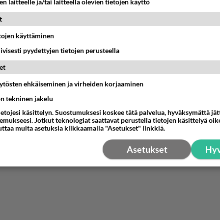
estä
K
n laitteelle ja/tai laitteella olevien tietojen käyttö
t
nyymi
-02-28 17:50:40
etojen käyttäminen
iivisesti pyydettyjen tietojen perusteella
aahanmuuttokeskustelu:
et
//www.youtube.com/live/axGQWiKrguI?feature=shared
äytösten ehkäiseminen ja virheiden korjaaminen
ön tekninen jakelu
ietojesi käsittelyn. Suostumuksesi koskee tätä palvelua, hyväksymättä jä
ös lukea vaihtoehtoista totuutta persupravdasta.
mukseesi. Jotkut teknologiat saattavat perustella tietojen käsittelyä oike
uttaa muita asetuksia klikkaamalla "Asetukset" linkkiä.
estä
K
Asetukset
Hyv