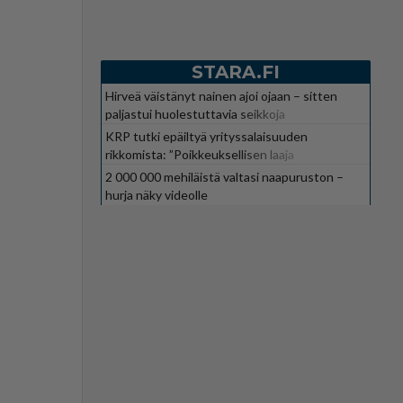
STARA.FI
Hirveä väistänyt nainen ajoi ojaan – sitten
paljastui huolestuttavia seikkoja
KRP tutki epäiltyä yrityssalaisuuden
rikkomista: ”Poikkeuksellisen laaja
kokonaisuus”
2 000 000 mehiläistä valtasi naapuruston –
hurja näky videolle