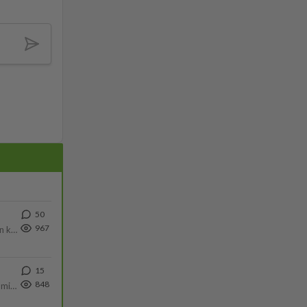
50
967
Olen säälittävä, mitä tulee sinun kohtaamiseen. Tunnen vaan itseni todella epävarmaksi sun kanssa. Jos minun olisi pitän
15
848
Poliisin mukaan nuori oli lähes täysi-ikäinen. Ennen iltakuutta tulleen ilmoituksen mukaan ihminen oli joutunut mahdoll