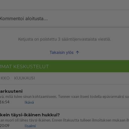
Kommentoi aloitusta...
Ketjusta on poistettu
3
sääntöjenvastaista viestiä.
Takaisin ylös
MMAT KESKUSTELUT
IKKO
KUUKAUSI
 arkuuteni
16:54
Ikävä
ein täysi-ikäinen hukkui?
20:09
Iisalmi