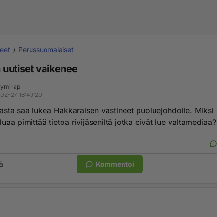
eet
Perussuomalaiset
uutiset vaikenee
ymi-ap
02-27 18:49:20
asta saa lukea Hakkaraisen vastineet puoluejohdolle. Miks
luaa pimittää tietoa rivijäseniltä jotka eivät lue valtamediaa?
ä
Kommentoi