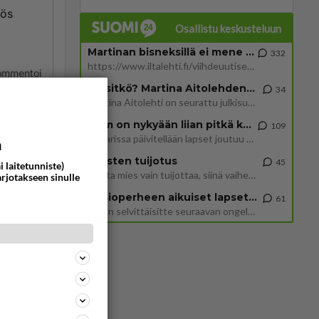
yös
Osallistu keskusteluun
Martinan bisneksillä ei mene hyvin
332
https://www.iltalehti.fi/viihdeuutiset/a/c46da6ab-340f-4790-aaa7-0865eed2336 Yrityksen konkurssihakemus on tullut kärä
ommentoi
Tiesitkö? Martina Aitolehden isäpuoli on tämä suosittu laulaja
34
Martina Aitolehti on seurattu julkisuuden henkilö. Lähipiiriin mahtuu muitakin tunnettuja henkilöitä. Tiesitkö, että Ma
2 km on nykyään liian pitkä koulumatka
109
Hesarissa päivitellään lapset joutuu nyt kulkemaan 2 km kouluun jösses. Ruostefillarilla tuo matka menee vaikka miten äk
a
ta
Miesten tuijotus
45
i laitetunniste)
Mutta mies vain tuijottaa, siinä vaiheessa käännän itse pään pois. Mikä juttu? Yleensä jos joku tuijottaa tai katsoo, hä
arjotakseen sinulle
ommentoi
Uusioperheen aikuiset lapset tyhjentää jääkaapin käydessään
61
Miten selvittäisitte seuraavan ongelman, meillä on uusioperhe, minulla teini-ikäiset lapset ja puolisolla aikuiset, jotk
en