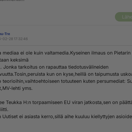
Lähe
nu-Tre
-02-28 17:32:46
ta mediaa ei ole kuin valtamedia.Kyseinen ilmaus on Pietarin
ehtaan keksimä
. Jonka tarkoitus on rapauttaa tiedotusvälineiden
avuutta.Tosin,peruista kun on kyse,heillä on taipumusta usko
tto teorioihin,vaihtoehtoiseen totuuteen kuten persumediat: 
t,MV-lehti yms.
lee Teukka H:n torpaamiseen EU viran jatkosta,sen on päätt
itti.
Uutiset ei asiasta kerro,sillä aihe kuuluu kiellyttyjen asioid