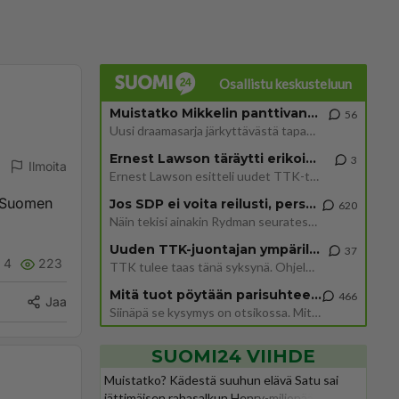
Osallistu keskusteluun
Muistatko Mikkelin panttivankidraaman?
56
Uusi draamasarja järkyttävästä tapauksesta on tulossa. Tositapahtumiin perustuva sarja ammentaa vuoden 1986 Mikkelin pan
Ernest Lawson täräytti erikoisen heiton TTK-lehdistötilaisuudessa: " Onko tässä tarkoituksena...?"
3
Ilmoita
Ernest Lawson esitteli uudet TTK-tähtioppilaat ja opettajat torstaina 6.8. lehdistölle. Tulevalla kaudella on yksi hausk
i Suomen
Jos SDP ei voita reilusti, persut kumoavat demokratian Suomesta
620
Näin tekisi ainakin Rydman seuratessaan idolinsa Trumpin mallia https://www.is.fi/politiikka/art-2000012187244.html
Uuden TTK-juontajan ympärillä epätietoisuus sakenee - Nyt MTV hämmentää soppaa
37
4
223
TTK tulee taas tänä syksynä. Ohjelman uudet tähtioppilaat julkistetaan torstaina 6. elokuuta klo 14 alkavassa lehdistö
Mitä tuot pöytään parisuhteessa?
466
Jaa
Siinäpä se kysymys on otsikossa. Mitäpä siis tuot/toisit pöytään parisuhteessa? Oletko mies vai nainen? Koetko sen mitä
SUOMI24 VIIHDE
Muistatko? Kädestä suuhun elävä Satu sai
jättimäisen rahasalkun Henry-miljonääriltä