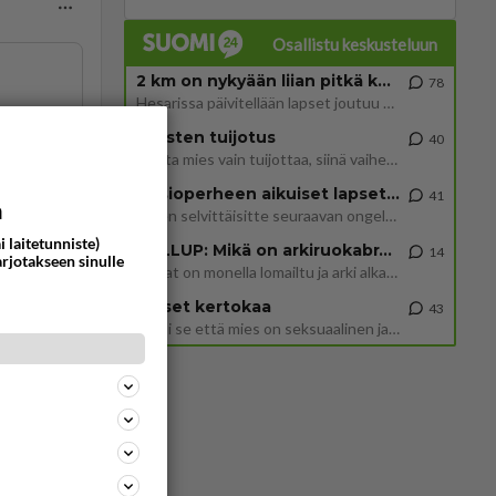
Osallistu keskusteluun
2 km on nykyään liian pitkä koulumatka
78
Hesarissa päivitellään lapset joutuu nyt kulkemaan 2 km kouluun jösses. Ruostefillarilla tuo matka menee vaikka miten äk
69
Miesten tuijotus
40
Mutta mies vain tuijottaa, siinä vaiheessa käännän itse pään pois. Mikä juttu? Yleensä jos joku tuijottaa tai katsoo, hä
Uusioperheen aikuiset lapset tyhjentää jääkaapin käydessään
41
a
Miten selvittäisitte seuraavan ongelman, meillä on uusioperhe, minulla teini-ikäiset lapset ja puolisolla aikuiset, jotk
ommentoi
i laitetunniste)
GALLUP: Mikä on arkiruokabravuurisi?
14
arjotakseen sinulle
Lomat on monella lomailtu ja arki alkaa. Se voi tarkoittaa myös sitä, että grillailut on grillattu ja palataan arjen ruo
Naiset kertokaa
43
Miksi se että mies on seksuaalinen ja haluaa seksiä ja te olette hänen mielestänne haluttava on vastenmielistä? Mikä sii