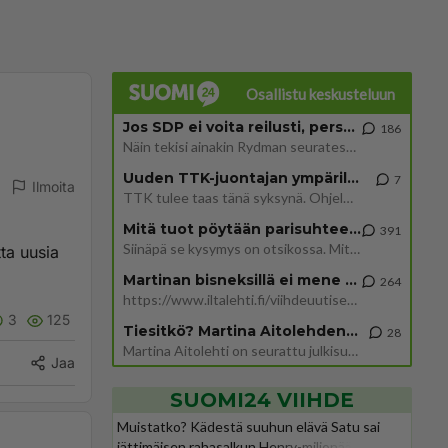
Osallistu keskusteluun
Jos SDP ei voita reilusti, persut kumoavat demokratian Suomesta
186
Näin tekisi ainakin Rydman seuratessaan idolinsa Trumpin mallia https://www.is.fi/politiikka/art-2000012187244.html
Uuden TTK-juontajan ympärillä epätietoisuus sakenee - Nyt MTV hämmentää soppaa
7
Ilmoita
TTK tulee taas tänä syksynä. Ohjelman uudet tähtioppilaat julkistetaan torstaina 6. elokuuta klo 14 alkavassa lehdistö
Mitä tuot pöytään parisuhteessa?
391
Siinäpä se kysymys on otsikossa. Mitäpä siis tuot/toisit pöytään parisuhteessa? Oletko mies vai nainen? Koetko sen mitä
ta uusia
Martinan bisneksillä ei mene hyvin
264
https://www.iltalehti.fi/viihdeuutiset/a/c46da6ab-340f-4790-aaa7-0865eed2336 Yrityksen konkurssihakemus on tullut kärä
3
125
Tiesitkö? Martina Aitolehden isäpuoli on tämä suosittu laulaja
28
Martina Aitolehti on seurattu julkisuuden henkilö. Lähipiiriin mahtuu muitakin tunnettuja henkilöitä. Tiesitkö, että Ma
Jaa
SUOMI24 VIIHDE
Muistatko? Kädestä suuhun elävä Satu sai
jättimäisen rahasalkun Henry-miljonääriltä