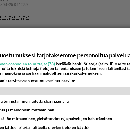
-04-25 09:12:59
🍒🍒🍒🍒🍒🍒
t­­y­­­t­­ö­­t­­ ­­­o­­d­­o­­­t­­­t­­a­­­v­­­­­a­­t­­­ ­­­s­­­i­­n­­u­a­­­ ->
https://us4.fun/kissgirl?182893
️💋❤️🔞💋❤️💋❤️💋🔞
uostumuksesi tarjotaksemme personoitua palvelu
estä
K
nen osapuolen toimittajat (73)
keräävät henkilötietoja (esim. IP-osoite ta
 muita teknisiä keinoja tietojen tallentamiseen ja lukemiseen laitteellasi t
a mainoksia ja parhaan mahdollisen asiakaskokemuksen.
Kommentoi aloitusta...
anit tarvitsevat suostumuksesi seuraaviin:
Ketjusta on poistettu
3
sääntöjenvastaista viestiä.
t ja tunnistaminen laitetta skannaamalla
ta ja mainonnan mittaaminen
Takaisin ylös
sisällön mittaaminen, yleisötutkimus ja palvelujen kehittäminen
MMAT KESKUSTELUT
n laitteelle ja/tai laitteella olevien tietojen käyttö