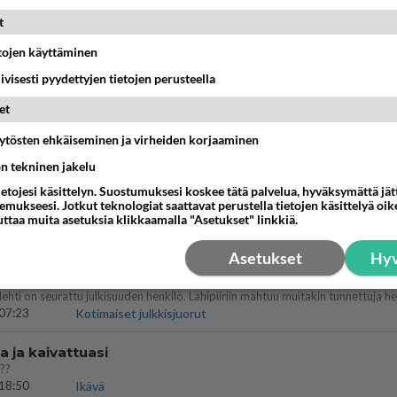
IKKO
KUUKAUSI
t
etojen käyttäminen
t pöytään parisuhteessa?
iivisesti pyydettyjen tietojen perusteella
16:53
Sinkut
et
bisneksillä ei mene hyvin
äytösten ehkäiseminen ja virheiden korjaaminen
ön tekninen jakelu
05:51
Kotimaiset julkkisjuorut
ietojesi käsittelyn. Suostumuksesi koskee tätä palvelua, hyväksymättä jä
mukseesi. Jotkut teknologiat saattavat perustella tietojen käsittelyä oike
nykyään liian pitkä koulumatka
uttaa muita asetuksia klikkaamalla "Asetukset" linkkiä.
10:07
Lieksa
Asetukset
Hyv
 Martina Aitolehden isäpuoli on tämä suosittu laulaja
07:23
Kotimaiset julkkisjuorut
a ja kaivattuasi
??
18:50
Ikävä