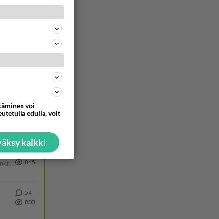
387
1556
Siinäpä se kysymys on otsikossa. Mitäpä siis tuot/toisit pöytään parisuhteessa? Oletko mies vai nainen? Koetko sen mitä
262
1015
https://www.iltalehti.fi/viihdeuutiset/a/c46da6ab-340f-4790-aaa7-0865eed2336 Yrityksen konkurssihakemus on tullut kärä
ttäminen voi
78
utetulla edulla, voit
870
Hesarissa päivitellään lapset joutuu nyt kulkemaan 2 km kouluun jösses. Ruostefillarilla tuo matka menee vaikka miten äk
äksy kaikki
28
845
Martina Aitolehti on seurattu julkisuuden henkilö. Lähipiiriin mahtuu muitakin tunnettuja henkilöitä. Tiesitkö, että Ma
54
803