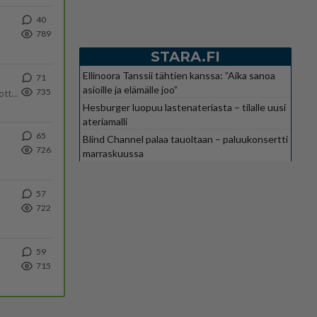
40
789
STARA.FI
Ellinoora Tanssii tähtien kanssa: ”Aika sanoa
71
asioille ja elämälle joo”
735
Olipa hyvä kirjoitus, kiitos. Ongelmat mitkä nostat esille on todellisia ja tämä ylimielisyys totta ja se näkyy kaikessa
Hesburger luopuu lastenateriasta – tilalle uusi
ateriamalli
65
Blind Channel palaa tauoltaan – paluukonsertti
726
marraskuussa
57
722
59
715