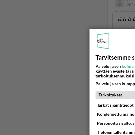
2024
🍒🍒🍒
😋 K­u­u­­m­a­­t­ ­­­
🔞❤️💋❤
Tarvitsemme s
Ään
Palvelu ja sen
kolman
käyttäen evästeitä ja
tarkoituksenmukaisi
Palvelu ja sen kumpp
Tarkoitukset
Tarkat sijaintitiedo
Kohdennettu mainon
Personoitu sisältö, 
LUETUI
Tietojen tallentamine