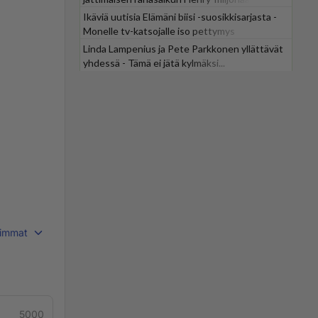
Ikäviä uutisia Elämäni biisi -suosikkisarjasta -
Monelle tv-katsojalle iso pettymys
Linda Lampenius ja Pete Parkkonen yllättävät
yhdessä - Tämä ei jätä kylmäksi...
immat
5000