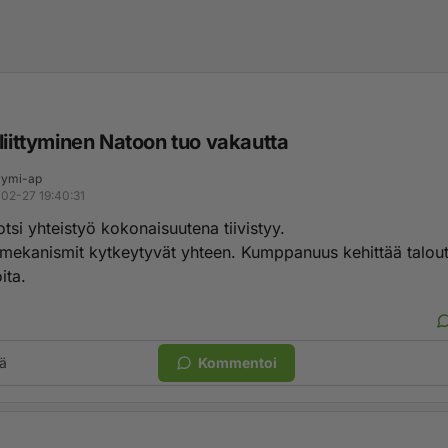
liittyminen Natoon tuo vakautta
ymi-ap
02-27 19:40:31
si yhteistyö kokonaisuutena tiivistyy.
mekanismit kytkeytyvät yhteen. Kumppanuus kehittää talout
ita.
ä
Kommentoi