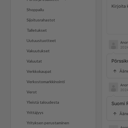
Shoppailu
Sijoitusrahastot
Talletukset
Uutuustuotteet
Ano
2024
Vakuutukset
Pörssik
Valuutat
Ään
Verkkokaupat
Verkostomarkkinointi
Ano
2024
Verot
Yleistä taloudesta
Suomi R
Yrittäjyys
Ään
Yrityksen perustaminen
Ano