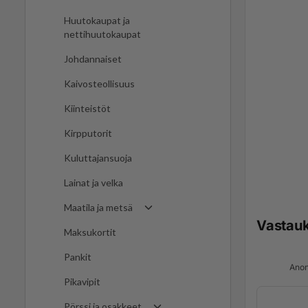
Huutokaupat ja
nettihuutokaupat
Johdannaiset
Kaivosteollisuus
Kiinteistöt
Kirpputorit
Kuluttajansuoja
Lainat ja velka
Maatila ja metsä
Vastau
Maksukortit
Pankit
Anon
Pikavipit
Pörssi ja osakkeet