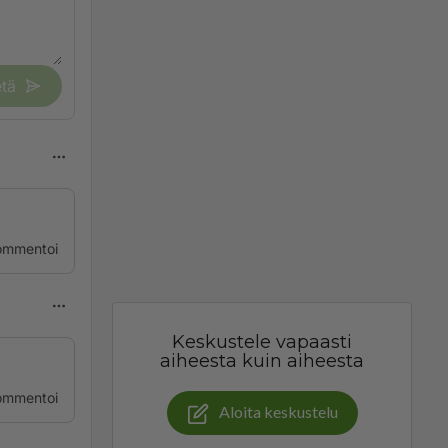
tä
ommentoi
Keskustele vapaasti
aiheesta kuin aiheesta
ommentoi
Aloita keskustelu