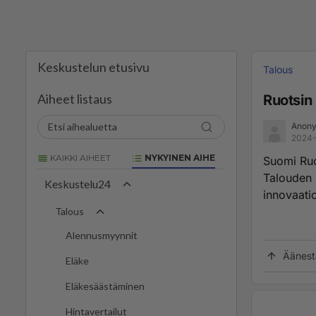
Keskustelun etusivu
Talous
Aiheet listaus
Ruotsin 
Anony
2024-
KAIKKI AIHEET
NYKYINEN AIHE
Suomi Ruot
Talouden 
Keskustelu24
innovaatio
Talous
Alennusmyynnit
Äänest
Eläke
Eläkesäästäminen
Hintavertailut