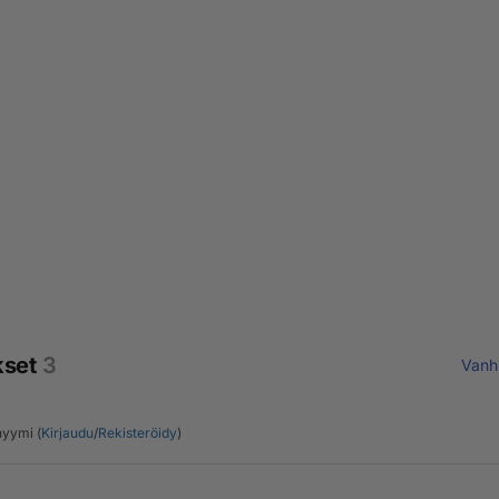
kset
3
Vanh
yymi (
Kirjaudu
/
Rekisteröidy
)