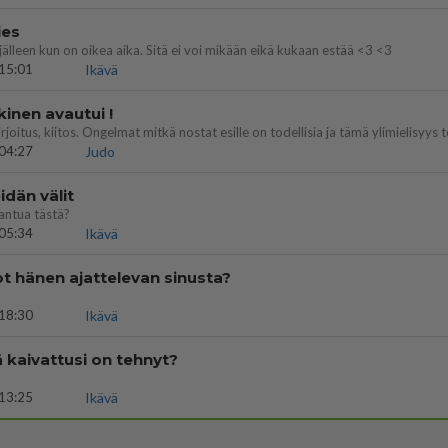
ies
lleen kun on oikea aika. Sitä ei voi mikään eikä kukaan estää <3 <3
15:01
Ikävä
kinen avautui !
04:27
Judo
dän välit
antua tästä?
05:34
Ikävä
t hänen ajattelevan sinusta?
18:30
Ikävä
ä kaivattusi on tehnyt?
13:25
Ikävä