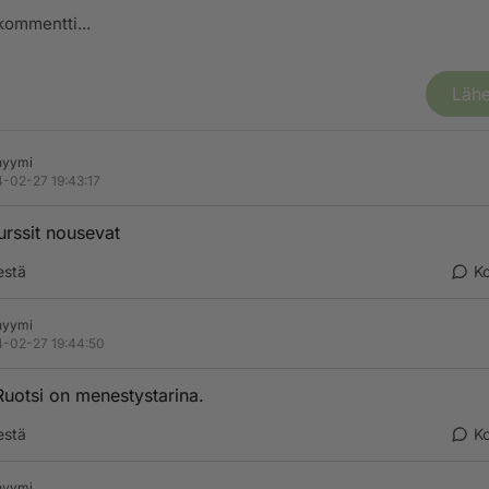
Lähe
nyymi
-02-27 19:43:17
urssit nousevat
estä
K
nyymi
-02-27 19:44:50
uotsi on menestystarina.
estä
K
nyymi