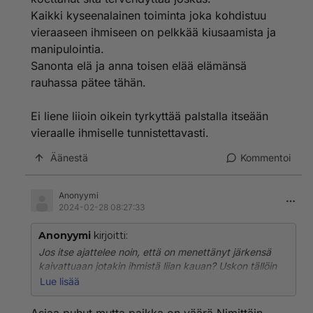
Kaikki kyseenalainen toiminta joka kohdistuu
vieraaseen ihmiseen on pelkkää kiusaamista ja
manipulointia.
Sanonta elä ja anna toisen elää elämänsä
rauhassa pätee tähän.
Ei liene liioin oikein tyrkyttää palstalla itseään
vieraalle ihmiselle tunnistettavasti.
Äänestä
Kommentoi
Anonyymi
2024-02-28 08:27:33
Anonyymi
kirjoitti:
Jos itse ajattelee noin, että on menettänyt järkensä
kaivattuaan jotakin ihmistä liian kauan? Uskon tällöin
olevan "henkilön ajatusmaailmassa" jotain
Lue lisää
perustavanlaatuista vikaa. On myös erittäin vaarallista
ajatella, että minun on pakko saada elämääni joku