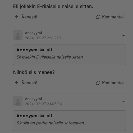
Eli jollekin E-rilaiselle naiselle sitten.
Äänestä
Kommentoi
Anonyymi
2024-02-27 22:18:20
Anonyymi
kirjoitti:
Eli jollekin E-rilaiselle naiselle sitten.
Niinkö siis menee?
Äänestä
Kommentoi
Anonyymi
2024-02-27 23:06:04
Anonyymi
kirjoitti:
Sinulla on perhe.naiselle sateeseen..