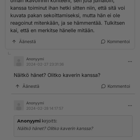
oman ikävöinnin kohteeni, sen jota jumaloin,
kanssa toiminut ihan hetki sitten niin, että sitä voi
kuvata pakan sekoittamiseksi, mutta hän ei ole
reagoinut mitenkään, ja se hämmentää. Tulkitsen
kai, että en merkitse hänelle mitään.
Äänestä
Kommentoi
Anonyymi
2024-02-27 23:31:36
Näitkö hänet? Olitko kaverin kanssa?
Äänestä
Kommentoi
Anonyymi
2024-02-28 14:17:57
Anonyymi
kirjoitti:
Näitkö hänet? Olitko kaverin kanssa?