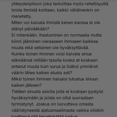
yhteydenpitoon joka tarkoittaa myös rehellisyyttä
toista ihmistä kohtaan, kaikki vähäinenkin on
menetetty.
Miten voi kaivata ihmistä kenen kanssa ei ole
elänyt päivääkään?
Ei mitenkään. Ihastuminen on normaalia mutta
kiinni jääminen vieraaseen ihmiseen kaikkea
muuta eikä sellainen ole hyväksyttävää.
Kuinka toinen ihminen voisi kaivata sinua
elämäänsä millään tasolla koska et koskaan
antanut muuta kuin surua ja lisäksi ymmärsit
väärin lähes kaiken alusta asti?
Miksi toinen ihminen haluaisi tutustua sinuun
kaiken jälkeen?
Tietäen sinusta asioita joita ei koskaan pystyisi
hyväksymään ja joista on ollut suorastaan
tyrmistynyt. Joskus on luovuttava omasta
vääristyneestä ajatusmaailmasta vaikka olisikin
koettanut sitä tervehdyttää joskus.