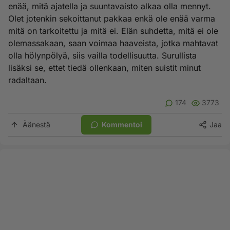
enää, mitä ajatella ja suuntavaisto alkaa olla mennyt.
Olet jotenkin sekoittanut pakkaa enkä ole enää varma
mitä on tarkoitettu ja mitä ei. Elän suhdetta, mitä ei ole
olemassakaan, saan voimaa haaveista, jotka mahtavat
olla hölynpölyä, siis vailla todellisuutta. Surullista
lisäksi se, ettet tiedä ollenkaan, miten suistit minut
radaltaan.
174
3773
Äänestä
Kommentoi
Jaa