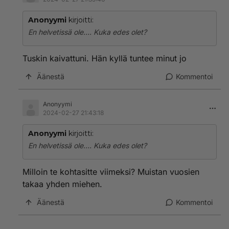
Anonyymi
kirjoitti:
En helvetissä ole…. Kuka edes olet?
Tuskin kaivattuni. Hän kyllä tuntee minut jo
Äänestä
Kommentoi
Anonyymi
2024-02-27 21:43:18
Anonyymi
kirjoitti:
En helvetissä ole…. Kuka edes olet?
Milloin te kohtasitte viimeksi? Muistan vuosien
takaa yhden miehen.
Äänestä
Kommentoi