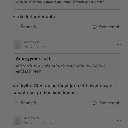
Mutta ei sinun kaivatulla vaan sinulla ihan oma?
Ei ole ketään muuta
Äänestä
Kommentoi
Anonyymi
2024-02-27 21:23:56
Anonyymi
kirjoitti:
Miksi sitten kirjoitit että elän suhdettani.. Oletko
järjissäsi nyt?
Voi kyllä. Olen menettänyt järkeni kaivattessani
kaivattuani jo ihan liian kauan..
Äänestä
Kommentoi
Anonyymi
2024-02-27 21:26:07