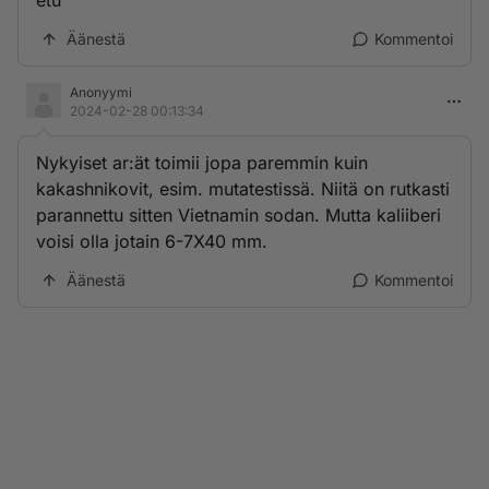
etu
Äänestä
Kommentoi
Anonyymi
2024-02-28 00:13:34
Nykyiset ar:ät toimii jopa paremmin kuin
kakashnikovit, esim. mutatestissä. Niitä on rutkasti
parannettu sitten Vietnamin sodan. Mutta kaliiberi
voisi olla jotain 6-7X40 mm.
Äänestä
Kommentoi