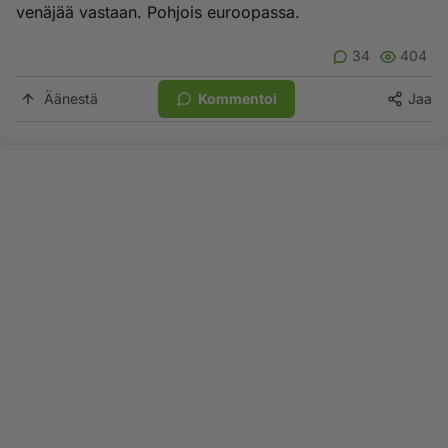
venäjää vastaan. Pohjois euroopassa.
34
404
Äänestä
Kommentoi
Jaa