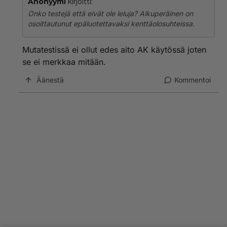
Anonyymi
kirjoitti:
Onko testejä että eivät ole leluja? Alkuperäinen on
osoittautunut epäluotettavaksi kenttäolosuhteissa.
Mutatestissä ei ollut edes aito AK käytössä joten
se ei merkkaa mitään.
Äänestä
Kommentoi