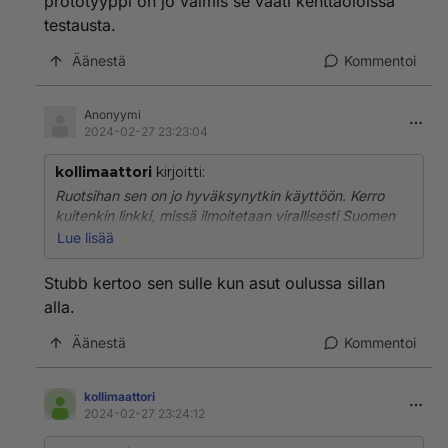
prototyyppi on jo valmis se vaati kenttäoloissa
mutta näiden kivääreiden kaliiperihan on se tuttu ja
testausta.
turvallinen 7.62x51 NATO.
Äänestä
Kommentoi
Näitä on vähän, joten jos mahdollinen kaliiperinvaihto
tulee koskemaan myös niitä, ei konversio ole
kohtuuttoman kallista.
Anonyymi
2024-02-27 23:23:04
kollimaattori
kirjoitti:
Ruotsihan sen on jo hyväksynytkin käyttöön. Kerro
kuitenkin linkki, missä ilmoitetaan virallisesti Suomen
puolustusvoimien uuden rynnäkkökiväärin
Lue lisää
hankintaprosessin tulleen päätökseensä.
Stubb kertoo sen sulle kun asut oulussa sillan
alla.
Äänestä
Kommentoi
kollimaattori
2024-02-27 23:24:12