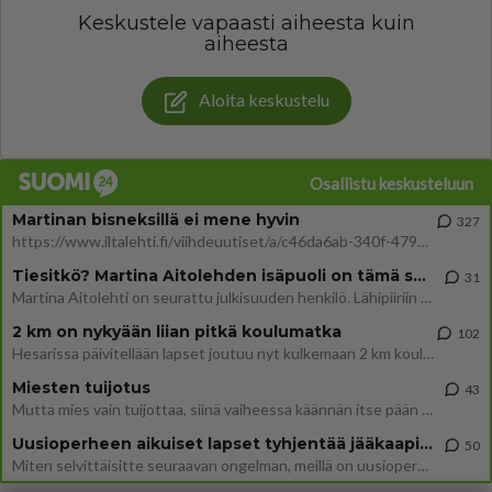
Keskustele vapaasti aiheesta kuin
aiheesta
Aloita keskustelu
Osallistu keskusteluun
Martinan bisneksillä ei mene hyvin
327
https://www.iltalehti.fi/viihdeuutiset/a/c46da6ab-340f-4790-aaa7-0865eed2336 Yrityksen konkurssihakemus on tullut kärä
Tiesitkö? Martina Aitolehden isäpuoli on tämä suosittu laulaja
31
Martina Aitolehti on seurattu julkisuuden henkilö. Lähipiiriin mahtuu muitakin tunnettuja henkilöitä. Tiesitkö, että Ma
2 km on nykyään liian pitkä koulumatka
102
Hesarissa päivitellään lapset joutuu nyt kulkemaan 2 km kouluun jösses. Ruostefillarilla tuo matka menee vaikka miten äk
Miesten tuijotus
43
Mutta mies vain tuijottaa, siinä vaiheessa käännän itse pään pois. Mikä juttu? Yleensä jos joku tuijottaa tai katsoo, hä
Uusioperheen aikuiset lapset tyhjentää jääkaapin käydessään
50
Miten selvittäisitte seuraavan ongelman, meillä on uusioperhe, minulla teini-ikäiset lapset ja puolisolla aikuiset, jotk