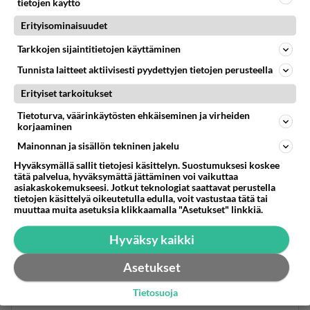
tietojen käyttö
Asiaahan tuo puhuu. Sinä hölötät paskaa.
Erityisominaisuudet
Äänestä
Kommentoi
Tarkkojen sijaintitietojen käyttäminen
Tunnista laitteet aktiivisesti pyydettyjen tietojen perusteella
Anonyymi
Erityiset tarkoitukset
2024-02-28 04:05:26
Tietoturva, väärinkäytösten ehkäiseminen ja virheiden
Anonyymi
kirjoitti:
korjaaminen
Asiaahan tuo puhuu. Sinä hölötät paskaa.
Mainonnan ja sisällön tekninen jakelu
Hyväksymällä sallit tietojesi käsittelyn. Suostumuksesi koskee
Niinku sun cp vammainen isäs teki kun raiskas
tätä palvelua, hyväksymättä jättäminen voi vaikuttaa
asiakaskokemukseesi. Jotkut teknologiat saattavat perustella
sun äitiäs.
tietojen käsittelyä oikeutetulla edulla, voit vastustaa tätä tai
muuttaa muita asetuksia klikkaamalla "Asetukset" linkkiä.
Äänestä
Kommentoi
Hyväksy kaikki
Anonyymi
Asetukset
2024-02-27 23:35:11
Tietosuoja
Meillä Suomessa on puolustusvoimat. Olemme