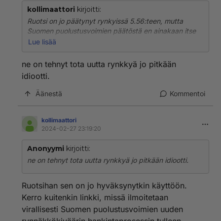
kollimaattori
kirjoitti:
Ruotsi on jo päätynyt rynkyissä 5.56:teen, mutta
Suomen puolustusvoimien päätöstä en ainakaan itse
ole kuullut.
Lue lisää
KIV23 ja TKIV23 ovat jo koekäytössä yksiköissä,
ne on tehnyt tota uutta rynkkyä jo pitkään
mutta näiden kivääreiden kaliiperihan on se tuttu ja
idiootti.
turvallinen 7.62x51 NATO.
Äänestä
Kommentoi
Näitä on vähän, joten jos mahdollinen kaliiperinvaihto
tulee koskemaan myös niitä, ei konversio ole
kohtuuttoman kallista.
kollimaattori
2024-02-27 23:19:20
Anonyymi
kirjoitti:
ne on tehnyt tota uutta rynkkyä jo pitkään idiootti.
Ruotsihan sen on jo hyväksynytkin käyttöön.
Kerro kuitenkin linkki, missä ilmoitetaan
virallisesti Suomen puolustusvoimien uuden