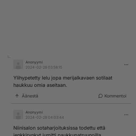
Anonyymi
2024-02-28 03:58:15
Ylihypetetty lelu jopa merijalkavaen sotilaat
haukkuu omia aseitaan.
Äänestä
Kommentoi
Anonyymi
2024-02-28 04:03:44
Niinisalon sotaharjoituksissa todettu että
jenkkirynkyt jumitti paukkupatruunoilla