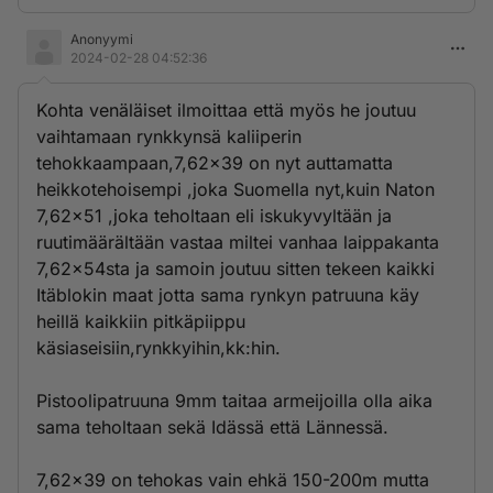
Anonyymi
2024-02-28 04:52:36
Kohta venäläiset ilmoittaa että myös he joutuu
vaihtamaan rynkkynsä kaliiperin
tehokkaampaan,7,62x39 on nyt auttamatta
heikkotehoisempi ,joka Suomella nyt,kuin Naton
7,62x51 ,joka teholtaan eli iskukyvyltään ja
ruutimäärältään vastaa miltei vanhaa laippakanta
7,62x54sta ja samoin joutuu sitten tekeen kaikki
Itäblokin maat jotta sama rynkyn patruuna käy
heillä kaikkiin pitkäpiippu
käsiaseisiin,rynkkyihin,kk:hin.
Pistoolipatruuna 9mm taitaa armeijoilla olla aika
sama teholtaan sekä Idässä että Lännessä.
7,62x39 on tehokas vain ehkä 150-200m mutta