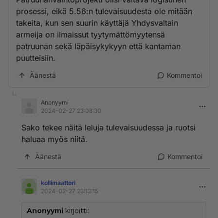
prosessi, eikä 5.56:n tulevaisuudesta ole mitään
takeita, kun sen suurin käyttäjä Yhdysvaltain
armeija on ilmaissut tyytymättömyytensä
patruunan sekä läpäisykykyyn että kantaman
puutteisiin.
Äänestä
Kommentoi
Anonyymi
2024-02-27 23:08:30
Sako tekee näitä leluja tulevaisuudessa ja ruotsi
haluaa myös niitä.
Äänestä
Kommentoi
kollimaattori
2024-02-27 23:13:15
Anonyymi
kirjoitti: