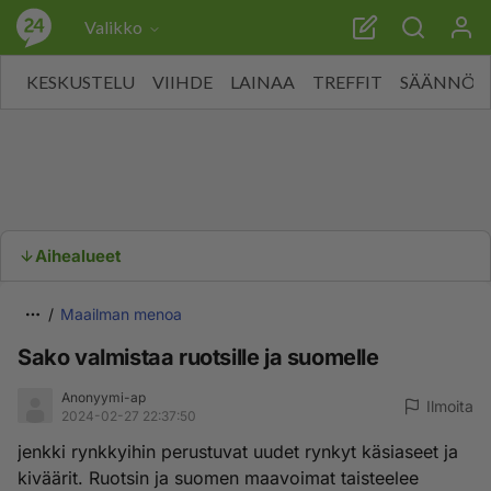
Valikko
KESKUSTELU
VIIHDE
LAINAA
TREFFIT
SÄÄNNÖT
Aihealueet
Maailman menoa
Sako valmistaa ruotsille ja suomelle
Anonyymi-ap
Ilmoita
2024-02-27 22:37:50
jenkki rynkkyihin perustuvat uudet rynkyt käsiaseet ja
kiväärit. Ruotsin ja suomen maavoimat taisteelee