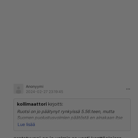
Anonyymi
2024-02-27 23:19:45
kollimaattori
kirjoitti:
Ruotsi on jo päätynyt rynkyissä 5.56:teen, mutta
Suomen puolustusvoimien päätöstä en ainakaan itse
ole kuullut.
Lue lisää
KIV23 ja TKIV23 ovat jo koekäytössä yksiköissä,