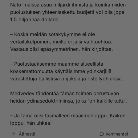
Nato-maissa asuu miljardi ihmistä ja kuinka niiden
puolustuksen yhteenlaskettu budjetti voi olla jopa
1,5 biljoonaa dollaria.
– Koska meidän sotakykymme ei ole
vertailukelpoinen, meille ei jäisi vaihtoehtoa.
Vastaus olisi epäsymmetrinen, hän kirjoittaa.
– Puolustaaksemme maamme alueellista
koskemattomuutta käyttäisimme ydinkärjillä
varustettuja ballistisia ohjuksia ja risteilyohjuksia.
Medvedev tähdentää tämän toimen perustuvan
heidän ydinasedoktriiniinsa, joka ”on kaikille tuttu”.
– Ja tämä olisi täsmälleen maailmanloppu. Kaiken
loppu, hän uhkaa."
Äänestä
Kommentoi