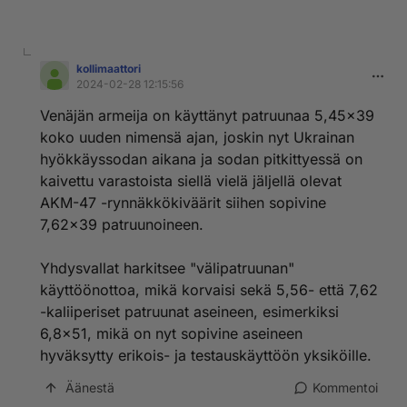
kollimaattori
2024-02-28 12:15:56
Venäjän armeija on käyttänyt patruunaa 5,45x39
koko uuden nimensä ajan, joskin nyt Ukrainan
hyökkäyssodan aikana ja sodan pitkittyessä on
kaivettu varastoista siellä vielä jäljellä olevat
AKM-47 -rynnäkkökiväärit siihen sopivine
7,62x39 patruunoineen.
Yhdysvallat harkitsee "välipatruunan"
käyttöönottoa, mikä korvaisi sekä 5,56- että 7,62
-kaliiperiset patruunat aseineen, esimerkiksi
6,8x51, mikä on nyt sopivine aseineen
hyväksytty erikois- ja testauskäyttöön yksiköille.
Äänestä
Kommentoi