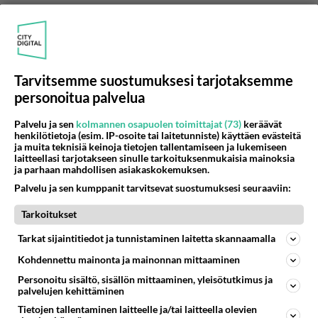
Anonyymi
Tarvitsemme suostumuksesi tarjotaksemme
2024-02-27 23:30:53
personoitua palvelua
Kelpakohan ruotsalaisille suomalaisten tekeleet?
Palvelu ja sen
kolmannen osapuolen toimittajat (73)
keräävät
Saattavat hieman ylenkatsoa moista.
henkilötietoja (esim. IP-osoite tai laitetunniste) käyttäen evästeitä
ja muita teknisiä keinoja tietojen tallentamiseen ja lukemiseen
Äänestä
Kommentoi
laitteellasi tarjotakseen sinulle tarkoituksenmukaisia mainoksia
ja parhaan mahdollisen asiakaskokemuksen.
Palvelu ja sen kumppanit tarvitsevat suostumuksesi seuraaviin:
Anonyymi
2024-02-27 23:33:56
Tarkoitukset
Kullimaattori on sekava trollaaja.
Tarkat sijaintitiedot ja tunnistaminen laitetta skannaamalla
Kohdennettu mainonta ja mainonnan mittaaminen
Äänestä
Kommentoi
Personoitu sisältö, sisällön mittaaminen, yleisötutkimus ja
palvelujen kehittäminen
Anonyymi
Tietojen tallentaminen laitteelle ja/tai laitteella olevien
2024-02-27 23:38:12