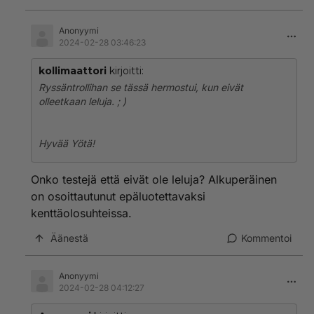
Anonyymi
2024-02-28 03:46:23
kollimaattori
kirjoitti:
Ryssäntrollihan se tässä hermostui, kun eivät
olleetkaan leluja. ; )
Hyvää Yötä!
Onko testejä että eivät ole leluja? Alkuperäinen
on osoittautunut epäluotettavaksi
kenttäolosuhteissa.
Äänestä
Kommentoi
Anonyymi
2024-02-28 04:12:27