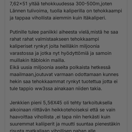
7,62x51 yltää tehokkuudessa 300-500m,joten
Lännen tulivoima, tuolla kaliperilla on tehokkaampi
ja tappaa vihollista aiemmin kuin Itäkaliperi.
Putinille tulee paniikki aiheesta vielä,mistä he saa
rahat rahat valmistaakseen tehokkaampi
kaliperiset rynkyt joita heilläkin miljoonia
varastossa ja jotka nyt hyödyttömiä ja samoin
muillakin Itäblokin mailla.
Eikä uusia miljoonia aseita polkaista hetkessä
maailmaan,joutuvat varmaan odottamaan kunnes
hekin saa tehokkaammat rynkyt tuotettua jotta ei
tule tappio ww3ssa ainakaan niiden takia.
Jenkkien pieni 5,56X45 oli tehty tarkoituksella
aikoinaan riittävän heikkotehoiseksi että se vain
haavoittaa vihollista ,ei tapa niin herkästi kuin
suuremmat kaliiperit ja muutti suuntaa pienestäkin
risusta matkallaan vihollisen nahan alle.