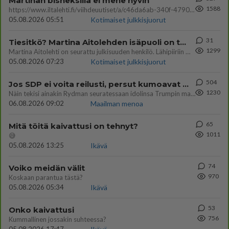
Martinan bisneksillä ei mene hyvin
1588
https://www.iltalehti.fi/viihdeuutiset/a/c46da6ab-340f-4790-aaa7-0865eed2336 Yrityksen konkurssihakemus on tullut kärä
05.08.2026 05:51
Kotimaiset julkkisjuorut
31
Tiesitkö? Martina Aitolehden isäpuoli on tämä suosittu laulaja
1299
Martina Aitolehti on seurattu julkisuuden henkilö. Lähipiiriin mahtuu muitakin tunnettuja henkilöitä. Tiesitkö, että Ma
05.08.2026 07:23
Kotimaiset julkkisjuorut
504
Jos SDP ei voita reilusti, persut kumoavat demokratian Suomesta
1230
Näin tekisi ainakin Rydman seuratessaan idolinsa Trumpin mallia https://www.is.fi/politiikka/art-2000012187244.html
06.08.2026 09:02
Maailman menoa
65
Mitä töitä kaivattusi on tehnyt?
1011
😅
05.08.2026 13:25
Ikävä
74
Voiko meidän välit
970
Koskaan parantua tästä?
05.08.2026 05:34
Ikävä
53
Onko kaivattusi
756
Kummallinen jossakin suhteessa?