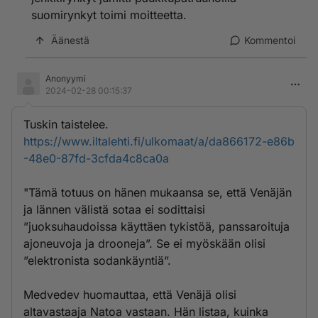
suomirynkyt toimi moitteetta.
Äänestä
Kommentoi
Anonyymi
2024-02-28 00:15:37
Tuskin taistelee.
https://www.iltalehti.fi/ulkomaat/a/da866172-e86b
-48e0-87fd-3cfda4c8ca0a
"Tämä totuus on hänen mukaansa se, että Venäjän
ja lännen välistä sotaa ei sodittaisi
”juoksuhaudoissa käyttäen tykistöä, panssaroituja
ajoneuvoja ja drooneja”. Se ei myöskään olisi
”elektronista sodankäyntiä”.
Medvedev huomauttaa, että Venäjä olisi
altavastaaja Natoa vastaan. Hän listaa, kuinka