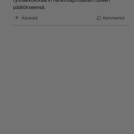
rynnäkkökiväärin hankintaprosessin tulleen
päätökseensä.
Äänestä
Kommentoi