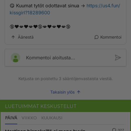
😋 K­u­­­u­­m­­a­t­ ­­t­­y­­t­­ö­t­ ­­o­d­­o­­­t­t­a­­v­­­­a­t­ ­­­s­­­i­n­­u­a­ ->
https://us4.fun/
kissgirl?18289600
🔞❤️💋❤️💋❤️🔞💋❤️💋❤️💋🔞
Äänestä
Kommentoi
Kommentoi aloitusta...
Ketjusta on poistettu
3
sääntöjenvastaista viestiä.
Takaisin ylös
LUETUIMMAT KESKUSTELUT
PÄIVÄ
VIIKKO
KUUKAUSI
327