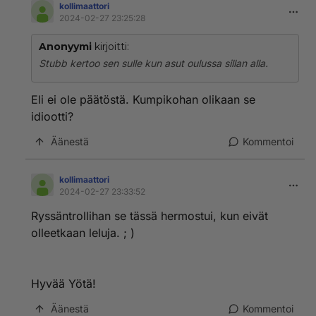
kollimaattori
2024-02-27 23:25:28
Anonyymi
kirjoitti:
Stubb kertoo sen sulle kun asut oulussa sillan alla.
Eli ei ole päätöstä. Kumpikohan olikaan se
idiootti?
Äänestä
Kommentoi
kollimaattori
2024-02-27 23:33:52
Ryssäntrollihan se tässä hermostui, kun eivät
olleetkaan leluja. ; )
Hyvää Yötä!
Äänestä
Kommentoi