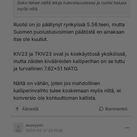
Sako tekee näitä leluja tulevaisuudessa ja ruotsi haluaa
myös niitä.
Ruotsi on jo päätynyt rynkyissä 5.56:teen, mutta
Suomen puolustusvoimien päätöstä en ainakaan
itse ole kuullut.
KIV23 ja TKIV23 ovat jo koekäytössä yksiköissä,
mutta näiden kivääreiden kaliiperihan on se tuttu
ja turvallinen 7.62x51 NATO.
Näitä on vähän, joten jos mahdollinen
kaliiperinvaihto tulee koskemaan myös niitä, ei
konversio ole kohtuuttoman kallista.
Äänestä
Kommentoi
Anonyymi
2024-02-27 23:15:29