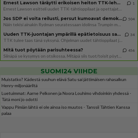
Ernest Lawson täräytti erikoisen heiton TTK-lehdistötilaisuudessa: " Onko tässä tarkoituksena...?"
1
Ernest Lawson esitteli uudet TTK-tähtioppilaat ja opettajat torstaina 6.8. lehdistölle. Tulevalla kaudella on yksi hausk
Jos SDP ei voita reilusti, persut kumoavat demokratian Suomesta
504
Näin tekisi ainakin Rydman seuratessaan idolinsa Trumpin mallia https://www.is.fi/politiikka/art-2000012187244.html
Uuden TTK-juontajan ympärillä epätietoisuus sakenee - Nyt MTV hämmentää soppaa
34
TTK tulee taas tänä syksynä. Ohjelman uudet tähtioppilaat julkistetaan torstaina 6. elokuuta klo 14 alkavassa lehdistö
Mitä tuot pöytään parisuhteessa?
456
Siinäpä se kysymys on otsikossa. Mitäpä siis tuot/toisit pöytään parisuhteessa? Oletko mies vai nainen? Koetko sen mitä
SUOMI24 VIIHDE
Muistatko? Kädestä suuhun elävä Satu sai jättimäisen rahasalkun
Henry-miljonääriltä
Luetuimmat: Aarne Pelkonen ja Noora Louhimo vihdoinkin yhdessä -
Tätä moni jo odotti
Vappu Pimiän lähtö ei ole ainoa iso muutos - Tanssii Tähtien Kanssa
palaa