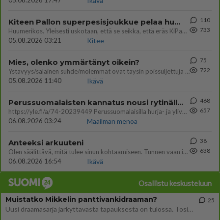
05.08.2026 17:47
Ikävä
110
Kiteen Pallon superpesisjoukkue pelaa huumeiden vaikutuksen alaisena
733
Huumerikos. Yleisesti uskotaan, että se seikka, että eräs KiPan pelaaja kärähtää huumeista, on vain jäävuoren huippu. M
05.08.2026 03:21
Kitee
75
Mies, olenko ymmärtänyt oikein?
722
Ystävyys/salainen suhde/molemmat ovat täysin poissuljettuja asioita? Nainen
05.08.2026 11:40
Ikävä
468
Perussuomalaisten kannatus nousi rytinällä Ylen tänään julkaisemassa tuoreimmassa gallup-kyselyssä.
657
https://yle.fi/a/74-20239449 Perussuomalaisilla hurja- ja ylivoimaisesti suurin nousu tässä uudessa Ylen gallupissa. Kyl
06.08.2026 03:24
Maailman menoa
38
Anteeksi arkuuteni
638
Olen säälittävä, mitä tulee sinun kohtaamiseen. Tunnen vaan itseni todella epävarmaksi sun kanssa. Jos minun olisi pitän
06.08.2026 16:54
Ikävä
Osallistu keskusteluun
Muistatko Mikkelin panttivankidraaman?
25
Uusi draamasarja järkyttävästä tapauksesta on tulossa. Tositapahtumiin perustuva sarja ammentaa vuoden 1986 Mikkelin pan