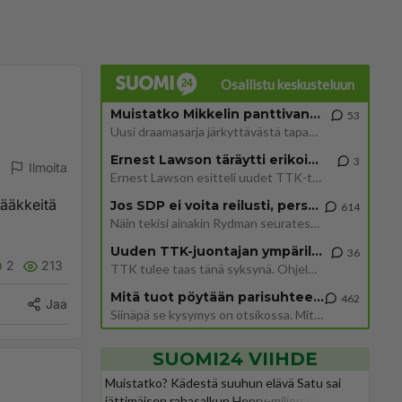
Osallistu keskusteluun
Muistatko Mikkelin panttivankidraaman?
53
Uusi draamasarja järkyttävästä tapauksesta on tulossa. Tositapahtumiin perustuva sarja ammentaa vuoden 1986 Mikkelin pan
Ernest Lawson täräytti erikoisen heiton TTK-lehdistötilaisuudessa: " Onko tässä tarkoituksena...?"
3
Ilmoita
Ernest Lawson esitteli uudet TTK-tähtioppilaat ja opettajat torstaina 6.8. lehdistölle. Tulevalla kaudella on yksi hausk
lääkkeitä
Jos SDP ei voita reilusti, persut kumoavat demokratian Suomesta
614
Näin tekisi ainakin Rydman seuratessaan idolinsa Trumpin mallia https://www.is.fi/politiikka/art-2000012187244.html
Uuden TTK-juontajan ympärillä epätietoisuus sakenee - Nyt MTV hämmentää soppaa
36
2
213
TTK tulee taas tänä syksynä. Ohjelman uudet tähtioppilaat julkistetaan torstaina 6. elokuuta klo 14 alkavassa lehdistö
Mitä tuot pöytään parisuhteessa?
462
Jaa
Siinäpä se kysymys on otsikossa. Mitäpä siis tuot/toisit pöytään parisuhteessa? Oletko mies vai nainen? Koetko sen mitä
SUOMI24 VIIHDE
Muistatko? Kädestä suuhun elävä Satu sai
jättimäisen rahasalkun Henry-miljonääriltä