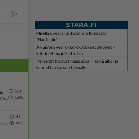
STARA.FI
Mirella upealla rantalomalla Kreetalla:
”Nautittiin”
Aikuisten vesirokkorokotukset alkoivat –
kohderyhmä julkistettiin
Perseidit hipovat maapalloa – näinä aikoina
kannattaa katsoa taivaalle
614
ta
1600
Näin tekisi ainakin Rydman seuratessaan idolinsa Trumpin mallia https://www.is.fi/politiikka/art-2000012187244.html
44
867
Olen säälittävä, mitä tulee sinun kohtaamiseen. Tunnen vaan itseni todella epävarmaksi sun kanssa. Jos minun olisi pitän