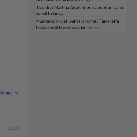
Tiesitkö? Martina Aitolehden isäpuoli on tämä
suosittu laulaja
Muistatko Hyvät, pahat ja rumat? Tämä leffa
tv:ssä herättää kohusarjan henkiin
immat
5000