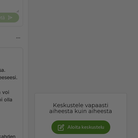
tä
sa.
eeseesi.
 voi
i olla
Keskustele vapaasti
aiheesta kuin aiheesta
Aloita keskustelu
 kahden