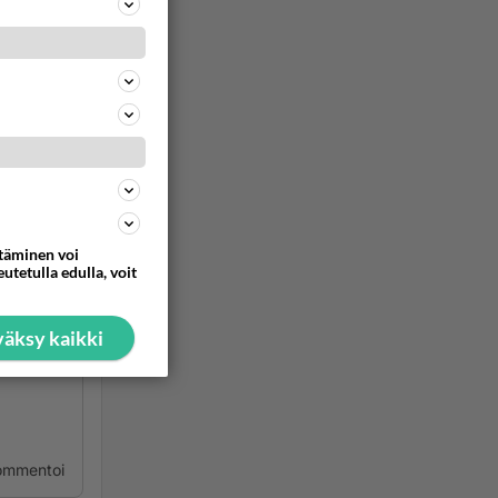
nen
a osassa
steluap
ttäminen voi
utetulla edulla, voit
atriseen
äksy kaikki
ommentoi