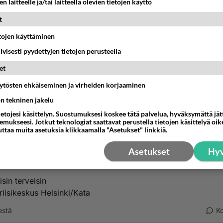
n laitteelle ja/tai laitteella olevien tietojen käyttö
ttaminen tuntuu omimmalta vaihtoehdolta, niin valtakunnalli
t
uhelin päivystää24/7 numerossa 09 2525 0111.
etojen käyttäminen
ikeskukset
iivisesti pyydettyjen tietojen perusteella
et
Suomea toimii myös kriisikeskuksia, joihin voi mennä
elemaan paikan päälle. Myös etävastaanotto on mahdollist
äytösten ehkäiseminen ja virheiden korjaaminen
ta. Kriisikeskusten yhteystiedot löytyvät mm. MIELI Suomen
ön tekninen jakelu
rveys ry:n nettisivuilta:
https://mieli.fi/tukea-ja-apua/kesku
ietojesi käsittelyn. Suostumuksesi koskee tätä palvelua, hyväksymättä jä
ivastaanotoilla/
mukseesi. Jotkut teknologiat saattavat perustella tietojen käsittelyä oike
uttaa muita asetuksia klikkaamalla "Asetukset" linkkiä.
sa tilanteessa kannattaa olla yhteydessä oman alueen psyki
Asetukset
Hyv
ykseen tai soittaa 112.
isin terveisin
riisikeskus Helsinki/Kata
estä
K