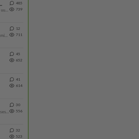
485
ä Ylen tänään julkaisemassa tuoreimmassa gallup-kyselyssä.
739
https://yle.fi/a/74-20239449 Perussuomalaisilla hurja- ja ylivoimaisesti suurin nousu tässä uudessa Ylen gallupissa. Kyl
12
711
Poliisin mukaan nuori oli lähes täysi-ikäinen. Ennen iltakuutta tulleen ilmoituksen mukaan ihminen oli joutunut mahdoll
45
652
41
614
30
556
Yhtä paljon, kuin minä sinusta? Haaveissa ollaan kahdestaan, rauhassa ja lähennytään fyysisesti ja tutustutaan syvemmin
32
523