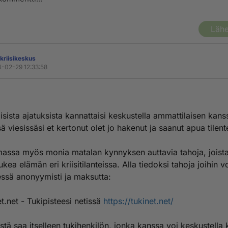
Lähe
kriisikeskus
-02-29 12:33:58
oisista ajatuksista kannattaisi keskustella ammattilaisen kans
ä viesissäsi et kertonut olet jo hakenut ja saanut apua tilent
assa myös monia matalan kynnyksen auttavia tahoja, joista
kea elämän eri kriisitilanteissa. Alla tiedoksi tahoja joihin vo
ssä anonyymisti ja maksutta:
t.net - Tukipisteesi netissä
https://tukinet.net/
istä saa itselleen tukihenkilön, jonka kanssa voi keskustella