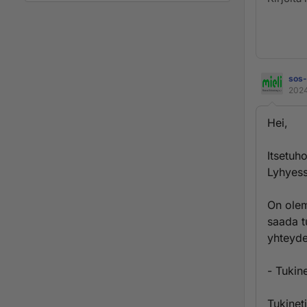
sos-
2024
Hei,
Itsetuh
Lyhyess
On olem
saada tu
yhteyde
- Tukine
Tukinet