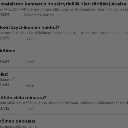
Perussuomalaisten kannatus nousi rytinäll
03:24
Maailman menoa
ein täysi-ikäinen hukkui?
20:09
Iisalmi
köinen
 ?
16:24
Ikävä
llut
illämme?
14:44
Ikävä
öhän vielä minusta?
07:42
Ikävä
köinen pakkaus
äköinen pakkaus nainen.