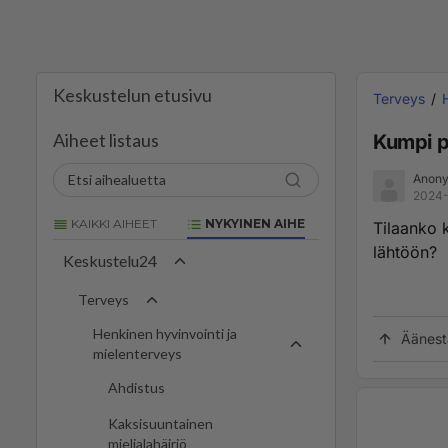
Keskustelun etusivu
Terveys
Aiheet listaus
Kumpi 
Anony
2024-
KAIKKI AIHEET
NYKYINEN AIHE
Tilaanko 
lähtöön?
Keskustelu24
Terveys
Henkinen hyvinvointi ja
Äänest
mielenterveys
Ahdistus
Kaksisuuntainen
mielialahäiriö