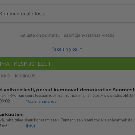
Kommentoi aloitusta...
Ketjusta on poistettu
1
sääntöjenvastaista viestiä.
Takaisin ylös
MMAT KESKUSTELUT
IKKO
KUUKAUSI
ei voita reilusti, persut kumoavat demokratian Suomes
09:02
Maailman menoa
 arkuuteni
16:54
Ikävä