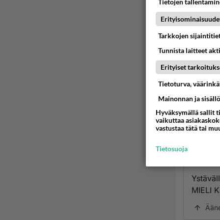
Tietojen tallentamine
Jos soi
Erityisominaisuude
kriisip
Tarkkojen sijaintiti
- Kriis
Tunnista laitteet akt
Erityiset tarkoituks
Ympäri 
keskust
Tietoturva, väärink
paikois
Mainonnan ja sisäll
Mielente
Hyväksymällä sallit t
ua-kriis
vaikuttaa asiakaskoke
vastustaa tätä tai mu
Akuutis
Tietosuoja
päivyst
Ystäväll
MIELI K
Ään