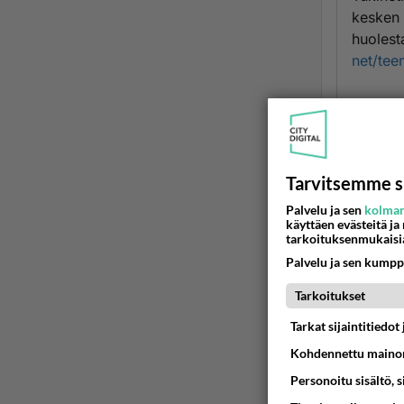
kesken 
huolest
net/tee
Lisäksi
Kriisic
olevast
Tarvitsemme s
Tukinet
Palvelu ja sen
kolman
joista 
käyttäen evästeitä ja
tarkoituksenmukaisi
Tukinet
Palvelu ja sen kumpp
anonyym
Tarkoitukset
Keskust
Tarkat sijaintitiedo
seuraavi
Kohdennettu mainon
Personoitu sisältö, 
- Valtak