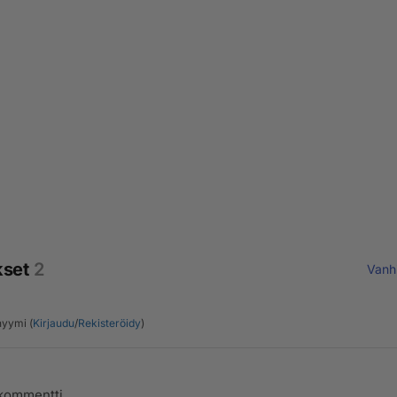
kset
2
Vanh
yymi (
Kirjaudu
/
Rekisteröidy
)