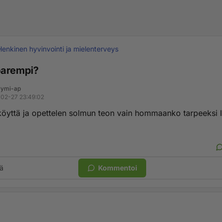
Henkinen hyvinvointi ja mielenterveys
parempi?
ymi-ap
02-27 23:49:02
köyttä ja opettelen solmun teon vain hommaanko tarpeeksi 
ä
Kommentoi