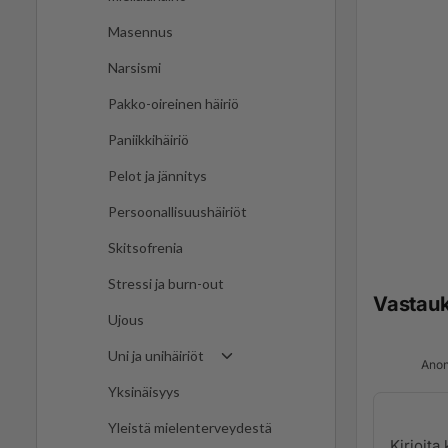
Masennus
Narsismi
Pakko-oireinen häiriö
Paniikkihäiriö
Pelot ja jännitys
Persoonallisuushäiriöt
Skitsofrenia
Stressi ja burn-out
Vastau
Ujous
Uni ja unihäiriöt
Anon
Yksinäisyys
Yleistä mielenterveydestä