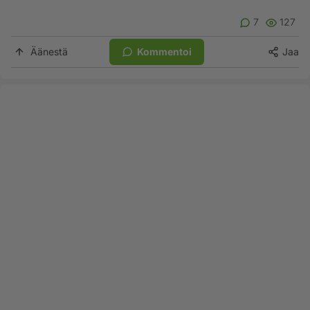
7
127
Äänestä
Kommentoi
Jaa