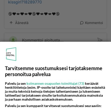
kissgirl?18289770
🔞❤️💋❤️💋❤️🔞❤️💋❤️💋❤️🔞
Äänestä
Kommentoi
Kommentoi aloitusta...
Ketjusta on poistettu
1
sääntöjenvastaista viestiä.
Tarvitsemme suostumuksesi tarjotaksemme
Takaisin ylös
personoitua palvelua
LUETUIMMAT KESKUSTELUT
Palvelu ja sen
kolmannen osapuolen toimittajat (73)
keräävät
henkilötietoja (esim. IP-osoite tai laitetunniste) käyttäen evästeitä
PÄIVÄ
VIIKKO
KUUKAUSI
ja muita teknisiä keinoja tietojen tallentamiseen ja lukemiseen
laitteellasi tarjotakseen sinulle tarkoituksenmukaisia mainoksia
ja parhaan mahdollisen asiakaskokemuksen.
54
kenen näköinen
Palvelu ja sen kumppanit tarvitsevat suostumuksesi seuraaviin:
970
kaivattusi on ?