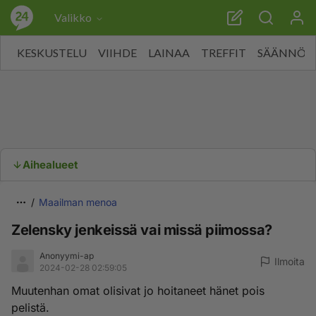
Valikko
KESKUSTELU
VIIHDE
LAINAA
TREFFIT
SÄÄNNÖT
Aihealueet
Maailman menoa
Zelensky jenkeissä vai missä piimossa?
Anonyymi-ap
Ilmoita
2024-02-28 02:59:05
Muutenhan omat olisivat jo hoitaneet hänet pois
pelistä.