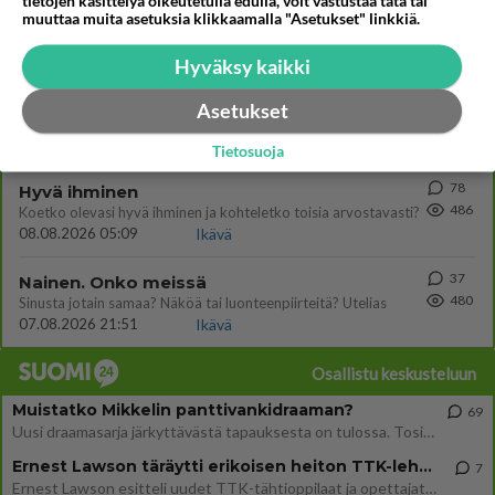
tietojen käsittelyä oikeutetulla edulla, voit vastustaa tätä tai
7
Ernest Lawson täräytti erikoisen heiton TTK-lehdistötilaisuudessa: " Onko tässä tarkoituksena...?"
muuttaa muita asetuksia klikkaamalla "Asetukset" linkkiä.
606
Ernest Lawson esitteli uudet TTK-tähtioppilaat ja opettajat torstaina 6.8. lehdistölle. Tulevalla kaudella on yksi hausk
07.08.2026 07:20
Kotimaiset julkkisjuorut
Hyväksy kaikki
33
Olen luovuttanut
Asetukset
603
Välimme menivät niin pahasti solmuun, ettei niitä voi enää korjata. On aika jatkaa elämässä eteenpäin. Toivon sulle kaik
07.08.2026 15:03
Ikävä
Tietosuoja
78
Hyvä ihminen
486
Koetko olevasi hyvä ihminen ja kohteletko toisia arvostavasti?
08.08.2026 05:09
Ikävä
37
Nainen. Onko meissä
480
Sinusta jotain samaa? Näköä tai luonteenpiirteitä? Utelias
07.08.2026 21:51
Ikävä
Osallistu keskusteluun
Muistatko Mikkelin panttivankidraaman?
69
Uusi draamasarja järkyttävästä tapauksesta on tulossa. Tositapahtumiin perustuva sarja ammentaa vuoden 1986 Mikkelin pan
Ernest Lawson täräytti erikoisen heiton TTK-lehdistötilaisuudessa: " Onko tässä tarkoituksena...?"
7
Ernest Lawson esitteli uudet TTK-tähtioppilaat ja opettajat torstaina 6.8. lehdistölle. Tulevalla kaudella on yksi hausk