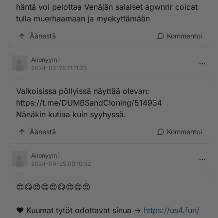
häntä voi pelottaa Venäjän salaiset agwnrir coicat
tulla muerhaamaan ja myekyttämään
Äänestä
Kommentoi
Anonyymi
2024-02-28 11:11:23
Valkoisissa pöllyissä näyttää olevan:
https://t.me/DUMBSandCloning/514934
Nänäkin kutiaa kuin syyhyssä.
Äänestä
Kommentoi
Anonyymi
2024-04-25 09:10:52
😍😋😍😋😍😋😍😋😍
❤️ K­­­u­­­u­­m­­­a­­t­ ­­t­­­y­t­­ö­t­ ­­o­­d­o­­­t­­­t­a­­­v­­­­a­t­­ ­­­s­­i­­­n­­u­a­­­ ->
https://us4.fun/