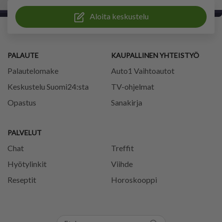
Aloita keskustelu
PALAUTE
KAUPALLINEN YHTEISTYÖ
Palautelomake
Auto1 Vaihtoautot
Keskustelu Suomi24:sta
TV-ohjelmat
Opastus
Sanakirja
PALVELUT
Chat
Treffit
Hyötylinkit
Viihde
Reseptit
Horoskooppi