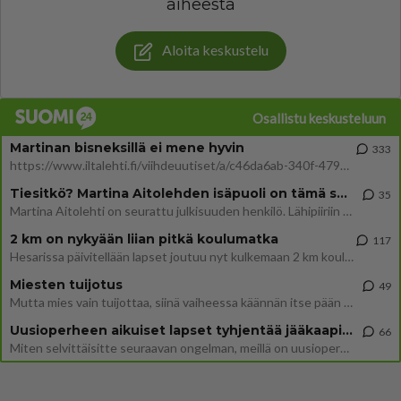
aiheesta
Aloita keskustelu
Osallistu keskusteluun
Martinan bisneksillä ei mene hyvin
333
https://www.iltalehti.fi/viihdeuutiset/a/c46da6ab-340f-4790-aaa7-0865eed2336 Yrityksen konkurssihakemus on tullut kärä
Tiesitkö? Martina Aitolehden isäpuoli on tämä suosittu laulaja
35
Martina Aitolehti on seurattu julkisuuden henkilö. Lähipiiriin mahtuu muitakin tunnettuja henkilöitä. Tiesitkö, että Ma
2 km on nykyään liian pitkä koulumatka
117
Hesarissa päivitellään lapset joutuu nyt kulkemaan 2 km kouluun jösses. Ruostefillarilla tuo matka menee vaikka miten äk
Miesten tuijotus
49
Mutta mies vain tuijottaa, siinä vaiheessa käännän itse pään pois. Mikä juttu? Yleensä jos joku tuijottaa tai katsoo, hä
Uusioperheen aikuiset lapset tyhjentää jääkaapin käydessään
66
Miten selvittäisitte seuraavan ongelman, meillä on uusioperhe, minulla teini-ikäiset lapset ja puolisolla aikuiset, jotk