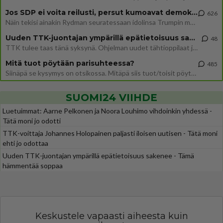
Jos SDP ei voita reilusti, persut kumoavat demokratian Suomesta
626
Näin tekisi ainakin Rydman seuratessaan idolinsa Trumpin mallia https://www.is.fi/politiikka/art-2000012187244.html
Uuden TTK-juontajan ympärillä epätietoisuus sakenee - Nyt MTV hämmentää soppaa
48
TTK tulee taas tänä syksynä. Ohjelman uudet tähtioppilaat julkistetaan torstaina 6. elokuuta klo 14 alkavassa lehdistö
Mitä tuot pöytään parisuhteessa?
485
Siinäpä se kysymys on otsikossa. Mitäpä siis tuot/toisit pöytään parisuhteessa? Oletko mies vai nainen? Koetko sen mitä
SUOMI24 VIIHDE
Luetuimmat: Aarne Pelkonen ja Noora Louhimo vihdoinkin yhdessä -
Tätä moni jo odotti
TTK-voittaja Johannes Holopainen paljasti iloisen uutisen - Tätä moni
ehti jo odottaa
Uuden TTK-juontajan ympärillä epätietoisuus sakenee - Tämä
hämmentää soppaa
Keskustele vapaasti aiheesta kuin