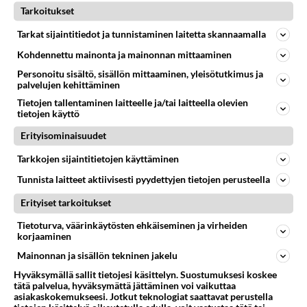
07.08.2026 16:24
Ikävä
Tarkoitukset
69
Muistatko Mikkelin panttivankidraaman?
Tarkat sijaintitiedot ja tunnistaminen laitetta skannaamalla
761
Uusi draamasarja järkyttävästä tapauksesta on tulossa. Tositapahtumiin perustuva sarja ammentaa vuoden 1986 Mikkelin pan
Kohdennettu mainonta ja mainonnan mittaaminen
07.08.2026 07:39
Maailman menoa
Personoitu sisältö, sisällön mittaaminen, yleisötutkimus ja
palvelujen kehittäminen
65
Iäkäs Jämsäläinen mies kuoli poliisiautoon matkalla Jyväskylän putkaan
755
Iäkäs vanhus humalassa niin huonossa kunnossa, ettei pystynyt huolehtimaan itsestään niin ainoa apu sillä hetkellä oli
Tietojen tallentaminen laitteelle ja/tai laitteella olevien
tietojen käyttö
07.08.2026 12:07
Jämsä
Erityisominaisuudet
61
Mitä haluaisit kysyä tänään
721
Kaivatultasi? Anna jokin tunniste itsestäni tai hänestä.
Tarkkojen sijaintitietojen käyttäminen
07.08.2026 13:15
Ikävä
Tunnista laitteet aktiivisesti pyydettyjen tietojen perusteella
47
En välitä sinusta yhtään
Erityiset tarkoitukset
654
Olet pelkkä itsestään liikoja luuleva ämmä. Kierrän sinut kaukaa nyt ja aina. Olit mulle pelkkä lelu vaan.
Tietoturva, väärinkäytösten ehkäiseminen ja virheiden
07.08.2026 17:14
Ikävä
korjaaminen
62
Mainonnan ja sisällön tekninen jakelu
Ei se nainen edes oo
633
mitenkään nätti 🤣🤣🤣🤣🤣
Hyväksymällä sallit tietojesi käsittelyn. Suostumuksesi koskee
08.08.2026 19:19
Ikävä
tätä palvelua, hyväksymättä jättäminen voi vaikuttaa
asiakaskokemukseesi. Jotkut teknologiat saattavat perustella