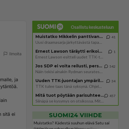
Osallistu keskusteluun
Muistatko Mikkelin panttivankidraaman?
41
Uusi draamasarja järkyttävästä tapauksesta on tulossa. Tositapahtumiin perustuva sarja ammentaa vuoden 1986 Mikkelin pan
Ernest Lawson täräytti erikoisen heiton TTK-lehdistötilaisuudessa: " Onko tässä tarkoituksena...?"
1
Ilmoita
Ernest Lawson esitteli uudet TTK-tähtioppilaat ja opettajat torstaina 6.8. lehdistölle. Tulevalla kaudella on yksi hausk
Jos SDP ei voita reilusti, persut kumoavat demokratian Suomesta
542
Näin tekisi ainakin Rydman seuratessaan idolinsa Trumpin mallia https://www.is.fi/politiikka/art-2000012187244.html
malle, ja
Uuden TTK-juontajan ympärillä epätietoisuus sakenee - Nyt MTV hämmentää soppaa
34
äytäntöä.
TTK tulee taas tänä syksynä. Ohjelman uudet tähtioppilaat julkistetaan torstaina 6. elokuuta klo 14 alkavassa lehdistö
Mitä tuot pöytään parisuhteessa?
457
lain
Siinäpä se kysymys on otsikossa. Mitäpä siis tuot/toisit pöytään parisuhteessa? Oletko mies vai nainen? Koetko sen mitä
n sitä ei
SUOMI24 VIIHDE
Muistatko? Kädestä suuhun elävä Satu sai
jättimäisen rahasalkun Henry-miljonääriltä