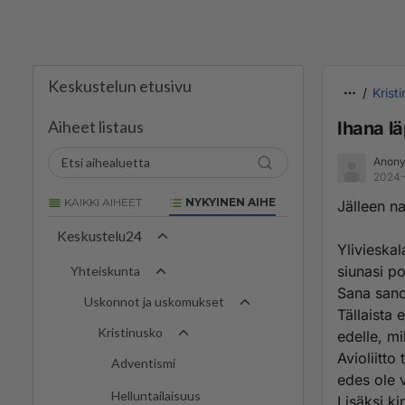
Keskustelun etusivu
Krist
Aiheet listaus
Ihana lä
Anony
2024-
KAIKKI AIHEET
NYKYINEN AIHE
Jälleen n
Keskustelu24
Ylivieska
siunasi p
Yhteiskunta
Sana sano
Uskonnot ja uskomukset
Tällaista 
Kristinusko
edelle, mi
Avioliitto 
Adventismi
edes ole v
Helluntailaisuus
Lisäksi ki