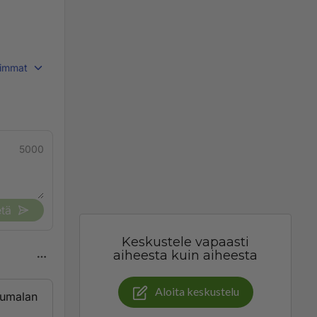
immat
5000
tä
Keskustele vapaasti
aiheesta kuin aiheesta
Aloita keskustelu
 Jumalan