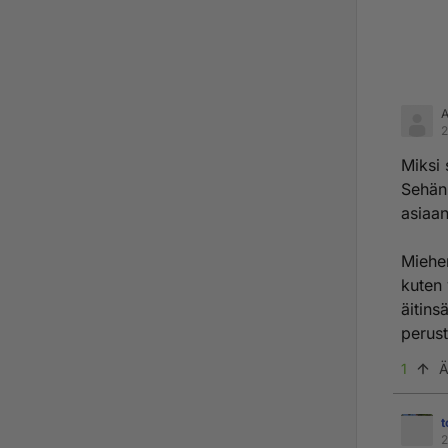
2
Miksi 
Sehän 
asiaan
Miehen
kuten 
äitins
perust
1
Ä
t
2