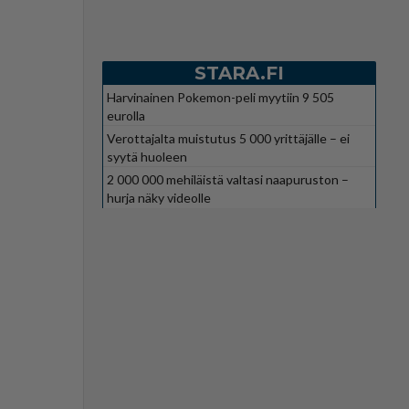
STARA.FI
Harvinainen Pokemon-peli myytiin 9 505
eurolla
Verottajalta muistutus 5 000 yrittäjälle – ei
syytä huoleen
2 000 000 mehiläistä valtasi naapuruston –
hurja näky videolle