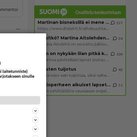
ommentoi
Osallistu keskusteluun
Martinan bisneksillä ei mene hyvin
327
https://www.iltalehti.fi/viihdeuutiset/a/c46da6ab-340f-4790-aaa7-0865eed2336 Yrityksen konkurssihakemus on tullut kärä
Tiesitkö? Martina Aitolehden isäpuoli on tämä suosittu laulaja
34
Martina Aitolehti on seurattu julkisuuden henkilö. Lähipiiriin mahtuu muitakin tunnettuja henkilöitä. Tiesitkö, että Ma
2 km on nykyään liian pitkä koulumatka
106
Hesarissa päivitellään lapset joutuu nyt kulkemaan 2 km kouluun jösses. Ruostefillarilla tuo matka menee vaikka miten äk
ommentoi
a
Miesten tuijotus
43
i laitetunniste)
Mutta mies vain tuijottaa, siinä vaiheessa käännän itse pään pois. Mikä juttu? Yleensä jos joku tuijottaa tai katsoo, hä
arjotakseen sinulle
Uusioperheen aikuiset lapset tyhjentää jääkaapin käydessään
51
Miten selvittäisitte seuraavan ongelman, meillä on uusioperhe, minulla teini-ikäiset lapset ja puolisolla aikuiset, jotk
misiä
a mitäkin