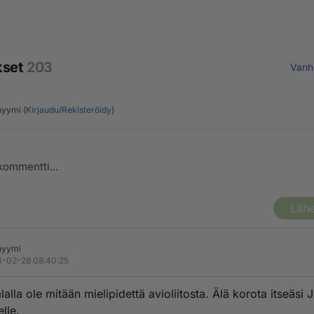
kset
203
Vanh
yymi (
Kirjaudu
/
Rekisteröidy
)
Lähe
nyymi
-02-28 08:40:25
lalla ole mitään mielipidettä avioliitosta. Älä korota itseäsi
lle.