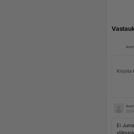
Vastau
Anon
Ano
2024
Ei Juma
yläpuole