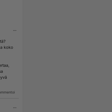
tä?
taa koko
rtaa,
sa
hyvä
ommentoi