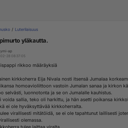
inusko
Luterilaisuus
pimurto yläkautta.
ymi-ap
02-28 08:37:05
aispappi rikkoo määräyksiä
lainen kirkkoherra Eija Nivala nosti itsensä Jumalaa korkeam
oikansa homoavioliittoon vastoin Jumalan sanaa ja kirkon k
o selvästi, luonnotonta ja se on Jumalalle kauhistus.
ei voida sallia, teko oli harkittu, ja hän asetti poikansa kirkko
kä ei ole hyväksyttävää kirkkoherralta.
tulee virallisesti mitätöidä, se ei ole tapahtunut laillisesti jote
irallisesti olemassa.
rkkoherra tulee laittaa viralta.