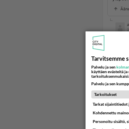
Ään
2
Nyt si
Ihana
Ää
Tarvitsemme s
Palvelu ja sen
kolman
käyttäen evästeitä ja
t
tarkoituksenmukaisi
2
Palvelu ja sen kumpp
Näin 
Tarkoitukset
Kirkko
Tarkat sijaintitiedo
avolii
Kohdennettu mainon
Sitä p
Personoitu sisältö, 
kauhis