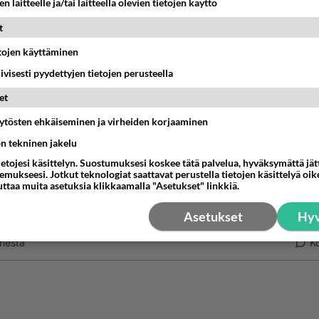
n laitteelle ja/tai laitteella olevien tietojen käyttö
nestä
K
t
etojen käyttäminen
Anonyymi
iivisesti pyydettyjen tietojen perusteella
024-02-28 12:05:10
et
e3
kirjoitti:
on.
äytösten ehkäiseminen ja virheiden korjaaminen
ön tekninen jakelu
o tekee aina Jumalaa vastaan, kun papit vihkivät kirkossa ihmisiä avol
isää
ietojesi käsittelyn. Suostumuksesi koskee tätä palvelua, hyväksymättä jä
mukseesi. Jotkut teknologiat saattavat perustella tietojen käsittelyä oike
paitsi kirkossa on vihitty kaikki riippumatta siitä miten Jumala mitäkin
tten uskot Jumalaan.
uttaa muita asetuksia klikkaamalla "Asetukset" linkkiä.
stelee.
Asetukset
Hyv
 lintu vai alapää?
nestä
K