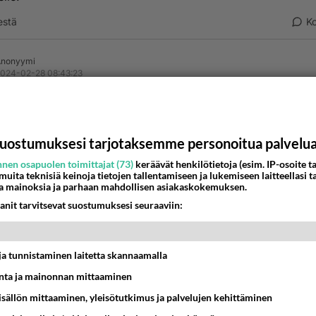
estä
K
Anonyymi
024-02-28 08:43:23
tten näin.
a
nestä
K
uostumuksesi tarjotaksemme personoitua palvelu
nen osapuolen toimittajat (73)
keräävät henkilötietoja (esim. IP-osoite ta
 muita teknisiä keinoja tietojen tallentamiseen ja lukemiseen laitteellasi t
orre3
a mainoksia ja parhaan mahdollisen asiakaskokemuksen.
024-02-28 08:47:17
anit tarvitsevat suostumuksesi seuraaviin:
on.
 tekee aina Jumalaa vastaan, kun papit vihkivät kirkossa ih
t ja tunnistaminen laitetta skannaamalla
ttoon.
ta ja mainonnan mittaaminen
aitsi kirkossa on vihitty kaikki riippumatta siitä miten Jumal
sisällön mittaaminen, yleisötutkimus ja palvelujen kehittäminen
telee.