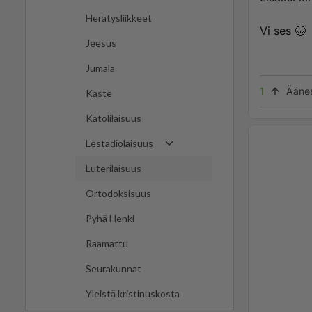
Herätysliikkeet
Vi ses 🤩
Jeesus
Jumala
1
Ääne
Kaste
Katolilaisuus
Lestadiolaisuus
Luterilaisuus
Ortodoksisuus
Pyhä Henki
Raamattu
Seurakunnat
Yleistä kristinuskosta