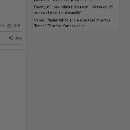
Danny, 83, teki yllättävän teon - Missä on 25-
vuotias Helmi Loukasmäki?
Vappu Pimiän lähtö ei ole ainoa iso muutos -
03
799
Tanssii Tähtien Kanssa palaa
Jaa