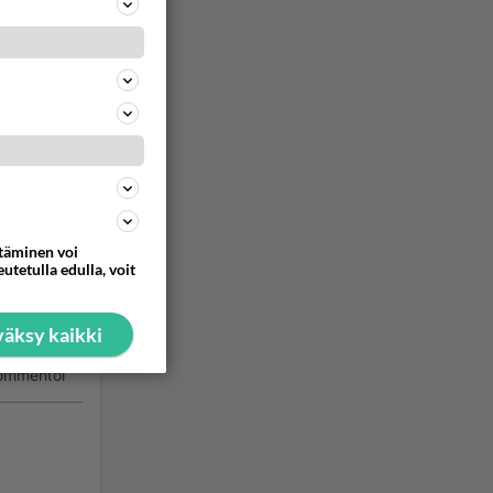
ommentoi
iittoon.
ttäminen voi
utetulla edulla, voit
äksy kaikki
ommentoi