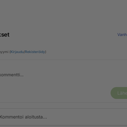
kset
Vanh
yymi (
Kirjaudu
/
Rekisteröidy
)
Lähe
Kommentoi aloitusta...