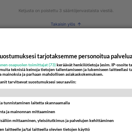
Ketjusta on poistettu
3
sääntöjenvastaista viestiä.
Takaisin ylös
MMAT KESKUSTELUT
IKKO
KUUKAUSI
uostumuksesi tarjotaksemme personoitua palvelu
bisneksillä ei mene hyvin
nen osapuolen toimittajat (73)
keräävät henkilötietoja (esim. IP-osoite ta
 muita teknisiä keinoja tietojen tallentamiseen ja lukemiseen laitteellasi t
a mainoksia ja parhaan mahdollisen asiakaskokemuksen.
05:51
Kotimaiset julkkisjuorut
anit tarvitsevat suostumuksesi seuraaviin:
 Martina Aitolehden isäpuoli on tämä suosittu laulaja
07:23
Kotimaiset julkkisjuorut
t ja tunnistaminen laitetta skannaamalla
ta ja mainonnan mittaaminen
ä kaivattusi on tehnyt?
sisällön mittaaminen, yleisötutkimus ja palvelujen kehittäminen
13:25
Ikävä
n laitteelle ja/tai laitteella olevien tietojen käyttö