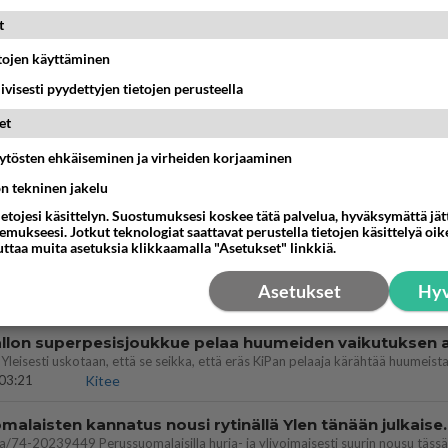
dän välit
t
antua tästä?
05:34
Ikävä
etojen käyttäminen
iivisesti pyydettyjen tietojen perusteella
ei voita reilusti, persut kumoavat demokratian Suomes
et
09:02
Maailman menoa
äytösten ehkäiseminen ja virheiden korjaaminen
vattusi
ön tekninen jakelu
jossakin suhteessa?
ietojesi käsittelyn. Suostumuksesi koskee tätä palvelua, hyväksymättä jä
17:47
Ikävä
mukseesi. Jotkut teknologiat saattavat perustella tietojen käsittelyä oike
uttaa muita asetuksia klikkaamalla "Asetukset" linkkiä.
enko ymmärtänyt oikein?
ainen suhde/molemmat ovat täysin poissuljettuja asioita? Nainen
Asetukset
Hyv
11:40
Ikävä
03:21
Kitee
Perussuomalaisten kannatus nousi rytinäll