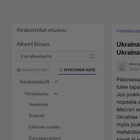
Keskustelun etusivu
Yhteiskunt
Aiheet listaus
Ukraina
Ukrainan
Anony
2024-
KAIKKI AIHEET
NYKYINEN AIHE
Pääosassa
Keskustelu24
tulee tap
Yhteiskunta
Jos joukko
nopealla 
Anarkismi
Macron on 
Boikotit
Ukrainaa 
myös jouk
Eläinten suojelu
mahdollis
Euroopan unioni
kovat ei 