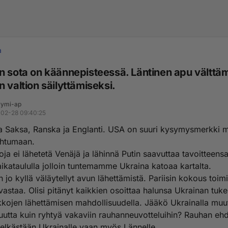
a
n sota on käännepisteessä. Läntinen apu välttä
 valtion säilyttämiseksi.
ymi-ap
02-28 09:40:25
 Saksa, Ranska ja Englanti. USA on suuri kysymysmerkki mi
ahtumaan.
ja ei lähetetä Venäjä ja lähinnä Putin saavuttaa tavoitteens
aikataululla jolloin tuntemamme Ukraina katoaa kartalta.
jo kyllä väläytellyt avun lähettämistä. Pariisin kokous toimi
vastaa. Olisi pitänyt kaikkien osoittaa halunsa Ukrainan tuk
kojen lähettämisen mahdollisuudella. Jääkö Ukrainalla muu
uutta kuin ryhtyä vakaviin rauhanneuvotteluihin? Rauhan eh
pelkästään Ukrainalle vaan myös Lännelle.