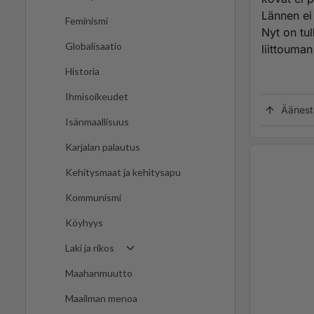
Lännen ei
Feminismi
Nyt on tu
Globalisaatio
liittouman
Historia
Ihmisoikeudet
Äänest
Isänmaallisuus
Karjalan palautus
Kehitysmaat ja kehitysapu
Kommunismi
Köyhyys
Laki ja rikos
Maahanmuutto
Maailman menoa