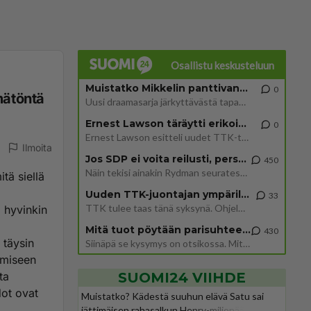
Osallistu keskusteluun
Muistatko Mikkelin panttivankidraaman?
0
mätöntä
Uusi draamasarja järkyttävästä tapauksesta on tulossa. Tositapahtumiin perustuva sarja ammentaa vuoden 1986 Mikkelin pan
Ernest Lawson täräytti erikoisen heiton TTK-lehdistötilaisuudessa: " Onko tässä tarkoituksena...?"
0
Ernest Lawson esitteli uudet TTK-tähtioppilaat ja opettajat torstaina 6.8. lehdistölle. Tulevalla kaudella on yksi hausk
Ilmoita
Jos SDP ei voita reilusti, persut kumoavat demokratian Suomesta
450
Näin tekisi ainakin Rydman seuratessaan idolinsa Trumpin mallia https://www.is.fi/politiikka/art-2000012187244.html
tä siellä
Uuden TTK-juontajan ympärillä epätietoisuus sakenee - Nyt MTV hämmentää soppaa
33
TTK tulee taas tänä syksynä. Ohjelman uudet tähtioppilaat julkistetaan torstaina 6. elokuuta klo 14 alkavassa lehdistö
a hyvinkin
Mitä tuot pöytään parisuhteessa?
430
 täysin
Siinäpä se kysymys on otsikossa. Mitäpä siis tuot/toisit pöytään parisuhteessa? Oletko mies vai nainen? Koetko sen mitä
emiseen
ta
SUOMI24 VIIHDE
dot ovat
Muistatko? Kädestä suuhun elävä Satu sai
jättimäisen rahasalkun Henry-miljonääriltä