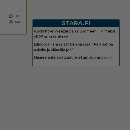
38
602
STARA.FI
Rockyhtye Weezer palaa Suomeen – viimeksi
yli 25 vuotta sitten
Ellinoora Tanssii tähtien kanssa: ”Aika sanoa
asioille ja elämälle joo”
Hämeensillan patsaat puettiin suomirockiin