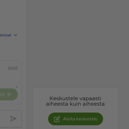
immat
5000
tä
Keskustele vapaasti
aiheesta kuin aiheesta
Aloita keskustelu