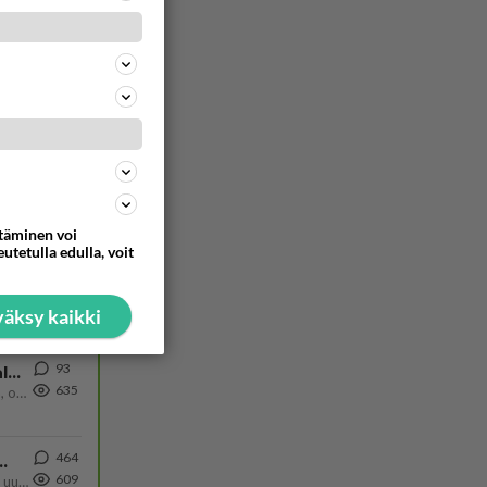
72
911
450
ta
885
Näin tekisi ainakin Rydman seuratessaan idolinsa Trumpin mallia https://www.is.fi/politiikka/art-2000012187244.html
48
681
ttäminen voi
utetulla edulla, voit
73
645
äksy kaikki
93
Kiteen Pallon superpesisjoukkue pelaa huumeiden vaikutuksen alaisena
635
Huumerikos. Yleisesti uskotaan, että se seikka, että eräs KiPan pelaaja kärähtää huumeista, on vain jäävuoren huippu. M
464
ä Ylen tänään julkaisemassa tuoreimmassa gallup-kyselyssä.
609
https://yle.fi/a/74-20239449 Perussuomalaisilla hurja- ja ylivoimaisesti suurin nousu tässä uudessa Ylen gallupissa. Kyl