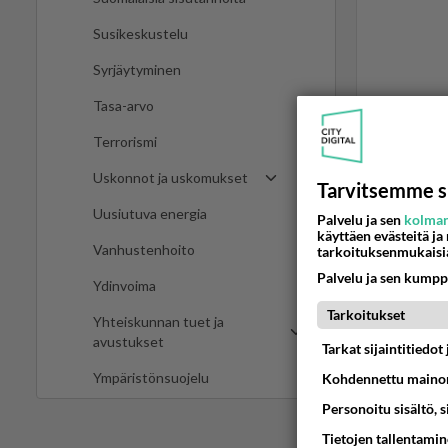
Susikeskustelu
Syrjäytyminen
Tasa-arvo
LUETUI
Terrorismi
PÄIVÄ
VI
Uskonnot ja uskomukset
Tarvitsemme s
Uusiutuva energia
Martinan 
Palvelu ja sen
kolman
käyttäen evästeitä ja
Vanhustenhoito
tarkoituksenmukaisi
05.08.2026 
Palvelu ja sen kumpp
Ydinvoima
Tiesitkö?
Tarkoitukset
Yhteiskunnan tuet ja
05.08.2026 
avustukset
Tarkat sijaintitiedo
Ympäristönsuojelu
Kohdennettu mainon
Mitä töit
😅
Personoitu sisältö, 
05.08.2026 
Tietojen tallentamine