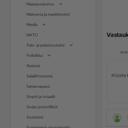
Maanpuolustus
Mainonta ja markkinointi
Media
Vastau
NATO
Palo- ja pelastustoimi
Anon
Politiikka
Rasismi
Salaliittoteoria
Sananvapaus
Sivarit ja totaalit
Sodat ja konfliktit
Sovinismi
Suomalaisia sisutarinoita