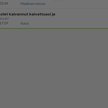
03:24
Maailman menoa
let kaivannut kaivattuasi ja
löysit?
17:19
Ikävä