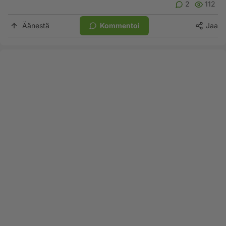
2
112
Äänestä
Kommentoi
Jaa