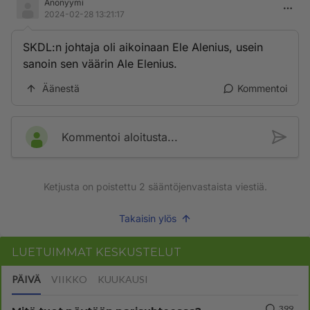
Anonyymi
2024-02-28 13:21:17
SKDL:n johtaja oli aikoinaan Ele Alenius, usein
sanoin sen väärin Ale Elenius.
Äänestä
Kommentoi
Kommentoi aloitusta...
Ketjusta on poistettu
2
sääntöjenvastaista viestiä.
Takaisin ylös
LUETUIMMAT KESKUSTELUT
PÄIVÄ
VIIKKO
KUUKAUSI
399