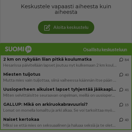
Keskustele vapaasti aiheesta kuin
aiheesta
Aloita keskustelu
Osallistu keskusteluun
2 km on nykyään liian pitkä koulumatka
84
Hesarissa päivitellään lapset joutuu nyt kulkemaan 2 km kouluun jösses. Ruostefillarilla tuo matka menee vaikka miten äk
Miesten tuijotus
40
Mutta mies vain tuijottaa, siinä vaiheessa käännän itse pään pois. Mikä juttu? Yleensä jos joku tuijottaa tai katsoo, hä
Uusioperheen aikuiset lapset tyhjentää jääkaapin käydessään
41
Miten selvittäisitte seuraavan ongelman, meillä on uusioperhe, minulla teini-ikäiset lapset ja puolisolla aikuiset, jotk
GALLUP: Mikä on arkiruokabravuurisi?
15
Lomat on monella lomailtu ja arki alkaa. Se voi tarkoittaa myös sitä, että grillailut on grillattu ja palataan arjen ruo
Naiset kertokaa
43
Miksi se että mies on seksuaalinen ja haluaa seksiä ja te olette hänen mielestänne haluttava on vastenmielistä? Mikä sii