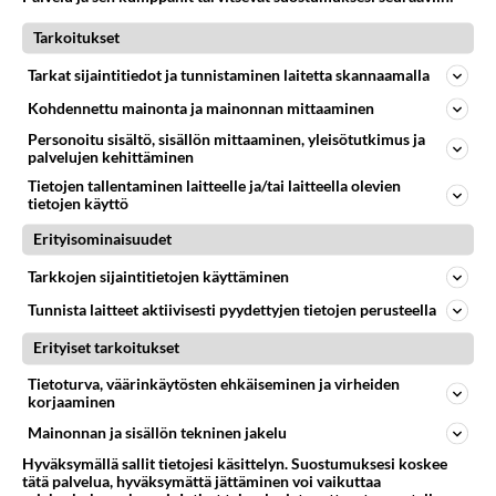
04.08.2026 15:01
Ikävä
Tarkoitukset
60
Mitä uskot hänen ajattelevan sinusta?
780
😇
Tarkat sijaintitiedot ja tunnistaminen laitetta skannaamalla
04.08.2026 18:30
Ikävä
Kohdennettu mainonta ja mainonnan mittaaminen
75
Personoitu sisältö, sisällön mittaaminen, yleisötutkimus ja
Miia Heikkinen avautui !
palvelujen kehittäminen
767
Olipa hyvä kirjoitus, kiitos. Ongelmat mitkä nostat esille on todellisia ja tämä ylimielisyys totta ja se näkyy kaikessa
04.08.2026 04:27
Judo
Tietojen tallentaminen laitteelle ja/tai laitteella olevien
tietojen käyttö
65
Voiko meidän välit
Erityisominaisuudet
746
Koskaan parantua tästä?
05.08.2026 05:34
Ikävä
Tarkkojen sijaintitietojen käyttäminen
Tunnista laitteet aktiivisesti pyydettyjen tietojen perusteella
59
Mitä töitä kaivattusi on tehnyt?
735
😅
Erityiset tarkoitukset
05.08.2026 13:25
Ikävä
Tietoturva, väärinkäytösten ehkäiseminen ja virheiden
korjaaminen
Osallistu keskusteluun
Mainonnan ja sisällön tekninen jakelu
Jos SDP ei voita reilusti, persut kumoavat demokratian Suomesta
295
Hyväksymällä sallit tietojesi käsittelyn. Suostumuksesi koskee
Näin tekisi ainakin Rydman seuratessaan idolinsa Trumpin mallia https://www.is.fi/politiikka/art-2000012187244.html
tätä palvelua, hyväksymättä jättäminen voi vaikuttaa