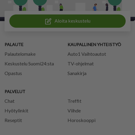
Aloita keskustelu
PALAUTE
KAUPALLINEN YHTEISTYÖ
Palautelomake
Auto1 Vaihtoautot
Keskustelu Suomi24:sta
TV-ohjelmat
Opastus
Sanakirja
PALVELUT
Chat
Treffit
Hyötylinkit
Viihde
Reseptit
Horoskooppi