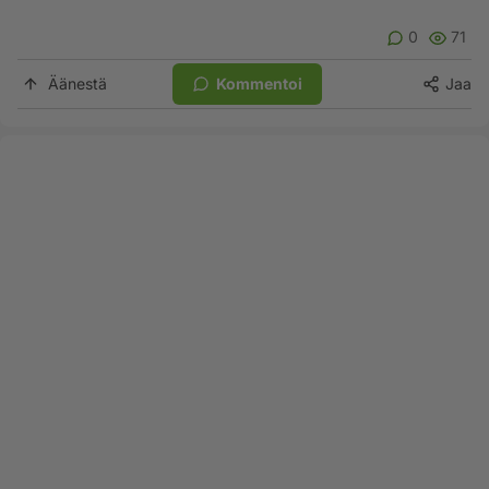
0
71
Äänestä
Kommentoi
Jaa