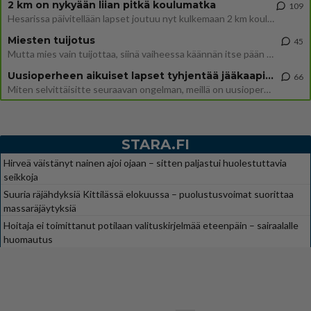
2 km on nykyään liian pitkä koulumatka
109
Hesarissa päivitellään lapset joutuu nyt kulkemaan 2 km kouluun jösses. Ruostefillarilla tuo matka menee vaikka miten äk
Miesten tuijotus
45
Mutta mies vain tuijottaa, siinä vaiheessa käännän itse pään pois. Mikä juttu? Yleensä jos joku tuijottaa tai katsoo, hä
Uusioperheen aikuiset lapset tyhjentää jääkaapin käydessään
66
Miten selvittäisitte seuraavan ongelman, meillä on uusioperhe, minulla teini-ikäiset lapset ja puolisolla aikuiset, jotk
STARA.FI
Hirveä väistänyt nainen ajoi ojaan – sitten paljastui huolestuttavia
seikkoja
Suuria räjähdyksiä Kittilässä elokuussa – puolustusvoimat suorittaa
massaräjäytyksiä
Hoitaja ei toimittanut potilaan valituskirjelmää eteenpäin – sairaalalle
huomautus