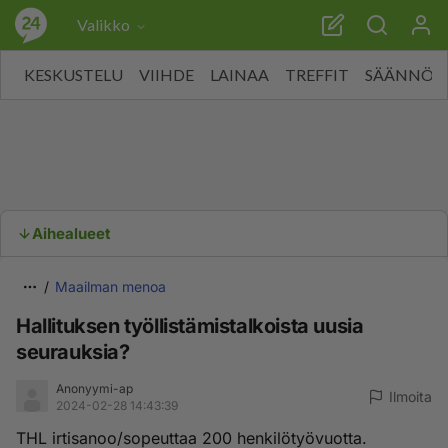
Valikko
KESKUSTELU
VIIHDE
LAINAA
TREFFIT
SÄÄNNÖT
Aihealueet
Maailman menoa
Hallituksen työllistämistalkoista uusia
seurauksia?
Anonyymi-ap
Ilmoita
2024-02-28 14:43:39
THL irtisanoo/sopeuttaa 200 henkilötyövuotta.