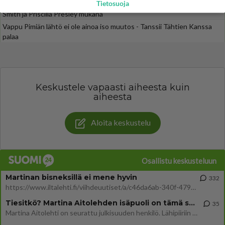
Tietosuoja
VINKKI: Mies ja alaston ase -komediat tv:ssä - Upeat Anna Nicole
Smith ja Priscilla Presley mukana
Vappu Pimiän lähtö ei ole ainoa iso muutos - Tanssii Tähtien Kanssa
palaa
Keskustele vapaasti aiheesta kuin
aiheesta
Aloita keskustelu
Osallistu keskusteluun
Martinan bisneksillä ei mene hyvin
332
https://www.iltalehti.fi/viihdeuutiset/a/c46da6ab-340f-4790-aaa7-0865eed2336 Yrityksen konkurssihakemus on tullut kärä
Tiesitkö? Martina Aitolehden isäpuoli on tämä suosittu laulaja
35
Martina Aitolehti on seurattu julkisuuden henkilö. Lähipiiriin mahtuu muitakin tunnettuja henkilöitä. Tiesitkö, että Ma