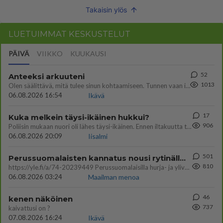
Takaisin ylös
LUETUIMMAT KESKUSTELUT
PÄIVÄ
VIIKKO
KUUKAUSI
52
Anteeksi arkuuteni
1013
Olen säälittävä, mitä tulee sinun kohtaamiseen. Tunnen vaan itseni todella epävarmaksi sun kanssa. Jos minun olisi pitän
06.08.2026 16:54
Ikävä
17
Kuka melkein täysi-ikäinen hukkui?
906
Poliisin mukaan nuori oli lähes täysi-ikäinen. Ennen iltakuutta tulleen ilmoituksen mukaan ihminen oli joutunut mahdoll
06.08.2026 20:09
Iisalmi
501
Perussuomalaisten kannatus nousi rytinällä Ylen tänään julkaisemassa tuoreimmassa gallup-kyselyssä.
810
https://yle.fi/a/74-20239449 Perussuomalaisilla hurja- ja ylivoimaisesti suurin nousu tässä uudessa Ylen gallupissa. Kyl
06.08.2026 03:24
Maailman menoa
46
kenen näköinen
737
kaivattusi on ?
07.08.2026 16:24
Ikävä