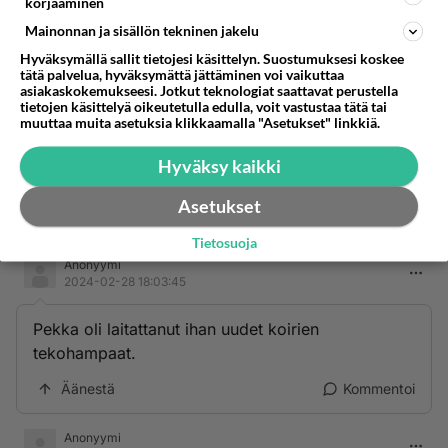
korjaaminen
Haavisto vanheni vaalitaiston aikana 10 vuotta.
Mainonnan ja sisällön tekninen jakelu
Hyväksymällä sallit tietojesi käsittelyn. Suostumuksesi koskee
Äänestä
Kommentoi
tätä palvelua, hyväksymättä jättäminen voi vaikuttaa
asiakaskokemukseesi. Jotkut teknologiat saattavat perustella
tietojen käsittelyä oikeutetulla edulla, voit vastustaa tätä tai
Anonyymi
muuttaa muita asetuksia klikkaamalla "Asetukset" linkkiä.
2024-02-28 17:51:26
Hyväksy kaikki
Myös Jussin nieleskely
Asetukset
Äänestä
Kommentoi
Tietosuoja
Anonyymi
2024-02-28 18:03:45
Pekka oli laitattanut ihan uudet koirien
tekohampaat.
Äänestä
Kommentoi
Anonyymi