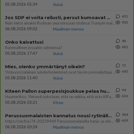
05.08.2026 05:34
Ikävä
455
Jos SDP ei voita reilusti, persut kumoavat demokratian Suomesta
905
Näin tekisi ainakin Rydman seuratessaan idolinsa Trumpin mallia https://www.is.fi/politiikka/art-2000012187244.html
06.08.2026 09:02
Maailman menoa
48
Onko kaivattusi
681
Kummallinen jossakin suhteessa?
05.08.2026 17:47
Ikävä
73
Mies, olenko ymmärtänyt oikein?
645
Ystävyys/salainen suhde/molemmat ovat täysin poissuljettuja asioita? Nainen
05.08.2026 11:40
Ikävä
94
Kiteen Pallon superpesisjoukkue pelaa huumeiden vaikutuksen alaisena
636
Huumerikos. Yleisesti uskotaan, että se seikka, että eräs KiPan pelaaja kärähtää huumeista, on vain jäävuoren huippu. M
05.08.2026 03:21
Kitee
464
Perussuomalaisten kannatus nousi rytinällä Ylen tänään julkaisemassa tuoreimmassa gallup-kyselyssä.
609
https://yle.fi/a/74-20239449 Perussuomalaisilla hurja- ja ylivoimaisesti suurin nousu tässä uudessa Ylen gallupissa. Kyl
06.08.2026 03:24
Maailman menoa