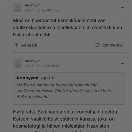
Anonyymi
2024-02-28 18:16:28
Minä en huomannut kenenkään ilmehtivän
vaalikeskusteluissa lähellekään niin eloistasti kuin
Halla-aho ilmehti.
Äänestä
Kommentoi
Anonyymi
2024-02-28 19:39:07
Anonyymi
kirjoitti:
Minä en huomannut kenenkään ilmehtivän
vaalikeskusteluissa lähellekään niin eloistasti kuin
Halla-aho ilmehti.
Hyvä vitsi. Sen naama oli turvonnut ja ilmeetön.
Katsoin vaaliväittelyt ystäväni kanssa, joka on
kosmetologi ja hänen mielestään Haaviston