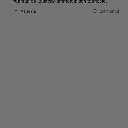
naamaa oli käsitelty ammattilaisen toimesta.
Äänestä
Kommentoi