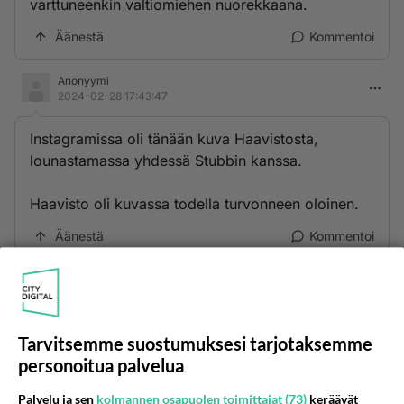
varttuneenkin valtiomiehen nuorekkaana.
Äänestä
Kommentoi
Anonyymi
2024-02-28 17:43:47
Instagramissa oli tänään kuva Haavistosta,
lounastamassa yhdessä Stubbin kanssa.
Haavisto oli kuvassa todella turvonneen oloinen.
Äänestä
Kommentoi
Tarvitsemme suostumuksesi tarjotaksemme
personoitua palvelua
Palvelu ja sen
kolmannen osapuolen toimittajat (73)
keräävät