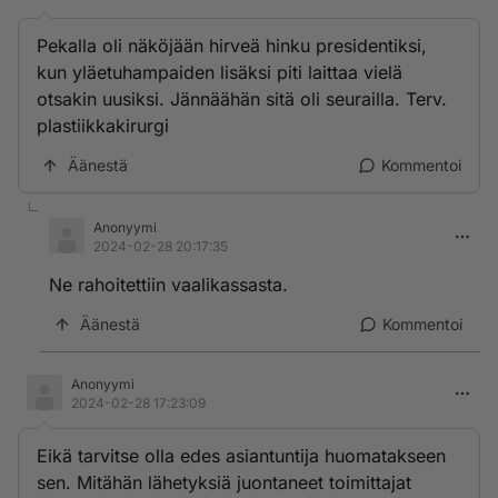
Pekalla oli näköjään hirveä hinku presidentiksi,
kun yläetuhampaiden lisäksi piti laittaa vielä
otsakin uusiksi. Jännäähän sitä oli seurailla. Terv.
plastiikkakirurgi
Äänestä
Kommentoi
Anonyymi
2024-02-28 20:17:35
Ne rahoitettiin vaalikassasta.
Äänestä
Kommentoi
Anonyymi
2024-02-28 17:23:09
Eikä tarvitse olla edes asiantuntija huomatakseen
sen. Mitähän lähetyksiä juontaneet toimittajat