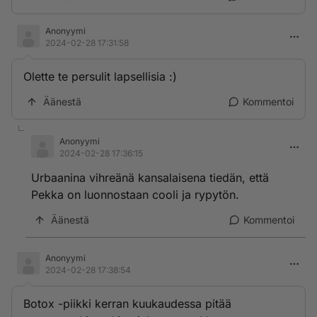
Anonyymi
2024-02-28 17:31:58
Olette te persulit lapsellisia :)
Äänestä
Kommentoi
Anonyymi
2024-02-28 17:36:15
Urbaanina vihreänä kansalaisena tiedän, että
Pekka on luonnostaan cooli ja rypytön.
Äänestä
Kommentoi
Anonyymi
2024-02-28 17:38:54
Botox -piikki kerran kuukaudessa pitää