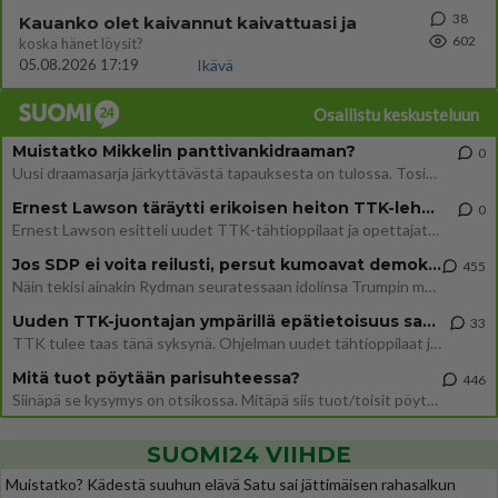
38
Kauanko olet kaivannut kaivattuasi ja
602
koska hänet löysit?
05.08.2026 17:19
Ikävä
Osallistu keskusteluun
Muistatko Mikkelin panttivankidraaman?
0
Uusi draamasarja järkyttävästä tapauksesta on tulossa. Tositapahtumiin perustuva sarja ammentaa vuoden 1986 Mikkelin pan
Ernest Lawson täräytti erikoisen heiton TTK-lehdistötilaisuudessa: " Onko tässä tarkoituksena...?"
0
Ernest Lawson esitteli uudet TTK-tähtioppilaat ja opettajat torstaina 6.8. lehdistölle. Tulevalla kaudella on yksi hausk
Jos SDP ei voita reilusti, persut kumoavat demokratian Suomesta
455
Näin tekisi ainakin Rydman seuratessaan idolinsa Trumpin mallia https://www.is.fi/politiikka/art-2000012187244.html
Uuden TTK-juontajan ympärillä epätietoisuus sakenee - Nyt MTV hämmentää soppaa
33
TTK tulee taas tänä syksynä. Ohjelman uudet tähtioppilaat julkistetaan torstaina 6. elokuuta klo 14 alkavassa lehdistö
Mitä tuot pöytään parisuhteessa?
446
Siinäpä se kysymys on otsikossa. Mitäpä siis tuot/toisit pöytään parisuhteessa? Oletko mies vai nainen? Koetko sen mitä
SUOMI24 VIIHDE
Muistatko? Kädestä suuhun elävä Satu sai jättimäisen rahasalkun