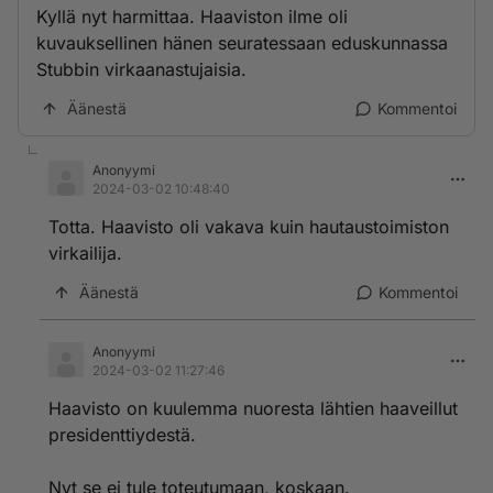
Kyllä nyt harmittaa. Haaviston ilme oli
kuvauksellinen hänen seuratessaan eduskunnassa
Stubbin virkaanastujaisia.
Äänestä
Kommentoi
Anonyymi
2024-03-02 10:48:40
Totta. Haavisto oli vakava kuin hautaustoimiston
virkailija.
Äänestä
Kommentoi
Anonyymi
2024-03-02 11:27:46
Haavisto on kuulemma nuoresta lähtien haaveillut
presidenttiydestä.
Nyt se ei tule toteutumaan, koskaan.