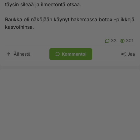
täysin sileää ja ilmeetöntä otsaa.
Raukka oli näköjään käynyt hakemassa botox -piikkejä
kasvoihinsa.
32
301
Äänestä
Kommentoi
Jaa