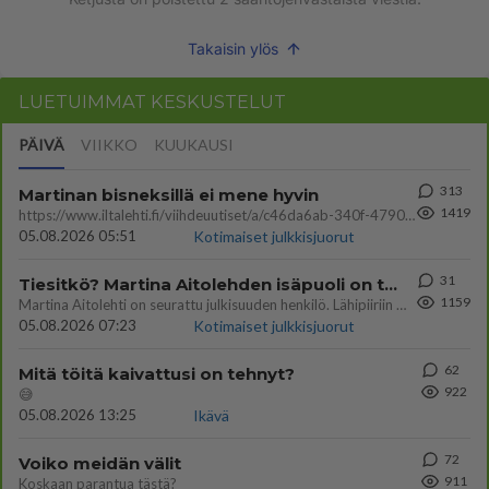
Takaisin ylös
LUETUIMMAT KESKUSTELUT
PÄIVÄ
VIIKKO
KUUKAUSI
313
Martinan bisneksillä ei mene hyvin
1419
https://www.iltalehti.fi/viihdeuutiset/a/c46da6ab-340f-4790-aaa7-0865eed2336 Yrityksen konkurssihakemus on tullut kärä
05.08.2026 05:51
Kotimaiset julkkisjuorut
31
Tiesitkö? Martina Aitolehden isäpuoli on tämä suosittu laulaja
1159
Martina Aitolehti on seurattu julkisuuden henkilö. Lähipiiriin mahtuu muitakin tunnettuja henkilöitä. Tiesitkö, että Ma
05.08.2026 07:23
Kotimaiset julkkisjuorut
62
Mitä töitä kaivattusi on tehnyt?
922
😅
05.08.2026 13:25
Ikävä
72
Voiko meidän välit
911
Koskaan parantua tästä?