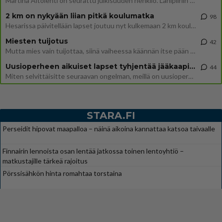
Martina Aitolehti on seurattu julkisuuden henkilö. Lähipiiriin mahtuu muitakin tunnettuja henkilöitä. Tiesitkö, että Ma
2 km on nykyään liian pitkä koulumatka
98
Hesarissa päivitellään lapset joutuu nyt kulkemaan 2 km kouluun jösses. Ruostefillarilla tuo matka menee vaikka miten äk
Miesten tuijotus
42
Mutta mies vain tuijottaa, siinä vaiheessa käännän itse pään pois. Mikä juttu? Yleensä jos joku tuijottaa tai katsoo, hä
Uusioperheen aikuiset lapset tyhjentää jääkaapin käydessään
44
Miten selvittäisitte seuraavan ongelman, meillä on uusioperhe, minulla teini-ikäiset lapset ja puolisolla aikuiset, jotk
STARA.FI
Perseidit hipovat maapalloa – näinä aikoina kannattaa katsoa taivaalle
Finnairin lennoista osan lentää jatkossa toinen lentoyhtiö –
matkustajille tärkeä rajoitus
Pörssisähkön hinta romahtaa torstaina