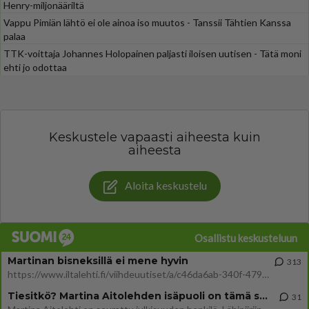
Henry-miljonääriltä
Vappu Pimiän lähtö ei ole ainoa iso muutos - Tanssii Tähtien Kanssa
palaa
TTK-voittaja Johannes Holopainen paljasti iloisen uutisen - Tätä moni
ehti jo odottaa
Keskustele vapaasti aiheesta kuin
aiheesta
Aloita keskustelu
Osallistu keskusteluun
Martinan bisneksillä ei mene hyvin
313
https://www.iltalehti.fi/viihdeuutiset/a/c46da6ab-340f-4790-aaa7-0865eed2336 Yrityksen konkurssihakemus on tullut kärä
Tiesitkö? Martina Aitolehden isäpuoli on tämä suosittu laulaja
31