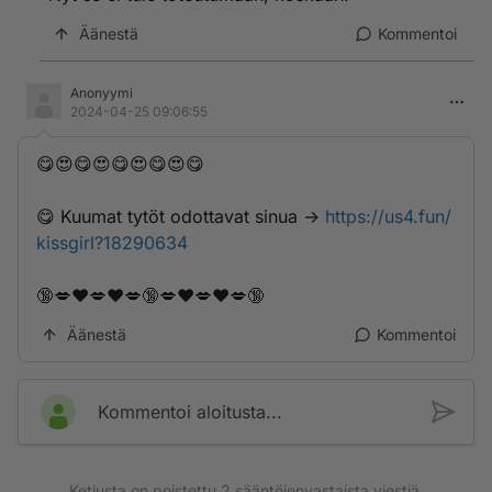
Äänestä
Kommentoi
Anonyymi
2024-04-25 09:06:55
😋😍😋😍😋😍😋😍😋
😋 K­­u­­­u­m­­a­­t­­ ­­t­­­y­­­t­ö­­t­­­ ­­­o­­d­­o­­­t­­t­a­v­­­­­­a­t­ ­s­i­n­­u­a­­ ->
https://us4.fun/
kissgirl?18290634
🔞💋❤️💋❤️💋🔞💋❤️💋❤️💋🔞
Äänestä
Kommentoi
Kommentoi aloitusta...
Ketjusta on poistettu
2
sääntöjenvastaista viestiä.