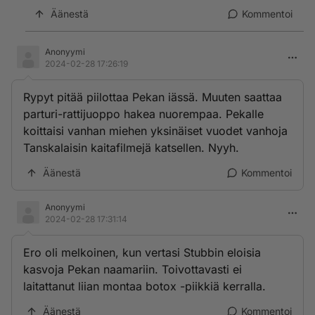
Äänestä
Kommentoi
Anonyymi
2024-02-28 17:26:19
Rypyt pitää piilottaa Pekan iässä. Muuten saattaa
parturi-rattijuoppo hakea nuorempaa. Pekalle
koittaisi vanhan miehen yksinäiset vuodet vanhoja
Tanskalaisin kaitafilmejä katsellen. Nyyh.
Äänestä
Kommentoi
Anonyymi
2024-02-28 17:31:14
Ero oli melkoinen, kun vertasi Stubbin eloisia
kasvoja Pekan naamariin. Toivottavasti ei
laitattanut liian montaa botox -piikkiä kerralla.
Äänestä
Kommentoi