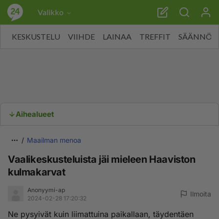
Valikko
KESKUSTELU
VIIHDE
LAINAA
TREFFIT
SÄÄNNÖT
Aihealueet
Maailman menoa
Vaalikeskusteluista jäi mieleen Haaviston
kulmakarvat
Anonyymi-ap
Ilmoita
2024-02-28 17:20:32
Ne pysyivät kuin liimattuina paikallaan, täydentäen