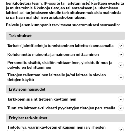
henkilötietoja (esim. IP-osoite tai laitetunniste) käyttäen evästeitä
ja muita teknisiä keinoja tietojen tallentamiseen ja lukemiseen
laitteellasi tarjotakseen sinulle tarkoituksenmukaisia mainoksia
ja parhaan mahdollisen asiakaskokemuksen.
Palvelu ja sen kumppanit tarvitsevat suostumuksesi seuraaviin:
Tarkoitukset
Tarkat sijaintitiedot ja tunnistaminen laitetta skannaamalla
Kohdennettu mainonta ja mainonnan mittaaminen
Anonyymi
Personoitu sisältö, sisällön mittaaminen, yleisötutkimus ja
2024-02-28 18:00:54
palvelujen kehittäminen
Tietojen tallentaminen laitteelle ja/tai laitteella olevien
Vaalitaistelu on raskasta ja uuvuttavaa vanhalle
tietojen käyttö
miehelle. Sitä eivät kosmetologit pysty
Erityisominaisuudet
peittämään, eikä kosmeettinen kirurgia
häivyttämään.
Tarkkojen sijaintitietojen käyttäminen
Äänestä
Kommentoi
Tunnista laitteet aktiivisesti pyydettyjen tietojen perusteella
Erityiset tarkoitukset
Anonyymi
Tietoturva, väärinkäytösten ehkäiseminen ja virheiden
2024-03-02 10:12:42