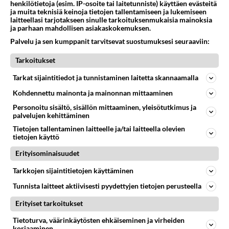
04.08.2026 18:50
Ikävä
henkilötietoja (esim. IP-osoite tai laitetunniste) käyttäen evästeitä
ja muita teknisiä keinoja tietojen tallentamiseen ja lukemiseen
laitteellasi tarjotakseen sinulle tarkoituksenmukaisia mainoksia
40
Sinulle mies
ja parhaan mahdollisen asiakaskokemuksen.
759
Kohtaamme jälleen kun on oikea aika. Sitä ei voi mikään eikä kukaan estää <3 <3
Palvelu ja sen kumppanit tarvitsevat suostumuksesi seuraaviin:
04.08.2026 15:01
Ikävä
Tarkoitukset
28
Tiesitkö? Martina Aitolehden isäpuoli on tämä suosittu laulaja
745
Martina Aitolehti on seurattu julkisuuden henkilö. Lähipiiriin mahtuu muitakin tunnettuja henkilöitä. Tiesitkö, että Ma
Tarkat sijaintitiedot ja tunnistaminen laitetta skannaamalla
05.08.2026 07:23
Kotimaiset julkkisjuorut
Kohdennettu mainonta ja mainonnan mittaaminen
Personoitu sisältö, sisällön mittaaminen, yleisötutkimus ja
56
Mitä uskot hänen ajattelevan sinusta?
palvelujen kehittäminen
691
😇
04.08.2026 18:30
Ikävä
Tietojen tallentaminen laitteelle ja/tai laitteella olevien
tietojen käyttö
66
Miia Heikkinen avautui !
Erityisominaisuudet
679
Olipa hyvä kirjoitus, kiitos. Ongelmat mitkä nostat esille on todellisia ja tämä ylimielisyys totta ja se näkyy kaikessa
04.08.2026 04:27
Judo
Tarkkojen sijaintitietojen käyttäminen
Tunnista laitteet aktiivisesti pyydettyjen tietojen perusteella
58
Mitä töitä kaivattusi on tehnyt?
660
😅
Erityiset tarkoitukset
05.08.2026 13:25
Ikävä
Tietoturva, väärinkäytösten ehkäiseminen ja virheiden
korjaaminen