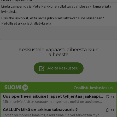
Linda Lampenius ja Pete Parkkonen yllättävät yhdessä - Tämä ei jätä
kylmäksi...
Olisitko uskonut, että nämä julkkikset lähtevät suosikkisarjaan?
Petolliset alkaa jättiyllätyksellä
Keskustele vapaasti aiheesta kuin
aiheesta
Aloita keskustelu
Osallistu keskusteluun
Uusioperheen aikuiset lapset tyhjentää jääkaapin käydessään
41
Miten selvittäisitte seuraavan ongelman, meillä on uusioperhe, minulla teini-ikäiset lapset ja puolisolla aikuiset, jotk
GALLUP: Mikä on arkiruokabravuurisi?
11
Lomat on monella lomailtu ja arki alkaa. Se voi tarkoittaa myös sitä, että grillailut on grillattu ja palataan arjen ruo