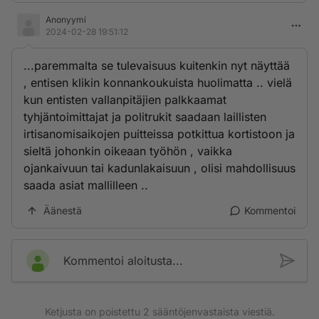
Anonyymi
2024-02-28 19:51:12
...paremmalta se tulevaisuus kuitenkin nyt näyttää
, entisen klikin konnankoukuista huolimatta .. vielä
kun entisten vallanpitäjien palkkaamat
tyhjäntoimittajat ja politrukit saadaan laillisten
irtisanomisaikojen puitteissa potkittua kortistoon ja
sieltä johonkin oikeaan työhön , vaikka
ojankaivuun tai kadunlakaisuun , olisi mahdollisuus
saada asiat mallilleen ..
Äänestä
Kommentoi
Kommentoi aloitusta...
Ketjusta on poistettu
2
sääntöjenvastaista viestiä.