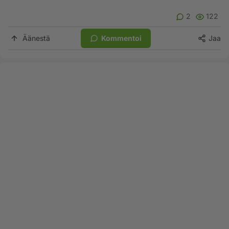
2
122
Äänestä
Kommentoi
Jaa