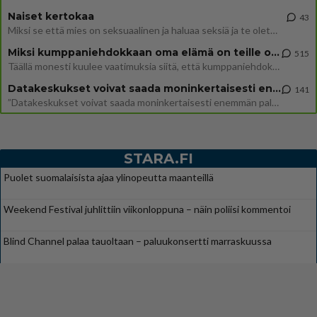
Naiset kertokaa
43
Miksi se että mies on seksuaalinen ja haluaa seksiä ja te olette hänen mielestänne haluttava on vastenmielistä? Mikä sii
Miksi kumppaniehdokkaan oma elämä on teille ongelma?
515
Täällä monesti kuulee vaatimuksia siitä, että kumppaniehdokkaalla ei saisi olla lemmikkejä, lapsia, kavereita, eksiä, su
Datakeskukset voivat saada moninkertaisesti enemmän palautuksia kuin mitä ne maksavat veroja
141
”Datakeskukset voivat saada moninkertaisesti enemmän palautuksia kuin mitä ne maksavat veroja”, sanoo professori Jussi K
STARA.FI
Puolet suomalaisista ajaa ylinopeutta maanteillä
Weekend Festival juhlittiin viikonloppuna – näin poliisi kommentoi
Blind Channel palaa tauoltaan – paluukonsertti marraskuussa