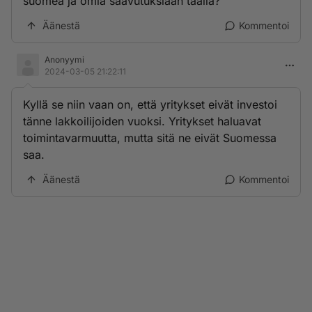
suomea ja omia saavutuksiaan täällä?
Äänestä
Kommentoi
Anonyymi
2024-03-05 21:22:11
Kyllä se niin vaan on, että yritykset eivät investoi
tänne lakkoilijoiden vuoksi. Yritykset haluavat
toimintavarmuutta, mutta sitä ne eivät Suomessa
saa.
Äänestä
Kommentoi