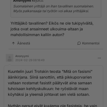
Anonyymi
kirjoitti:
Suomalainen yrittäjä on ihan tavallinen suomalainen.
Myös palkansaaja tai työtön voi alkaa yrittäjäksi.
Yrittäjäkö tavallinen? Eikös ne ole tukipylväitä,
jotka ovat ansainneet ulkouima-altaan ja
mahdollisimman kalliin auton?
Äänestä
Kommentoi
Anonyymi
2024-02-29 08:18:49
Kuuntelin juuri Trotskin teosta "Mitä on fasismi"
äänikirjana. Siinä sanottiin, että pikkuporvarien
valtaan nostamat fasistit päätyvät aina samaan
tuhoisaan kehityskulkuun: he ryöstävät maan
köyhäksi ja yleensä johtavat sen vielä sotaan.
Nythän persut eivät kuulema ole fasisteja, he vain