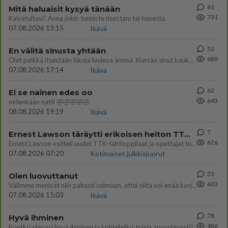
61
Mitä haluaisit kysyä tänään
731
Kaivatultasi? Anna jokin tunniste itsestäni tai hänestä.
07.08.2026 13:15
Ikävä
52
En välitä sinusta yhtään
680
Olet pelkkä itsestään liikoja luuleva ämmä. Kierrän sinut kaukaa nyt ja aina. Olit mulle pelkkä lelu vaan.
07.08.2026 17:14
Ikävä
62
Ei se nainen edes oo
643
mitenkään nätti 🤣🤣🤣🤣🤣
08.08.2026 19:19
Ikävä
7
Ernest Lawson täräytti erikoisen heiton TTK-lehdistötilaisuudessa: " Onko tässä tarkoituksena...?"
626
Ernest Lawson esitteli uudet TTK-tähtioppilaat ja opettajat torstaina 6.8. lehdistölle. Tulevalla kaudella on yksi hausk
07.08.2026 07:20
Kotimaiset julkkisjuorut
33
Olen luovuttanut
603
Välimme menivät niin pahasti solmuun, ettei niitä voi enää korjata. On aika jatkaa elämässä eteenpäin. Toivon sulle kaik
07.08.2026 15:03
Ikävä
78
Hyvä ihminen
486
Koetko olevasi hyvä ihminen ja kohteletko toisia arvostavasti?