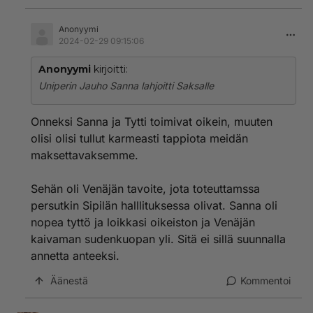
Anonyymi
2024-02-29 09:15:06
Anonyymi
kirjoitti:
Uniperin Jauho Sanna lahjoitti Saksalle
Onneksi Sanna ja Tytti toimivat oikein, muuten
olisi olisi tullut karmeasti tappiota meidän
maksettavaksemme.
Sehän oli Venäjän tavoite, jota toteuttamssa
persutkin Sipilän halllituksessa olivat. Sanna oli
nopea tyttö ja loikkasi oikeiston ja Venäjän
kaivaman sudenkuopan yli. Sitä ei sillä suunnalla
annetta anteeksi.
Äänestä
Kommentoi