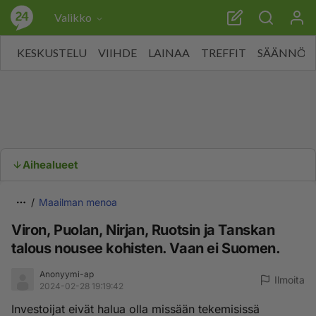
Valikko
KESKUSTELU
VIIHDE
LAINAA
TREFFIT
SÄÄNNÖT
Aihealueet
Maailman menoa
Viron, Puolan, Nirjan, Ruotsin ja Tanskan
talous nousee kohisten. Vaan ei Suomen.
Anonyymi-ap
Ilmoita
2024-02-28 19:19:42
Investoijat eivät halua olla missään tekemisissä