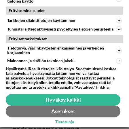
tietojen käyttö
Äänestä
Kommentoi
Erityisominaisuudet
Tarkkojen sijaintitietojen käyttäminen
Anonyymi
Tunnista laitteet aktiivisesti pyydettyjen tietojen perusteella
2024-02-29 08:27:24
Onhan hallituksen höpinät "mielenkiintoisia".
Erityiset tarkoitukset
Samaan aikaan ongelmana on, ettei etteivät ne
Tietoturva, väärinkäytösten ehkäiseminen ja virheiden
samat työntekijöden "ylisuuret" edut houkuttele
korjaaminen
maahan tarpeeksi hyväpalkkaista työvoimaa. Sitä
Mainonnan ja sisällön tekninen jakelu
kuulema saataisiin veroja alentamalla. Jos sitten
Hyväksymällä sallit tietojesi käsittelyn. Suostumuksesi koskee
vastaavasti myös alennettaisiin palkkoja ja
tätä palvelua, hyväksymättä jättäminen voi vaikuttaa
asiakaskokemukseesi. Jotkut teknologiat saattavat perustella
karsittaisiin työntekijöiden etuja, niin sittenkö
tietojen käsittelyä oikeutetulla edulla, voit vastustaa tätä tai
oltaisiin "houkuttelevampia"?
muuttaa muita asetuksia klikkaamalla "Asetukset" linkkiä.
Hyväksy kaikki
Selittelyt rasismille ontuvat myös. Suomi on
saanut lukuisia huomautuksia huonosta
Asetukset
sosiaaliturvastaan, joka hallituksen mukaan on
maahanmuuttajille vetovoimatekijä, vaikka muihin
Tietosuoja