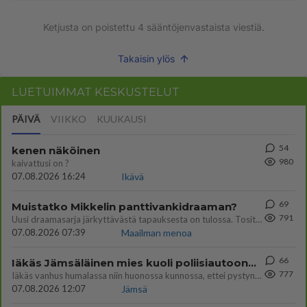
Ketjusta on poistettu
4
sääntöjenvastaista viestiä.
Takaisin ylös
LUETUIMMAT KESKUSTELUT
PÄIVÄ
VIIKKO
KUUKAUSI
54
kenen näköinen
980
kaivattusi on ?
07.08.2026 16:24
Ikävä
69
Muistatko Mikkelin panttivankidraaman?
791
Uusi draamasarja järkyttävästä tapauksesta on tulossa. Tositapahtumiin perustuva sarja ammentaa vuoden 1986 Mikkelin pan
07.08.2026 07:39
Maailman menoa
66
Iäkäs Jämsäläinen mies kuoli poliisiautoon matkalla Jyväskylän putkaan
777
Iäkäs vanhus humalassa niin huonossa kunnossa, ettei pystynyt huolehtimaan itsestään niin ainoa apu sillä hetkellä oli
07.08.2026 12:07
Jämsä