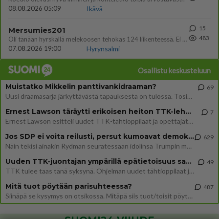
08.08.2026 05:09
Ikävä
15
Mersumies201
483
Oli tänään hyrskällä melekoosen tehokas 124 liikenteessä. Ei paljon vastamäki haitannu....
07.08.2026 19:00
Hyrynsalmi
Osallistu keskusteluun
Muistatko Mikkelin panttivankidraaman?
69
Uusi draamasarja järkyttävästä tapauksesta on tulossa. Tositapahtumiin perustuva sarja ammentaa vuoden 1986 Mikkelin pan
Ernest Lawson täräytti erikoisen heiton TTK-lehdistötilaisuudessa: " Onko tässä tarkoituksena...?"
7
Ernest Lawson esitteli uudet TTK-tähtioppilaat ja opettajat torstaina 6.8. lehdistölle. Tulevalla kaudella on yksi hausk
Jos SDP ei voita reilusti, persut kumoavat demokratian Suomesta
629
Näin tekisi ainakin Rydman seuratessaan idolinsa Trumpin mallia https://www.is.fi/politiikka/art-2000012187244.html
Uuden TTK-juontajan ympärillä epätietoisuus sakenee - Nyt MTV hämmentää soppaa
49
TTK tulee taas tänä syksynä. Ohjelman uudet tähtioppilaat julkistetaan torstaina 6. elokuuta klo 14 alkavassa lehdistö
Mitä tuot pöytään parisuhteessa?
487
Siinäpä se kysymys on otsikossa. Mitäpä siis tuot/toisit pöytään parisuhteessa? Oletko mies vai nainen? Koetko sen mitä