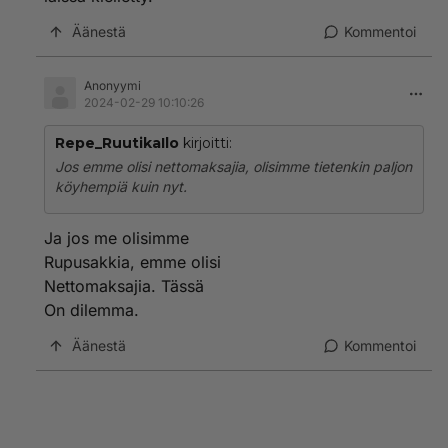
Äänestä
Kommentoi
Anonyymi
2024-02-29 10:10:26
Repe_RuutikaIlo
kirjoitti:
Jos emme olisi nettomaksajia, olisimme tietenkin paljon
köyhempiä kuin nyt.
Ja jos me olisimme
Rupusakkia, emme olisi
Nettomaksajia. Tässä
On dilemma.
Äänestä
Kommentoi