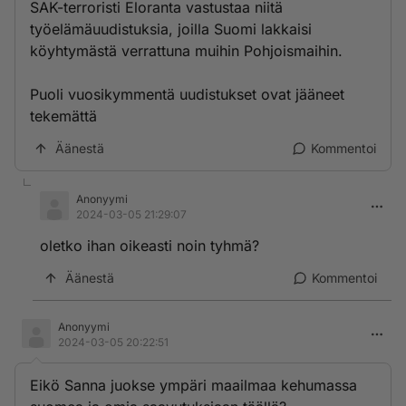
SAK-terroristi Eloranta vastustaa niitä
työelämäuudistuksia, joilla Suomi lakkaisi
köyhtymästä verrattuna muihin Pohjoismaihin.
Puoli vuosikymmentä uudistukset ovat jääneet
tekemättä
Äänestä
Kommentoi
Anonyymi
2024-03-05 21:29:07
oletko ihan oikeasti noin tyhmä?
Äänestä
Kommentoi
Anonyymi
2024-03-05 20:22:51
Eikö Sanna juokse ympäri maailmaa kehumassa