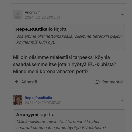
Anonyymi
2024-02-28 21:08:51
Repe_RuutikaIlo
kirjoitti:
Jos emme olisi nettomaksajia, olisimme tietenkin paljon
köyhempiä kuin nyt.
Milloin olisimme mielestäsi tarpeeksi köyhiä
saaadaksemme itse jotain hyötyä EU-klubista?
Minne meni koronarahaston potti?
Äänestä
Kommentoi
Repe_RuutikaIlo
2024-02-29 07:57:00
Anonyymi
kirjoitti:
Milloin olisimme mielestäsi tarpeeksi köyhiä
saaadaksemme itse jotain hyötyä EU-klubista?