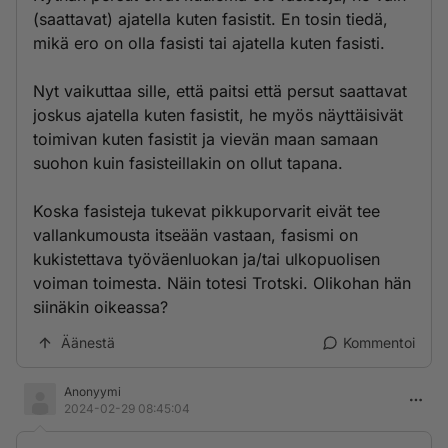
(saattavat) ajatella kuten fasistit. En tosin tiedä,
mikä ero on olla fasisti tai ajatella kuten fasisti.
Nyt vaikuttaa sille, että paitsi että persut saattavat
joskus ajatella kuten fasistit, he myös näyttäisivät
toimivan kuten fasistit ja vievän maan samaan
suohon kuin fasisteillakin on ollut tapana.
Koska fasisteja tukevat pikkuporvarit eivät tee
vallankumousta itseään vastaan, fasismi on
kukistettava työväenluokan ja/tai ulkopuolisen
voiman toimesta. Näin totesi Trotski. Olikohan hän
siinäkin oikeassa?
Äänestä
Kommentoi
Anonyymi
2024-02-29 08:45:04