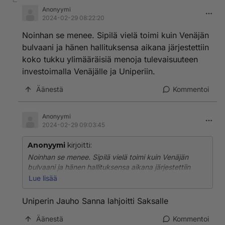
Anonyymi
2024-02-29 08:22:20
Noinhan se menee. Sipilä vielä toimi kuin Venäjän
bulvaani ja hänen hallituksensa aikana järjestettiin
koko tukku ylimääräisiä menoja tulevaisuuteen
investoimalla Venäjälle ja Uniperiin.
Äänestä
Kommentoi
Anonyymi
2024-02-29 09:03:45
Anonyymi
kirjoitti:
Noinhan se menee. Sipilä vielä toimi kuin Venäjän
bulvaani ja hänen hallituksensa aikana järjestettiin
koko tukku ylimääräisiä menoja tulevaisuuteen
Lue lisää
investoimalla Venäjälle ja Uniperiin.
Uniperin Jauho Sanna lahjoitti Saksalle
Äänestä
Kommentoi