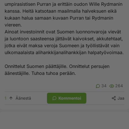
umpirasistisen Purran ja erittäin oudon Wille Rydmanin
kanssa. Heitä katsotaan maailmalla halveksuen eikä
kukaan halua samaan kuvaan Purran tai Rydmanin
viereen.
Ainoat investoinnit ovat Suomen luonnonvaroja vievät
ja luontoon saasteensa jättävät kaivokset, akkutehtaat,
jotka eivät maksa veroja Suomeen ja työllistävät vain
ulkomaalaista alihankkijanalihankkijan halpatyövoimaa.
Onnittelut Suomen päättäjille. Onnittelut persujen
äänestäjille. Tuhoa tuhoa perään.
34
264
1
Äänestä
Kommentoi
Jaa