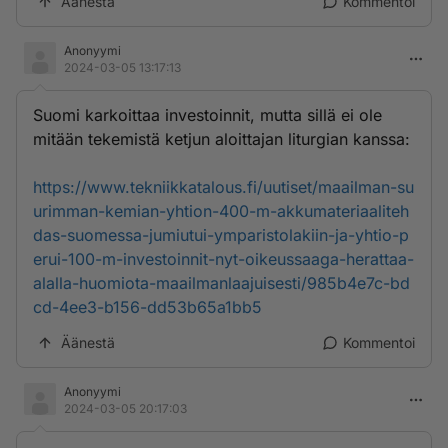
Äänestä
Kommentoi
Anonyymi
2024-03-05 13:17:13
Suomi karkoittaa investoinnit, mutta sillä ei ole
mitään tekemistä ketjun aloittajan liturgian kanssa:
https://www.tekniikkatalous.fi/uutiset/maailman-su
urimman-kemian-yhtion-400-m-akkumateriaaliteh
das-suomessa-jumiutui-ymparistolakiin-ja-yhtio-p
erui-100-m-investoinnit-nyt-oikeussaaga-herattaa-
alalla-huomiota-maailmanlaajuisesti/985b4e7c-bd
cd-4ee3-b156-dd53b65a1bb5
Äänestä
Kommentoi
Anonyymi
2024-03-05 20:17:03