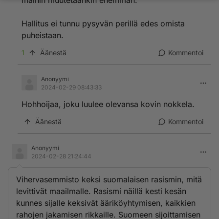
maihin muutetaankin enemmän.
Hallitus ei tunnu pysyvän perillä edes omista
puheistaan.
1
Äänestä
Kommentoi
Anonyymi
2024-02-29 08:43:33
Hohhoijaa, joku luulee olevansa kovin nokkela.
Äänestä
Kommentoi
Anonyymi
2024-02-28 21:24:44
Vihervasemmisto keksi suomalaisen rasismin, mitä
levittivät maailmalle. Rasismi näillä kesti kesän
kunnes sijalle keksivät ääriköyhtymisen, kaikkien
rahojen jakamisen rikkaille. Suomeen sijoittamisen