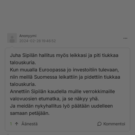
Anonyymi
2024-02-28 19:46:52
Juha Sipilän hallitus myös leikkasi ja piti tiukkaa
talouskuria.
Kun muualla Euroopassa jo investoitiin tulevaan,
niin meillä Suomessa leikattiin ja pidettiin tiukkaa
talouskuria.
Annettiin Sipilän kaudella muille verrokkimaille
valovuosien etumatka, ja se näkyy yhä.
Ja meidän nykyhallitus lyö päätään uudelleen
samaan petäjään.
1
Äänestä
Kommentoi