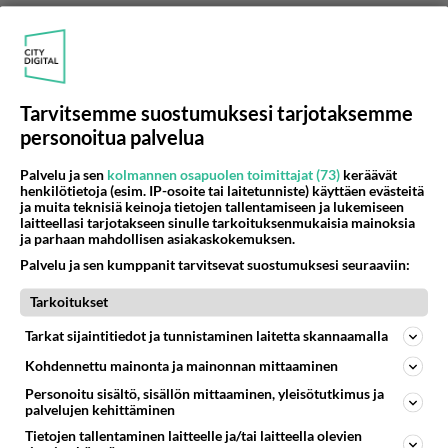
Tarvitsemme suostumuksesi tarjotaksemme
personoitua palvelua
Palvelu ja sen
kolmannen osapuolen toimittajat (73)
keräävät
henkilötietoja (esim. IP-osoite tai laitetunniste) käyttäen evästeitä
ja muita teknisiä keinoja tietojen tallentamiseen ja lukemiseen
laitteellasi tarjotakseen sinulle tarkoituksenmukaisia mainoksia
ja parhaan mahdollisen asiakaskokemuksen.
Anonyymi
Palvelu ja sen kumppanit tarvitsevat suostumuksesi seuraaviin:
2024-02-28 21:11:32
".. juuri rasistit hallituksessa ovat meille
Tarkoitukset
investointeja estävä mainehaitta vailla vertaa."
Tarkat sijaintitiedot ja tunnistaminen laitetta skannaamalla
Kohdennettu mainonta ja mainonnan mittaaminen
Kerrotko, mitkä nvestoinnit on laitettu jäihin
ulkomailta hallituksen "rasistien" takia. Sinullahan
Personoitu sisältö, sisällön mittaaminen, yleisötutkimus ja
palvelujen kehittäminen
täytyy olla "sisäpiirin tietoa", jotta
Tietojen tallentaminen laitteelle ja/tai laitteella olevien
kannanotossasi olisi mieltä..........................