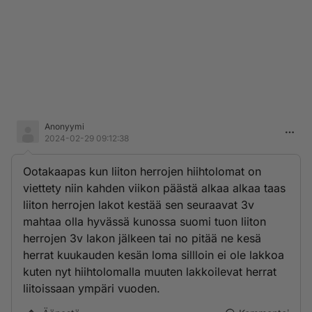
Anonyymi
2024-02-29 09:12:38
Ootakaapas kun liiton herrojen hiihtolomat on
viettety niin kahden viikon päästä alkaa alkaa taas
liiton herrojen lakot kestää sen seuraavat 3v
mahtaa olla hyvässä kunossa suomi tuon liiton
herrojen 3v lakon jälkeen tai no pitää ne kesä
herrat kuukauden kesän loma sillloin ei ole lakkoa
kuten nyt hiihtolomalla muuten lakkoilevat herrat
liitoissaan ympäri vuoden.