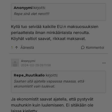
Anonyymi
kirjoitti:
Repe sinä olet nero!!!!
Kyllä tuo selviää kaikille EU:n maksuosuuksien
periaatteista ilman minkäänlaista neroutta.
Köyhät valtiot saavat, rikkaat maksavat.
1
Äänestä
Kommentoi
Anonyymi
2024-02-29 09:11:58
Repe_RuutikaIlo
kirjoitti:
Saahan sitä ajatella vapaassa maassa, että
ekonomistit vain luulevat.
Ja ekonomistit saavat ajatella, että pystyvät
muuhunkin kuin luulemiseen. Ei sitäkään ole
laissa kielletty.