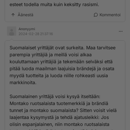
esteet todella muita kuin keksitty rasismi.
Äänestä
Kommentoi
Anonyymi
2024-02-28 21:37:16
Suomalaiset yrittäjät ovat surkeita. Maa tarvitsee
parempia yrittäjiä ja meillä voisi alkaa
kouluttamaan yrittäjiä ja tekemään selväksi että
pitää luoda maailman laajuisia brändejä ja osata
myydä tuotteita ja luoda niille rohkeasti uusia
markkinoita.
Suomalainen yrittäjä voisi kysyä itseltään:
Montako ruotsalaista tuotemerkkiä ja brändiä
tunnet ja montako suomalaista? Sitten voisit vielä
laajentaa kysymystä ja tehdä ajatusleikki: Jos
olisin espanjalainen, niin montako ruotsalaista