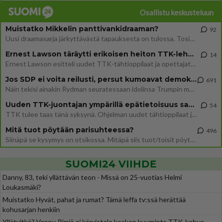
Osallistu keskusteluun
Muistatko Mikkelin panttivankidraaman?
92
Uusi draamasarja järkyttävästä tapauksesta on tulossa. Tositapahtumiin perustuva sarja ammentaa vuoden 1986 Mikkelin pan
Ernest Lawson täräytti erikoisen heiton TTK-lehdistötilaisuudessa: " Onko tässä tarkoituksena...?"
14
Ernest Lawson esitteli uudet TTK-tähtioppilaat ja opettajat torstaina 6.8. lehdistölle. Tulevalla kaudella on yksi hausk
Jos SDP ei voita reilusti, persut kumoavat demokratian Suomesta
691
Näin tekisi ainakin Rydman seuratessaan idolinsa Trumpin mallia https://www.is.fi/politiikka/art-2000012187244.html
Uuden TTK-juontajan ympärillä epätietoisuus sakenee - Nyt MTV hämmentää soppaa
54
TTK tulee taas tänä syksynä. Ohjelman uudet tähtioppilaat julkistetaan torstaina 6. elokuuta klo 14 alkavassa lehdistö
Mitä tuot pöytään parisuhteessa?
496
Siinäpä se kysymys on otsikossa. Mitäpä siis tuot/toisit pöytään parisuhteessa? Oletko mies vai nainen? Koetko sen mitä
SUOMI24 VIIHDE
Danny, 83, teki yllättävän teon - Missä on 25-vuotias Helmi
Loukasmäki?
Muistatko Hyvät, pahat ja rumat? Tämä leffa tv:ssä herättää
kohusarjan henkiin
Yllätyitkö? Vappu Pimiä ei kärvistele kesken kuuminta TTK-kohua