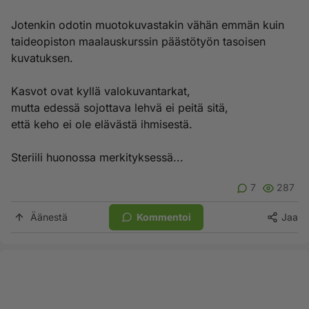
Jotenkin odotin muotokuvastakin vähän emmän kuin
taideopiston maalauskurssin päästötyön tasoisen
kuvatuksen.
Kasvot ovat kyllä valokuvantarkat,
mutta edessä sojottava lehvä ei peitä sitä,
että keho ei ole elävästä ihmisestä.
Steriili huonossa merkityksessä...
7
287
Äänestä
Kommentoi
Jaa