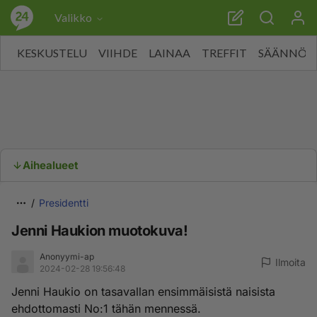
Valikko
KESKUSTELU
VIIHDE
LAINAA
TREFFIT
SÄÄNNÖT
Aihealueet
Presidentti
Jenni Haukion muotokuva!
Anonyymi-ap
Ilmoita
2024-02-28 19:56:48
Jenni Haukio on tasavallan ensimmäisistä naisista
ehdottomasti No:1 tähän mennessä.