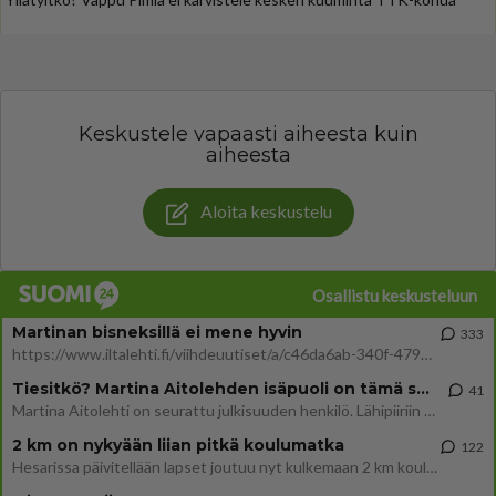
Keskustele vapaasti aiheesta kuin
aiheesta
Aloita keskustelu
Osallistu keskusteluun
Martinan bisneksillä ei mene hyvin
333
https://www.iltalehti.fi/viihdeuutiset/a/c46da6ab-340f-4790-aaa7-0865eed2336 Yrityksen konkurssihakemus on tullut kärä
Tiesitkö? Martina Aitolehden isäpuoli on tämä suosittu laulaja
41
Martina Aitolehti on seurattu julkisuuden henkilö. Lähipiiriin mahtuu muitakin tunnettuja henkilöitä. Tiesitkö, että Ma
2 km on nykyään liian pitkä koulumatka
122
Hesarissa päivitellään lapset joutuu nyt kulkemaan 2 km kouluun jösses. Ruostefillarilla tuo matka menee vaikka miten äk