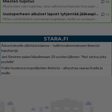
Miesten tuijotus
56
Mutta mies vain tuijottaa, siinä vaiheessa käännän itse pään pois. Mikä juttu? Yleensä jos joku tuijottaa tai katsoo, hä
Uusioperheen aikuiset lapset tyhjentää jääkaapin käydessään
71
Miten selvittäisitte seuraavan ongelman, meillä on uusioperhe, minulla teini-ikäiset lapset ja puolisolla aikuiset, jotk
STARA.FI
Äänestykselle yllättävä käänne – hallintorakennukseen ilmestyi
kapybaroja
Jani Sievinen palasi kilpailemaan 20 vuoden jälkeen: ”Nyt sattuu joka
puolelle”
Poliisi huolestui mopoilijoiden ilmiöstä – aiheuttaa vaaraa itselle ja
muille