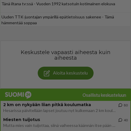
Tänä iltana tv:ssä - Vuoden 1992 katsotuin kotimainen elokuva
Uuden TTK-juontajan ympärillä epätietoisuus sakenee - Tämä
hämmentää soppaa
Keskustele vapaasti aiheesta kuin
aiheesta
Aloita keskustelu
Osallistu keskusteluun
2 km on nykyään liian pitkä koulumatka
80
Hesarissa päivitellään lapset joutuu nyt kulkemaan 2 km kouluun jösses. Ruostefillarilla tuo matka menee vaikka miten äk
Miesten tuijotus
40
Mutta mies vain tuijottaa, siinä vaiheessa käännän itse pään pois. Mikä juttu? Yleensä jos joku tuijottaa tai katsoo, hä