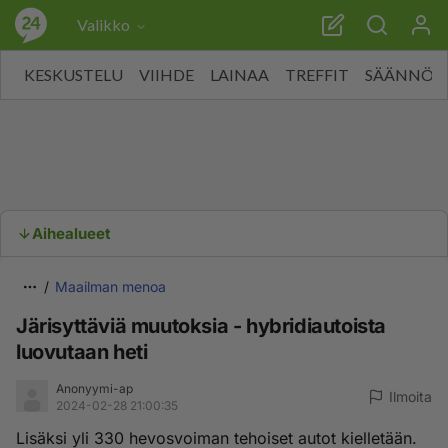
Valikko
KESKUSTELU
VIIHDE
LAINAA
TREFFIT
SÄÄNNÖT
Aihealueet
Maailman menoa
Järisyttäviä muutoksia - hybridiautoista
luovutaan heti
Anonyymi-ap
Ilmoita
2024-02-28 21:00:35
Lisäksi yli 330 hevosvoiman tehoiset autot kielletään.