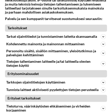
henkilötietoja (esim. IP-osoite tai laitetunniste) käyttäen evästeitä
ja muita teknisiä keinoja tietojen tallentamiseen ja lukemiseen
Takaisin ylös
laitteellasi tarjotakseen sinulle tarkoituksenmukaisia mainoksia
ja parhaan mahdollisen asiakaskokemuksen.
LUETUIMMAT KESKUSTELUT
Palvelu ja sen kumppanit tarvitsevat suostumuksesi seuraaviin:
Tarkoitukset
PÄIVÄ
VIIKKO
KUUKAUSI
Tarkat sijaintitiedot ja tunnistaminen laitetta skannaamalla
396
Mitä tuot pöytään parisuhteessa?
1600
Kohdennettu mainonta ja mainonnan mittaaminen
Siinäpä se kysymys on otsikossa. Mitäpä siis tuot/toisit pöytään parisuhteessa? Oletko mies vai nainen? Koetko sen mitä
04.08.2026 16:53
Sinkut
Personoitu sisältö, sisällön mittaaminen, yleisötutkimus ja
palvelujen kehittäminen
269
Martinan bisneksillä ei mene hyvin
Tietojen tallentaminen laitteelle ja/tai laitteella olevien
1052
https://www.iltalehti.fi/viihdeuutiset/a/c46da6ab-340f-4790-aaa7-0865eed2336 Yrityksen konkurssihakemus on tullut kärä
tietojen käyttö
05.08.2026 05:51
Kotimaiset julkkisjuorut
Erityisominaisuudet
80
2 km on nykyään liian pitkä koulumatka
Tarkkojen sijaintitietojen käyttäminen
899
Hesarissa päivitellään lapset joutuu nyt kulkemaan 2 km kouluun jösses. Ruostefillarilla tuo matka menee vaikka miten äk
Tunnista laitteet aktiivisesti pyydettyjen tietojen perusteella
04.08.2026 10:07
Lieksa
Erityiset tarkoitukset
28
Tiesitkö? Martina Aitolehden isäpuoli on tämä suosittu laulaja
875
Martina Aitolehti on seurattu julkisuuden henkilö. Lähipiiriin mahtuu muitakin tunnettuja henkilöitä. Tiesitkö, että Ma
Tietoturva, väärinkäytösten ehkäiseminen ja virheiden
korjaaminen
05.08.2026 07:23
Kotimaiset julkkisjuorut