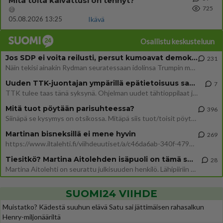
Mitä töitä kaivattusi on tehnyt?
725
😅
05.08.2026 13:25
Ikävä
Osallistu keskusteluun
Jos SDP ei voita reilusti, persut kumoavat demokratian Suomesta
231
Näin tekisi ainakin Rydman seuratessaan idolinsa Trumpin mallia https://www.is.fi/politiikka/art-2000012187244.html
Uuden TTK-juontajan ympärillä epätietoisuus sakenee - Nyt MTV hämmentää soppaa
7
TTK tulee taas tänä syksynä. Ohjelman uudet tähtioppilaat julkistetaan torstaina 6. elokuuta klo 14 alkavassa lehdistö
Mitä tuot pöytään parisuhteessa?
396
Siinäpä se kysymys on otsikossa. Mitäpä siis tuot/toisit pöytään parisuhteessa? Oletko mies vai nainen? Koetko sen mitä
Martinan bisneksillä ei mene hyvin
269
https://www.iltalehti.fi/viihdeuutiset/a/c46da6ab-340f-4790-aaa7-0865eed2336 Yrityksen konkurssihakemus on tullut kärä
Tiesitkö? Martina Aitolehden isäpuoli on tämä suosittu laulaja
28
Martina Aitolehti on seurattu julkisuuden henkilö. Lähipiiriin mahtuu muitakin tunnettuja henkilöitä. Tiesitkö, että Ma
SUOMI24 VIIHDE
Muistatko? Kädestä suuhun elävä Satu sai jättimäisen rahasalkun
Henry-miljonääriltä