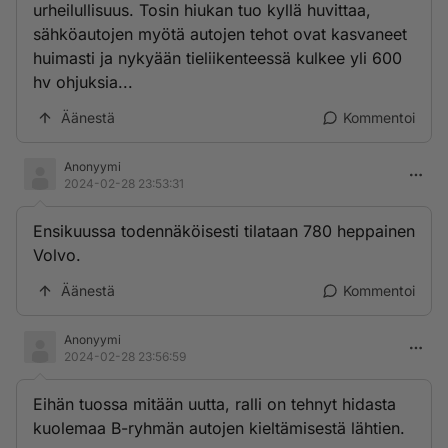
urheilullisuus. Tosin hiukan tuo kyllä huvittaa,
sähköautojen myötä autojen tehot ovat kasvaneet
huimasti ja nykyään tieliikenteessä kulkee yli 600
hv ohjuksia...
Äänestä
Kommentoi
Anonyymi
2024-02-28 23:53:31
Ensikuussa todennäköisesti tilataan 780 heppainen
Volvo.
Äänestä
Kommentoi
Anonyymi
2024-02-28 23:56:59
Eihän tuossa mitään uutta, ralli on tehnyt hidasta
kuolemaa B-ryhmän autojen kieltämisestä lähtien.