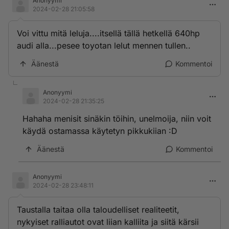
Anonyymi
2024-02-28 21:05:58
Voi vittu mitä leluja....itsellä tällä hetkellä 640hp
audi alla...pesee toyotan lelut mennen tullen..
Äänestä
Kommentoi
Anonyymi
2024-02-28 21:35:25
Hahaha menisit sinäkin töihin, unelmoija, niin voit
käydä ostamassa käytetyn pikkukiian :D
Äänestä
Kommentoi
Anonyymi
2024-02-28 23:48:11
Taustalla taitaa olla taloudelliset realiteetit,
nykyiset ralliautot ovat liian kalliita ja siitä kärsii