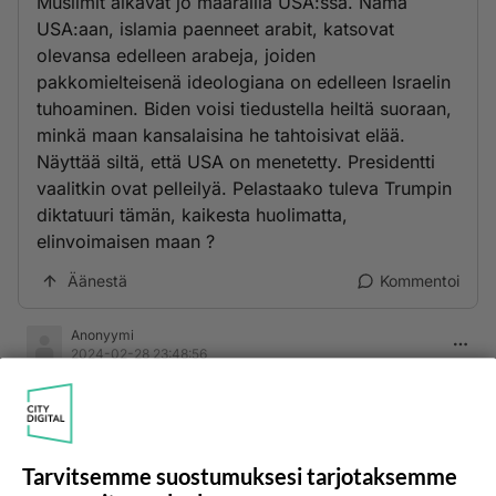
Muslimit alkavat jo määräillä USA:ssa. Nämä
USA:aan, islamia paenneet arabit, katsovat
olevansa edelleen arabeja, joiden
pakkomielteisenä ideologiana on edelleen Israelin
tuhoaminen. Biden voisi tiedustella heiltä suoraan,
minkä maan kansalaisina he tahtoisivat elää.
Näyttää siltä, että USA on menetetty. Presidentti
vaalitkin ovat pelleilyä. Pelastaako tuleva Trumpin
diktatuuri tämän, kaikesta huolimatta,
elinvoimaisen maan ?
Äänestä
Kommentoi
Anonyymi
2024-02-28 23:48:56
Trumpin kannatus nousee Gazan vuoksi.
Äänestä
Kommentoi
Tarvitsemme suostumuksesi tarjotaksemme