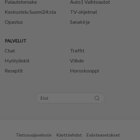
Palautelomake
Auto1 Vaihtoautot
Keskustelu Suomi24:sta
TV-ohjelmat
Opastus
Sanakirja
PALVELUT
Chat
Treffit
Hyötylinkit
Viihde
Reseptit
Horoskooppi
Tietosuojaseloste
Käyttöehdot
Evästeasetukset