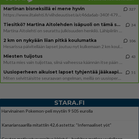
Martinan bisneksillä ei mene hyvin
327
https://www.iltalehti.fi/viihdeuutiset/a/c46da6ab-340f-4790-aaa7-0865eed2336 Yrityksen konkurssihakemus on tullut kärä
Tiesitkö? Martina Aitolehden isäpuoli on tämä suosittu laulaja
34
Martina Aitolehti on seurattu julkisuuden henkilö. Lähipiiriin mahtuu muitakin tunnettuja henkilöitä. Tiesitkö, että Ma
2 km on nykyään liian pitkä koulumatka
106
Hesarissa päivitellään lapset joutuu nyt kulkemaan 2 km kouluun jösses. Ruostefillarilla tuo matka menee vaikka miten äk
Miesten tuijotus
43
Mutta mies vain tuijottaa, siinä vaiheessa käännän itse pään pois. Mikä juttu? Yleensä jos joku tuijottaa tai katsoo, hä
Uusioperheen aikuiset lapset tyhjentää jääkaapin käydessään
51
Miten selvittäisitte seuraavan ongelman, meillä on uusioperhe, minulla teini-ikäiset lapset ja puolisolla aikuiset, jotk
STARA.FI
Harvinainen Pokemon-peli myytiin 9 505 eurolla
Kanariansaarilla mitattiin 42,6 astetta: ”Infernaaliset yöt”
Ceutan matkustusvaroitus kiristyi – harkitse matkaa uudelleen