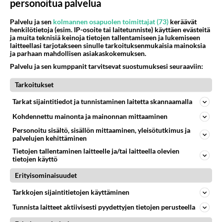
personoitua palvelua
Kommentoi aloitusta...
Palvelu ja sen
kolmannen osapuolen toimittajat (73)
keräävät
henkilötietoja (esim. IP-osoite tai laitetunniste) käyttäen evästeitä
ja muita teknisiä keinoja tietojen tallentamiseen ja lukemiseen
laitteellasi tarjotakseen sinulle tarkoituksenmukaisia mainoksia
Ketjusta on poistettu
1
sääntöjenvastaista viestiä.
ja parhaan mahdollisen asiakaskokemuksen.
Palvelu ja sen kumppanit tarvitsevat suostumuksesi seuraaviin:
Takaisin ylös
Tarkoitukset
LUETUIMMAT KESKUSTELUT
Tarkat sijaintitiedot ja tunnistaminen laitetta skannaamalla
PÄIVÄ
VIIKKO
KUUKAUSI
Kohdennettu mainonta ja mainonnan mittaaminen
Personoitu sisältö, sisällön mittaaminen, yleisötutkimus ja
327
Martinan bisneksillä ei mene hyvin
palvelujen kehittäminen
1638
https://www.iltalehti.fi/viihdeuutiset/a/c46da6ab-340f-4790-aaa7-0865eed2336 Yrityksen konkurssihakemus on tullut kärä
Tietojen tallentaminen laitteelle ja/tai laitteella olevien
05.08.2026 05:51
Kotimaiset julkkisjuorut
tietojen käyttö
Erityisominaisuudet
34
Tiesitkö? Martina Aitolehden isäpuoli on tämä suosittu laulaja
1350
Martina Aitolehti on seurattu julkisuuden henkilö. Lähipiiriin mahtuu muitakin tunnettuja henkilöitä. Tiesitkö, että Ma
Tarkkojen sijaintitietojen käyttäminen
05.08.2026 07:23
Kotimaiset julkkisjuorut
Tunnista laitteet aktiivisesti pyydettyjen tietojen perusteella
554
Jos SDP ei voita reilusti, persut kumoavat demokratian Suomesta