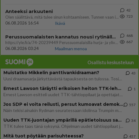
42
Anteeksi arkuuteni
723
Olen säälittävä, mitä tulee sinun kohtaamiseen. Tunnen vaan itseni todella epävarmaksi sun kanssa. Jos minun olisi pitän
06.08.2026 16:54
Ikävä
468
Perussuomalaisten kannatus nousi rytinällä Ylen tänään julkaisemassa tuoreimmassa gallup-kyselyssä.
667
https://yle.fi/a/74-20239449 Perussuomalaisilla hurja- ja ylivoimaisesti suurin nousu tässä uudessa Ylen gallupissa. Kyl
06.08.2026 03:24
Maailman menoa
Osallistu keskusteluun
Muistatko Mikkelin panttivankidraaman?
43
Uusi draamasarja järkyttävästä tapauksesta on tulossa. Tositapahtumiin perustuva sarja ammentaa vuoden 1986 Mikkelin pan
Ernest Lawson täräytti erikoisen heiton TTK-lehdistötilaisuudessa: " Onko tässä tarkoituksena...?"
1
Ernest Lawson esitteli uudet TTK-tähtioppilaat ja opettajat torstaina 6.8. lehdistölle. Tulevalla kaudella on yksi hausk
Jos SDP ei voita reilusti, persut kumoavat demokratian Suomesta
557
Näin tekisi ainakin Rydman seuratessaan idolinsa Trumpin mallia https://www.is.fi/politiikka/art-2000012187244.html
Uuden TTK-juontajan ympärillä epätietoisuus sakenee - Nyt MTV hämmentää soppaa
34
TTK tulee taas tänä syksynä. Ohjelman uudet tähtioppilaat julkistetaan torstaina 6. elokuuta klo 14 alkavassa lehdistö
Mitä tuot pöytään parisuhteessa?
457