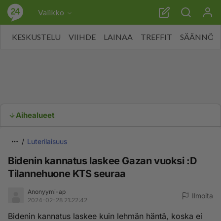
Valikko
KESKUSTELU
VIIHDE
LAINAA
TREFFIT
SÄÄNNÖT
Aihealueet
Luterilaisuus
Bidenin kannatus laskee Gazan vuoksi :D
Tilannehuone KTS seuraa
Anonyymi-ap
Ilmoita
2024-02-28 21:22:42
Bidenin kannatus laskee kuin lehmän häntä, koska ei