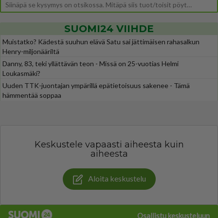
Siinäpä se kysymys on otsikossa. Mitäpä siis tuot/toisit pöytään parisuhteessa? Oletko mies vai nainen? Koetko sen mitä
SUOMI24 VIIHDE
Muistatko? Kädestä suuhun elävä Satu sai jättimäisen rahasalkun
Henry-miljonääriltä
Danny, 83, teki yllättävän teon - Missä on 25-vuotias Helmi
Loukasmäki?
Uuden TTK-juontajan ympärillä epätietoisuus sakenee - Tämä
hämmentää soppaa
Keskustele vapaasti aiheesta kuin
aiheesta
Aloita keskustelu
Osallistu keskusteluun