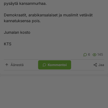
pysäytä kansanmurhaa.
Demokraatit, arabikansalaiset ja muslimit vetävät
kannatuksensa pois.
Jumalan kosto
KTS
6
145
Äänestä
Kommentoi
Jaa