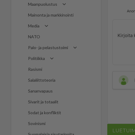
Maanpuolustus
Anon
Mainonta ja markkinointi
Media
NATO
Palo- ja pelastustoimi
Politiikka
Rasismi
Salaliittoteoria
Sananvapaus
Sivarit ja totaalit
Sodat ja konfliktit
Sovinismi
LUETUI
Suomalaisia sisutarinoita