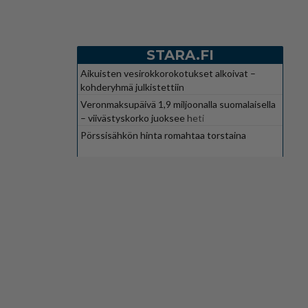
STARA.FI
Aikuisten vesirokkorokotukset alkoivat –
kohderyhmä julkistettiin
Veronmaksupäivä 1,9 miljoonalla suomalaisella
– viivästyskorko juoksee heti
Pörssisähkön hinta romahtaa torstaina