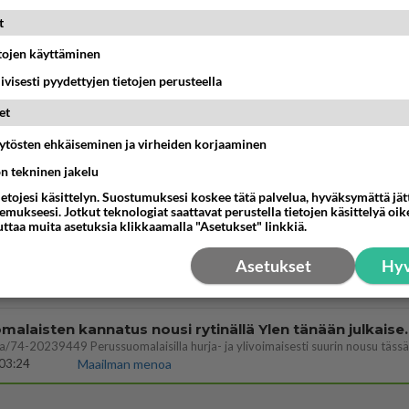
t
vattusi
jossakin suhteessa?
etojen käyttäminen
17:47
Ikävä
iivisesti pyydettyjen tietojen perusteella
enko ymmärtänyt oikein?
et
ainen suhde/molemmat ovat täysin poissuljettuja asioita? Nainen
11:40
Ikävä
äytösten ehkäiseminen ja virheiden korjaaminen
ön tekninen jakelu
let kaivannut kaivattuasi ja
ietojesi käsittelyn. Suostumuksesi koskee tätä palvelua, hyväksymättä jä
löysit?
mukseesi. Jotkut teknologiat saattavat perustella tietojen käsittelyä oike
17:19
Ikävä
uttaa muita asetuksia klikkaamalla "Asetukset" linkkiä.
Asetukset
Hyv
03:21
Kitee
Perussuomalaisten kannatus nousi rytinäll
03:24
Maailman menoa