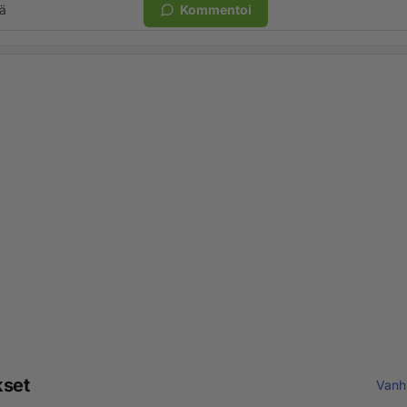
ä
Kommentoi
kset
Vanh