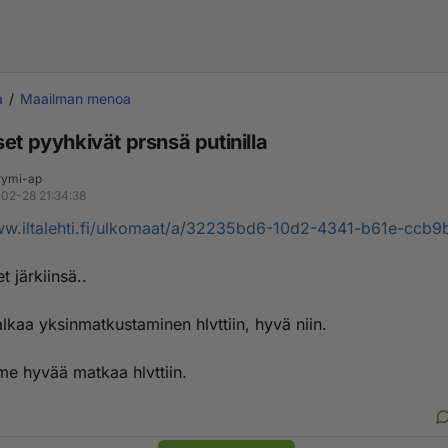
a
Maailman menoa
et pyyhkivät prsnsä putinilla
ymi-ap
02-28 21:34:38
ww.iltalehti.fi/ulkomaat/a/32235bd6-10d2-4341-b61e-ccb
t järkiinsä..
 alkaa yksinmatkustaminen hlvttiin, hyvä niin.
e hyvää matkaa hlvttiin.