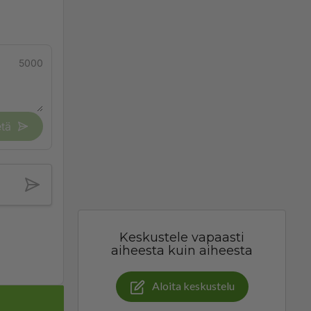
5000
tä
Keskustele vapaasti
aiheesta kuin aiheesta
Aloita keskustelu