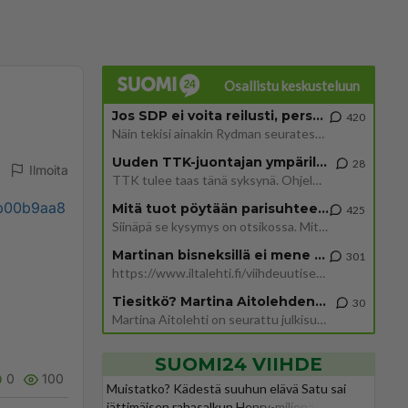
Osallistu keskusteluun
Jos SDP ei voita reilusti, persut kumoavat demokratian Suomesta
420
Näin tekisi ainakin Rydman seuratessaan idolinsa Trumpin mallia https://www.is.fi/politiikka/art-2000012187244.html
Uuden TTK-juontajan ympärillä epätietoisuus sakenee - Nyt MTV hämmentää soppaa
28
Ilmoita
TTK tulee taas tänä syksynä. Ohjelman uudet tähtioppilaat julkistetaan torstaina 6. elokuuta klo 14 alkavassa lehdistö
9b00b9aa8
Mitä tuot pöytään parisuhteessa?
425
Siinäpä se kysymys on otsikossa. Mitäpä siis tuot/toisit pöytään parisuhteessa? Oletko mies vai nainen? Koetko sen mitä
Martinan bisneksillä ei mene hyvin
301
https://www.iltalehti.fi/viihdeuutiset/a/c46da6ab-340f-4790-aaa7-0865eed2336 Yrityksen konkurssihakemus on tullut kärä
Tiesitkö? Martina Aitolehden isäpuoli on tämä suosittu laulaja
30
Martina Aitolehti on seurattu julkisuuden henkilö. Lähipiiriin mahtuu muitakin tunnettuja henkilöitä. Tiesitkö, että Ma
SUOMI24 VIIHDE
0
100
Muistatko? Kädestä suuhun elävä Satu sai
jättimäisen rahasalkun Henry-miljonääriltä