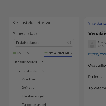
Keskustelun etusivu
Yhteiskunt
Aiheet listaus
Venäläis
Anony
2024-
KAIKKI AIHEET
NYKYINEN AIHE
https://w
Keskustelu24
Ovat tullee
Yhteiskunta
Putlerilla
Anarkismi
Boikotit
Toivotamm
Eläinten suojelu
Euroopan unioni