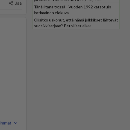
Jaa
Tänä iltana tv:ssä - Vuoden 1992 katsotuin
kotimainen elokuva
Olisitko uskonut, että nämä julkkikset lähtevät
suosikkisarjaan? Petolliset alkaa
jättiyllätyksellä
immat