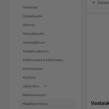
Äänest
Feminismi
Globalisaatio
Historia
Ihmisoikeudet
Isänmaallisuus
Karjalan palautus
Kehitysmaat ja kehitysapu
Kommunismi
Köyhyys
Laki ja rikos
Maahanmuutto
Vastau
Maailman menoa