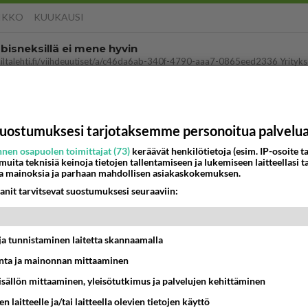
IKKO
KUUKAUSI
bisneksillä ei mene hyvin
05:51
Kotimaiset julkkisjuorut
 Martina Aitolehden isäpuoli on tämä suosittu laulaja
uostumuksesi tarjotaksemme personoitua palvelu
07:23
Kotimaiset julkkisjuorut
nen osapuolen toimittajat (73)
keräävät henkilötietoja (esim. IP-osoite ta
ä kaivattusi on tehnyt?
 muita teknisiä keinoja tietojen tallentamiseen ja lukemiseen laitteellasi t
a mainoksia ja parhaan mahdollisen asiakaskokemuksen.
13:25
Ikävä
anit tarvitsevat suostumuksesi seuraaviin:
dän välit
antua tästä?
t ja tunnistaminen laitetta skannaamalla
05:34
Ikävä
ta ja mainonnan mittaaminen
ei voita reilusti, persut kumoavat demokratian Suomes
sisällön mittaaminen, yleisötutkimus ja palvelujen kehittäminen
09:02
Maailman menoa
n laitteelle ja/tai laitteella olevien tietojen käyttö