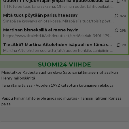
Uuden TTK-juontajan ympärillä epätietoisuus sakenee - Nyt MTV hämmentää soppaa
19
TTK tulee taas tänä syksynä. Ohjelman uudet tähtioppilaat julkistetaan torstaina 6. elokuuta klo 14 alkavassa lehdistö
Mitä tuot pöytään parisuhteessa?
420
Siinäpä se kysymys on otsikossa. Mitäpä siis tuot/toisit pöytään parisuhteessa? Oletko mies vai nainen? Koetko sen mitä
Martinan bisneksillä ei mene hyvin
298
https://www.iltalehti.fi/viihdeuutiset/a/c46da6ab-340f-4790-aaa7-0865eed2336 Yrityksen konkurssihakemus on tullut kärä
Tiesitkö? Martina Aitolehden isäpuoli on tämä suosittu laulaja
29
Martina Aitolehti on seurattu julkisuuden henkilö. Lähipiiriin mahtuu muitakin tunnettuja henkilöitä. Tiesitkö, että Ma
SUOMI24 VIIHDE
Muistatko? Kädestä suuhun elävä Satu sai jättimäisen rahasalkun
Henry-miljonääriltä
Tänä iltana tv:ssä - Vuoden 1992 katsotuin kotimainen elokuva
Vappu Pimiän lähtö ei ole ainoa iso muutos - Tanssii Tähtien Kanssa
palaa