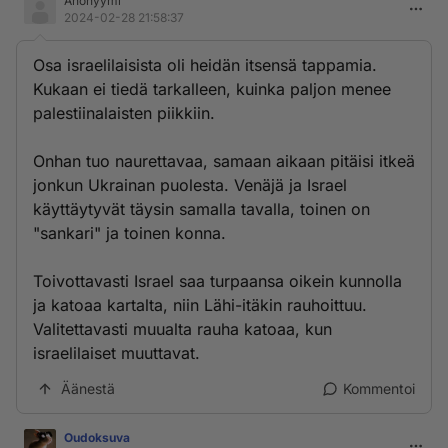
Anonyymi
2024-02-28 21:58:37
Osa israelilaisista oli heidän itsensä tappamia.
Kukaan ei tiedä tarkalleen, kuinka paljon menee
palestiinalaisten piikkiin.
Onhan tuo naurettavaa, samaan aikaan pitäisi itkeä
jonkun Ukrainan puolesta. Venäjä ja Israel
käyttäytyvät täysin samalla tavalla, toinen on
"sankari" ja toinen konna.
Toivottavasti Israel saa turpaansa oikein kunnolla
ja katoaa kartalta, niin Lähi-itäkin rauhoittuu.
Valitettavasti muualta rauha katoaa, kun
israelilaiset muuttavat.
Äänestä
Kommentoi
Oudoksuva