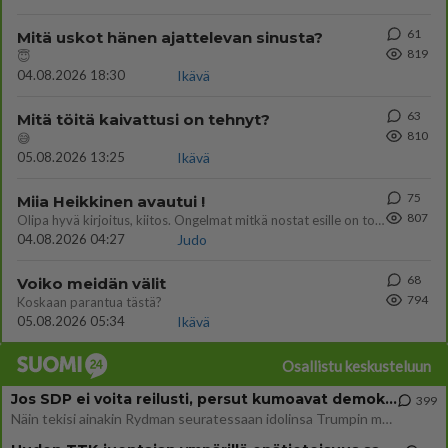
61
Mitä uskot hänen ajattelevan sinusta?
819
😇
04.08.2026 18:30
Ikävä
63
Mitä töitä kaivattusi on tehnyt?
810
😅
05.08.2026 13:25
Ikävä
75
Miia Heikkinen avautui !
807
Olipa hyvä kirjoitus, kiitos. Ongelmat mitkä nostat esille on todellisia ja tämä ylimielisyys totta ja se näkyy kaikessa
04.08.2026 04:27
Judo
68
Voiko meidän välit
794
Koskaan parantua tästä?
05.08.2026 05:34
Ikävä
Osallistu keskusteluun
Jos SDP ei voita reilusti, persut kumoavat demokratian Suomesta
399
Näin tekisi ainakin Rydman seuratessaan idolinsa Trumpin mallia https://www.is.fi/politiikka/art-2000012187244.html