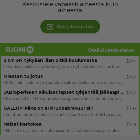
Keskustele vapaasti aiheesta kuin
aiheesta
Aloita keskustelu
Osallistu keskusteluun
2 km on nykyään liian pitkä koulumatka
93
Hesarissa päivitellään lapset joutuu nyt kulkemaan 2 km kouluun jösses. Ruostefillarilla tuo matka menee vaikka miten äk
Miesten tuijotus
41
Mutta mies vain tuijottaa, siinä vaiheessa käännän itse pään pois. Mikä juttu? Yleensä jos joku tuijottaa tai katsoo, hä
Uusioperheen aikuiset lapset tyhjentää jääkaapin käydessään
41
Miten selvittäisitte seuraavan ongelman, meillä on uusioperhe, minulla teini-ikäiset lapset ja puolisolla aikuiset, jotk
GALLUP: Mikä on arkiruokabravuurisi?
16
Lomat on monella lomailtu ja arki alkaa. Se voi tarkoittaa myös sitä, että grillailut on grillattu ja palataan arjen ruo
Naiset kertokaa
43
Miksi se että mies on seksuaalinen ja haluaa seksiä ja te olette hänen mielestänne haluttava on vastenmielistä? Mikä sii