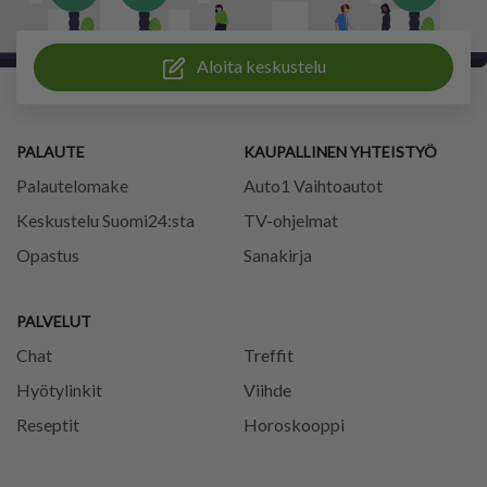
Aloita keskustelu
PALAUTE
KAUPALLINEN YHTEISTYÖ
Palautelomake
Auto1 Vaihtoautot
Keskustelu Suomi24:sta
TV-ohjelmat
Opastus
Sanakirja
PALVELUT
Chat
Treffit
Hyötylinkit
Viihde
Reseptit
Horoskooppi