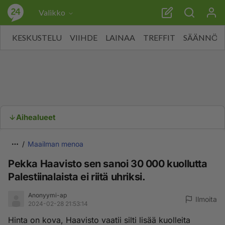
Valikko
KESKUSTELU
VIIHDE
LAINAA
TREFFIT
SÄÄNNÖT
Aihealueet
Maailman menoa
Pekka Haavisto sen sanoi 30 000 kuollutta
Palestiinalaista ei riitä uhriksi.
Anonyymi-ap
Ilmoita
2024-02-28 21:53:14
Hinta on kova, Haavisto vaatii silti lisää kuolleita