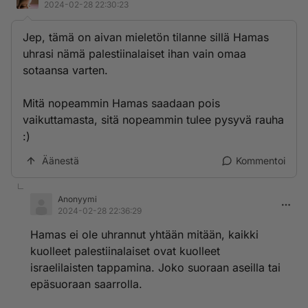
2024-02-28 22:30:23
Jep, tämä on aivan mieletön tilanne sillä Hamas
uhrasi nämä palestiinalaiset ihan vain omaa
sotaansa varten.
Mitä nopeammin Hamas saadaan pois
vaikuttamasta, sitä nopeammin tulee pysyvä rauha
:)
Äänestä
Kommentoi
Anonyymi
2024-02-28 22:36:29
Hamas ei ole uhrannut yhtään mitään, kaikki
kuolleet palestiinalaiset ovat kuolleet
israelilaisten tappamina. Joko suoraan aseilla tai
epäsuoraan saarrolla.