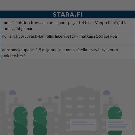
STARA.FI
Tanssii Tähtien Kanssa -tanssiparit paljastettiin – Vappu Pimiä jätti
suosikkiohjelman
Poliisi valvoi Jyväskylän rallin liikennettä – mätkäisi 160 sakkoa
Veronmaksupäivä 1,9 miljoonalla suomalaisella – viivästyskorko
juoksee heti