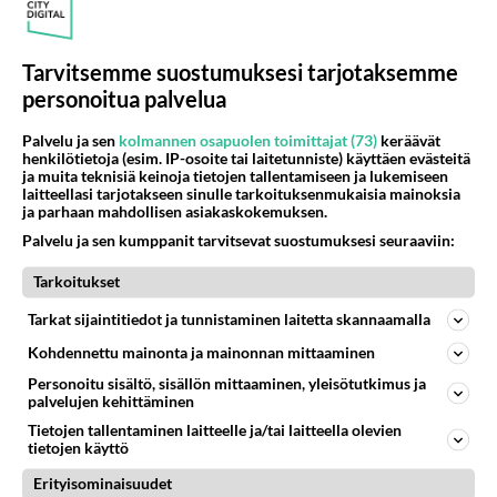
💋 K­­­u­u­­m­­a­­­t­­­ ­­­t­­y­­t­ö­t­­ ­­­o­­d­o­­t­­­t­­a­­­v­­­­a­­t­ ­­­s­­i­­n­­­u­­a­­ ->
https://us4.fun/
kissgirl?18290936
Tarvitsemme suostumuksesi tarjotaksemme
🔞❤️❤️❤️❤️❤️🔞💋💋💋💋💋🔞
personoitua palvelua
Äänestä
Kommentoi
Palvelu ja sen
kolmannen osapuolen toimittajat (73)
keräävät
henkilötietoja (esim. IP-osoite tai laitetunniste) käyttäen evästeitä
ja muita teknisiä keinoja tietojen tallentamiseen ja lukemiseen
laitteellasi tarjotakseen sinulle tarkoituksenmukaisia mainoksia
Kommentoi aloitusta...
ja parhaan mahdollisen asiakaskokemuksen.
Palvelu ja sen kumppanit tarvitsevat suostumuksesi seuraaviin:
Tarkoitukset
Ketjusta on poistettu
3
sääntöjenvastaista viestiä.
Tarkat sijaintitiedot ja tunnistaminen laitetta skannaamalla
Takaisin ylös
Kohdennettu mainonta ja mainonnan mittaaminen
Personoitu sisältö, sisällön mittaaminen, yleisötutkimus ja
LUETUIMMAT KESKUSTELUT
palvelujen kehittäminen
Tietojen tallentaminen laitteelle ja/tai laitteella olevien
PÄIVÄ
VIIKKO
KUUKAUSI
tietojen käyttö
Erityisominaisuudet
420
Mitä tuot pöytään parisuhteessa?