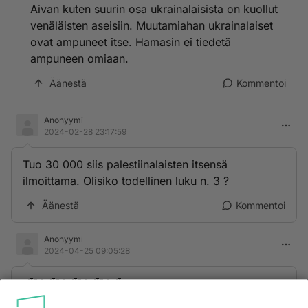
Aivan kuten suurin osa ukrainalaisista on kuollut
venäläisten aseisiin. Muutamiahan ukrainalaiset
ovat ampuneet itse. Hamasin ei tiedetä
ampuneen omiaan.
Äänestä
Kommentoi
Anonyymi
2024-02-28 23:17:59
Tuo 30 000 siis palestiinalaisten itsensä
ilmoittama. Olisiko todellinen luku n. 3 ?
Äänestä
Kommentoi
Anonyymi
2024-04-25 09:05:28
🍒🍑🍒🍑🍒🍑🍒🍑🍒