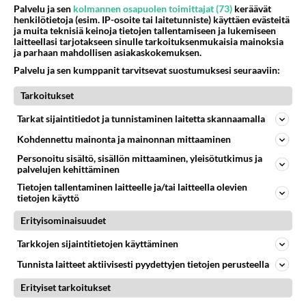
Palvelu ja sen
kolmannen osapuolen toimittajat (73)
keräävät
henkilötietoja (esim. IP-osoite tai laitetunniste) käyttäen evästeitä
Ketjusta on poistettu
2
sääntöjenvastaista viestiä.
ja muita teknisiä keinoja tietojen tallentamiseen ja lukemiseen
laitteellasi tarjotakseen sinulle tarkoituksenmukaisia mainoksia
ja parhaan mahdollisen asiakaskokemuksen.
Takaisin ylös
Palvelu ja sen kumppanit tarvitsevat suostumuksesi seuraaviin:
LUETUIMMAT KESKUSTELUT
Tarkoitukset
PÄIVÄ
VIIKKO
KUUKAUSI
Tarkat sijaintitiedot ja tunnistaminen laitetta skannaamalla
Kohdennettu mainonta ja mainonnan mittaaminen
303
Martinan bisneksillä ei mene hyvin
1308
Personoitu sisältö, sisällön mittaaminen, yleisötutkimus ja
https://www.iltalehti.fi/viihdeuutiset/a/c46da6ab-340f-4790-aaa7-0865eed2336 Yrityksen konkurssihakemus on tullut kärä
palvelujen kehittäminen
05.08.2026 05:51
Kotimaiset julkkisjuorut
Tietojen tallentaminen laitteelle ja/tai laitteella olevien
tietojen käyttö
30
Tiesitkö? Martina Aitolehden isäpuoli on tämä suosittu laulaja
1077
Martina Aitolehti on seurattu julkisuuden henkilö. Lähipiiriin mahtuu muitakin tunnettuja henkilöitä. Tiesitkö, että Ma
Erityisominaisuudet
05.08.2026 07:23
Kotimaiset julkkisjuorut
Tarkkojen sijaintitietojen käyttäminen
64
Mitä töitä kaivattusi on tehnyt?
Tunnista laitteet aktiivisesti pyydettyjen tietojen perusteella
887
😅
05.08.2026 13:25
Ikävä
Erityiset tarkoitukset