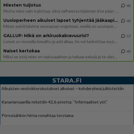
Miesten tuijotus
42
Mutta mies vain tuijottaa, siinä vaiheessa käännän itse pään pois. Mikä juttu? Yleensä jos joku tuijottaa tai katsoo, hä
Uusioperheen aikuiset lapset tyhjentää jääkaapin käydessään
43
Miten selvittäisitte seuraavan ongelman, meillä on uusioperhe, minulla teini-ikäiset lapset ja puolisolla aikuiset, jotk
GALLUP: Mikä on arkiruokabravuurisi?
17
Lomat on monella lomailtu ja arki alkaa. Se voi tarkoittaa myös sitä, että grillailut on grillattu ja palataan arjen ruo
Naiset kertokaa
43
Miksi se että mies on seksuaalinen ja haluaa seksiä ja te olette hänen mielestänne haluttava on vastenmielistä? Mikä sii
STARA.FI
Aikuisten vesirokkorokotukset alkoivat – kohderyhmä julkistettiin
Kanariansaarilla mitattiin 42,6 astetta: ”Infernaaliset yöt”
Pörssisähkön hinta romahtaa torstaina