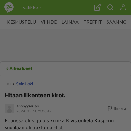
Valikko
KESKUSTELU
VIIHDE
LAINAA
TREFFIT
SÄÄNNÖT
Aihealueet
Seinäjoki
Hitaan liikenteen kirot.
Anonyymi-ap
Ilmoita
2024-02-28 23:18:47
Eparissa oli kirjoitus kuinka Kivistöntietä Kasperin
suuntaan oli traktori ajellut.