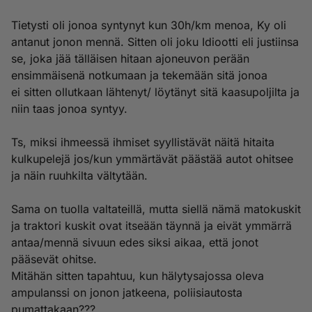
Tietysti oli jonoa syntynyt kun 30h/km menoa, Ky oli
antanut jonon mennä. Sitten oli joku Idiootti eli justiinsa
se, joka jää tälläisen hitaan ajoneuvon perään
ensimmäisenä notkumaan ja tekemään sitä jonoa
ei sitten ollutkaan lähtenyt/ löytänyt sitä kaasupoljilta ja
niin taas jonoa syntyy.
Ts, miksi ihmeessä ihmiset syyllistävät näitä hitaita
kulkupelejä jos/kun ymmärtävät päästää autot ohitsee
ja näin ruuhkilta vältytään.
Sama on tuolla valtateillä, mutta siellä nämä matokuskit
ja traktori kuskit ovat itseään täynnä ja eivät ymmärrä
antaa/mennä sivuun edes siksi aikaa, että jonot
pääsevät ohitse.
Mitähän sitten tapahtuu, kun hälytysajossa oleva
ampulanssi on jonon jatkeena, poliisiautosta
pumattakaan???