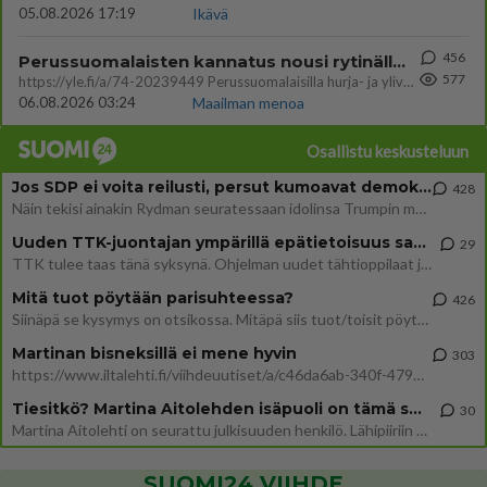
05.08.2026 17:19
Ikävä
456
Perussuomalaisten kannatus nousi rytinällä Ylen tänään julkaisemassa tuoreimmassa gallup-kyselyssä.
577
https://yle.fi/a/74-20239449 Perussuomalaisilla hurja- ja ylivoimaisesti suurin nousu tässä uudessa Ylen gallupissa. Kyl
06.08.2026 03:24
Maailman menoa
Osallistu keskusteluun
Jos SDP ei voita reilusti, persut kumoavat demokratian Suomesta
428
Näin tekisi ainakin Rydman seuratessaan idolinsa Trumpin mallia https://www.is.fi/politiikka/art-2000012187244.html
Uuden TTK-juontajan ympärillä epätietoisuus sakenee - Nyt MTV hämmentää soppaa
29
TTK tulee taas tänä syksynä. Ohjelman uudet tähtioppilaat julkistetaan torstaina 6. elokuuta klo 14 alkavassa lehdistö
Mitä tuot pöytään parisuhteessa?
426
Siinäpä se kysymys on otsikossa. Mitäpä siis tuot/toisit pöytään parisuhteessa? Oletko mies vai nainen? Koetko sen mitä
Martinan bisneksillä ei mene hyvin
303
https://www.iltalehti.fi/viihdeuutiset/a/c46da6ab-340f-4790-aaa7-0865eed2336 Yrityksen konkurssihakemus on tullut kärä
Tiesitkö? Martina Aitolehden isäpuoli on tämä suosittu laulaja
30
Martina Aitolehti on seurattu julkisuuden henkilö. Lähipiiriin mahtuu muitakin tunnettuja henkilöitä. Tiesitkö, että Ma
SUOMI24 VIIHDE