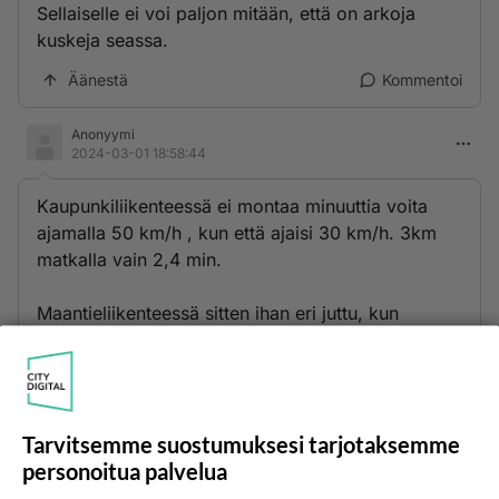
Sellaiselle ei voi paljon mitään, että on arkoja
kuskeja seassa.
Äänestä
Kommentoi
Anonyymi
2024-03-01 18:58:44
Kaupunkiliikenteessä ei montaa minuuttia voita
ajamalla 50 km/h , kun että ajaisi 30 km/h. 3km
matkalla vain 2,4 min.
Maantieliikenteessä sitten ihan eri juttu, kun
nopeusero on paljon suurempi.
Äänestä
Kommentoi
Tarvitsemme suostumuksesi tarjotaksemme
Kommentoi aloitusta...
personoitua palvelua