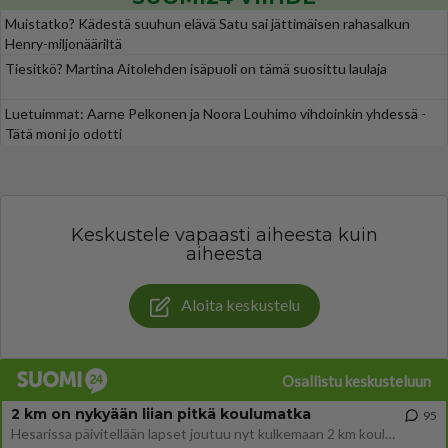
Muistatko? Kädestä suuhun elävä Satu sai jättimäisen rahasalkun
Henry-miljonääriltä
Tiesitkö? Martina Aitolehden isäpuoli on tämä suosittu laulaja
Luetuimmat: Aarne Pelkonen ja Noora Louhimo vihdoinkin yhdessä -
Tätä moni jo odotti
Keskustele vapaasti aiheesta kuin
aiheesta
Aloita keskustelu
Osallistu keskusteluun
2 km on nykyään liian pitkä koulumatka
95
Hesarissa päivitellään lapset joutuu nyt kulkemaan 2 km kouluun jösses. Ruostefillarilla tuo matka menee vaikka miten äk