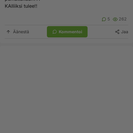
KAlliiksi tulee!!
5
262
Äänestä
Kommentoi
Jaa