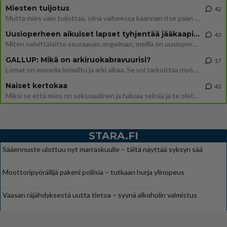
Miesten tuijotus
42
Mutta mies vain tuijottaa, siinä vaiheessa käännän itse pään pois. Mikä juttu? Yleensä jos joku tuijottaa tai katsoo, hä
Uusioperheen aikuiset lapset tyhjentää jääkaapin käydessään
43
Miten selvittäisitte seuraavan ongelman, meillä on uusioperhe, minulla teini-ikäiset lapset ja puolisolla aikuiset, jotk
GALLUP: Mikä on arkiruokabravuurisi?
17
Lomat on monella lomailtu ja arki alkaa. Se voi tarkoittaa myös sitä, että grillailut on grillattu ja palataan arjen ruo
Naiset kertokaa
43
Miksi se että mies on seksuaalinen ja haluaa seksiä ja te olette hänen mielestänne haluttava on vastenmielistä? Mikä sii
STARA.FI
Sääennuste ulottuu nyt marraskuulle – tältä näyttää syksyn sää
Moottoripyöräilijä pakeni poliisia – tutkaan hurja ylinopeus
Vaasan räjähdyksestä uutta tietoa – syynä alkoholin valmistus