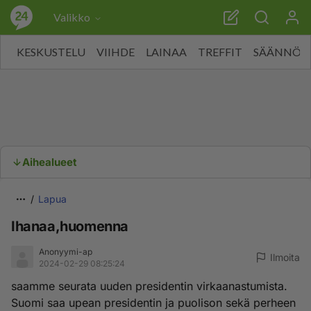
Valikko
KESKUSTELU
VIIHDE
LAINAA
TREFFIT
SÄÄNNÖT
Aihealueet
Lapua
Ihanaa,huomenna
Anonyymi-ap
Ilmoita
2024-02-29 08:25:24
saamme seurata uuden presidentin virkaanastumista.
Suomi saa upean presidentin ja puolison sekä perheen