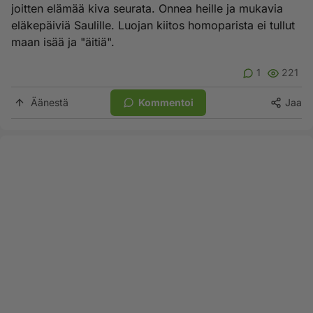
joitten elämää kiva seurata. Onnea heille ja mukavia
eläkepäiviä Saulille. Luojan kiitos homoparista ei tullut
maan isää ja "äitiä".
1
221
Äänestä
Kommentoi
Jaa