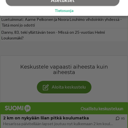
Asetukset
Muistatko? Kädestä suuhun elävä Satu sai jättimäisen rahasalkun
Tietosuoja
Henry-miljonääriltä
Luetuimmat: Aarne Pelkonen ja Noora Louhimo vihdoinkin yhdessä -
Tätä moni jo odotti
Danny, 83, teki yllättävän teon - Missä on 25-vuotias Helmi
Loukasmäki?
Keskustele vapaasti aiheesta kuin
aiheesta
Aloita keskustelu
Osallistu keskusteluun
2 km on nykyään liian pitkä koulumatka
95
Hesarissa päivitellään lapset joutuu nyt kulkemaan 2 km kouluun jösses. Ruostefillarilla tuo matka menee vaikka miten äk