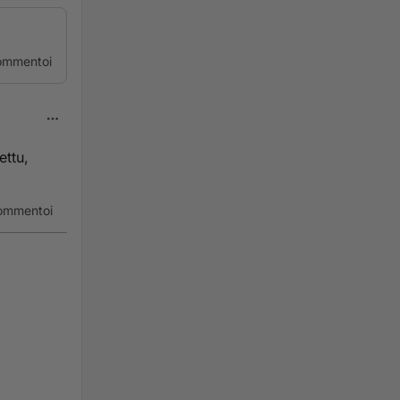
ommentoi
ettu,
ommentoi