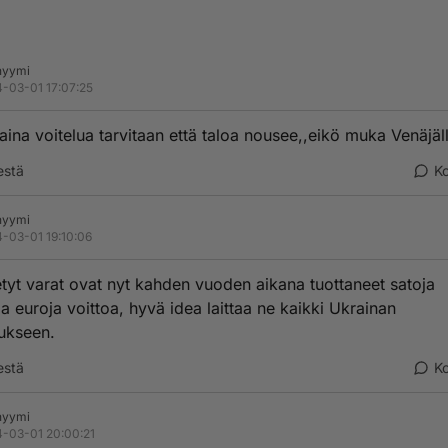
nyymi
-03-01 17:07:25
 aina voitelua tarvitaan että taloa nousee,,eikö muka Venäjäl
estä
K
nyymi
-03-01 19:10:06
tyt varat ovat nyt kahden vuoden aikana tuottaneet satoja
ia euroja voittoa, hyvä idea laittaa ne kaikki Ukrainan
ukseen.
estä
K
nyymi
-03-01 20:00:21