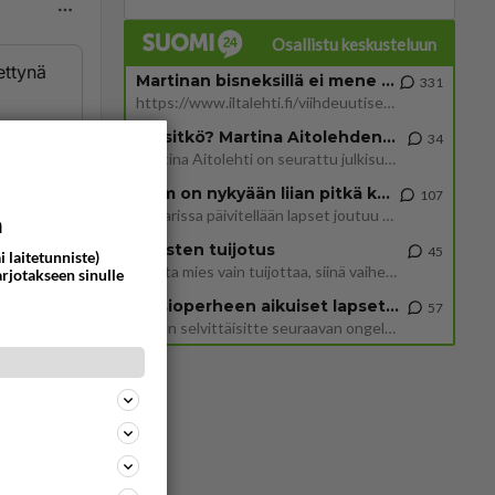
Osallistu keskusteluun
ettynä
Martinan bisneksillä ei mene hyvin
331
https://www.iltalehti.fi/viihdeuutiset/a/c46da6ab-340f-4790-aaa7-0865eed2336 Yrityksen konkurssihakemus on tullut kärä
Tiesitkö? Martina Aitolehden isäpuoli on tämä suosittu laulaja
ommentoi
34
Martina Aitolehti on seurattu julkisuuden henkilö. Lähipiiriin mahtuu muitakin tunnettuja henkilöitä. Tiesitkö, että Ma
2 km on nykyään liian pitkä koulumatka
107
Hesarissa päivitellään lapset joutuu nyt kulkemaan 2 km kouluun jösses. Ruostefillarilla tuo matka menee vaikka miten äk
a
Miesten tuijotus
45
i laitetunniste)
Mutta mies vain tuijottaa, siinä vaiheessa käännän itse pään pois. Mikä juttu? Yleensä jos joku tuijottaa tai katsoo, hä
arjotakseen sinulle
Uusioperheen aikuiset lapset tyhjentää jääkaapin käydessään
57
Miten selvittäisitte seuraavan ongelman, meillä on uusioperhe, minulla teini-ikäiset lapset ja puolisolla aikuiset, jotk
ommentoi