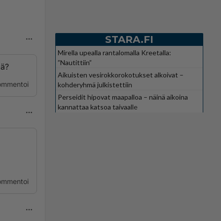
STARA.FI
Mirella upealla rantalomalla Kreetalla:
”Nautittiin”
lä?
Aikuisten vesirokkorokotukset alkoivat –
ommentoi
kohderyhmä julkistettiin
Perseidit hipovat maapalloa – näinä aikoina
kannattaa katsoa taivaalle
ommentoi