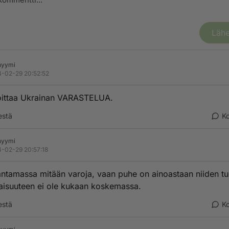
Lähe
nyymi
-02-29 20:52:52
oittaa Ukrainan VARASTELUA.
estä
K
nyymi
-02-29 20:57:18
 antamassa mitään varoja, vaan puhe on ainoastaan niiden tu
aisuuteen ei ole kukaan koskemassa.
estä
K