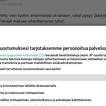
nyymi
-02-29 21:02:38
tetty vain tuoton antamisesta ukrainaan ,rahat pysyy jäädyt
Venäjä maksaa aiheuttamansa tuhot.
estä
K
nyymi
-02-29 21:17:55
uostumuksesi tarjotaksemme personoitua palvelu
nen osapuolen toimittajat (73)
keräävät henkilötietoja (esim. IP-osoite ta
tä varastetut varat annetaan ukrainalaisen korruption
 muita teknisiä keinoja tietojen tallentamiseen ja lukemiseen laitteellasi t
ämiseen.
a mainoksia ja parhaan mahdollisen asiakaskokemuksen.
anit tarvitsevat suostumuksesi seuraaviin:
estä
K
t ja tunnistaminen laitetta skannaamalla
ta ja mainonnan mittaaminen
sisällön mittaaminen, yleisötutkimus ja palvelujen kehittäminen