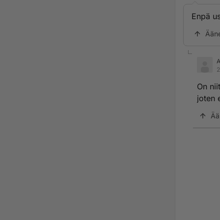
Enpä us
Ään
2
On nii
joten 
Ää