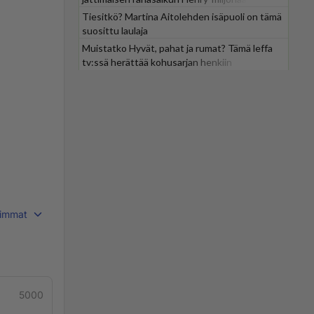
Tiesitkö? Martina Aitolehden isäpuoli on tämä
suosittu laulaja
Muistatko Hyvät, pahat ja rumat? Tämä leffa
tv:ssä herättää kohusarjan henkiin
immat
5000