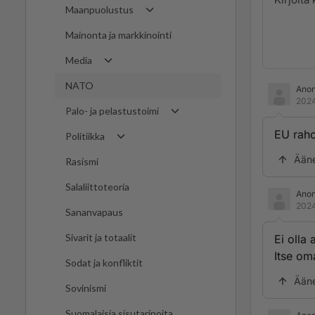
Maanpuolustus
Mainonta ja markkinointi
Media
NATO
Ano
2024
Palo- ja pelastustoimi
EU rah
Politiikka
Ään
Rasismi
Salaliittoteoria
Ano
2024
Sananvapaus
Sivarit ja totaalit
Ei olla
Itse om
Sodat ja konfliktit
Ään
Sovinismi
Suomalaisia sisutarinoita