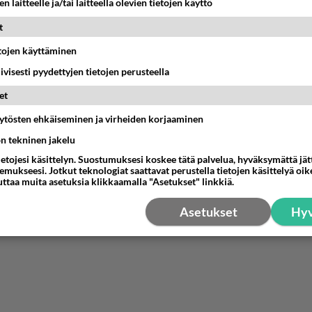
n laitteelle ja/tai laitteella olevien tietojen käyttö
t
etojen käyttäminen
iivisesti pyydettyjen tietojen perusteella
et
äytösten ehkäiseminen ja virheiden korjaaminen
ön tekninen jakelu
ietojesi käsittelyn. Suostumuksesi koskee tätä palvelua, hyväksymättä jä
mukseesi. Jotkut teknologiat saattavat perustella tietojen käsittelyä oike
uttaa muita asetuksia klikkaamalla "Asetukset" linkkiä.
Asetukset
Hyv