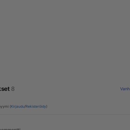
kset
8
Vanh
yymi (
Kirjaudu
/
Rekisteröidy
)