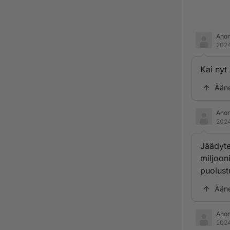
Ano
2024
Kai nyt
Ään
Ano
2024
Jäädyte
miljoon
puolust
Ään
Ano
2024