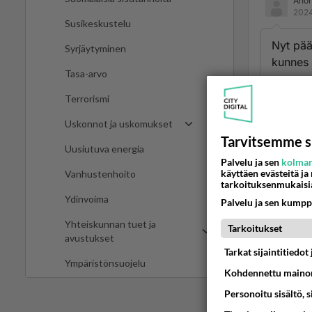
Ano
2024
Susikeskustelu
Nyt pää
Syrjäytyminen
kunnes 
Tasa-arvo
Ään
Terrorismi
Ano
Uskonnot ja uskomukset
2024
Tarvitsemme s
Uusiutuva energia
Palvelu ja sen
kolman
Venäjäl
käyttäen evästeitä ja
Vanhustenhoito
pyöritt
tarkoituksenmukaisi
Ydinvoima
Palvelu ja sen kumpp
Ään
Yhteiskunnan tuet ja
Tarkoitukset
avustukset
Tarkat sijaintitiedo
Ympäristönsuojelu
Kohdennettu mainon
Personoitu sisältö, 