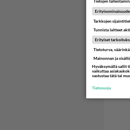
Tietojen tallentamine
Erityisominaisuude
Tarkkojen sijaintiti
Tunnista laitteet akt
Erityiset tarkoituks
Tietoturva, väärink
Mainonnan ja sisäll
Hyväksymällä sallit t
vaikuttaa asiakaskoke
vastustaa tätä tai mu
Tietosuoja