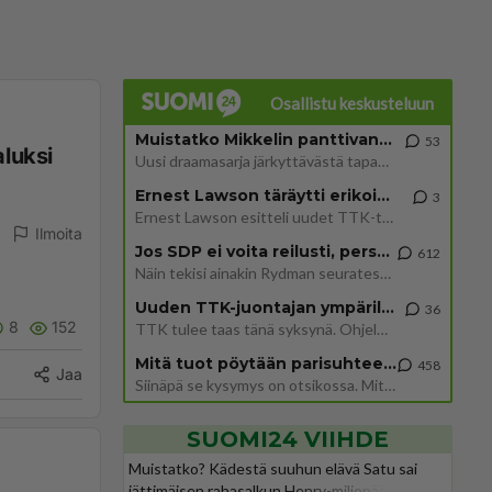
Osallistu keskusteluun
Muistatko Mikkelin panttivankidraaman?
53
aluksi
Uusi draamasarja järkyttävästä tapauksesta on tulossa. Tositapahtumiin perustuva sarja ammentaa vuoden 1986 Mikkelin pan
Ernest Lawson täräytti erikoisen heiton TTK-lehdistötilaisuudessa: " Onko tässä tarkoituksena...?"
3
Ernest Lawson esitteli uudet TTK-tähtioppilaat ja opettajat torstaina 6.8. lehdistölle. Tulevalla kaudella on yksi hausk
Ilmoita
Jos SDP ei voita reilusti, persut kumoavat demokratian Suomesta
612
Näin tekisi ainakin Rydman seuratessaan idolinsa Trumpin mallia https://www.is.fi/politiikka/art-2000012187244.html
Uuden TTK-juontajan ympärillä epätietoisuus sakenee - Nyt MTV hämmentää soppaa
36
8
152
TTK tulee taas tänä syksynä. Ohjelman uudet tähtioppilaat julkistetaan torstaina 6. elokuuta klo 14 alkavassa lehdistö
Mitä tuot pöytään parisuhteessa?
458
Jaa
Siinäpä se kysymys on otsikossa. Mitäpä siis tuot/toisit pöytään parisuhteessa? Oletko mies vai nainen? Koetko sen mitä
SUOMI24 VIIHDE
Muistatko? Kädestä suuhun elävä Satu sai
jättimäisen rahasalkun Henry-miljonääriltä