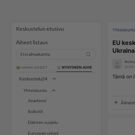
Keskustelun etusivu
Yhteiskunt
Aiheet listaus
EU kesk
Ukraina
Anony
2024-
KAIKKI AIHEET
NYKYINEN AIHE
Tämä on h
Keskustelu24
Yhteiskunta
Anarkismi
Äänest
Boikotit
Eläinten suojelu
Euroopan unioni