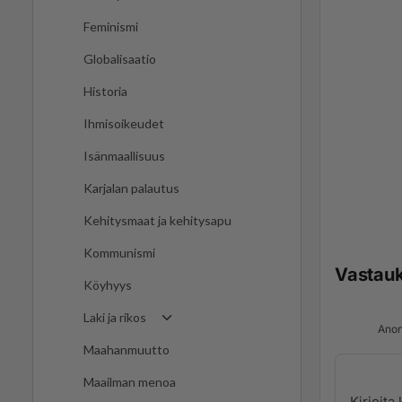
Feminismi
Globalisaatio
Historia
Ihmisoikeudet
Isänmaallisuus
Karjalan palautus
Kehitysmaat ja kehitysapu
Kommunismi
Vastau
Köyhyys
Laki ja rikos
Anon
Maahanmuutto
Maailman menoa