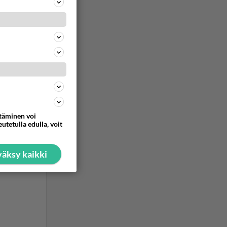
ttäminen voi
utetulla edulla, voit
äksy kaikki