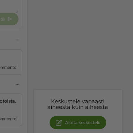
tä
ommentoi
otoista.
Keskustele vapaasti
aiheesta kuin aiheesta
ommentoi
Aloita keskustelu