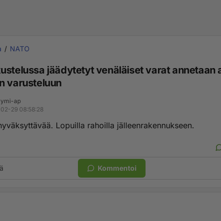
a
NATO
ustelussa jäädytetyt venäläiset varat annetaan 
n varusteluun
ymi-ap
02-29 08:58:28
yväksyttävää. Lopuilla rahoilla jälleenrakennukseen.
ä
Kommentoi