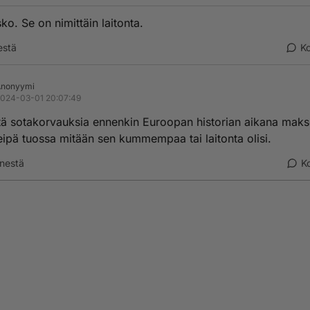
ko. Se on nimittäin laitonta.
estä
K
Anonyymi
024-03-01 20:07:49
tä sotakorvauksia ennenkin Euroopan historian aikana maks
eipä tuossa mitään sen kummempaa tai laitonta olisi.
nestä
K