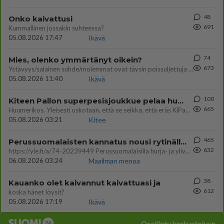
48
Onko kaivattusi
691
Kummallinen jossakin suhteessa?
05.08.2026 17:47
Ikävä
74
Mies, olenko ymmärtänyt oikein?
673
Ystävyys/salainen suhde/molemmat ovat täysin poissuljettuja asioita? Nainen
05.08.2026 11:40
Ikävä
100
Kiteen Pallon superpesisjoukkue pelaa huumeiden vaikutuksen alaisena
665
Huumerikos. Yleisesti uskotaan, että se seikka, että eräs KiPan pelaaja kärähtää huumeista, on vain jäävuoren huippu. M
05.08.2026 03:21
Kitee
465
Perussuomalaisten kannatus nousi rytinällä Ylen tänään julkaisemassa tuoreimmassa gallup-kyselyssä.
632
https://yle.fi/a/74-20239449 Perussuomalaisilla hurja- ja ylivoimaisesti suurin nousu tässä uudessa Ylen gallupissa. Kyl
06.08.2026 03:24
Maailman menoa
38
Kauanko olet kaivannut kaivattuasi ja
612
koska hänet löysit?
05.08.2026 17:19
Ikävä