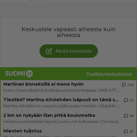
Keskustele vapaasti aiheesta kuin
aiheesta
Aloita keskustelu
Osallistu keskusteluun
Martinan bisneksillä ei mene hyvin
316
https://www.iltalehti.fi/viihdeuutiset/a/c46da6ab-340f-4790-aaa7-0865eed2336 Yrityksen konkurssihakemus on tullut kärä
Tiesitkö? Martina Aitolehden isäpuoli on tämä suosittu laulaja
31
Martina Aitolehti on seurattu julkisuuden henkilö. Lähipiiriin mahtuu muitakin tunnettuja henkilöitä. Tiesitkö, että Ma
2 km on nykyään liian pitkä koulumatka
99
Hesarissa päivitellään lapset joutuu nyt kulkemaan 2 km kouluun jösses. Ruostefillarilla tuo matka menee vaikka miten äk
Miesten tuijotus
42
Mutta mies vain tuijottaa, siinä vaiheessa käännän itse pään pois. Mikä juttu? Yleensä jos joku tuijottaa tai katsoo, hä