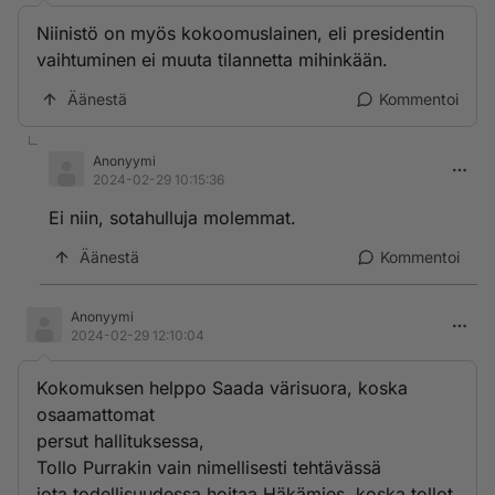
Niinistö on myös kokoomuslainen, eli presidentin
vaihtuminen ei muuta tilannetta mihinkään.
Äänestä
Kommentoi
Anonyymi
2024-02-29 10:15:36
Ei niin, sotahulluja molemmat.
Äänestä
Kommentoi
Anonyymi
2024-02-29 12:10:04
Kokomuksen helppo Saada värisuora, koska
osaamattomat
persut hallituksessa,
Tollo Purrakin vain nimellisesti tehtävässä
jota todellisuudessa hoitaa Häkämies, koska tollot