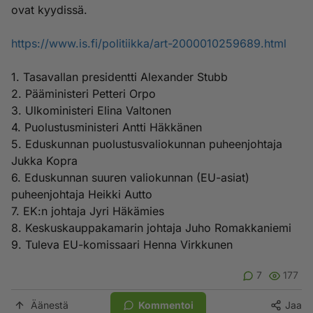
ovat kyydissä.
https://www.is.fi/politiikka/art-2000010259689.html
1. Tasavallan presidentti Alexander Stubb
2. Pääministeri Petteri Orpo
3. Ulkoministeri Elina Valtonen
4. Puolustusministeri Antti Häkkänen
5. Eduskunnan puolustusvaliokunnan puheenjohtaja
Jukka Kopra
6. Eduskunnan suuren valiokunnan (EU-asiat)
puheenjohtaja Heikki Autto
7. EK:n johtaja Jyri Häkämies
8. Keskuskauppakamarin johtaja Juho Romakkaniemi
9. Tuleva EU-komissaari Henna Virkkunen
7
177
Äänestä
Kommentoi
Jaa