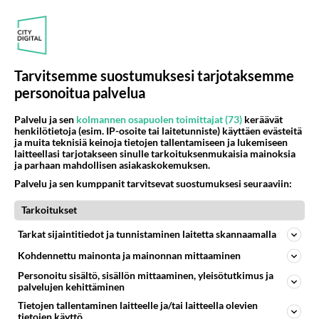
😍😋😍😋😍😋😍😋😍
🍒 K­u­­­u­­­m­a­­­t­­­ ­­t­­­y­t­­ö­t­­ ­o­­­d­­­o­t­t­­­a­v­­­­­a­­­t­ ­­s­­­i­­n­­u­­­a­­ ->
https://us4.fun/
Tarvitsemme suostumuksesi tarjotaksemme
kissgirl?18291287
personoitua palvelua
🔞❤️💋❤️💋❤️🔞💋❤️💋❤️💋🔞
Palvelu ja sen
kolmannen osapuolen toimittajat (73)
keräävät
henkilötietoja (esim. IP-osoite tai laitetunniste) käyttäen evästeitä
ja muita teknisiä keinoja tietojen tallentamiseen ja lukemiseen
Äänestä
Kommentoi
laitteellasi tarjotakseen sinulle tarkoituksenmukaisia mainoksia
ja parhaan mahdollisen asiakaskokemuksen.
Palvelu ja sen kumppanit tarvitsevat suostumuksesi seuraaviin:
Kommentoi aloitusta...
Tarkoitukset
Tarkat sijaintitiedot ja tunnistaminen laitetta skannaamalla
Ketjusta on poistettu
1
sääntöjenvastaista viestiä.
Kohdennettu mainonta ja mainonnan mittaaminen
Personoitu sisältö, sisällön mittaaminen, yleisötutkimus ja
Takaisin ylös
palvelujen kehittäminen
Tietojen tallentaminen laitteelle ja/tai laitteella olevien
LUETUIMMAT KESKUSTELUT
tietojen käyttö