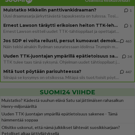
Osallistu keskusteluun
Muistatko Mikkelin panttivankidraaman?
1
Uusi draamasarja järkyttävästä tapauksesta on tulossa. Tositapahtumiin perustuva sarja ammentaa vuoden 1986 Mikkelin pan
Ernest Lawson täräytti erikoisen heiton TTK-lehdistötilaisuudessa: " Onko tässä tarkoituksena...?"
1
Ernest Lawson esitteli uudet TTK-tähtioppilaat ja opettajat torstaina 6.8. lehdistölle. Tulevalla kaudella on yksi hausk
Jos SDP ei voita reilusti, persut kumoavat demokratian Suomesta
465
Näin tekisi ainakin Rydman seuratessaan idolinsa Trumpin mallia https://www.is.fi/politiikka/art-2000012187244.html
Uuden TTK-juontajan ympärillä epätietoisuus sakenee - Nyt MTV hämmentää soppaa
34
TTK tulee taas tänä syksynä. Ohjelman uudet tähtioppilaat julkistetaan torstaina 6. elokuuta klo 14 alkavassa lehdistö
Mitä tuot pöytään parisuhteessa?
447
Siinäpä se kysymys on otsikossa. Mitäpä siis tuot/toisit pöytään parisuhteessa? Oletko mies vai nainen? Koetko sen mitä
SUOMI24 VIIHDE
Muistatko? Kädestä suuhun elävä Satu sai jättimäisen rahasalkun
Henry-miljonääriltä
Uuden TTK-juontajan ympärillä epätietoisuus sakenee - Tämä
hämmentää soppaa
Olisitko uskonut, että nämä julkkikset lähtevät suosikkisarjaan?
Petolliset alkaa jättiyllätyksellä