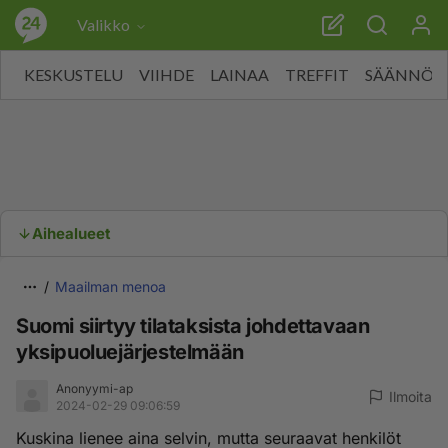
Valikko
KESKUSTELU
VIIHDE
LAINAA
TREFFIT
SÄÄNNÖT
Aihealueet
Maailman menoa
Suomi siirtyy tilataksista johdettavaan
yksipuoluejärjestelmään
Anonyymi-ap
Ilmoita
2024-02-29 09:06:59
Kuskina lienee aina selvin, mutta seuraavat henkilöt