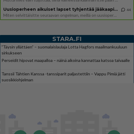
Uusioperheen aikuiset lapset tyhjentää jääkaapin käydessään
44
Miten selvittäisitte seuraavan ongelman, meillä on uusioperhe, minulla teini-ikäiset lapset ja puolisolla aikuiset, jotk
STARA.FI
”Täysin yllättäen” – suomalaislaulaja Lotta Hagfors maailmankuuluun
sirkukseen
Perseidit hipovat maapalloa – näinä aikoina kannattaa katsoa taivaalle
Tanssii Tähtien Kanssa -tanssiparit paljastettiin – Vappu Pimiä jätti
suosikkiohjelman